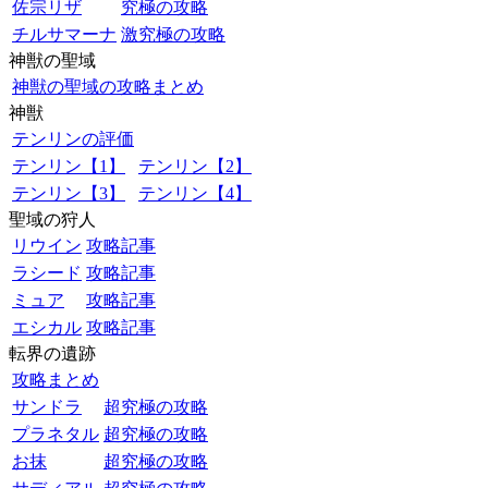
佐宗リザ
究極の攻略
チルサマーナ
激究極の攻略
神獣の聖域
神獣の聖域の攻略まとめ
神獣
テンリンの評価
テンリン【1】
テンリン【2】
テンリン【3】
テンリン【4】
聖域の狩人
リウイン
攻略記事
ラシード
攻略記事
ミュア
攻略記事
エシカル
攻略記事
転界の遺跡
攻略まとめ
サンドラ
超究極の攻略
プラネタル
超究極の攻略
お抹
超究極の攻略