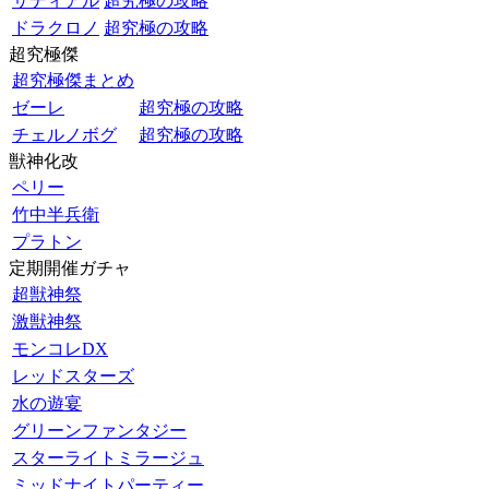
サディアル
超究極の攻略
ドラクロノ
超究極の攻略
超究極傑
超究極傑まとめ
ゼーレ
超究極の攻略
チェルノボグ
超究極の攻略
獣神化改
ペリー
竹中半兵衛
プラトン
定期開催ガチャ
超獣神祭
激獣神祭
モンコレDX
レッドスターズ
水の遊宴
グリーンファンタジー
スターライトミラージュ
ミッドナイトパーティー