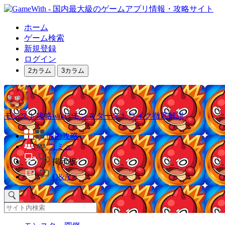
ホーム
ゲーム検索
新規登録
ログイン
2カラム
3カラム
モンスト攻略wiki | モンスターストライク徹底解説
他の攻略
コミュ
掲示板
Q&A