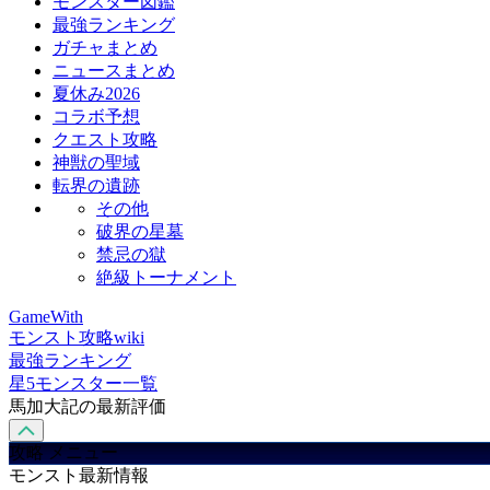
モンスター図鑑
最強ランキング
ガチャまとめ
ニュースまとめ
夏休み2026
コラボ予想
クエスト攻略
神獣の聖域
転界の遺跡
その他
破界の星墓
禁忌の獄
絶級トーナメント
GameWith
モンスト攻略wiki
最強ランキング
星5モンスター一覧
馬加大記の最新評価
攻略 メニュー
モンスト最新情報