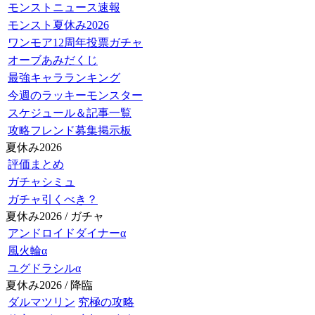
モンストニュース速報
モンスト夏休み2026
ワンモア12周年投票ガチャ
オーブあみだくじ
最強キャラランキング
今週のラッキーモンスター
スケジュール＆記事一覧
攻略フレンド募集掲示板
夏休み2026
評価まとめ
ガチャシミュ
ガチャ引くべき？
夏休み2026 / ガチャ
アンドロイドダイナーα
風火輪α
ユグドラシルα
夏休み2026 / 降臨
ダルマツリン
究極の攻略