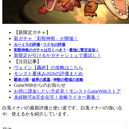
【新限定ガチャ】
新ガチャ「彩獣神祭」が開催！
カーミラの評価
/
ツクモの評価
彩獣神祭のガチャは引くべき？
/
最強に暫定追加！
新限定が引けるかガチャシミュで運試し！
【注目記事】
ヴェイン【轟絶】の攻略はこちら
モンスト夏休み2026の評価まとめ
覇者の塔
/
破界の星墓
/
神獣の聖域の攻略
GameWithからのお知らせ
お得に課金したい方必見！モンストGameWithストア
未経験可&完全在宅！攻略ライター募集！
白兎イナバの最新評価と使い道です。白兎イナバの強い点
や、使えるかを紹介しています。