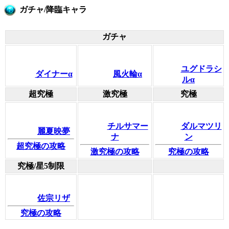
ガチャ/降臨キャラ
ガチャ
ユグドラシ
ダイナーα
風火輪α
ルα
超究極
激究極
究極
チルサマー
ダルマツリ
麗夏映夢
ナ
ン
超究極の攻略
激究極の攻略
究極の攻略
究極/星5制限
佐宗リザ
究極の攻略