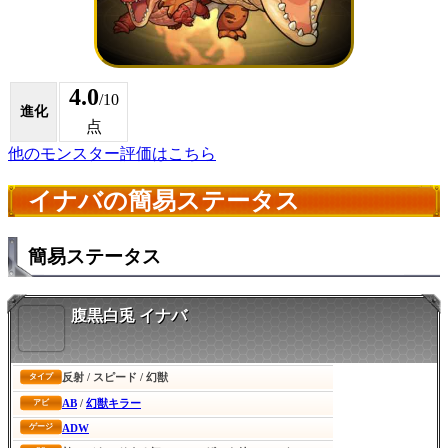
4.0
/10
進化
点
他のモンスター評価はこちら
イナバの簡易ステータス
簡易ステータス
腹黒白兎 イナバ
反射 / スピード / 幻獣
タイプ
AB
/
幻獣キラー
アビ
ADW
ゲージ