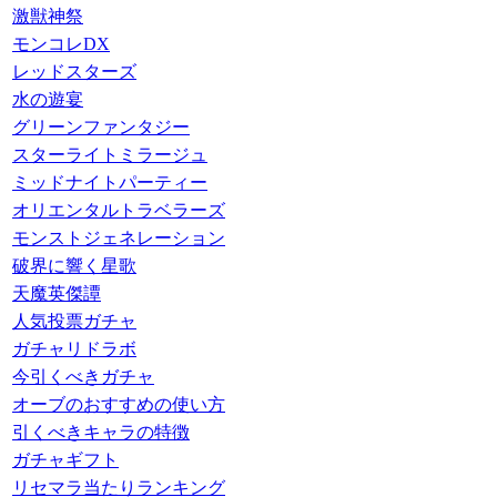
激獣神祭
モンコレDX
レッドスターズ
水の遊宴
グリーンファンタジー
スターライトミラージュ
ミッドナイトパーティー
オリエンタルトラベラーズ
モンストジェネレーション
破界に響く星歌
天魔英傑譚
人気投票ガチャ
ガチャリドラボ
今引くべきガチャ
オーブのおすすめの使い方
引くべきキャラの特徴
ガチャギフト
リセマラ当たりランキング