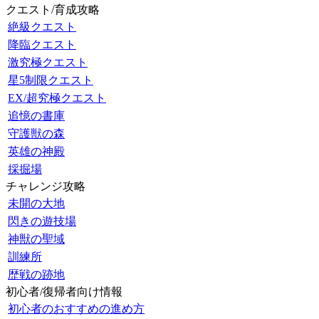
クエスト/育成攻略
絶級クエスト
降臨クエスト
激究極クエスト
星5制限クエスト
EX/超究極クエスト
追憶の書庫
守護獣の森
英雄の神殿
採掘場
チャレンジ攻略
未開の大地
閃きの遊技場
神獣の聖域
訓練所
歴戦の跡地
初心者/復帰者向け情報
初心者のおすすめの進め方