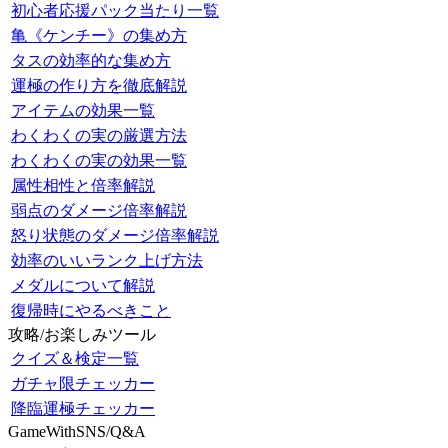
初心者応援パック当たり一覧
亀《ケンチー》の集め方
タスの効率的な集め方
運極の作り方を徹底解説
アイテムの効果一覧
わくわくの実の厳選方法
わくわくの実の効果一覧
属性相性と倍率解説
弱点のダメージ倍率解説
怒り状態のダメージ倍率解説
効率のいいランク上げ方法
メダルについて解説
復帰時にやるべきこと
攻略/お楽しみツール
クイズ＆検定一覧
ガチャ限チェッカー
降臨運極チェッカー
GameWithSNS/Q&A