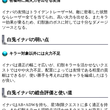
密着時に高火力を出せる友情
イナバの友情はトライデントレーザーM。敵に密着した状態
ならレーザー全てを当てられ、高い火力を出せる。またキラ
ー効果が乗るため、幻獣族のボスに対しては十分なダメージ
ソースとなる。
白兎イナバの弱い点
キラー対象以外には火力不足
イナバは適正の幅こそ広いが、幻獣キラーを活かせないクエ
ストではやや火力不足。配置によっては友情である程度の貢
献はできるが、使い勝手を考えれば他キャラを編成したほう
が良い。
白兎イナバの総合評価と使い道
イナバはAB+ADWを持ち、星5制限クエストに多く適正を持
つ。また幻獣キラーも現時点で活かせるクエストが存在して