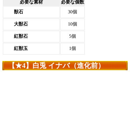
必要な素材
必要な個数
獣石
30個
大獣石
10個
紅獣石
5個
紅獣玉
1個
【★4】白兎 イナバ（進化前）