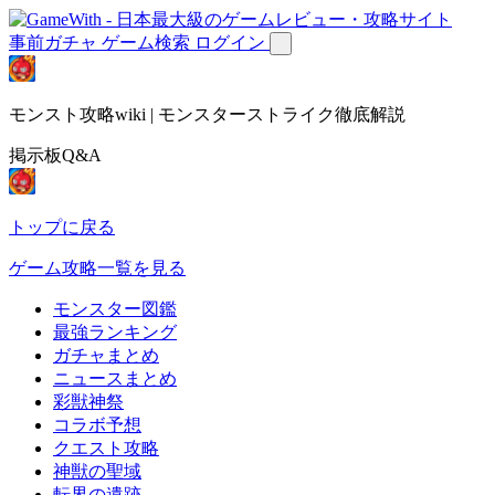
事前ガチャ
ゲーム検索
ログイン
モンスト攻略wiki | モンスターストライク徹底解説
掲示板Q&A
トップに戻る
ゲーム攻略一覧を見る
モンスター図鑑
最強ランキング
ガチャまとめ
ニュースまとめ
彩獣神祭
コラボ予想
クエスト攻略
神獣の聖域
転界の遺跡