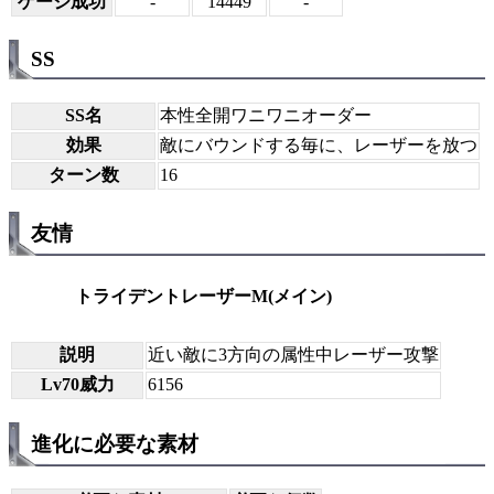
ゲージ成功
-
14449
-
SS
SS名
本性全開ワニワニオーダー
効果
敵にバウンドする毎に、レーザーを放つ
ターン数
16
友情
トライデントレーザーM(メイン)
説明
近い敵に3方向の属性中レーザー攻撃
Lv70威力
6156
進化に必要な素材