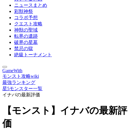
ニュースまとめ
彩獣神祭
コラボ予想
クエスト攻略
神獣の聖域
転界の遺跡
破界の星墓
禁忌の獄
絶級トーナメント
GameWith
モンスト攻略wiki
最強ランキング
星5モンスター一覧
イナバの最新評価
【モンスト】イナバの最新評
価