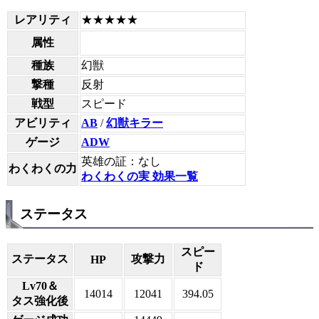
レアリティ
★★★★★
属性
種族
幻獣
撃種
反射
戦型
スピード
アビリティ
AB
/
幻獣キラー
ゲージ
ADW
英雄の証：なし
わくわくの力
わくわくの実 効果一覧
ステータス
スピー
ステータス
攻撃力
HP
ド
Lv70＆
14014
12041
394.05
タス強化後