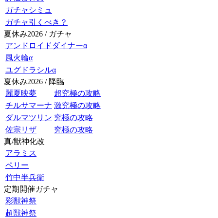
ガチャシミュ
ガチャ引くべき？
夏休み2026 / ガチャ
アンドロイドダイナーα
風火輪α
ユグドラシルα
夏休み2026 / 降臨
麗夏映夢
超究極の攻略
チルサマーナ
激究極の攻略
ダルマツリン
究極の攻略
佐宗リザ
究極の攻略
真/獣神化改
アラミス
ペリー
竹中半兵衛
定期開催ガチャ
彩獣神祭
超獣神祭