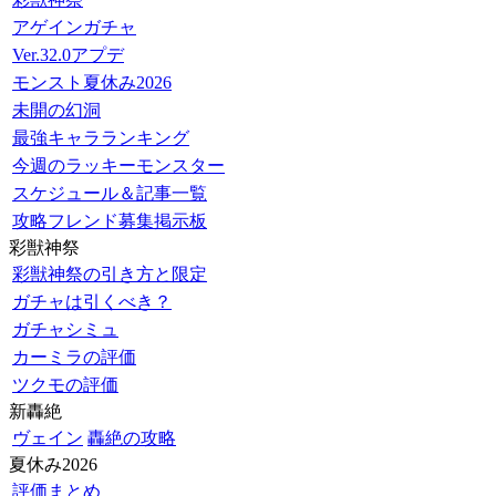
アゲインガチャ
Ver.32.0アプデ
モンスト夏休み2026
未開の幻洞
最強キャラランキング
今週のラッキーモンスター
スケジュール＆記事一覧
攻略フレンド募集掲示板
彩獣神祭
彩獣神祭の引き方と限定
ガチャは引くべき？
ガチャシミュ
カーミラの評価
ツクモの評価
新轟絶
ヴェイン
轟絶の攻略
夏休み2026
評価まとめ