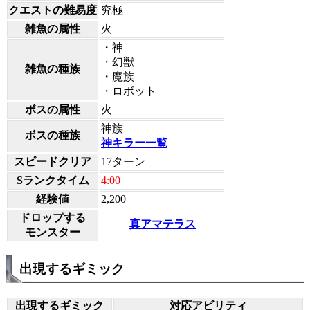
クエストの難易度
究極
雑魚の属性
火
・神
・幻獣
雑魚の種族
・魔族
・ロボット
ボスの属性
火
神族
ボスの種族
神キラー一覧
スピードクリア
17ターン
Sランクタイム
4:00
経験値
2,200
ドロップする
真アマテラス
モンスター
出現するギミック
出現するギミック
対応アビリティ