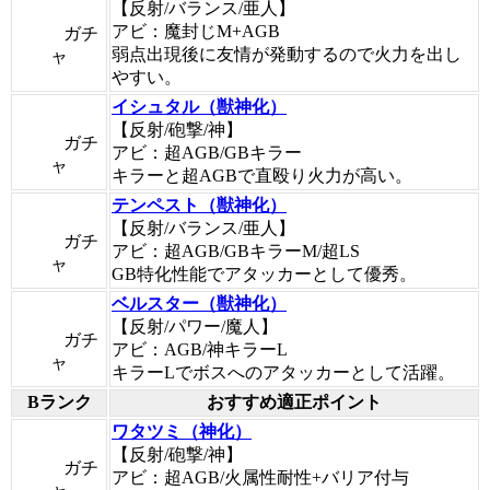
【反射/バランス/亜人】
アビ：魔封じM+AGB
ガチ
弱点出現後に友情が発動するので火力を出し
ャ
やすい。
イシュタル（獣神化）
【反射/砲撃/神】
ガチ
アビ：超AGB/GBキラー
ャ
キラーと超AGBで直殴り火力が高い。
テンペスト（獣神化）
【反射/バランス/亜人】
ガチ
アビ：超AGB/GBキラーM/超LS
ャ
GB特化性能でアタッカーとして優秀。
ベルスター（獣神化）
【反射/パワー/魔人】
ガチ
アビ：AGB/神キラーL
ャ
キラーLでボスへのアタッカーとして活躍。
Bランク
おすすめ適正ポイント
ワタツミ（神化）
【反射/砲撃/神】
ガチ
アビ：超AGB/火属性耐性+バリア付与