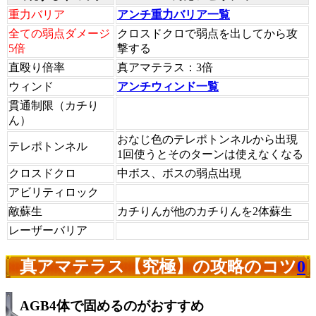
重力バリア
アンチ重力バリア一覧
全ての弱点ダメージ
クロスドクロで弱点を出してから攻
5倍
撃する
直殴り倍率
真アマテラス：3倍
ウィンド
アンチウィンド一覧
貫通制限（カチり
ん）
おなじ色のテレポトンネルから出現
テレポトンネル
1回使うとそのターンは使えなくなる
クロスドクロ
中ボス、ボスの弱点出現
アビリティロック
敵蘇生
カチりんが他のカチりんを2体蘇生
レーザーバリア
真アマテラス【究極】の攻略のコツ
0
AGB4体で固めるのがおすすめ