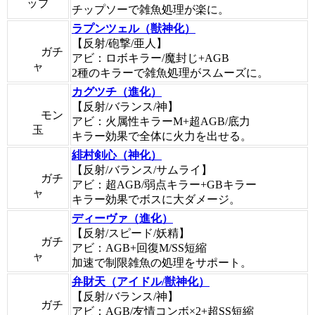
ップ
チップソーで雑魚処理が楽に。
ラプンツェル（獣神化）
【反射/砲撃/亜人】
ガチ
アビ：ロボキラー/魔封じ+AGB
ャ
2種のキラーで雑魚処理がスムーズに。
カグツチ（進化）
【反射/バランス/神】
モン
アビ：火属性キラーM+超AGB/底力
玉
キラー効果で全体に火力を出せる。
緋村剣心（神化）
【反射/バランス/サムライ】
ガチ
アビ：超AGB/弱点キラー+GBキラー
ャ
キラー効果でボスに大ダメージ。
ディーヴァ（進化）
【反射/スピード/妖精】
ガチ
アビ：AGB+回復M/SS短縮
ャ
加速で制限雑魚の処理をサポート。
弁財天（アイドル/獣神化）
【反射/バランス/神】
ガチ
アビ：AGB/友情コンボ×2+超SS短縮