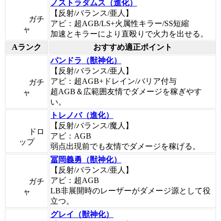
ノストラダムス（進化）
【反射/バランス/亜人】
ガチ
アビ：超AGB/LS+火属性キラー/SS短縮
ャ
加速とキラーにより直殴りで火力を出せる。
Aランク
おすすめ適正ポイント
パンドラ（獣神化）
【反射/バランス/亜人】
アビ：超AGB+ドレイン/バリア付与
ガチ
超AGB＆広範囲友情でダメージを稼ぎやす
ャ
い。
トレノバ（進化）
【反射/バランス/魔人】
ドロ
アビ：AGB
ップ
弱点出現前でも友情でダメージを稼げる。
冨岡義勇（獣神化）
【反射/バランス/亜人】
アビ：超AGB
ガチ
LB非展開時のレーザーがダメージ源として役
ャ
立つ。
グレイ（獣神化）