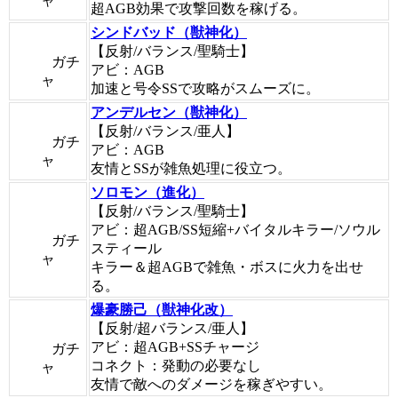
ャ
超AGB効果で攻撃回数を稼げる。
シンドバッド（獣神化）
【反射/バランス/聖騎士】
ガチ
アビ：AGB
ャ
加速と号令SSで攻略がスムーズに。
アンデルセン（獣神化）
【反射/バランス/亜人】
ガチ
アビ：AGB
ャ
友情とSSが雑魚処理に役立つ。
ソロモン（進化）
【反射/バランス/聖騎士】
アビ：超AGB/SS短縮+バイタルキラー/ソウル
ガチ
スティール
ャ
キラー＆超AGBで雑魚・ボスに火力を出せ
る。
爆豪勝己（獣神化改）
【反射/超バランス/亜人】
アビ：超AGB+SSチャージ
ガチ
コネクト：発動の必要なし
ャ
友情で敵へのダメージを稼ぎやすい。