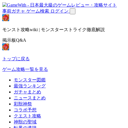
事前ガチャ
ゲーム検索
ログイン
モンスト攻略wiki | モンスターストライク徹底解説
掲示板Q&A
トップに戻る
ゲーム攻略一覧を見る
モンスター図鑑
最強ランキング
ガチャまとめ
ニュースまとめ
彩獣神祭
コラボ予想
クエスト攻略
神獣の聖域
転界の遺跡