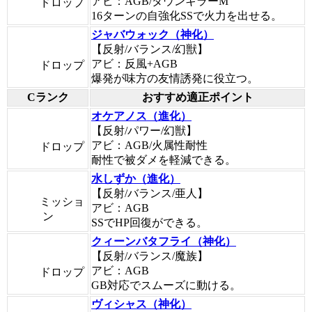
アビ：AGB/ダウンキラーM
ドロップ
16ターンの自強化SSで火力を出せる。
ジャバウォック（神化）
【反射/バランス/幻獣】
アビ：反風+AGB
ドロップ
爆発が味方の友情誘発に役立つ。
Cランク
おすすめ適正ポイント
オケアノス（進化）
【反射/パワー/幻獣】
アビ：AGB/火属性耐性
ドロップ
耐性で被ダメを軽減できる。
水しずか（進化）
【反射/バランス/亜人】
ミッショ
アビ：AGB
ン
SSでHP回復ができる。
クィーンバタフライ（神化）
【反射/バランス/魔族】
アビ：AGB
ドロップ
GB対応でスムーズに動ける。
ヴィシャス（神化）