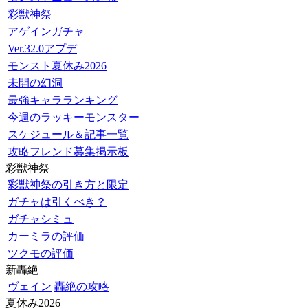
彩獣神祭
アゲインガチャ
Ver.32.0アプデ
モンスト夏休み2026
未開の幻洞
最強キャラランキング
今週のラッキーモンスター
スケジュール＆記事一覧
攻略フレンド募集掲示板
彩獣神祭
彩獣神祭の引き方と限定
ガチャは引くべき？
ガチャシミュ
カーミラの評価
ツクモの評価
新轟絶
ヴェイン
轟絶の攻略
夏休み2026