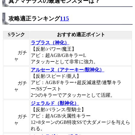
真アマテラスの最適モンスターは？
攻略適正ランキング
115
Sランク
おすすめ適正ポイント
ラプラス（神化）
【反射/パワー/魔王】
ガチ
アビ：超AGB/GBキラーL
ャ
アタッカーとして非常に強力。
アルセーヌ（アナーキー/獣神化）
【反射/スピード/亜人】
アビ：AGB/Fキラー+超反減速壁/連撃キラ
ガチ
ー/SSブースト
ャ
2つのキラーでアタッカーとして活躍。
ジェラルド（獣神化）
【反射/バランス/聖騎士】
アビ：超AGB/火属性キラー
ガチ
12+8ターンのGB特攻SSで大ダメージを与えら
ャ
れる。