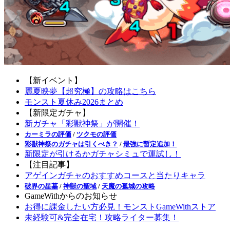
【新イベント】
麗夏映夢【超究極】の攻略はこちら
モンスト夏休み2026まとめ
【新限定ガチャ】
新ガチャ「彩獣神祭」が開催！
カーミラの評価
/
ツクモの評価
彩獣神祭のガチャは引くべき？
/
最強に暫定追加！
新限定が引けるかガチャシミュで運試し！
【注目記事】
アゲインガチャのおすすめコースと当たりキャラ
破界の星墓
/
神獣の聖域
/
天魔の孤城の攻略
GameWithからのお知らせ
お得に課金したい方必見！モンストGameWithストア
未経験可&完全在宅！攻略ライター募集！