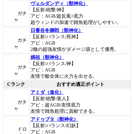
ヴェルダンディ（獣神化）
【反射/砲撃/神】
ガチ
アビ：AGB/超反風+底力
ャ
超ウィンドの加速で雑魚処理がしやすい。
日番谷冬獅郎（獣神化）
【反射/バランス/死神】
ガチ
アビ：AGB
ャ
2種の超強友情がダメージ源として優秀。
媽祖（獣神化）
【反射/バランス/神】
ガチ
アビ：AGB
ャ
友情で敵全体に火力を出せる。
Cランク
おすすめ適正ポイント
アミダ（進化）
【反射/砲撃/亜人】
ガチ
アビ：超AGB/友情底力
ャ
友情で雑魚処理に貢献できる。
アドゥブタ（獣神化）
【反射/バランス/幻妖】
ドロ
アビ：AGB