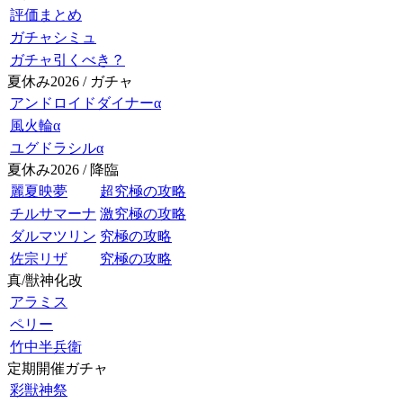
評価まとめ
ガチャシミュ
ガチャ引くべき？
夏休み2026 / ガチャ
アンドロイドダイナーα
風火輪α
ユグドラシルα
夏休み2026 / 降臨
麗夏映夢
超究極の攻略
チルサマーナ
激究極の攻略
ダルマツリン
究極の攻略
佐宗リザ
究極の攻略
真/獣神化改
アラミス
ペリー
竹中半兵衛
定期開催ガチャ
彩獣神祭