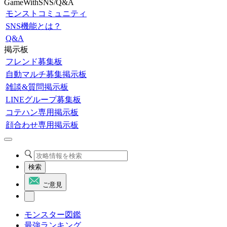
GameWithSNS/Q&A
モンストコミュニティ
SNS機能とは？
Q&A
掲示板
フレンド募集板
自動マルチ募集掲示板
雑談&質問掲示板
LINEグループ募集板
コテハン専用掲示板
顔合わせ専用掲示板
検索
ご意見
モンスター図鑑
最強ランキング