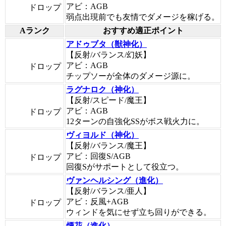
アビ：AGB
ドロップ
弱点出現前でも友情でダメージを稼げる。
Aランク
おすすめ適正ポイント
アドゥブタ（獣神化）
【反射/バランス/幻妖】
アビ：AGB
ドロップ
チップソーが全体のダメージ源に。
ラグナロク（神化）
【反射/スピード/魔王】
アビ：AGB
ドロップ
12ターンの自強化SSがボス戦火力に。
ヴィヨルド（神化）
【反射/バランス/魔王】
アビ：回復S/AGB
ドロップ
回復Sがサポートとして役立つ。
ヴァンヘルシング（進化）
【反射/バランス/亜人】
アビ：反風+AGB
ドロップ
ウィンドを気にせず立ち回りができる。
煙花（進化）