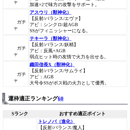
ャ
加速×2で味方の攻撃をサポート。
アスウリ（獣神化）
【反射/バランス/エヴァ】
ガチ
アビ：シンクロ/超AGB
ャ
SSがフィニッシャーになる。
テキーラ（獣神化）
【反射/バランス/妖精】
ガチ
アビ：反風+AGB
ャ
弱点ヒット時の友情で火力を出せる。
織田信長X（獣神化）
【反射/バランス/サムライ】
ガチ
アビ：AGB
ャ
大号令SSがボス戦の火力として優秀。
運枠適正ランキング
60
Sランク
おすすめ適正ポイント
トレノバ（進化）
【反射/バランス/魔人】