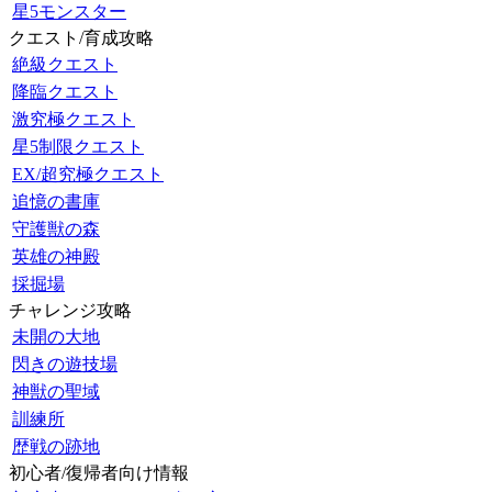
星5モンスター
クエスト/育成攻略
絶級クエスト
降臨クエスト
激究極クエスト
星5制限クエスト
EX/超究極クエスト
追憶の書庫
守護獣の森
英雄の神殿
採掘場
チャレンジ攻略
未開の大地
閃きの遊技場
神獣の聖域
訓練所
歴戦の跡地
初心者/復帰者向け情報