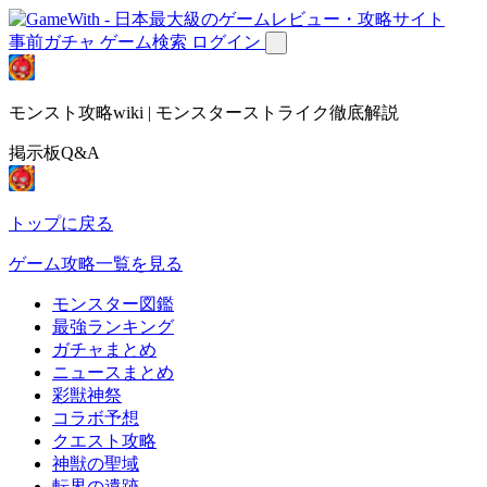
事前ガチャ
ゲーム検索
ログイン
モンスト攻略wiki | モンスターストライク徹底解説
掲示板Q&A
トップに戻る
ゲーム攻略一覧を見る
モンスター図鑑
最強ランキング
ガチャまとめ
ニュースまとめ
彩獣神祭
コラボ予想
クエスト攻略
神獣の聖域
転界の遺跡