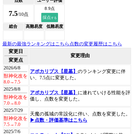
点数
ユーザー評価
7.5
/10点
総合
高難易度
低難易度
最新の最強ランキングはこちら
点数の変更履歴はこちら
変更日
変更理由
変更点
2026/6/8
アポカリプス【星墓】
のランキング変更に伴
獣神化改を
い、7.5点に変更した。
8.0→7.5
2025/8/8
アポカリプス【星墓】
に連れていける性能を評
獣神化改を
価し、点数を変更した。
7.0→8.0
2025/7/29
天魔の孤城の常設化に伴い、点数を変更した。
獣神化改を
▶点数・評価基準はこちら
7.5→7.0
2025/7/6