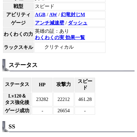
戦型
スピード
アビリティ
AGB
/
AW
/
幻竜封じM
ゲージ
アンチ減速壁
/
ダッシュ
英雄の証：あり
わくわくの力
わくわくの実 効果一覧
クリティカル
ラックスキル
ステータス
スピー
ステータス
攻撃力
HP
ド
Lv120＆
23282
22212
461.28
タス強化後
ゲージ成功
-
26654
-
SS