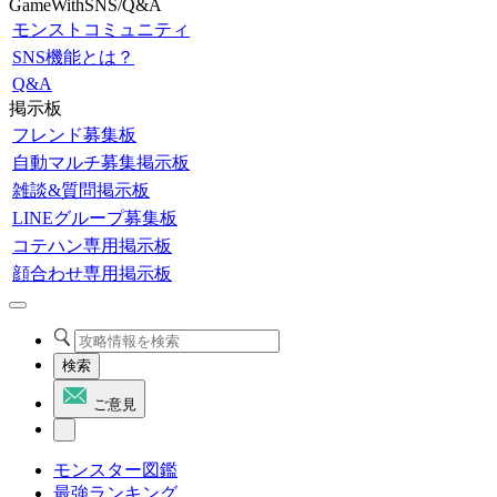
GameWithSNS/Q&A
モンストコミュニティ
SNS機能とは？
Q&A
掲示板
フレンド募集板
自動マルチ募集掲示板
雑談&質問掲示板
LINEグループ募集板
コテハン専用掲示板
顔合わせ専用掲示板
検索
ご意見
モンスター図鑑
最強ランキング