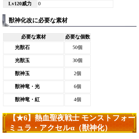
Lv120威力
0
獣神化改に必要な素材
必要な素材
必要な個数
光獣石
50個
光獣玉
30個
獣神玉
2個
獣神竜・光
6個
獣神竜・紅
4個
【★6】熱血聖夜戦士 モンストフォー
ミュラ・アクセルα（獣神化）