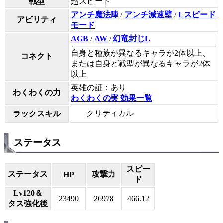
戦型
超スピード
アンチ魔法陣
/
アンチ減速壁
/
Lスピード
アビリティ
モード
AGB
/
AW
/
幻竜封じL
自身と種族が異なるキャラが2体以上、
コネクト
または自身と戦型が異なるキャラが2体
以上
英雄の証：あり
わくわくの力
わくわくの実 効果一覧
クリティカル
ラックスキル
ステータス
スピー
ステータス
攻撃力
HP
ド
Lv120＆
23490
26978
466.12
タス強化後