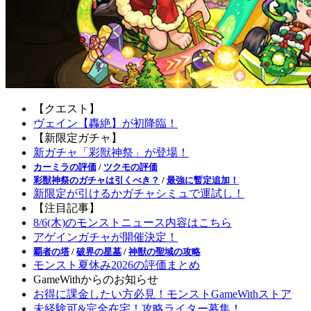
【クエスト】
ヴェイン【轟絶】が初降臨！
【新限定ガチャ】
新ガチャ「彩獣神祭」が登場！
カーミラの評価
/
ツクモの評価
彩獣神祭のガチャは引くべき？
/
最強に暫定追加！
新限定が引けるかガチャシミュで運試し！
【注目記事】
8/6(木)のモンストニュース内容はこちら
アゲインガチャが開催決定！
覇者の塔
/
破界の星墓
/
神獣の聖域の攻略
モンスト夏休み2026の評価まとめ
GameWithからのお知らせ
お得に課金したい方必見！モンストGameWithストア
未経験可&完全在宅！攻略ライター募集！