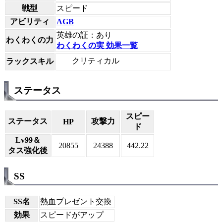
戦型
スピード
アビリティ
AGB
英雄の証：あり
わくわくの力
わくわくの実 効果一覧
クリティカル
ラックスキル
ステータス
スピー
ステータス
攻撃力
HP
ド
Lv99＆
20855
24388
442.22
タス強化後
SS
SS名
熱血プレゼント交換
効果
スピードがアップ