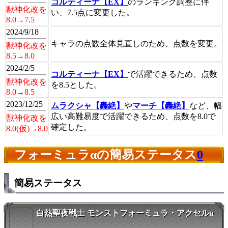
コルティーナ【EX】
のランキング調整に伴
獣神化改を
い、7.5点に変更した。
8.0→7.5
2024/9/18
キャラの点数全体見直しのため、点数を変更。
獣神化改を
8.5→8.0
2024/2/5
コルティーナ【EX】
で活躍できるため、点数
獣神化改を
を8.5とした。
8.0→8.5
2023/12/25
ムラクシャ【轟絶】
や
マーチ【轟絶】
など、幅
広い高難易度で活躍できるため、点数を8.0で
獣神化改を
確定した。
8.0(仮)→8.0
フォーミュラαの簡易ステータス
0
簡易ステータス
白熱聖夜戦士 モンストフォーミュラ・アクセルα