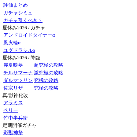
評価まとめ
ガチャシミュ
ガチャ引くべき？
夏休み2026 / ガチャ
アンドロイドダイナーα
風火輪α
ユグドラシルα
夏休み2026 / 降臨
麗夏映夢
超究極の攻略
チルサマーナ
激究極の攻略
ダルマツリン
究極の攻略
佐宗リザ
究極の攻略
真/獣神化改
アラミス
ペリー
竹中半兵衛
定期開催ガチャ
彩獣神祭