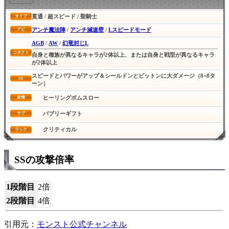
貫通 / 超スピード / 聖騎士
タイプ
アンチ魔法陣
/
アンチ減速壁
/
Lスピードモード
アビ
AGB
/
AW
/
幻竜封じL
コネクト
自身と種族が異なるキャラが2体以上、または自身と戦型が異なるキャラ
が2体以上
スピードとパワーがアップ＆シールドンとビットンに大ダメージ（8+8タ
SS
ーン）
ヒーリングボムスロー
友情
バブリーギフト
サブ
クリティカル
ラック
SSの攻撃倍率
1段階目
2倍
2段階目
4倍
引用元：
モンスト公式チャンネル