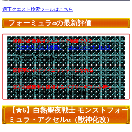
適正クエスト検索ツールはこちら
フォーミュラαの最新評価
複数の高難易度クエストで活躍できる
└
アポカリプス【星墓】
や
コルティーナ【EX】
└機動力が高く立ち回りやすい
└SSで高火力を発揮できる
高倍率のSSでフィニッシャーになれる
└1段階目は2倍、2段階目は4倍
味方の減速率を緩和するバブリーギフトを持つ
└直殴り倍率の高い高難易度で活躍できる
【★6】白熱聖夜戦士 モンストフォー
ミュラ・アクセルα（獣神化改）