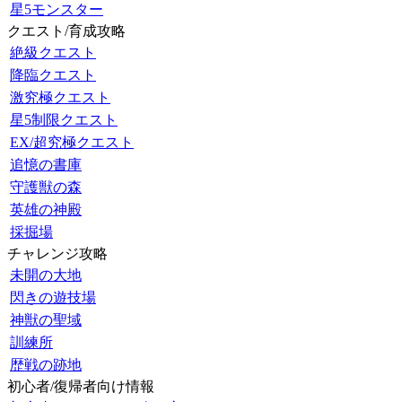
星5モンスター
クエスト/育成攻略
絶級クエスト
降臨クエスト
激究極クエスト
星5制限クエスト
EX/超究極クエスト
追憶の書庫
守護獣の森
英雄の神殿
採掘場
チャレンジ攻略
未開の大地
閃きの遊技場
神獣の聖域
訓練所
歴戦の跡地
初心者/復帰者向け情報