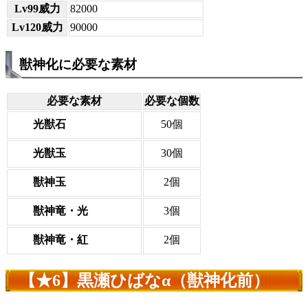
Lv99威力
82000
Lv120威力
90000
獣神化に必要な素材
必要な素材
必要な個数
光獣石
50個
光獣玉
30個
獣神玉
2個
獣神竜・光
3個
獣神竜・紅
2個
【★6】黒瀬ひばなα（獣神化前）