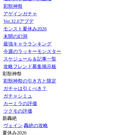
彩獣神祭
アゲインガチャ
Ver.32.0アプデ
モンスト夏休み2026
未開の幻洞
最強キャラランキング
今週のラッキーモンスター
スケジュール＆記事一覧
攻略フレンド募集掲示板
彩獣神祭
彩獣神祭の引き方と限定
ガチャは引くべき？
ガチャシミュ
カーミラの評価
ツクモの評価
新轟絶
ヴェイン
轟絶の攻略
夏休み2026