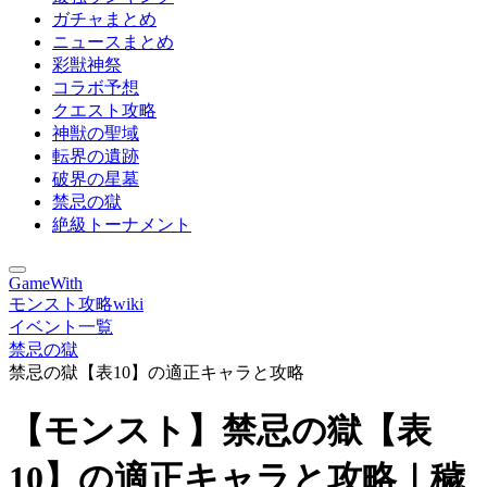
ガチャまとめ
ニュースまとめ
彩獣神祭
コラボ予想
クエスト攻略
神獣の聖域
転界の遺跡
破界の星墓
禁忌の獄
絶級トーナメント
GameWith
モンスト攻略wiki
イベント一覧
禁忌の獄
禁忌の獄【表10】の適正キャラと攻略
【モンスト】禁忌の獄【表
10】の適正キャラと攻略｜穢