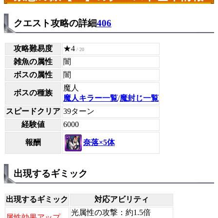
クエスト攻略の詳細
406
攻略難易度
★4
/ 20
雑魚の属性
闇
ボスの属性
闇
魔人
ボスの種族
魔人キラー一覧
/
魔封じ一覧
スピードクリア
39ターン
経験値
6000
奈落×5体
報酬
出現するギミック
出現するギミック
対応アビリティ
光属性の攻撃：約1.5倍
属性効果アップ