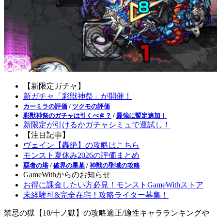
【新限定ガチャ】
新ガチャ「彩獣神祭」が開催！
カーミラの評価
/
ツクモの評価
彩獣神祭のガチャは引くべき？
/
最強に暫定追加！
新限定が引けるかガチャシミュで運試し！
【注目記事】
ヴェイン【轟絶】の攻略はこちら
モンスト夏休み2026の評価まとめ
覇者の塔
/
破界の星墓
/
神獣の聖域の攻略
GameWithからのお知らせ
お得に課金したい方必見！モンストGameWithストア
未経験可&完全在宅！攻略ライター募集！
禁忌の獄【10/十ノ獄】の攻略適正/適性キャラランキングや