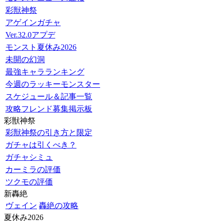
彩獣神祭
アゲインガチャ
Ver.32.0アプデ
モンスト夏休み2026
未開の幻洞
最強キャラランキング
今週のラッキーモンスター
スケジュール＆記事一覧
攻略フレンド募集掲示板
彩獣神祭
彩獣神祭の引き方と限定
ガチャは引くべき？
ガチャシミュ
カーミラの評価
ツクモの評価
新轟絶
ヴェイン
轟絶の攻略
夏休み2026