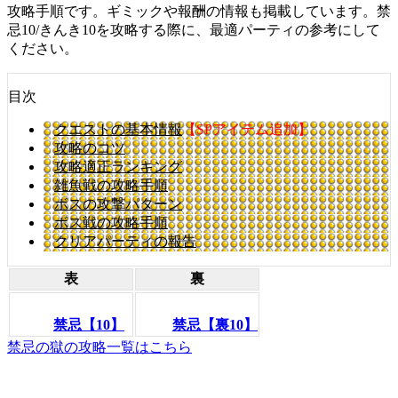
攻略手順です。ギミックや報酬の情報も掲載しています。禁
忌10/きんき10を攻略する際に、最適パーティの参考にして
ください。
目次
クエストの基本情報
【SPアイテム追加】
攻略のコツ
攻略適正ランキング
雑魚戦の攻略手順
ボスの攻撃パターン
ボス戦の攻略手順
クリアパーティの報告
表
裏
禁忌【10】
禁忌【裏10】
禁忌の獄の攻略一覧はこちら