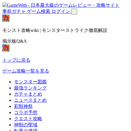
事前ガチャ
ゲーム検索
ログイン
モンスト攻略wiki | モンスターストライク徹底解説
掲示板Q&A
トップに戻る
ゲーム攻略一覧を見る
モンスター図鑑
最強ランキング
ガチャまとめ
ニュースまとめ
彩獣神祭
コラボ予想
クエスト攻略
神獣の聖域
転界の遺跡