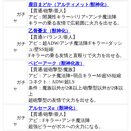
鹿目まどか（アルティメット/獣神化）
【貫通/砲撃/亜人】
ガチ
アビ：闇属性キラー/バリア+アンチ魔法陣
ャ
キラーの乗る友情で広範囲に火力を出せる。
乙骨憂太（獣神化）
【貫通/バランス/亜人】
アビ：超ADW/アンチ魔法陣/Fキラー+ダッシ
ガチ
ュ/壁SS短縮
ャ
Fキラーの乗る友情と直殴りで火力を出せる。
ベビーアーク（獣神化改）
【貫通/超砲撃型/魔族】
アビ：アンチ魔法陣+弱点キラーM/超SS短縮
コネクト：ADW/超LS
ガチ
条件：魔族以外が2体以上/砲撃型以外が2体以
ャ
上
超砲撃型の友情で火力を出せる。
アルセーヌα（獣神化）
【貫通/砲擊/亜人】
ガチ
アビ：Fキラー+アンチ魔法陣
ャ
超強ピラーがボスへの火力になる。