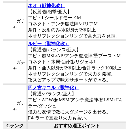
ネオ（獣神化改）
【反射/超砲撃/亜人】
アビ：LシールドモードM
ガチ
コネクト：アンチ魔法陣/バリアM
ャ
条件：反射のみ/水以外が2体以上
ネオリフレクションリングで高火力を発揮。
ルビー（獣神化改）
【貫通/超バランス/亜人】
アビ：超MSL/AB/アンチ魔法陣/壁ブーストM
コネクト：木属性耐性/リジェネL
ガチ
条件：亜人以外が2体以上/合計ラック100以上
ャ
ネオリフレクションリングで火力を発揮。
攻スピアップで味方サポートができる。
四ノ宮キコル（獣神化）
【貫通/バランス/亜人】
アビ：ADW/超MSM/アンチ魔法陣/超LSM+Fキ
ガチ
ラー/ダッシュ
ャ
強力な友情で敵に大ダメージを出せる。
Fキラーで直殴り火力も高い。
Cランク
おすすめ適正ポイント