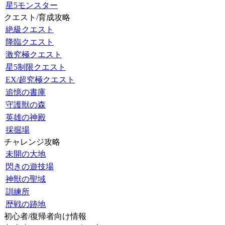
星5モンスター
クエスト/育成攻略
絶級クエスト
降臨クエスト
激究極クエスト
星5制限クエスト
EX/超究極クエスト
追憶の書庫
守護獣の森
英雄の神殿
採掘場
チャレンジ攻略
未開の大地
閃きの遊技場
神獣の聖域
訓練所
歴戦の跡地
初心者/復帰者向け情報