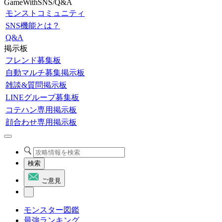
GameWithSNS/Q&A
モンストコミュニティ
SNS機能とは？
Q&A
掲示板
フレンド募集板
自動マルチ募集掲示板
雑談&質問掲示板
LINEグループ募集板
コテハン専用掲示板
顔合わせ専用掲示板
検索
ご意見
モンスター図鑑
最強ランキング