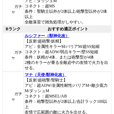
アビ：ダッシュM
コネクト：超MS
ガチ
条件：聖騎士以外が2体以上/砲撃型以外が2体
ャ
以上
全敵落雷で雑魚処理がしやすい。
Bランク
おすすめ適正ポイント
ルシファー（獣神化改）
【反射/超砲撃/妖精】
アビ：全属性キラーM/バリアM/超SS短縮
コネクト：超ADW/弱点キラー/壁SS短縮
ガチ
条件：妖精が4体、または砲撃型が4体
ャ
2種のキラーが乗る全敵必中の友情で火力を出
せる。
マナ（天使/獣神化改）
【反射/超砲撃/聖騎士】
アビ：超ADW/全属性耐性/バリアM+敵少底力
M/ダッシュM
ガチ
コネクト：超MSEL/AB
ャ
条件：砲撃型以外が2体以上/合計ラック100以
上
友情で広範囲の敵に火力を出せる。