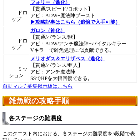
フォリー（進化）
【貫通/スピード/ロボット】
ドロ
アビ：ADW+魔法陣ブースト
ップ
▶攻略記事はこちら（追憶で入手可能）
ガロン（神化）
【貫通/バランス/獣】
ドロ
アビ：ADW/アンチ魔法陣+バイタルキラー
ップ
Vキラーで雑魚処理に似貢献できる。
メリオダス＆エリザベス（進化）
【貫通/バランス/亜人】
ミッ
アビ：アンチ魔法陣
ション
SSでHPを大幅回復できる。
自動マルチ募集掲示板はこちら
雑魚戦の攻略手順
各ステージの難易度
このクエスト内における、各ステージの難易度を5段階で表