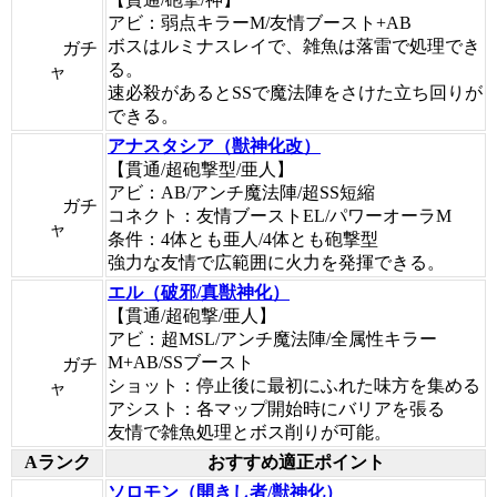
アビ：弱点キラーM/友情ブースト+AB
ボスはルミナスレイで、雑魚は落雷で処理でき
ガチ
る。
ャ
速必殺があるとSSで魔法陣をさけた立ち回りが
できる。
アナスタシア（獣神化改）
【貫通/超砲撃型/亜人】
アビ：AB/アンチ魔法陣/超SS短縮
ガチ
コネクト：友情ブーストEL/パワーオーラM
ャ
条件：4体とも亜人/4体とも砲撃型
強力な友情で広範囲に火力を発揮できる。
エル（破邪/真獣神化）
【貫通/超砲撃/亜人】
アビ：超MSL/アンチ魔法陣/全属性キラー
M+AB/SSブースト
ガチ
ショット：停止後に最初にふれた味方を集める
ャ
アシスト：各マップ開始時にバリアを張る
友情で雑魚処理とボス削りが可能。
Aランク
おすすめ適正ポイント
ソロモン（開きし者/獣神化）