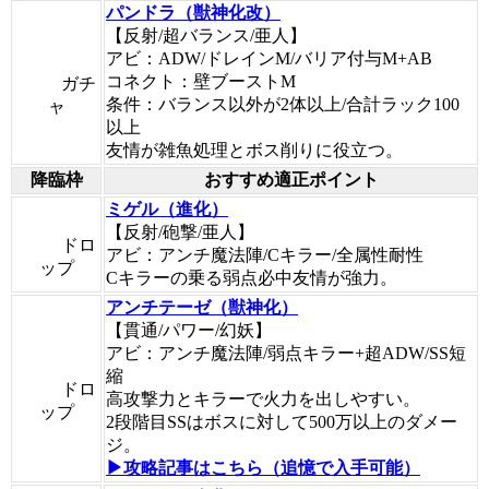
パンドラ（獣神化改）
【反射/超バランス/亜人】
アビ：ADW/ドレインM/バリア付与M+AB
コネクト：壁ブーストM
ガチ
条件：バランス以外が2体以上/合計ラック100
ャ
以上
友情が雑魚処理とボス削りに役立つ。
降臨枠
おすすめ適正ポイント
ミゲル（進化）
【反射/砲撃/亜人】
ドロ
アビ：アンチ魔法陣/Cキラー/全属性耐性
ップ
Cキラーの乗る弱点必中友情が強力。
アンチテーゼ（獣神化）
【貫通/パワー/幻妖】
アビ：アンチ魔法陣/弱点キラー+超ADW/SS短
縮
ドロ
高攻撃力とキラーで火力を出しやすい。
ップ
2段階目SSはボスに対して500万以上のダメー
ジ。
▶攻略記事はこちら（追憶で入手可能）