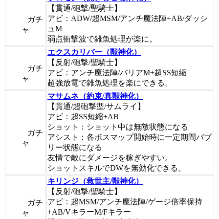
【貫通/砲撃/聖騎士】
アビ：ADW/超MSM/アンチ魔法陣+AB/ダッシ
ガチ
ュM
ャ
弱点衝撃波で雑魚処理が楽に。
エクスカリバー（獣神化）
【反射/砲撃/聖騎士】
ガチ
アビ：アンチ魔法陣/バリアM+超SS短縮
ャ
超強放電で雑魚処理を楽にできる。
マサムネ（約束/真獣神化）
【貫通/超砲撃型/サムライ】
アビ：超SS短縮+AB
ショット：ショット中は無敵状態になる
ガチ
アシスト：各ボスマップ開始時に一定期間バブ
ャ
リー状態になる
友情で敵にダメージを稼ぎやすい。
ショットスキルでDWを無効化できる。
キリンジ（救世主/獣神化）
【反射/砲撃/聖騎士】
アビ：超MSM/アンチ魔法陣/ゲージ倍率保持
ガチ
+AB/VキラーM/Fキラー
ャ