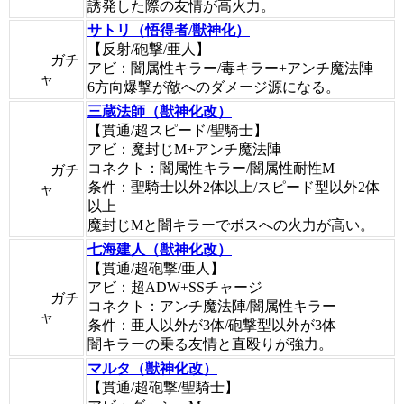
誘発した際の友情が高火力。
サトリ（悟得者/獣神化）
【反射/砲撃/亜人】
ガチ
アビ：闇属性キラー/毒キラー+アンチ魔法陣
ャ
6方向爆撃が敵へのダメージ源になる。
三蔵法師（獣神化改）
【貫通/超スピード/聖騎士】
アビ：魔封じM+アンチ魔法陣
コネクト：闇属性キラー/闇属性耐性M
ガチ
条件：聖騎士以外2体以上/スピード型以外2体
ャ
以上
魔封じMと闇キラーでボスへの火力が高い。
七海建人（獣神化改）
【貫通/超砲撃/亜人】
アビ：超ADW+SSチャージ
ガチ
コネクト：アンチ魔法陣/闇属性キラー
ャ
条件：亜人以外が3体/砲撃型以外が3体
闇キラーの乗る友情と直殴りが強力。
マルタ（獣神化改）
【貫通/超砲撃/聖騎士】