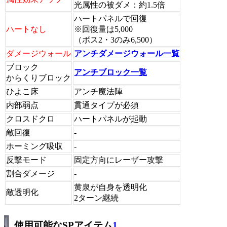
光属性の被ダメ：約1.5倍
ハートパネルで回復
ハートなし
※回復量は5,000
（ボス2・3のみ6,500）
ダメージウォール
アンチダメージウォール一覧
ブロック
アンチブロック一覧
からくりブロック
ひよこ床
アンチ魔法陣
内部弱点
貫通タイプが必須
クロスドクロ
ハートパネルが起動
敵回復
-
ホーミング吸収
-
反撃モード
固定方向にレーザー攻撃
割合ダメージ
-
黄泉が自身を透明化
敵透明化
2ターン継続
使用可能なSPアイテム
1