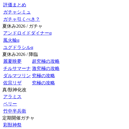
評価まとめ
ガチャシミュ
ガチャ引くべき？
夏休み2026 / ガチャ
アンドロイドダイナーα
風火輪α
ユグドラシルα
夏休み2026 / 降臨
麗夏映夢
超究極の攻略
チルサマーナ
激究極の攻略
ダルマツリン
究極の攻略
佐宗リザ
究極の攻略
真/獣神化改
アラミス
ペリー
竹中半兵衛
定期開催ガチャ
彩獣神祭