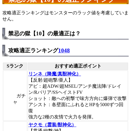
攻略適正ランキングはモンスターのラック値を考慮していま
せん。
禁忌の獄【10】の最適正は？
攻略適正ランキング
1048
Sランク
おすすめ適正ポイント
リンネ（降魔/真獣神化）
【反射/超砲撃/亜人】
アビ：超ADW/超MSEL/アンチ魔法陣/ドレイ
ン/Rバリア/SSヘイストFV
ガチ
ショット：敵への初撃で味方方向に爆弾で攻撃
ャ
アシスト：各壁面にふれるとHPを5000ずつ回
復
強力な2種の友情で火力を発揮。
ヤクモ（霊装/獣神化）
【貫通/砲撃/神】