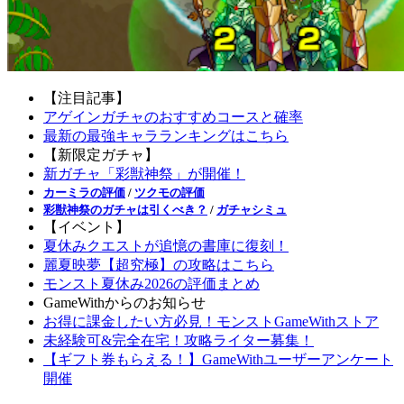
【注目記事】
アゲインガチャのおすすめコースと確率
最新の最強キャラランキングはこちら
【新限定ガチャ】
新ガチャ「彩獣神祭」が開催！
カーミラの評価
/
ツクモの評価
彩獣神祭のガチャは引くべき？
/
ガチャシミュ
【イベント】
夏休みクエストが追憶の書庫に復刻！
麗夏映夢【超究極】の攻略はこちら
モンスト夏休み2026の評価まとめ
GameWithからのお知らせ
お得に課金したい方必見！モンストGameWithストア
未経験可&完全在宅！攻略ライター募集！
【ギフト券もらえる！】GameWithユーザーアンケート
開催