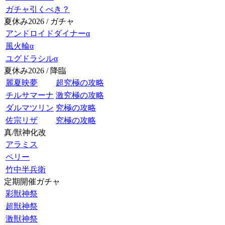
ガチャ引くべき？
夏休み2026 / ガチャ
アンドロイドダイナーα
風火輪α
ユグドラシルα
夏休み2026 / 降臨
麗夏映夢
超究極の攻略
チルサマーナ
激究極の攻略
ダルマツリン
究極の攻略
佐宗リザ
究極の攻略
真/獣神化改
アラミス
ペリー
竹中半兵衛
定期開催ガチャ
彩獣神祭
超獣神祭
激獣神祭