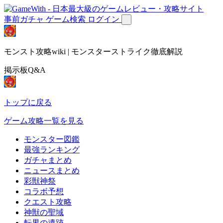
事前ガチャ
ゲーム検索
ログイン
モンスト攻略wiki | モンスターストライク徹底解説
掲示板Q&A
トップに戻る
ゲーム攻略一覧を見る
モンスター図鑑
最強ランキング
ガチャまとめ
ニュースまとめ
彩獣神祭
コラボ予想
クエスト攻略
神獣の聖域
転界の遺跡