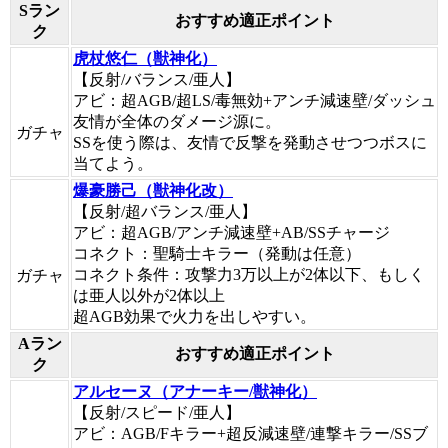
Sラン
おすすめ適正ポイント
ク
虎杖悠仁（獣神化）
【反射/バランス/亜人】
アビ：超AGB/超LS/毒無効+アンチ減速壁/ダッシュ
友情が全体のダメージ源に。
ガチャ
SSを使う際は、友情で反撃を発動させつつボスに
当てよう。
爆豪勝己（獣神化改）
【反射/超バランス/亜人】
アビ：超AGB/アンチ減速壁+AB/SSチャージ
コネクト：聖騎士キラー（発動は任意）
コネクト条件：攻撃力3万以上が2体以下、もしく
ガチャ
は亜人以外が2体以上
超AGB効果で火力を出しやすい。
Aラン
おすすめ適正ポイント
ク
アルセーヌ（アナーキー/獣神化）
【反射/スピード/亜人】
アビ：AGB/Fキラー+超反減速壁/連撃キラー/SSブ