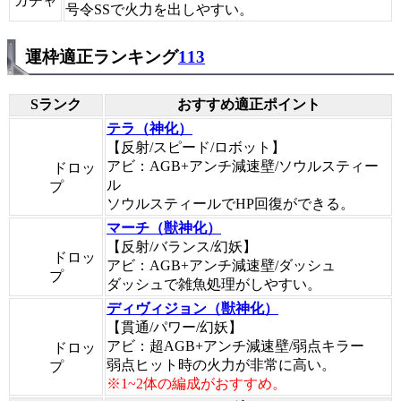
ガチャ
号令SSで火力を出しやすい。
運枠適正ランキング
113
Sランク
おすすめ適正ポイント
テラ（神化）
【反射/スピード/ロボット】
アビ：AGB+アンチ減速壁/ソウルスティー
ドロッ
ル
プ
ソウルスティールでHP回復ができる。
マーチ（獣神化）
【反射/バランス/幻妖】
ドロッ
アビ：AGB+アンチ減速壁/ダッシュ
プ
ダッシュで雑魚処理がしやすい。
ディヴィジョン（獣神化）
【貫通/パワー/幻妖】
アビ：超AGB+アンチ減速壁/弱点キラー
ドロッ
弱点ヒット時の火力が非常に高い。
プ
※1~2体の編成がおすすめ。