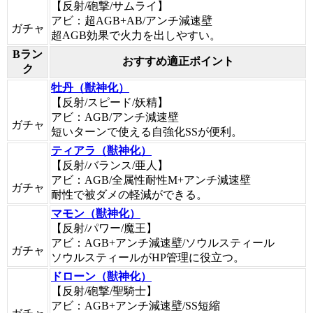
【反射/砲撃/サムライ】
アビ：超AGB+AB/アンチ減速壁
ガチャ
超AGB効果で火力を出しやすい。
Bラン
おすすめ適正ポイント
ク
牡丹（獣神化）
【反射/スピード/妖精】
アビ：AGB/アンチ減速壁
ガチャ
短いターンで使える自強化SSが便利。
ティアラ（獣神化）
【反射/バランス/亜人】
アビ：AGB/全属性耐性M+アンチ減速壁
ガチャ
耐性で被ダメの軽減ができる。
マモン（獣神化）
【反射/パワー/魔王】
アビ：AGB+アンチ減速壁/ソウルスティール
ガチャ
ソウルスティールがHP管理に役立つ。
ドローン（獣神化）
【反射/砲撃/聖騎士】
アビ：AGB+アンチ減速壁/SS短縮