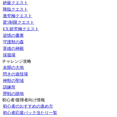
絶級クエスト
降臨クエスト
激究極クエスト
星5制限クエスト
EX/超究極クエスト
追憶の書庫
守護獣の森
英雄の神殿
採掘場
チャレンジ攻略
未開の大地
閃きの遊技場
神獣の聖域
訓練所
歴戦の跡地
初心者/復帰者向け情報
初心者のおすすめの進め方
初心者応援パック当たり一覧