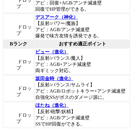
ドロッ
アビ：回復+AGB/アンチ減速壁
プ
回復でHP管理ができる。
デスアーク（神化）
【反射/パワー/魔族】
ドロッ
アビ：AGB/アンチ減速壁
プ
爆発で味方友情を誘発できる。
Bランク
おすすめ適正ポイント
ビュー（進化）
【反射/バランス/魔人】
ドロッ
アビ：AGB+アンチ減速壁
プ
両ギミック対応。
坂田金時（進化）
【反射/バランス/サムライ】
ドロッ
アビ：AGB/ロボットキラー+アンチ減速壁
プ
自強化SSがボスのダメージ源に。
ほたね（進化）
【反射/砲撃/妖精】
ドロッ
アビ：AGB/アンチ減速壁
プ
SSでHP回復ができる。