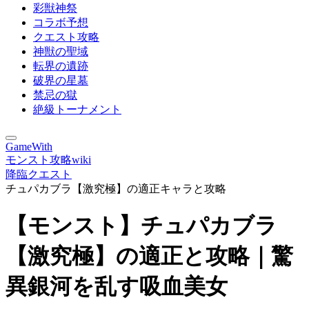
彩獣神祭
コラボ予想
クエスト攻略
神獣の聖域
転界の遺跡
破界の星墓
禁忌の獄
絶級トーナメント
GameWith
モンスト攻略wiki
降臨クエスト
チュパカブラ【激究極】の適正キャラと攻略
【モンスト】チュパカブラ
【激究極】の適正と攻略｜驚
異銀河を乱す吸血美女