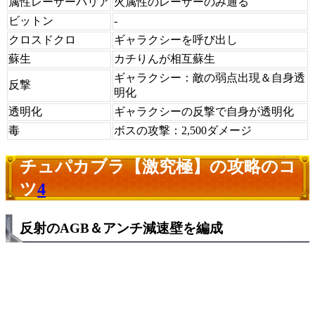
属性レーザーバリア
火属性のレーザーのみ通る
ビットン
-
クロスドクロ
ギャラクシーを呼び出し
蘇生
カチりんが相互蘇生
ギャラクシー：敵の弱点出現＆自身透
反撃
明化
透明化
ギャラクシーの反撃で自身が透明化
毒
ボスの攻撃：2,500ダメージ
チュパカブラ【激究極】の攻略のコ
ツ
4
反射のAGB＆アンチ減速壁を編成