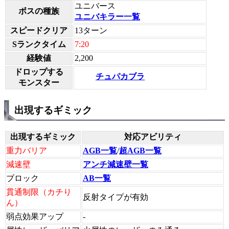
ユニバース
ボスの種族
ユニバキラー一覧
スピードクリア
13ターン
Sランクタイム
7:20
経験値
2,200
ドロップする
チュパカブラ
モンスター
出現するギミック
出現するギミック
対応アビリティ
重力バリア
AGB一覧
/
超AGB一覧
減速壁
アンチ減速壁一覧
ブロック
AB一覧
貫通制限（カチり
反射タイプが有効
ん）
弱点効果アップ
-