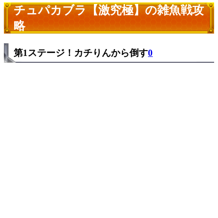
チュパカブラ【激究極】の雑魚戦攻
略
第1ステージ！カチりんから倒す
0