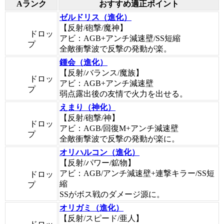
Aランク
おすすめ適正ポイント
ゼルドリス（進化）
【反射/砲撃/魔神】
ドロッ
アビ：AGB+アンチ減速壁/SS短縮
プ
全敵衝撃波で反撃の発動が楽。
鍾会（進化）
【反射/バランス/魔族】
ドロッ
アビ：AGB+アンチ減速壁
プ
弱点露出後の友情で火力を出せる。
えまり（神化）
【反射/砲撃/神】
ドロッ
アビ：AGB/回復M+アンチ減速壁
プ
全敵衝撃波で反撃の発動が楽に。
オリハルコン（進化）
【反射/パワー/鉱物】
アビ：AGB/アンチ減速壁+連撃キラー/SS短
ドロッ
縮
プ
SSがボス戦のダメージ源に。
オリガミ（進化）
【反射/スピード/亜人】