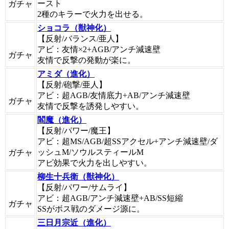
ースト
ガチャ
2種のキラーで火力を出せる。
ショコラ（獣神化）
【反射/バランス/亜人】
アビ：友情×2+AGB/アンチ減速壁
ガチャ
友情で反撃の発動が楽に。
アミダ（進化）
【反射/砲撃/亜人】
アビ：超AGB/友情底力+AB/アンチ減速壁
ガチャ
友情で反撃を誘発しやすい。
閻魔（進化）
【反射/パワー/魔王】
アビ：超MS/AGB/超SSアクセル+アンチ減速壁/ダ
ッシュM/ソウルスティールM
ガチャ
アビ効果で火力を出しやすい。
柳生十兵衛（獣神化）
【反射/パワー/サムライ】
アビ：超AGB/アンチ減速壁+AB/SS短縮
ガチャ
SSがボス戦のダメージ源に。
三日月宗近（進化）