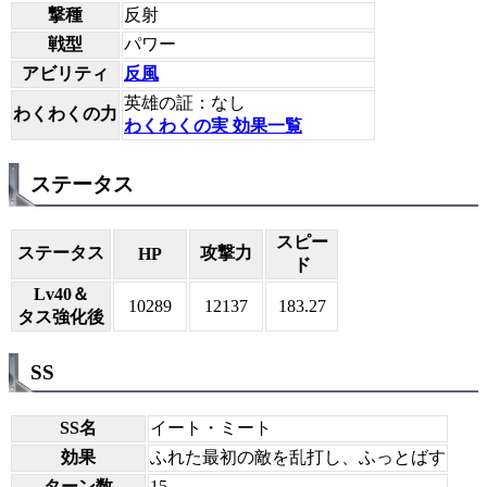
撃種
反射
戦型
パワー
アビリティ
反風
英雄の証：なし
わくわくの力
わくわくの実 効果一覧
ステータス
スピー
ステータス
攻撃力
HP
ド
Lv40＆
10289
12137
183.27
タス強化後
SS
SS名
イート・ミート
効果
ふれた最初の敵を乱打し、ふっとばす
ターン数
15