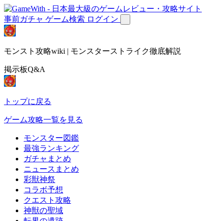
事前ガチャ
ゲーム検索
ログイン
モンスト攻略wiki | モンスターストライク徹底解説
掲示板Q&A
トップに戻る
ゲーム攻略一覧を見る
モンスター図鑑
最強ランキング
ガチャまとめ
ニュースまとめ
彩獣神祭
コラボ予想
クエスト攻略
神獣の聖域
転界の遺跡