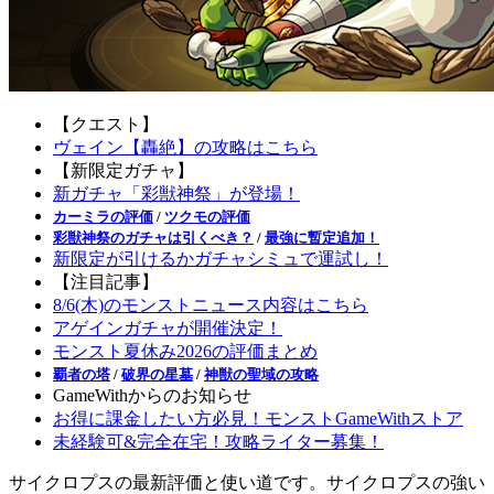
【クエスト】
ヴェイン【轟絶】の攻略はこちら
【新限定ガチャ】
新ガチャ「彩獣神祭」が登場！
カーミラの評価
/
ツクモの評価
彩獣神祭のガチャは引くべき？
/
最強に暫定追加！
新限定が引けるかガチャシミュで運試し！
【注目記事】
8/6(木)のモンストニュース内容はこちら
アゲインガチャが開催決定！
モンスト夏休み2026の評価まとめ
覇者の塔
/
破界の星墓
/
神獣の聖域の攻略
GameWithからのお知らせ
お得に課金したい方必見！モンストGameWithストア
未経験可&完全在宅！攻略ライター募集！
サイクロプスの最新評価と使い道です。サイクロプスの強い