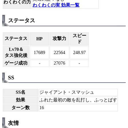
わくわくの力
わくわくの実 効果一覧
ステータス
スピー
ステータス
攻撃力
HP
ド
Lv70＆
17689
22564
248.97
タス強化後
ゲージ成功
-
27076
-
SS
SS名
ジャイアント・スマッシュ
効果
ふれた最初の敵を乱打し、ふっとばす
ターン数
16
友情