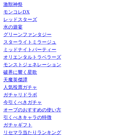
激獣神祭
モンコレDX
レッドスターズ
水の遊宴
グリーンファンタジー
スターライトミラージュ
ミッドナイトパーティー
オリエンタルトラベラーズ
モンストジェネレーション
破界に響く星歌
天魔英傑譚
人気投票ガチャ
ガチャリドラボ
今引くべきガチャ
オーブのおすすめの使い方
引くべきキャラの特徴
ガチャギフト
リセマラ当たりランキング