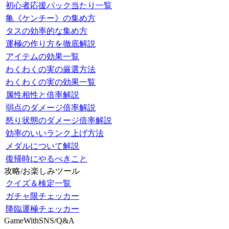
初心者応援パック当たり一覧
亀《ケンチー》の集め方
タスの効率的な集め方
運極の作り方を徹底解説
アイテムの効果一覧
わくわくの実の厳選方法
わくわくの実の効果一覧
属性相性と倍率解説
弱点のダメージ倍率解説
怒り状態のダメージ倍率解説
効率のいいランク上げ方法
メダルについて解説
復帰時にやるべきこと
攻略/お楽しみツール
クイズ＆検定一覧
ガチャ限チェッカー
降臨運極チェッカー
GameWithSNS/Q&A