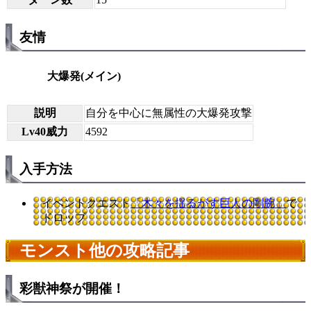
友情
大爆発(メイン)
説明
自分を中心に無属性の大爆発攻撃
Lv40威力
4592
入手方法
イベントクエスト
「木々を揺るがす巨人の剛腕」
で
ドロップ
モンスト他の攻略記事
彩獣神祭が開催！