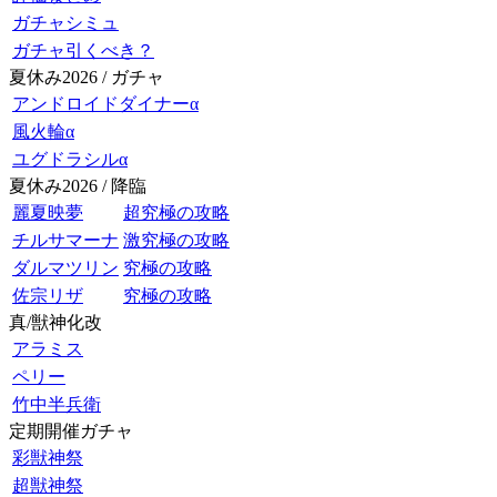
ガチャシミュ
ガチャ引くべき？
夏休み2026 / ガチャ
アンドロイドダイナーα
風火輪α
ユグドラシルα
夏休み2026 / 降臨
麗夏映夢
超究極の攻略
チルサマーナ
激究極の攻略
ダルマツリン
究極の攻略
佐宗リザ
究極の攻略
真/獣神化改
アラミス
ペリー
竹中半兵衛
定期開催ガチャ
彩獣神祭
超獣神祭