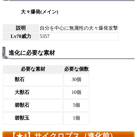
大々爆発(メイン)
説明
自分を中心に無属性の大々爆発攻撃
Lv70威力
5357
進化に必要な素材
必要な素材
必要な個数
獣石
30個
大獣石
10個
碧獣石
5個
碧獣玉
1個
【★4】サイクロプス（進化前）