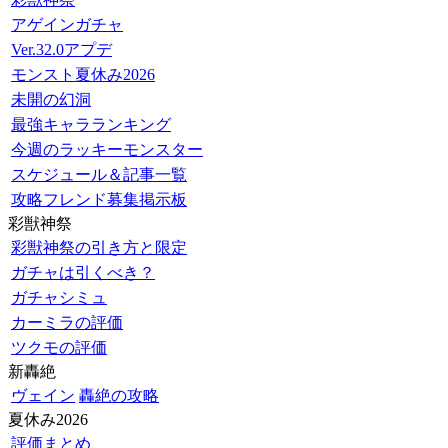
アゲインガチャ
Ver.32.0アプデ
モンスト夏休み2026
未開の幻洞
最強キャラランキング
今週のラッキーモンスター
スケジュール＆記事一覧
攻略フレンド募集掲示板
彩獣神祭
彩獣神祭の引き方と限定
ガチャは引くべき？
ガチャシミュ
カーミラの評価
ツクモの評価
新轟絶
ヴェイン
轟絶の攻略
夏休み2026
評価まとめ