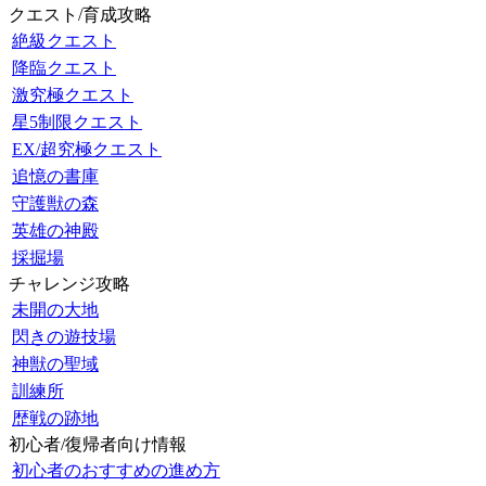
クエスト/育成攻略
絶級クエスト
降臨クエスト
激究極クエスト
星5制限クエスト
EX/超究極クエスト
追憶の書庫
守護獣の森
英雄の神殿
採掘場
チャレンジ攻略
未開の大地
閃きの遊技場
神獣の聖域
訓練所
歴戦の跡地
初心者/復帰者向け情報
初心者のおすすめの進め方