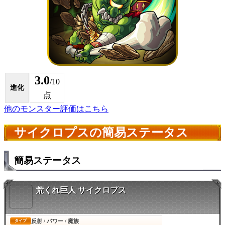
3.0
/10
進化
点
他のモンスター評価はこちら
サイクロプスの簡易ステータス
簡易ステータス
荒くれ巨人 サイクロプス
反射 / パワー / 魔族
タイプ