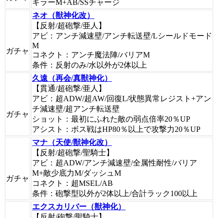
キラーM+AB/SSチャージ
ネオ（獣神化改）
【反射/超砲撃/亜人】
アビ：アンチ減速壁/アンチ転送壁/Lシールドモード
M
ガチャ
コネクト：アンチ魔法陣/バリアM
条件：反射のみ/水以外が2体以上
久遠（再会/真獣神化）
【貫通/超砲撃/亜人】
アビ：超ADW/超AW/回復L/状態異常レジスト+アン
チ減速壁/超アンチ転送壁
ガチャ
ショット：最初にふれた敵の弱点倍率20％UP
アシスト：ボス戦はHP80％以上で攻撃力20％UP
マナ（天使/獣神化改）
【反射/超砲撃/聖騎士】
アビ：超ADW/アンチ減速壁/全属性耐性/バリア
M+敵少底力M/ダッシュM
ガチャ
コネクト：超MSEL/AB
条件：砲撃型以外が2体以上/合計ラック100以上
エクスカリバー（獣神化）
【反射/砲撃/聖騎士】