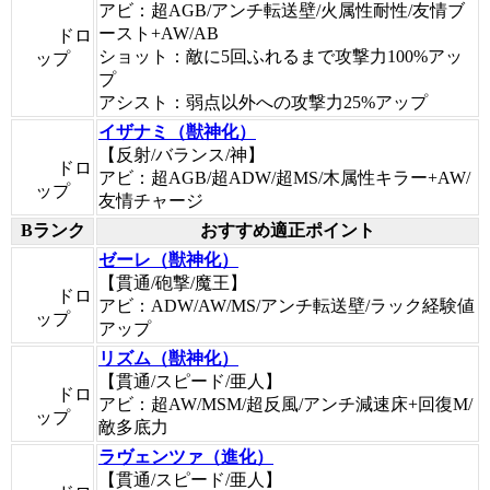
アビ：超AGB/アンチ転送壁/火属性耐性/友情ブ
ースト+AW/AB
ドロ
ショット：敵に5回ふれるまで攻撃力100%アッ
ップ
プ
アシスト：弱点以外への攻撃力25%アップ
イザナミ（獣神化）
【反射/バランス/神】
ドロ
アビ：超AGB/超ADW/超MS/木属性キラー+AW/
ップ
友情チャージ
Bランク
おすすめ適正ポイント
ゼーレ（獣神化）
【貫通/砲撃/魔王】
ドロ
アビ：ADW/AW/MS/アンチ転送壁/ラック経験値
ップ
アップ
リズム（獣神化）
【貫通/スピード/亜人】
ドロ
アビ：超AW/MSM/超反風/アンチ減速床+回復M/
ップ
敵多底力
ラヴェンツァ（進化）
【貫通/スピード/亜人】