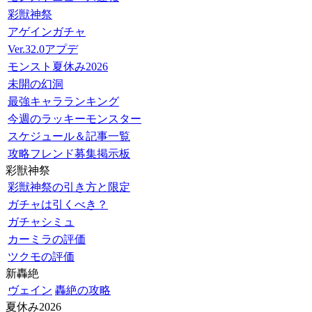
彩獣神祭
アゲインガチャ
Ver.32.0アプデ
モンスト夏休み2026
未開の幻洞
最強キャラランキング
今週のラッキーモンスター
スケジュール＆記事一覧
攻略フレンド募集掲示板
彩獣神祭
彩獣神祭の引き方と限定
ガチャは引くべき？
ガチャシミュ
カーミラの評価
ツクモの評価
新轟絶
ヴェイン
轟絶の攻略
夏休み2026