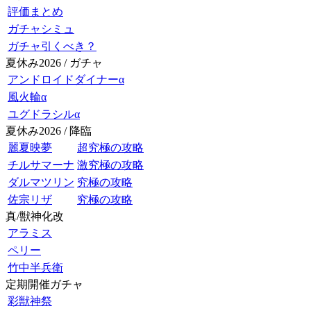
評価まとめ
ガチャシミュ
ガチャ引くべき？
夏休み2026 / ガチャ
アンドロイドダイナーα
風火輪α
ユグドラシルα
夏休み2026 / 降臨
麗夏映夢
超究極の攻略
チルサマーナ
激究極の攻略
ダルマツリン
究極の攻略
佐宗リザ
究極の攻略
真/獣神化改
アラミス
ペリー
竹中半兵衛
定期開催ガチャ
彩獣神祭