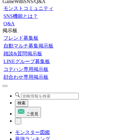
GameWithSNS/Q&A
モンストコミュニティ
SNS機能とは？
Q&A
掲示板
フレンド募集板
自動マルチ募集掲示板
雑談&質問掲示板
LINEグループ募集板
コテハン専用掲示板
顔合わせ専用掲示板
検索
ご意見
モンスター図鑑
最強ランキング