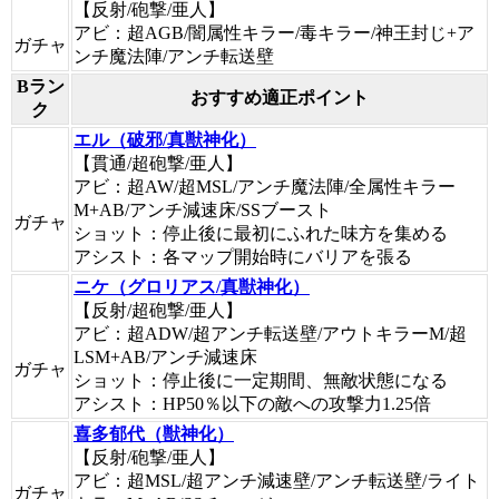
【反射/砲撃/亜人】
アビ：超AGB/闇属性キラー/毒キラー/神王封じ+ア
ガチャ
ンチ魔法陣/アンチ転送壁
Bラン
おすすめ適正ポイント
ク
エル（破邪/真獣神化）
【貫通/超砲撃/亜人】
アビ：超AW/超MSL/アンチ魔法陣/全属性キラー
M+AB/アンチ減速床/SSブースト
ガチャ
ショット：停止後に最初にふれた味方を集める
アシスト：各マップ開始時にバリアを張る
ニケ（グロリアス/真獣神化）
【反射/超砲撃/亜人】
アビ：超ADW/超アンチ転送壁/アウトキラーM/超
LSM+AB/アンチ減速床
ガチャ
ショット：停止後に一定期間、無敵状態になる
アシスト：HP50％以下の敵への攻撃力1.25倍
喜多郁代（獣神化）
【反射/砲撃/亜人】
アビ：超MSL/超アンチ減速壁/アンチ転送壁/ライト
ガチャ