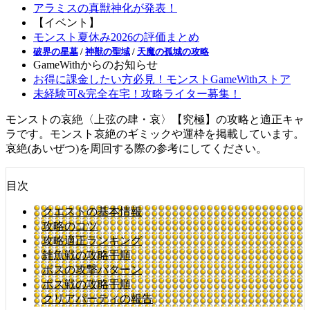
アラミスの真獣神化が発表！
【イベント】
モンスト夏休み2026の評価まとめ
破界の星墓
/
神獣の聖域
/
天魔の孤城の攻略
GameWithからのお知らせ
お得に課金したい方必見！モンストGameWithストア
未経験可&完全在宅！攻略ライター募集！
モンストの哀絶〈上弦の肆・哀〉【究極】の攻略と適正キャ
ラです。モンスト哀絶のギミックや運枠を掲載しています。
哀絶(あいぜつ)を周回する際の参考にしてください。
目次
クエストの基本情報
攻略のコツ
攻略適正ランキング
雑魚戦の攻略手順
ボスの攻撃パターン
ボス戦の攻略手順
クリアパーティの報告