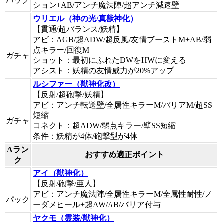
パック
ション+AB/アンチ魔法陣/超アンチ減速壁
ウリエル（神の光/真獣神化）
【貫通/超バランス/妖精】
アビ：AGB/超ADW/超反風/友情ブーストM+AB/弱
点キラー/回復M
ガチャ
ショット：最初にふれたDWをHWに変える
アシスト：妖精の友情威力が20%アップ
ルシファー（獣神化改）
【反射/超砲撃/妖精】
アビ：アンチ転送壁/全属性キラーM/バリアM/超SS
短縮
ガチャ
コネクト：超ADW/弱点キラー/壁SS短縮
条件：妖精が4体/砲撃型が4体
Aラン
おすすめ適正ポイント
ク
アイ（獣神化）
【反射/砲撃/亜人】
アビ：アンチ魔法陣/全属性キラーM/全属性耐性/ノ
パック
ーダメヒール+超AW/AB/バリア付与
ヤクモ（霊装/獣神化）