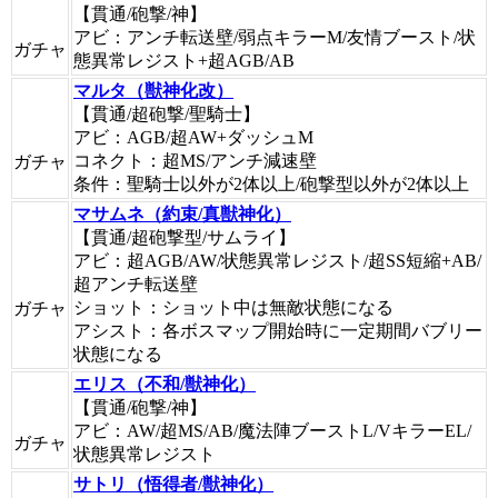
【貫通/砲撃/神】
アビ：アンチ転送壁/弱点キラーM/友情ブースト/状
ガチャ
態異常レジスト+超AGB/AB
マルタ（獣神化改）
【貫通/超砲撃/聖騎士】
アビ：AGB/超AW+ダッシュM
コネクト：超MS/アンチ減速壁
ガチャ
条件：聖騎士以外が2体以上/砲撃型以外が2体以上
マサムネ（約束/真獣神化）
【貫通/超砲撃型/サムライ】
アビ：超AGB/AW/状態異常レジスト/超SS短縮+AB/
超アンチ転送壁
ショット：ショット中は無敵状態になる
ガチャ
アシスト：各ボスマップ開始時に一定期間バブリー
状態になる
エリス（不和/獣神化）
【貫通/砲撃/神】
アビ：AW/超MS/AB/魔法陣ブーストL/VキラーEL/
ガチャ
状態異常レジスト
サトリ（悟得者/獣神化）