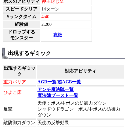
ボスのアビリティ
神王封じM
スピードクリア
14ターン
Sランクタイム
4:40
経験値
2,200
ドロップする
哀絶
モンスター
出現するギミック
出現するギミッ
対応アビリティ
ク
重力バリア
AGB一覧
/
超AGB一覧
アンチ魔法陣一覧
ひよこ床
魔法陣ブースト一覧
天使：ボス/中ボスの防御力ダウン
反撃
シャドウドラゴン：ボス/中ボスの防御力
ダウン
敵防御力ダウン
天使の反撃効果