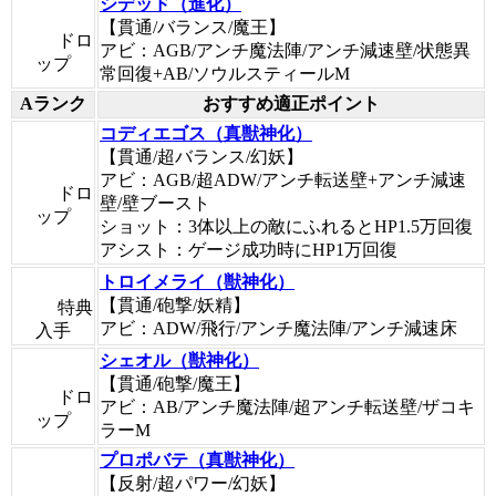
シデッド（進化）
【貫通/バランス/魔王】
ドロ
アビ：AGB/アンチ魔法陣/アンチ減速壁/状態異
ップ
常回復+AB/ソウルスティールM
Aランク
おすすめ適正ポイント
コディエゴス（真獣神化）
【貫通/超バランス/幻妖】
アビ：AGB/超ADW/アンチ転送壁+アンチ減速
ドロ
壁/壁ブースト
ップ
ショット：3体以上の敵にふれるとHP1.5万回復
アシスト：ゲージ成功時にHP1万回復
トロイメライ（獣神化）
【貫通/砲撃/妖精】
特典
アビ：ADW/飛行/アンチ魔法陣/アンチ減速床
入手
シェオル（獣神化）
【貫通/砲撃/魔王】
ドロ
アビ：AB/アンチ魔法陣/超アンチ転送壁/ザコキ
ップ
ラーM
プロポバテ（真獣神化）
【反射/超パワー/幻妖】