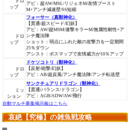
ドロ
アビ：超AW/MSL/リジェネM/友情ブースト
ップ
M+アンチ減速壁/SS短縮
フォーサー（真獣神化）
【貫通/超スピード/幻妖】
アビ：AW/超MSM/連撃キラーM/無属性耐性+ア
ンチ魔法陣
ドロ
ショット：弱点にふれた敵の攻撃力を一定期間
ップ
25％ダウン
アシスト：ボスマップで友情威力が10％アップ
ドケソコトリ（獣神化）
【反射/砲撃/幻妖】
ドロ
アビ：AB/超反風/アンチ魔法陣/アンチ転送壁
ップ
サンクチュアリドラゴン（獣神化）
【貫通/バランス/ドラゴン】
ミッ
アビ：AGB/ADW/AW/飛行
ション
自動マルチ募集掲示板はこちら
哀絶【究極】の雑魚戦攻略