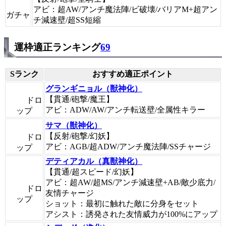
アビ：超AW/アンチ魔法陣/ビ破壊/バリアM+超アン
ガチャ
チ減速壁/超SS短縮
運枠適正ランキング
69
Sランク
おすすめ適正ポイント
グランギニョル（獣神化）
【貫通/砲撃/魔王】
ドロ
アビ：ADW/AW/アンチ転送壁/全属性キラー
ップ
サマ（獣神化）
【反射/砲撃/幻妖】
ドロ
アビ：AGB/超ADW/アンチ魔法陣/SSチャージ
ップ
デティアカル（真獣神化）
【貫通/超スピード/幻妖】
アビ：超AW/超MS/アンチ減速壁+AB/敵少底力/
ドロ
友情チャージ
ップ
ショット：最初に触れた敵に分身をセット
アシスト：誘発された友情威力が100%にアップ