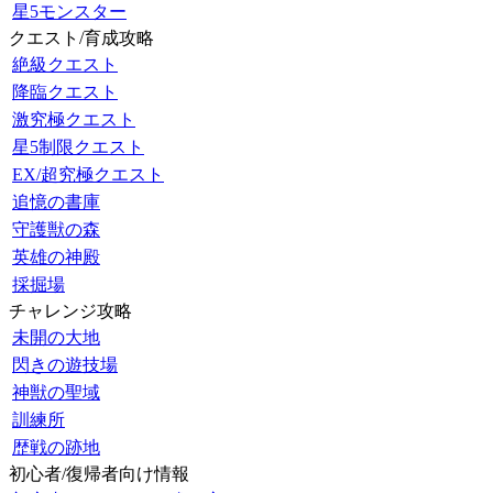
星5モンスター
クエスト/育成攻略
絶級クエスト
降臨クエスト
激究極クエスト
星5制限クエスト
EX/超究極クエスト
追憶の書庫
守護獣の森
英雄の神殿
採掘場
チャレンジ攻略
未開の大地
閃きの遊技場
神獣の聖域
訓練所
歴戦の跡地
初心者/復帰者向け情報