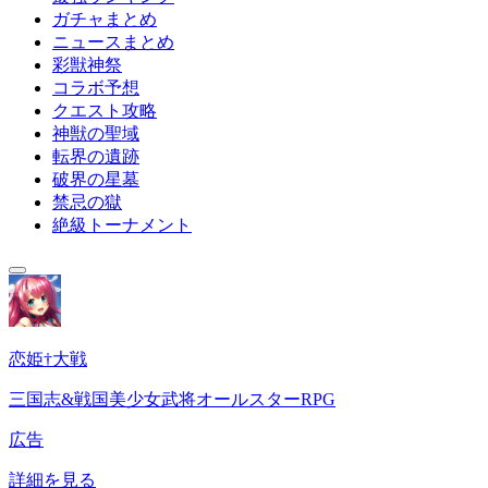
ガチャまとめ
ニュースまとめ
彩獣神祭
コラボ予想
クエスト攻略
神獣の聖域
転界の遺跡
破界の星墓
禁忌の獄
絶級トーナメント
恋姫†大戦
三国志&戦国美少女武将オールスターRPG
広告
詳細を見る