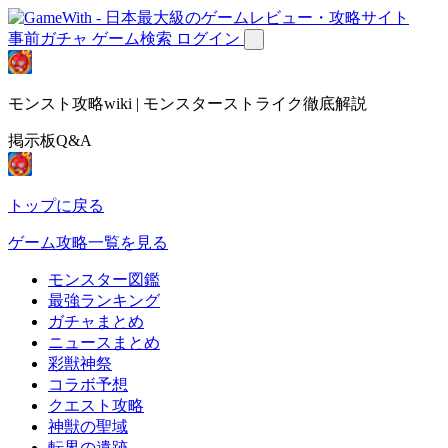
事前ガチャ
ゲーム検索
ログイン
モンスト攻略wiki | モンスターストライク徹底解説
掲示板Q&A
トップに戻る
ゲーム攻略一覧を見る
モンスター図鑑
最強ランキング
ガチャまとめ
ニュースまとめ
彩獣神祭
コラボ予想
クエスト攻略
神獣の聖域
転界の遺跡