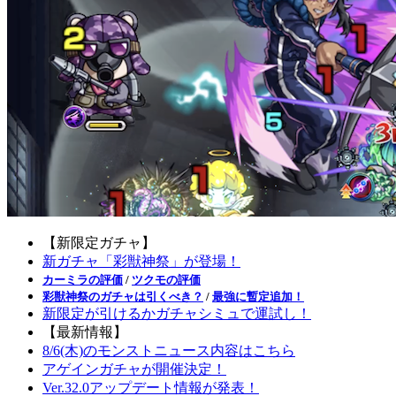
【新限定ガチャ】
新ガチャ「彩獣神祭」が登場！
カーミラの評価
/
ツクモの評価
彩獣神祭のガチャは引くべき？
/
最強に暫定追加！
新限定が引けるかガチャシミュで運試し！
【最新情報】
8/6(木)のモンストニュース内容はこちら
アゲインガチャが開催決定！
Ver.32.0アップデート情報が発表！