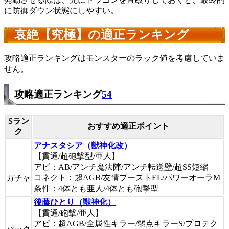
に防御ダウン状態にしやすい。
哀絶【究極】の適正ランキング
攻略適正ランキングはモンスターのラック値を考慮していま
せん。
攻略適正ランキング
54
Sラン
おすすめ適正ポイント
ク
アナスタシア（獣神化改）
【貫通/超砲撃型/亜人】
アビ：AB/アンチ魔法陣/アンチ転送壁/超SS短縮
コネクト：超AGB/友情ブーストEL/パワーオーラM
ガチャ
条件：4体とも亜人/4体とも砲撃型
後藤ひとり（獣神化）
【貫通/砲撃/亜人】
アビ：超AGB/全属性キラー/弱点キラーS/プロテク