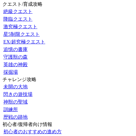
クエスト/育成攻略
絶級クエスト
降臨クエスト
激究極クエスト
星5制限クエスト
EX/超究極クエスト
追憶の書庫
守護獣の森
英雄の神殿
採掘場
チャレンジ攻略
未開の大地
閃きの遊技場
神獣の聖域
訓練所
歴戦の跡地
初心者/復帰者向け情報
初心者のおすすめの進め方