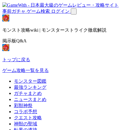
事前ガチャ
ゲーム検索
ログイン
モンスト攻略wiki | モンスターストライク徹底解説
掲示板Q&A
トップに戻る
ゲーム攻略一覧を見る
モンスター図鑑
最強ランキング
ガチャまとめ
ニュースまとめ
彩獣神祭
コラボ予想
クエスト攻略
神獣の聖域
転界の遺跡