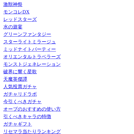
激獣神祭
モンコレDX
レッドスターズ
水の遊宴
グリーンファンタジー
スターライトミラージュ
ミッドナイトパーティー
オリエンタルトラベラーズ
モンストジェネレーション
破界に響く星歌
天魔英傑譚
人気投票ガチャ
ガチャリドラボ
今引くべきガチャ
オーブのおすすめの使い方
引くべきキャラの特徴
ガチャギフト
リセマラ当たりランキング