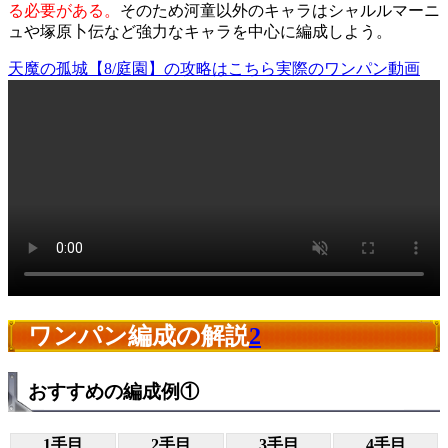
る必要がある。
そのため河童以外のキャラはシャルルマーニ
ュや塚原卜伝など強力なキャラを中心に編成しよう。
天魔の孤城【8/庭園】の攻略はこちら
実際のワンパン動画
ワンパン編成の解説
2
おすすめの編成例①
1手目
2手目
3手目
4手目