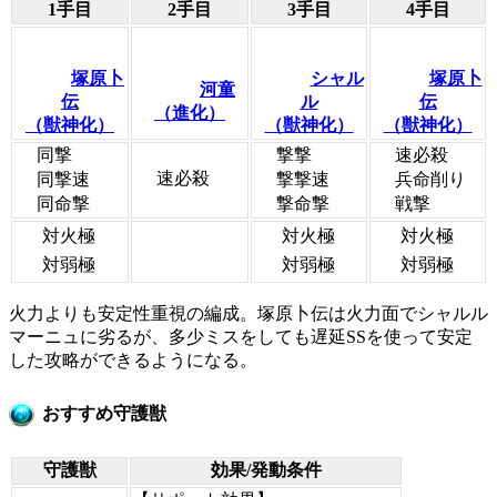
1手目
2手目
3手目
4手目
塚原卜
シャル
塚原卜
河童
伝
ル
伝
（進化）
（獣神化）
（獣神化）
（獣神化）
同撃
撃撃
速必殺
速必殺
同撃速
撃撃速
兵命削り
同命撃
撃命撃
戦撃
対火極
対火極
対火極
対弱極
対弱極
対弱極
火力よりも安定性重視の編成。塚原卜伝は火力面でシャルル
マーニュに劣るが、多少ミスをしても遅延SSを使って安定
した攻略ができるようになる。
おすすめ守護獣
守護獣
効果/発動条件