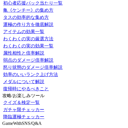
初心者応援パック当たり一覧
亀《ケンチー》の集め方
タスの効率的な集め方
運極の作り方を徹底解説
アイテムの効果一覧
わくわくの実の厳選方法
わくわくの実の効果一覧
属性相性と倍率解説
弱点のダメージ倍率解説
怒り状態のダメージ倍率解説
効率のいいランク上げ方法
メダルについて解説
復帰時にやるべきこと
攻略/お楽しみツール
クイズ＆検定一覧
ガチャ限チェッカー
降臨運極チェッカー
GameWithSNS/Q&A