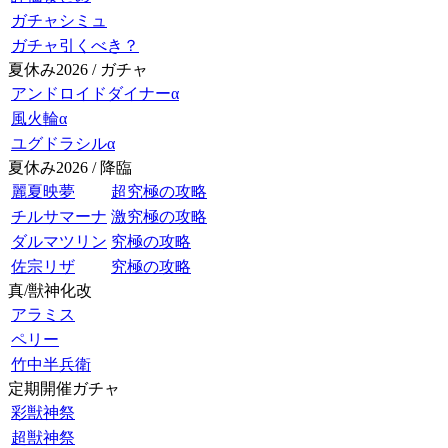
ガチャシミュ
ガチャ引くべき？
夏休み2026 / ガチャ
アンドロイドダイナーα
風火輪α
ユグドラシルα
夏休み2026 / 降臨
麗夏映夢
超究極の攻略
チルサマーナ
激究極の攻略
ダルマツリン
究極の攻略
佐宗リザ
究極の攻略
真/獣神化改
アラミス
ペリー
竹中半兵衛
定期開催ガチャ
彩獣神祭
超獣神祭