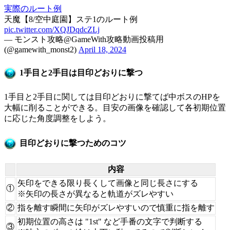
実際のルート例
天魔【8/空中庭園】ステ1のルート例
pic.twitter.com/XQJDqdcZLj
— モンスト攻略@GameWith攻略動画投稿用
(@gamewith_monst2)
April 18, 2024
1手目と2手目は目印どおりに撃つ
1手目と2手目に関しては目印どおりに撃てば中ボスのHPを
大幅に削ることができる。目安の画像を確認して各初期位置
に応じた角度調整をしよう。
目印どおりに撃つためのコツ
内容
矢印をできる限り長くして画像と同じ長さにする
①
※矢印の長さが異なると軌道がズレやすい
②
指を離す瞬間に矢印がズレやすいので慎重に指を離す
初期位置の高さは "1st" など手番の文字で判断する
③