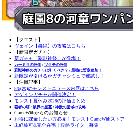
【クエスト】
ヴェイン【轟絶】の攻略はこちら
【新限定ガチャ】
新ガチャ「彩獣神祭」が登場！
カーミラの評価
/
ツクモの評価
彩獣神祭のガチャは引くべき？
/
最強に暫定追加！
新限定が引けるかガチャシミュで運試し！
【注目記事】
8/6(木)のモンストニュース内容はこちら
アゲインガチャが開催決定！
モンスト夏休み2026の評価まとめ
覇者の塔
/
破界の星墓
/
神獣の聖域の攻略
GameWithからのお知らせ
お得に課金したい方必見！モンストGameWithストア
未経験可&完全在宅！攻略ライター募集！