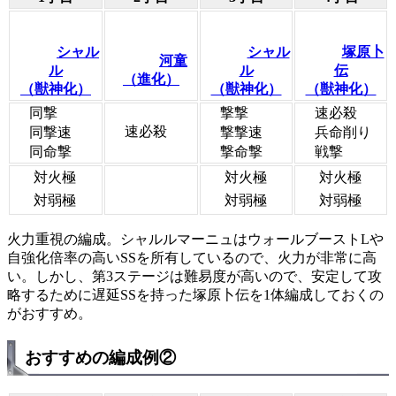
シャル
シャル
塚原卜
河童
ル
ル
伝
（進化）
（獣神化）
（獣神化）
（獣神化）
同撃
撃撃
速必殺
速必殺
同撃速
撃撃速
兵命削り
同命撃
撃命撃
戦撃
対火極
対火極
対火極
対弱極
対弱極
対弱極
火力重視の編成。シャルルマーニュはウォールブーストLや
自強化倍率の高いSSを所有しているので、火力が非常に高
い。しかし、第3ステージは難易度が高いので、安定して攻
略するために遅延SSを持った塚原卜伝を1体編成しておくの
がおすすめ。
おすすめの編成例②