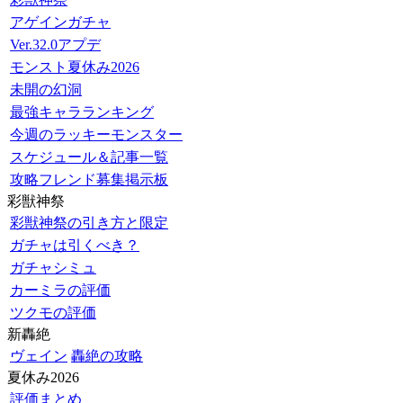
アゲインガチャ
Ver.32.0アプデ
モンスト夏休み2026
未開の幻洞
最強キャラランキング
今週のラッキーモンスター
スケジュール＆記事一覧
攻略フレンド募集掲示板
彩獣神祭
彩獣神祭の引き方と限定
ガチャは引くべき？
ガチャシミュ
カーミラの評価
ツクモの評価
新轟絶
ヴェイン
轟絶の攻略
夏休み2026
評価まとめ