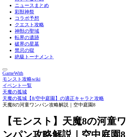
ニュースまとめ
彩獣神祭
コラボ予想
クエスト攻略
神獣の聖域
転界の遺跡
破界の星墓
禁忌の獄
絶級トーナメント
GameWith
モンスト攻略wiki
イベント一覧
天魔の孤城
天魔の孤城【8/空中庭園】の適正キャラと攻略
天魔8の河童ワンパン攻略解説｜空中庭園8
【モンスト】天魔8の河童ワ
ンパン攻略解説｜空中庭園8