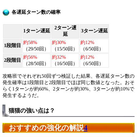
各遅延ターン数の確率
2ターン遅
1ターン遅延
3ターン遅延
延
約58%
約30%
約12%
1段階目
（29/50回）
（15/50回）
（6/50回）
約56%
約32%
約12%
2段階目
（28/50回）
（16/50回）
（6/50回）
攻略班でそれぞれ50回ずつ検証した結果、各遅延ターン数の
発生確率は1段階目と2段階目でほぼ同じ数値となった。おそ
らく1ターンが約60%、2ターンが約30%、3ターンが約10%で
発生するようだ。
猫猫の強い点は？
おすすめの強化の解説
4