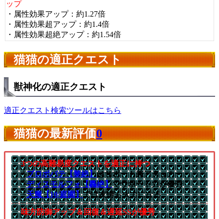
ップ
・属性効果アップ：約1.27倍
・属性効果超アップ：約1.4倍
・属性効果超絶アップ：約1.54倍
猫猫の適正クエスト
獣神化の適正クエスト
適正クエスト検索ツールはこちら
猫猫の最新評価
0
3つの高難易度クエストを適正に持つ
└
プロポバテ【黎絶】
はサポート兼アタッカー
└
ディスモルフォ【轟絶】
でサポート力が優秀
└
天魔【10/庭園】
では友情も火力になる
味方防御アップ＆回復＆遅延SSが優秀