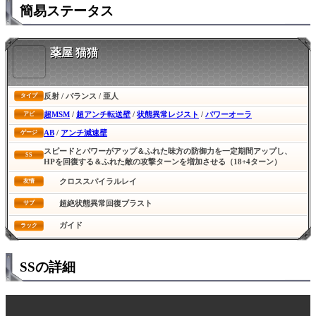
簡易ステータス
薬屋 猫猫
反射 / バランス / 亜人
タイプ
超MSM
/
超アンチ転送壁
/
状態異常レジスト
/
パワーオーラ
アビ
AB
/
アンチ減速壁
ゲージ
スピードとパワーがアップ＆ふれた味方の防御力を一定期間アップし、
SS
HPを回復する＆ふれた敵の攻撃ターンを増加させる（18+4ターン）
クロススパイラルレイ
友情
超絶状態異常回復ブラスト
サブ
ガイド
ラック
SSの詳細