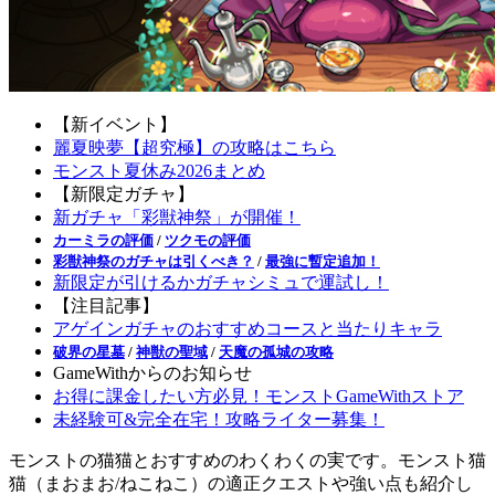
【新イベント】
麗夏映夢【超究極】の攻略はこちら
モンスト夏休み2026まとめ
【新限定ガチャ】
新ガチャ「彩獣神祭」が開催！
カーミラの評価
/
ツクモの評価
彩獣神祭のガチャは引くべき？
/
最強に暫定追加！
新限定が引けるかガチャシミュで運試し！
【注目記事】
アゲインガチャのおすすめコースと当たりキャラ
破界の星墓
/
神獣の聖域
/
天魔の孤城の攻略
GameWithからのお知らせ
お得に課金したい方必見！モンストGameWithストア
未経験可&完全在宅！攻略ライター募集！
モンストの猫猫とおすすめのわくわくの実です。モンスト猫
猫（まおまお/ねこねこ）の適正クエストや強い点も紹介し