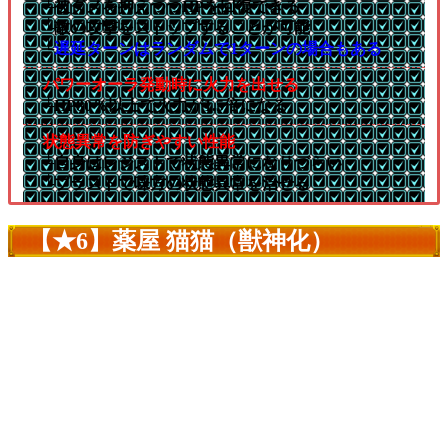
└被ダメを抑えつつHPを回復できる
└敵の攻撃をストップすることが可能
└
遅延ターンはランダムで1ターンの場合もある
パワーオーラ発動時に火力を出せる
└HP80％以上で火力が1.5倍になる
状態異常を防ぎやすい性能
└自身はレジストで状態異常になりづらい
└ブラストで味方の状態異常を治せる
【★6】薬屋 猫猫（獣神化）