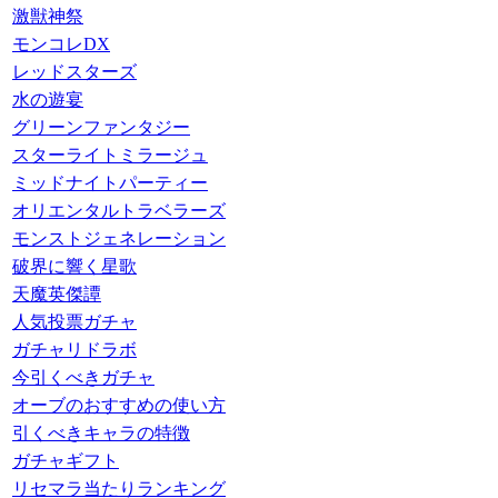
激獣神祭
モンコレDX
レッドスターズ
水の遊宴
グリーンファンタジー
スターライトミラージュ
ミッドナイトパーティー
オリエンタルトラベラーズ
モンストジェネレーション
破界に響く星歌
天魔英傑譚
人気投票ガチャ
ガチャリドラボ
今引くべきガチャ
オーブのおすすめの使い方
引くべきキャラの特徴
ガチャギフト
リセマラ当たりランキング