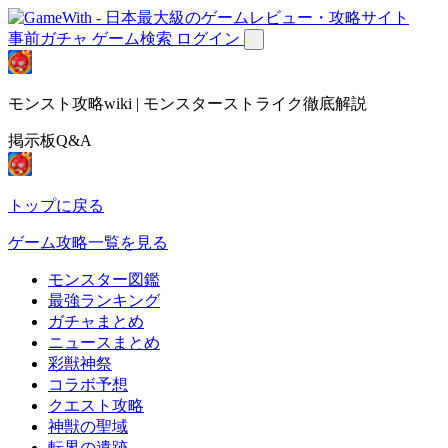
事前ガチャ
ゲーム検索
ログイン
モンスト攻略wiki | モンスターストライク徹底解説
掲示板Q&A
トップに戻る
ゲーム攻略一覧を見る
モンスター図鑑
最強ランキング
ガチャまとめ
ニュースまとめ
彩獣神祭
コラボ予想
クエスト攻略
神獣の聖域
転界の遺跡