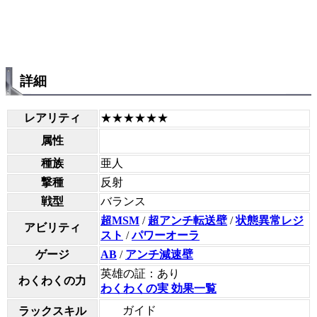
詳細
レアリティ
★★★★★★
属性
種族
亜人
撃種
反射
戦型
バランス
超MSM
/
超アンチ転送壁
/
状態異常レジ
アビリティ
スト
/
パワーオーラ
ゲージ
AB
/
アンチ減速壁
英雄の証：あり
わくわくの力
わくわくの実 効果一覧
ガイド
ラックスキル