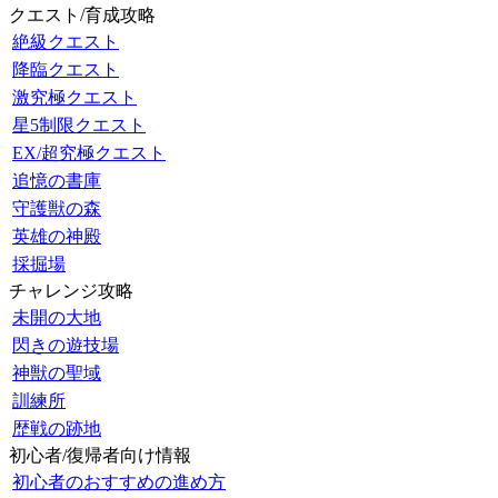
クエスト/育成攻略
絶級クエスト
降臨クエスト
激究極クエスト
星5制限クエスト
EX/超究極クエスト
追憶の書庫
守護獣の森
英雄の神殿
採掘場
チャレンジ攻略
未開の大地
閃きの遊技場
神獣の聖域
訓練所
歴戦の跡地
初心者/復帰者向け情報
初心者のおすすめの進め方