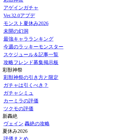
アゲインガチャ
Ver.32.0アプデ
モンスト夏休み2026
未開の幻洞
最強キャラランキング
今週のラッキーモンスター
スケジュール＆記事一覧
攻略フレンド募集掲示板
彩獣神祭
彩獣神祭の引き方と限定
ガチャは引くべき？
ガチャシミュ
カーミラの評価
ツクモの評価
新轟絶
ヴェイン
轟絶の攻略
夏休み2026
評価まとめ