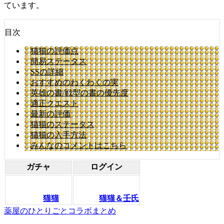
ています。
目次
猫猫の評価点
簡易ステータス
SSの詳細
おすすめのわくわくの実
英雄の書/戦型の書の優先度
適正クエスト
最新の評価
猫猫のステータス
猫猫の入手方法
みんなのコメントはこちら
ガチャ
ログイン
猫猫
猫猫＆壬氏
薬屋のひとりごとコラボまとめ