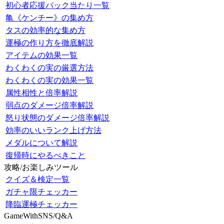
初心者応援パック当たり一覧
亀《ケンチー》の集め方
タスの効率的な集め方
運極の作り方を徹底解説
アイテムの効果一覧
わくわくの実の厳選方法
わくわくの実の効果一覧
属性相性と倍率解説
弱点のダメージ倍率解説
怒り状態のダメージ倍率解説
効率のいいランク上げ方法
メダルについて解説
復帰時にやるべきこと
攻略/お楽しみツール
クイズ＆検定一覧
ガチャ限チェッカー
降臨運極チェッカー
GameWithSNS/Q&A