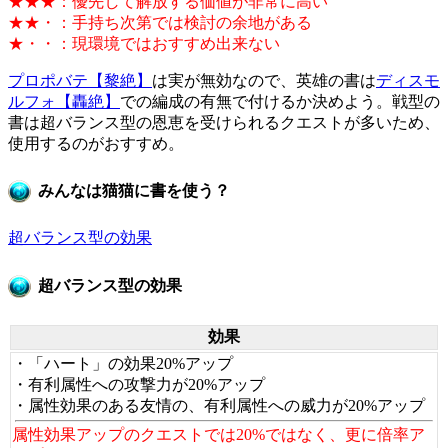
★★★：優先して解放する価値が非常に高い
★★・：手持ち次第では検討の余地がある
★・・：現環境ではおすすめ出来ない
プロポバテ【黎絶】
は実が無効なので、英雄の書は
ディスモ
ルフォ【轟絶】
での編成の有無で付けるか決めよう。戦型の
書は超バランス型の恩恵を受けられるクエストが多いため、
使用するのがおすすめ。
みんなは猫猫に書を使う？
超バランス型の効果
超バランス型の効果
効果
・「ハート」の効果20%アップ
・有利属性への攻撃力が20%アップ
・属性効果のある友情の、有利属性への威力が20%アップ
属性効果アップのクエストでは20%ではなく、更に倍率ア