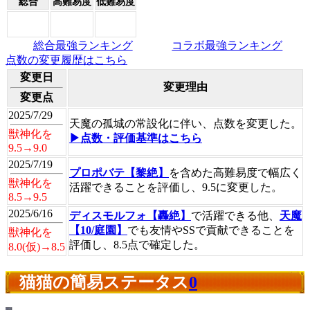
総合
高難易度
低難易度
総合最強ランキング
コラボ最強ランキング
点数の変更履歴はこちら
変更日
変更理由
変更点
2025/7/29
天魔の孤城の常設化に伴い、点数を変更した。
獣神化を
▶点数・評価基準はこちら
9.5→9.0
2025/7/19
プロポバテ【黎絶】
を含めた高難易度で幅広く
獣神化を
活躍できることを評価し、9.5に変更した。
8.5→9.5
2025/6/16
ディスモルフォ【轟絶】
で活躍できる他、
天魔
【10/庭園】
でも友情やSSで貢献できることを
獣神化を
評価し、8.5点で確定した。
8.0(仮)→8.5
猫猫の簡易ステータス
0