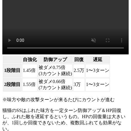
自強化
防御アップ
回復
遅延
被ダメ0.75倍
1段階目
1.45倍
2.5万
1〜3ターン
(3カウント継続)
被ダメ0.66倍
2段階目
1.55倍
3万
1〜3ターン
(7カウント継続)
※味方や敵の攻撃ターンが来るたびにカウントが進む
猫猫のSSはふれた味方を一定ターン防御アップ＆HP回復
し、ふれた敵を遅延するというもの。HPの回復量は大きい
が、1回しか回復できないため、複数回ふれても効果がな
い。