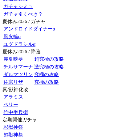
ガチャシミュ
ガチャ引くべき？
夏休み2026 / ガチャ
アンドロイドダイナーα
風火輪α
ユグドラシルα
夏休み2026 / 降臨
麗夏映夢
超究極の攻略
チルサマーナ
激究極の攻略
ダルマツリン
究極の攻略
佐宗リザ
究極の攻略
真/獣神化改
アラミス
ペリー
竹中半兵衛
定期開催ガチャ
彩獣神祭
超獣神祭