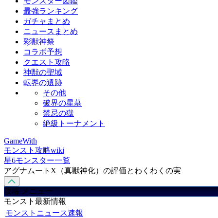
モンスター図鑑
最強ランキング
ガチャまとめ
ニュースまとめ
彩獣神祭
コラボ予想
クエスト攻略
神獣の聖域
転界の遺跡
その他
破界の星墓
禁忌の獄
絶級トーナメント
GameWith
モンスト攻略wiki
星6モンスター一覧
アグナムートX（真獣神化）の評価とわくわくの実
攻略 メニュー
モンスト最新情報
モンストニュース速報