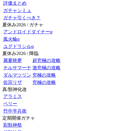
評価まとめ
ガチャシミュ
ガチャ引くべき？
夏休み2026 / ガチャ
アンドロイドダイナーα
風火輪α
ユグドラシルα
夏休み2026 / 降臨
麗夏映夢
超究極の攻略
チルサマーナ
激究極の攻略
ダルマツリン
究極の攻略
佐宗リザ
究極の攻略
真/獣神化改
アラミス
ペリー
竹中半兵衛
定期開催ガチャ
彩獣神祭