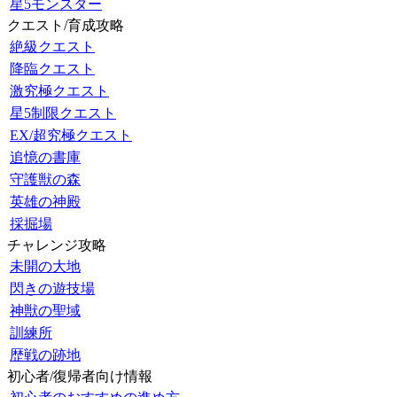
星5モンスター
クエスト/育成攻略
絶級クエスト
降臨クエスト
激究極クエスト
星5制限クエスト
EX/超究極クエスト
追憶の書庫
守護獣の森
英雄の神殿
採掘場
チャレンジ攻略
未開の大地
閃きの遊技場
神獣の聖域
訓練所
歴戦の跡地
初心者/復帰者向け情報