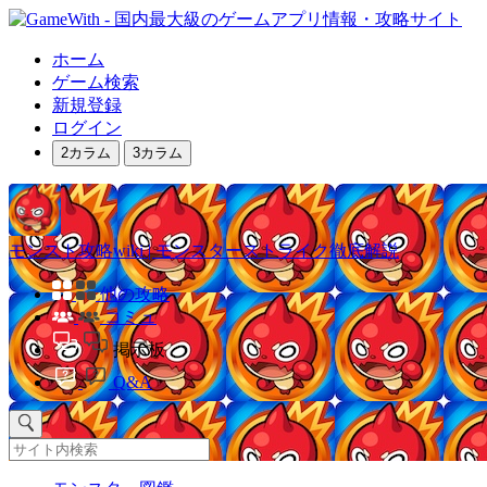
ホーム
ゲーム検索
新規登録
ログイン
2カラム
3カラム
モンスト攻略wiki | モンスターストライク徹底解説
他の攻略
コミュ
掲示板
Q&A