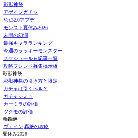
彩獣神祭
アゲインガチャ
Ver.32.0アプデ
モンスト夏休み2026
未開の幻洞
最強キャラランキング
今週のラッキーモンスター
スケジュール＆記事一覧
攻略フレンド募集掲示板
彩獣神祭
彩獣神祭の引き方と限定
ガチャは引くべき？
ガチャシミュ
カーミラの評価
ツクモの評価
新轟絶
ヴェイン
轟絶の攻略
夏休み2026