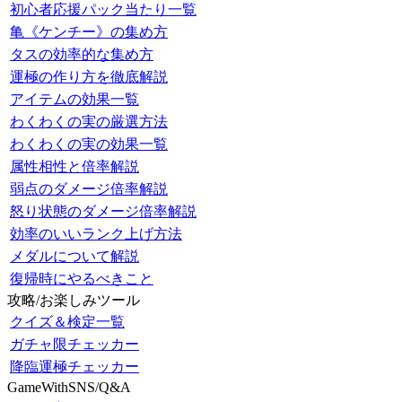
初心者応援パック当たり一覧
亀《ケンチー》の集め方
タスの効率的な集め方
運極の作り方を徹底解説
アイテムの効果一覧
わくわくの実の厳選方法
わくわくの実の効果一覧
属性相性と倍率解説
弱点のダメージ倍率解説
怒り状態のダメージ倍率解説
効率のいいランク上げ方法
メダルについて解説
復帰時にやるべきこと
攻略/お楽しみツール
クイズ＆検定一覧
ガチャ限チェッカー
降臨運極チェッカー
GameWithSNS/Q&A