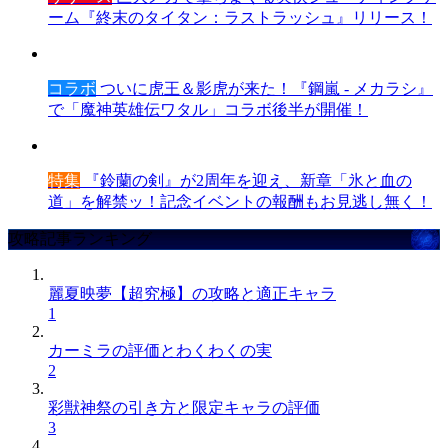
ーム『終末のタイタン：ラストラッシュ』リリース！
コラボ
ついに虎王＆影虎が来た！『鋼嵐 - メカラシ』
で「魔神英雄伝ワタル」コラボ後半が開催！
特集
『鈴蘭の剣』が2周年を迎え、新章「氷と血の
道」を解禁ッ！記念イベントの報酬もお見逃し無く！
攻略記事ランキング
麗夏映夢【超究極】の攻略と適正キャラ
1
カーミラの評価とわくわくの実
2
彩獣神祭の引き方と限定キャラの評価
3