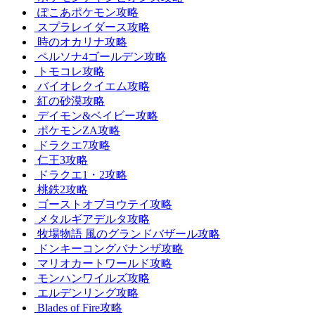
ぽこあポケモン攻略
スプラレイダース攻略
時のオカリナ攻略
ペルソナ4ゴールデン攻略
トモコレ攻略
バイオレクイエム攻略
紅の砂漠攻略
デイモン&ベイビー攻略
ポケモンZA攻略
ドラクエ7攻略
仁王3攻略
ドラクエ1・2攻略
桃鉄2攻略
ゴーストオブヨウテイ攻略
メタルギアデルタ攻略
牧場物語 風のグランドバザール攻略
ドンキーコングバナンザ攻略
マリオカートワールド攻略
モンハンワイルズ攻略
エルデンリング攻略
Blades of Fire攻略