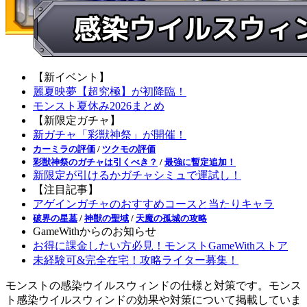
【新イベント】
麗夏映夢【超究極】が初降臨！
モンスト夏休み2026まとめ
【新限定ガチャ】
新ガチャ「彩獣神祭」が開催！
カーミラの評価
/
ツクモの評価
彩獣神祭のガチャは引くべき？
/
最強に暫定追加！
新限定が引けるかガチャシミュで運試し！
【注目記事】
アゲインガチャのおすすめコースと当たりキャラ
破界の星墓
/
神獣の聖域
/
天魔の孤城の攻略
GameWithからのお知らせ
お得に課金したい方必見！モンストGameWithストア
未経験可&完全在宅！攻略ライター募集！
モンストの感染ウイルスウィンドの仕様と対策です。モンス
ト感染ウイルスウィンドの効果や対策について掲載していま