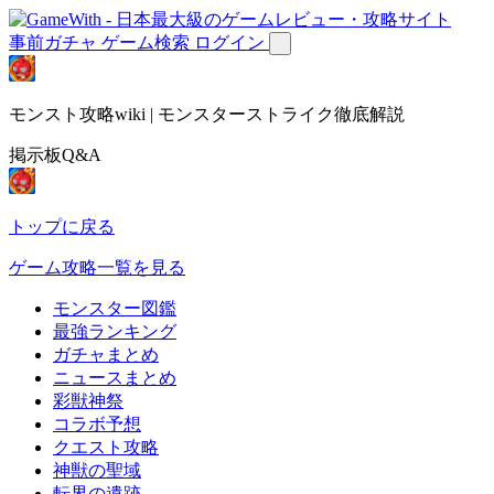
事前ガチャ
ゲーム検索
ログイン
モンスト攻略wiki | モンスターストライク徹底解説
掲示板Q&A
トップに戻る
ゲーム攻略一覧を見る
モンスター図鑑
最強ランキング
ガチャまとめ
ニュースまとめ
彩獣神祭
コラボ予想
クエスト攻略
神獣の聖域
転界の遺跡