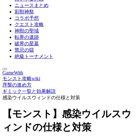
ニュースまとめ
彩獣神祭
コラボ予想
クエスト攻略
神獣の聖域
転界の遺跡
破界の星墓
禁忌の獄
絶級トーナメント
GameWith
モンスト攻略wiki
序盤の進め方
ギミック一覧と効果解説
感染ウイルスウィンドの仕様と対策
【モンスト】感染ウイルスウ
ィンドの仕様と対策