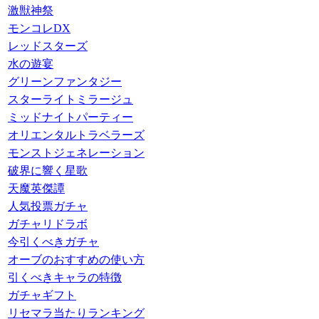
激獣神祭
モンコレDX
レッドスターズ
水の遊宴
グリーンファンタジー
スターライトミラージュ
ミッドナイトパーティー
オリエンタルトラベラーズ
モンストジェネレーション
破界に響く星歌
天魔英傑譚
人気投票ガチャ
ガチャリドラボ
今引くべきガチャ
オーブのおすすめの使い方
引くべきキャラの特徴
ガチャギフト
リセマラ当たりランキング