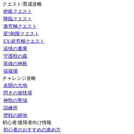
クエスト/育成攻略
絶級クエスト
降臨クエスト
激究極クエスト
星5制限クエスト
EX/超究極クエスト
追憶の書庫
守護獣の森
英雄の神殿
採掘場
チャレンジ攻略
未開の大地
閃きの遊技場
神獣の聖域
訓練所
歴戦の跡地
初心者/復帰者向け情報
初心者のおすすめの進め方