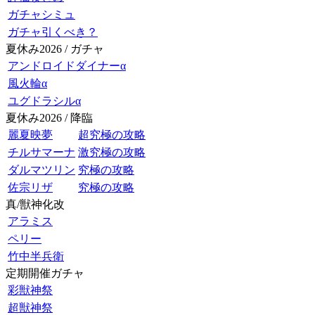
ガチャシミュ
ガチャ引くべき？
夏休み2026 / ガチャ
アンドロイドダイナーα
風火輪α
ユグドラシルα
夏休み2026 / 降臨
麗夏映夢
超究極の攻略
チルサマーナ
激究極の攻略
ダルマツリン
究極の攻略
佐宗リザ
究極の攻略
真/獣神化改
アラミス
ペリー
竹中半兵衛
定期開催ガチャ
彩獣神祭
超獣神祭