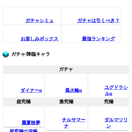
ガチャシミュ
ガチャは引くべき？
お楽しみボックス
最強ランキング
ガチャ/降臨キャラ
ガチャ
ユグドラシ
ダイナーα
風火輪α
ルα
超究極
激究極
究極
チルサマー
ダルマツリ
麗夏映夢
ナ
ン
超究極の攻略