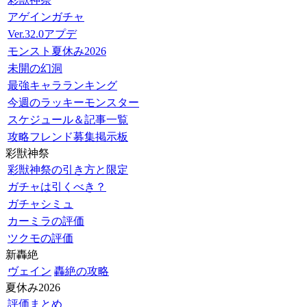
アゲインガチャ
Ver.32.0アプデ
モンスト夏休み2026
未開の幻洞
最強キャラランキング
今週のラッキーモンスター
スケジュール＆記事一覧
攻略フレンド募集掲示板
彩獣神祭
彩獣神祭の引き方と限定
ガチャは引くべき？
ガチャシミュ
カーミラの評価
ツクモの評価
新轟絶
ヴェイン
轟絶の攻略
夏休み2026
評価まとめ