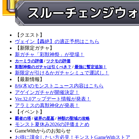
【クエスト】
ヴェイン【轟絶】の適正予想はこちら
【新限定ガチャ】
新ガチャ「彩獣神祭」が登場！
カーミラの評価
/
ツクモの評価
彩獣神祭のガチャは引くべき？
/
最強に暫定追加！
新限定が引けるかガチャシミュで運試し！
【最新情報】
8/6(木)のモンストニュース内容はこちら
アゲインガチャが開催決定！
Ver.32.0アップデート情報が発表！
アラミスの真獣神化が発表！
【イベント】
覇者の塔
/
破界の星墓
/
神獣の聖域の攻略
モンスト夏休み2026の評価まとめ
GameWithからのお知らせ
お得に課金したい方必見！モンストGameWithストア