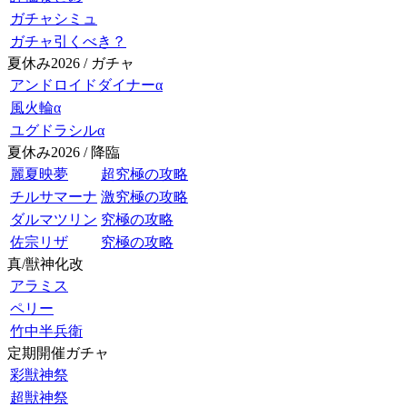
ガチャシミュ
ガチャ引くべき？
夏休み2026 / ガチャ
アンドロイドダイナーα
風火輪α
ユグドラシルα
夏休み2026 / 降臨
麗夏映夢
超究極の攻略
チルサマーナ
激究極の攻略
ダルマツリン
究極の攻略
佐宗リザ
究極の攻略
真/獣神化改
アラミス
ペリー
竹中半兵衛
定期開催ガチャ
彩獣神祭
超獣神祭