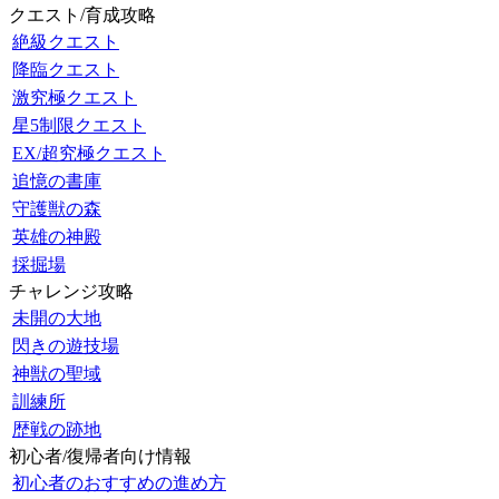
クエスト/育成攻略
絶級クエスト
降臨クエスト
激究極クエスト
星5制限クエスト
EX/超究極クエスト
追憶の書庫
守護獣の森
英雄の神殿
採掘場
チャレンジ攻略
未開の大地
閃きの遊技場
神獣の聖域
訓練所
歴戦の跡地
初心者/復帰者向け情報
初心者のおすすめの進め方