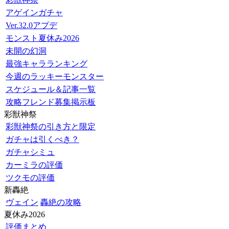
アゲインガチャ
Ver.32.0アプデ
モンスト夏休み2026
未開の幻洞
最強キャラランキング
今週のラッキーモンスター
スケジュール＆記事一覧
攻略フレンド募集掲示板
彩獣神祭
彩獣神祭の引き方と限定
ガチャは引くべき？
ガチャシミュ
カーミラの評価
ツクモの評価
新轟絶
ヴェイン
轟絶の攻略
夏休み2026
評価まとめ