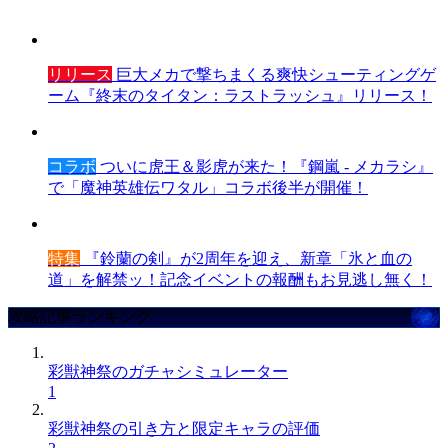
リリース
巨大メカで撃ちまくる爽快シューティングゲ
ーム『終末のタイタン：ラストラッシュ』リリース！
コラボ
ついに虎王＆影虎が来た！『鋼嵐 - メカラシ』
で「魔神英雄伝ワタル」コラボ後半が開催！
特集
『鈴蘭の剣』が2周年を迎え、新章「氷と血の
道」を解禁ッ！記念イベントの報酬もお見逃し無く！
攻略記事ランキング
彩獣神祭のガチャシミュレーター
1
彩獣神祭の引き方と限定キャラの評価