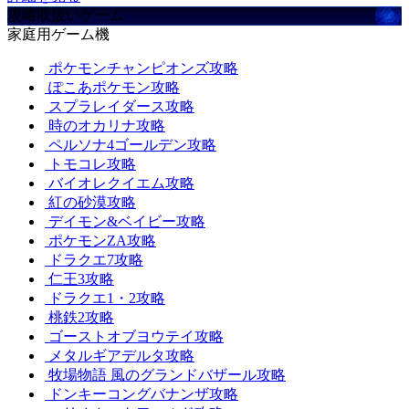
攻略取扱いゲーム
家庭用ゲーム機
ポケモンチャンピオンズ攻略
ぽこあポケモン攻略
スプラレイダース攻略
時のオカリナ攻略
ペルソナ4ゴールデン攻略
トモコレ攻略
バイオレクイエム攻略
紅の砂漠攻略
デイモン&ベイビー攻略
ポケモンZA攻略
ドラクエ7攻略
仁王3攻略
ドラクエ1・2攻略
桃鉄2攻略
ゴーストオブヨウテイ攻略
メタルギアデルタ攻略
牧場物語 風のグランドバザール攻略
ドンキーコングバナンザ攻略