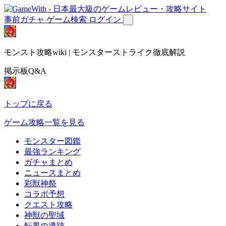
事前ガチャ
ゲーム検索
ログイン
モンスト攻略wiki | モンスターストライク徹底解説
掲示板Q&A
トップに戻る
ゲーム攻略一覧を見る
モンスター図鑑
最強ランキング
ガチャまとめ
ニュースまとめ
彩獣神祭
コラボ予想
クエスト攻略
神獣の聖域
転界の遺跡