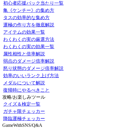
初心者応援パック当たり一覧
亀《ケンチー》の集め方
タスの効率的な集め方
運極の作り方を徹底解説
アイテムの効果一覧
わくわくの実の厳選方法
わくわくの実の効果一覧
属性相性と倍率解説
弱点のダメージ倍率解説
怒り状態のダメージ倍率解説
効率のいいランク上げ方法
メダルについて解説
復帰時にやるべきこと
攻略/お楽しみツール
クイズ＆検定一覧
ガチャ限チェッカー
降臨運極チェッカー
GameWithSNS/Q&A