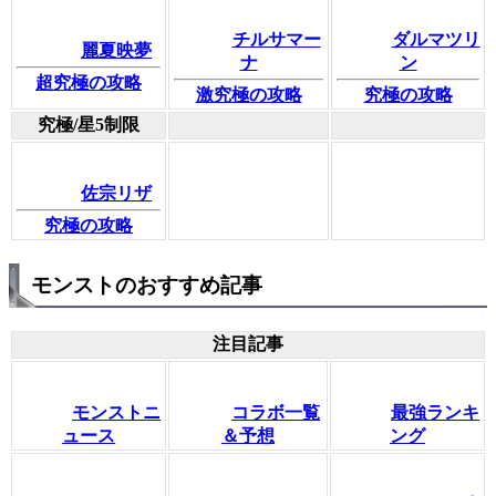
チルサマー
ダルマツリ
麗夏映夢
ナ
ン
超究極の攻略
激究極の攻略
究極の攻略
究極/星5制限
佐宗リザ
究極の攻略
モンストのおすすめ記事
注目記事
モンストニ
コラボ一覧
最強ランキ
ュース
＆予想
ング