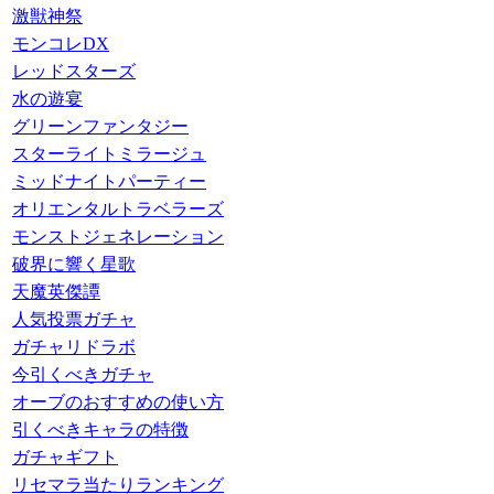
激獣神祭
モンコレDX
レッドスターズ
水の遊宴
グリーンファンタジー
スターライトミラージュ
ミッドナイトパーティー
オリエンタルトラベラーズ
モンストジェネレーション
破界に響く星歌
天魔英傑譚
人気投票ガチャ
ガチャリドラボ
今引くべきガチャ
オーブのおすすめの使い方
引くべきキャラの特徴
ガチャギフト
リセマラ当たりランキング