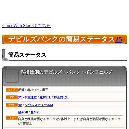
GameWith Storeはこちら
デビルズパンクの簡易ステータス
25
簡易ステータス
報復圧倒のデビルズ・パンク・インフェルノ
反射 / 超パワー / 魔王
タイプ
アンチ減速壁
/
魔封じL
/
神王封じL
アビ
AB
/
ソウルスティールM
ゲージ
超AGB
/
超MSL
コネクト
自身と種族が異なるキャラが2体以上、または自身と戦型が異なるキャラ
が2体以上