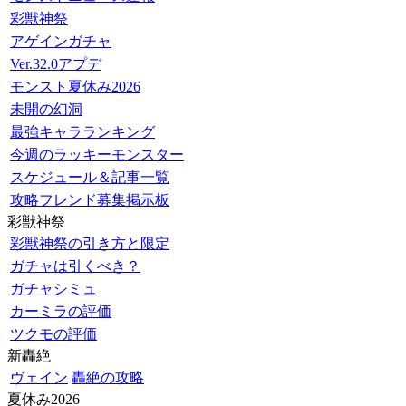
彩獣神祭
アゲインガチャ
Ver.32.0アプデ
モンスト夏休み2026
未開の幻洞
最強キャラランキング
今週のラッキーモンスター
スケジュール＆記事一覧
攻略フレンド募集掲示板
彩獣神祭
彩獣神祭の引き方と限定
ガチャは引くべき？
ガチャシミュ
カーミラの評価
ツクモの評価
新轟絶
ヴェイン
轟絶の攻略
夏休み2026