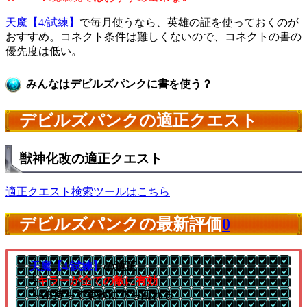
天魔【4/試練】
で毎月使うなら、英雄の証を使っておくのが
おすすめ。コネクト条件は難しくないので、コネクトの書の
優先度は低い。
みんなはデビルズパンクに書を使う？
デビルズパンクの適正クエスト
獣神化改の適正クエスト
適正クエスト検索ツールはこちら
デビルズパンクの最新評価
0
天魔【4/試練】
の適正
└
キラーが全ての敵に有効
└AB持ちで柔軟に立ち回れる