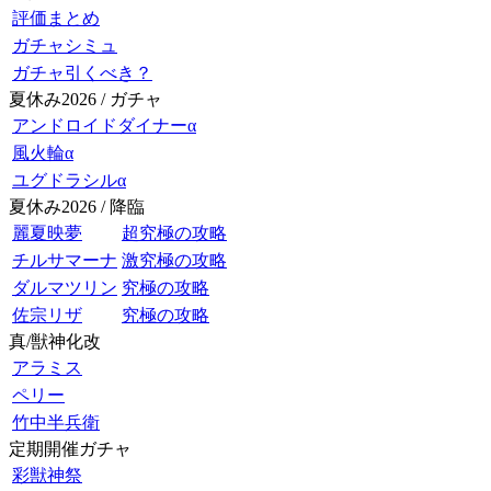
評価まとめ
ガチャシミュ
ガチャ引くべき？
夏休み2026 / ガチャ
アンドロイドダイナーα
風火輪α
ユグドラシルα
夏休み2026 / 降臨
麗夏映夢
超究極の攻略
チルサマーナ
激究極の攻略
ダルマツリン
究極の攻略
佐宗リザ
究極の攻略
真/獣神化改
アラミス
ペリー
竹中半兵衛
定期開催ガチャ
彩獣神祭