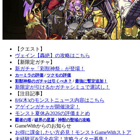
【クエスト】
ヴェイン【轟絶】の攻略はこちら
【新限定ガチャ】
新ガチャ「彩獣神祭」が登場！
カーミラの評価
/
ツクモの評価
彩獣神祭のガチャは引くべき？
/
最強に暫定追加！
新限定が引けるかガチャシミュで運試し！
【注目記事】
8/6(木)のモンストニュース内容はこちら
アゲインガチャが開催決定！
モンスト夏休み2026の評価まとめ
覇者の塔
/
破界の星墓
/
神獣の聖域の攻略
GameWithからのお知らせ
お得に課金したい方必見！モンストGameWithストア
未経験可&完全在宅！攻略ライター募集！