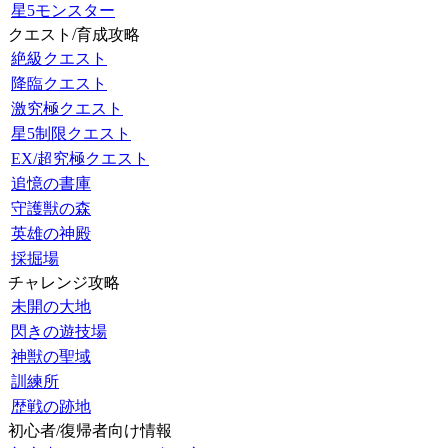
星5モンスター
クエスト/育成攻略
絶級クエスト
降臨クエスト
激究極クエスト
星5制限クエスト
EX/超究極クエスト
追憶の書庫
守護獣の森
英雄の神殿
採掘場
チャレンジ攻略
未開の大地
閃きの遊技場
神獣の聖域
訓練所
歴戦の跡地
初心者/復帰者向け情報