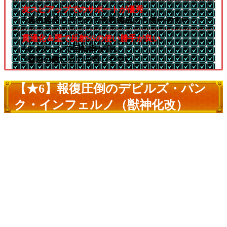
友スピアップでのサポートが優秀
└爆絶爆発も持つので複数編成でも使いやすい
貫通化＆壁で反射SSの使い勝手が良い
└8+8ターンで回転率が高い
└壁際の敵に火力を出しやすい
【★6】報復圧倒のデビルズ・パン
ク・インフェルノ（獣神化改）