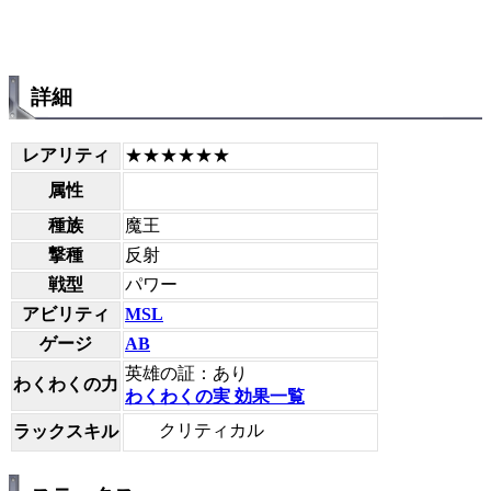
詳細
レアリティ
★★★★★★
属性
種族
魔王
撃種
反射
戦型
パワー
アビリティ
MSL
ゲージ
AB
英雄の証：あり
わくわくの力
わくわくの実 効果一覧
クリティカル
ラックスキル