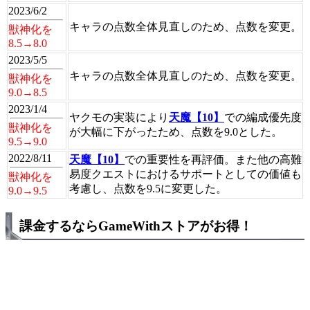
2023/6/2
キャラの点数全体見直しのため、点数を変更。
獣神化を
8.5→8.0
2023/5/5
キャラの点数全体見直しのため、点数を変更。
獣神化を
9.0→8.5
2023/1/4
ヤクモの実装により
天魔【10】
での編成優先度
獣神化を
が大幅に下がったため、点数を9.0とした。
9.5→9.0
2022/8/11
天魔【10】
での重要性を再評価。また他の高難
易度クエストにおけるサポートとしての価値も
獣神化を
考慮し、点数を9.5に変更した。
9.0→9.5
課金するならGameWithストアがお得！