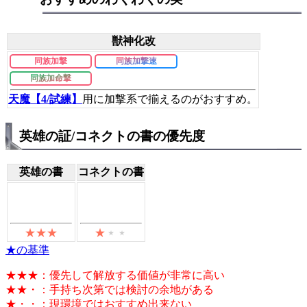
獣神化改
同族加撃
同族加撃速
同族加命撃
天魔【4/試練】
用に加撃系で揃えるのがおすすめ。
英雄の証/コネクトの書の優先度
英雄の書
コネクトの書
★の基準
★★★：優先して解放する価値が非常に高い
★★・：手持ち次第では検討の余地がある
★・・：現環境ではおすすめ出来ない