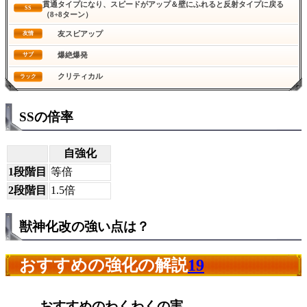
貫通タイプになり、スピードがアップ＆壁にふれると反射タイプに戻る
SS
（8+8ターン）
友スピアップ
友情
爆絶爆発
サブ
クリティカル
ラック
SSの倍率
自強化
1段階目
等倍
2段階目
1.5倍
獣神化改の強い点は？
おすすめの強化の解説
19
おすすめのわくわくの実