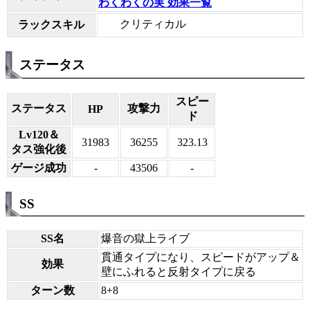
わくわくの実 効果一覧
クリティカル
ラックスキル
ステータス
スピー
ステータス
攻撃力
HP
ド
Lv120＆
31983
36255
323.13
タス強化後
ゲージ成功
-
43506
-
SS
SS名
爆音の獄上ライブ
貫通タイプになり、スピードがアップ＆
効果
壁にふれると反射タイプに戻る
ターン数
8+8