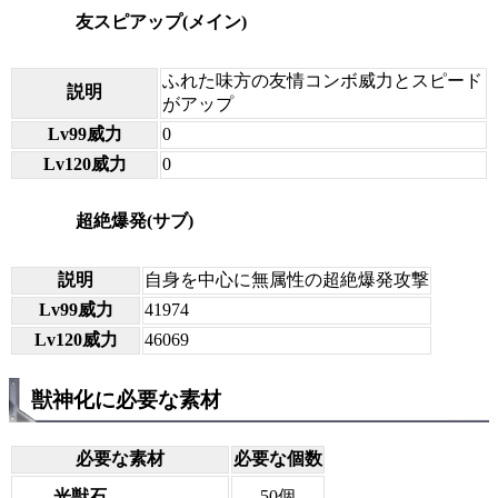
友スピアップ(メイン)
ふれた味方の友情コンボ威力とスピード
説明
がアップ
Lv99威力
0
Lv120威力
0
超絶爆発(サブ)
説明
自身を中心に無属性の超絶爆発攻撃
Lv99威力
41974
Lv120威力
46069
獣神化に必要な素材
必要な素材
必要な個数
光獣石
50個