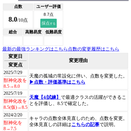
点数
ユーザー評価
8.0
/10点
総合
高難易度
低難易度
最新の最強ランキングはこちら
点数の変更履歴はこちら
変更日
変更理由
変更点
2025/7/29
天魔の孤城の常設化に伴い、点数を変更した。
獣神化改を
▶点数・評価基準はこちら
8.5→8.0
2025/7/19
天魔【4/試練】
で最適クラスの活躍ができるこ
獣神化改を
とを評価し、8.5で確定した。
8.5(仮)→8.5
2024/2/20
キャラの点数全体見直しのため、点数を変更。
獣神化を
全体見直しの詳細は
こちらの記事
で説明。
8→7.5