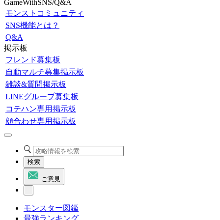
GameWithSNS/Q&A
モンストコミュニティ
SNS機能とは？
Q&A
掲示板
フレンド募集板
自動マルチ募集掲示板
雑談&質問掲示板
LINEグループ募集板
コテハン専用掲示板
顔合わせ専用掲示板
検索
ご意見
モンスター図鑑
最強ランキング