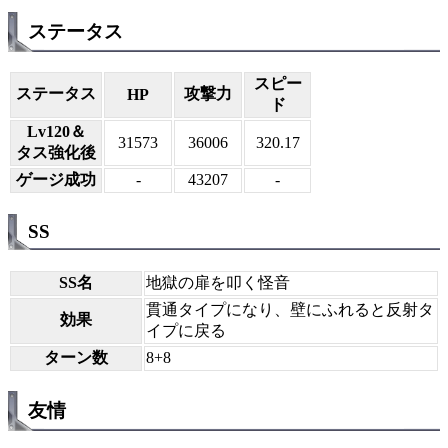
ステータス
スピー
ステータス
攻撃力
HP
ド
Lv120＆
31573
36006
320.17
タス強化後
ゲージ成功
-
43207
-
SS
SS名
地獄の扉を叩く怪音
貫通タイプになり、壁にふれると反射タ
効果
イプに戻る
ターン数
8+8
友情