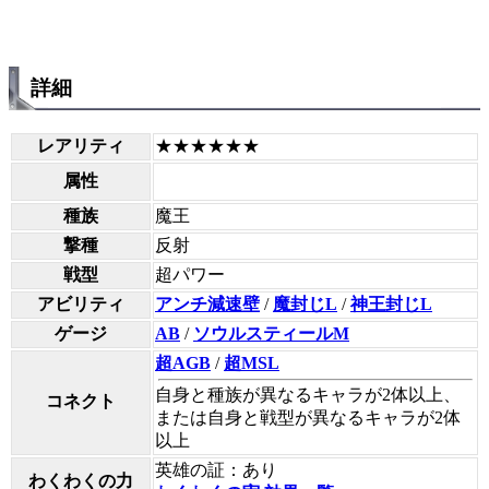
詳細
レアリティ
★★★★★★
属性
種族
魔王
撃種
反射
戦型
超パワー
アビリティ
アンチ減速壁
/
魔封じL
/
神王封じL
ゲージ
AB
/
ソウルスティールM
超AGB
/
超MSL
自身と種族が異なるキャラが2体以上、
コネクト
または自身と戦型が異なるキャラが2体
以上
英雄の証：あり
わくわくの力