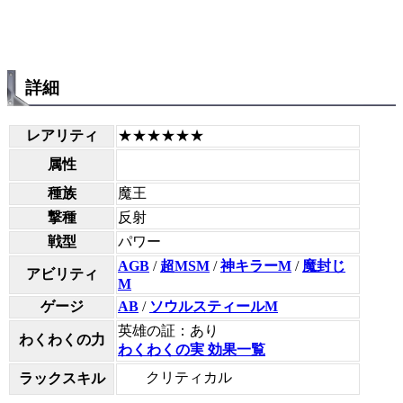
詳細
レアリティ
★★★★★★
属性
種族
魔王
撃種
反射
戦型
パワー
AGB
/
超MSM
/
神キラーM
/
魔封じ
アビリティ
M
ゲージ
AB
/
ソウルスティールM
英雄の証：あり
わくわくの力
わくわくの実 効果一覧
クリティカル
ラックスキル