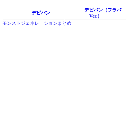
デビパン（フラパ
デビパン
Ver.）
モンストジェネレーションまとめ