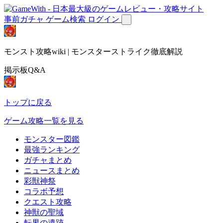
事前ガチャ
ゲーム検索
ログイン
モンスト攻略wiki | モンスターストライク徹底解説
掲示板Q&A
トップに戻る
ゲーム攻略一覧を見る
モンスター図鑑
最強ランキング
ガチャまとめ
ニュースまとめ
彩獣神祭
コラボ予想
クエスト攻略
神獣の聖域
転界の遺跡