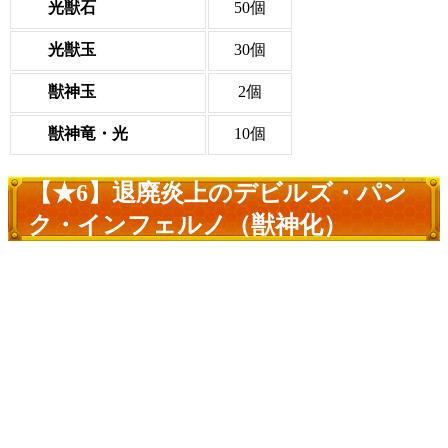
光獣石
50個
光獣玉
30個
獣神玉
2個
獣神竜・光
10個
【★6】退廃炎上のデビルズ・パン
ク・インフェルノ（獣神化）