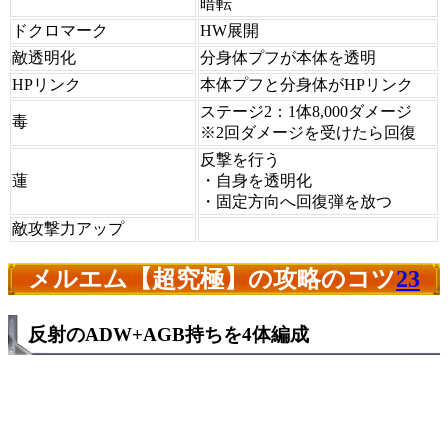
暗転
ドクロマーク
HW展開
敵透明化
分身体プフが本体を透明
HPリンク
本体プフと分身体がHPリンク
ステージ2：1体8,000ダメージ
毒
※2回ダメージを受けたら回復
反撃を行う
蓮
・自身を透明化
・固定方向へ回復弾を放つ
敵攻撃力アップ
メルエム【超究極】の攻略のコツ
23
反射のADW+AGB持ちを4体編成