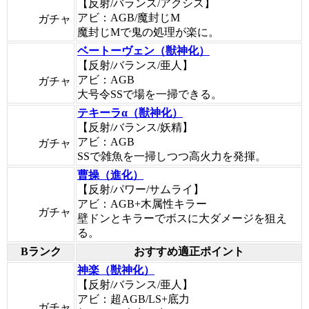
【反射/バランス/アクシス】
アビ：AGB/魔封じM
ガチャ
魔封じMで鬼の処理が楽に。
ベートーヴェン（獣神化）
【反射/バランス/亜人】
アビ：AGB
ガチャ
大号令SSで場を一掃できる。
テキーラα（獣神化）
【反射/バランス/妖精】
アビ：AGB
ガチャ
SSで雑魚を一掃しつつ高火力を発揮。
曹操（進化）
【反射/パワー/サムライ】
アビ：AGB+木属性キラー
ガチャ
壁ドンとキラーでボスに大ダメージを狙え
る。
Bランク
おすすめ適正ポイント
神楽（獣神化）
【反射/バランス/亜人】
アビ：超AGB/LS+底力
ガチャ