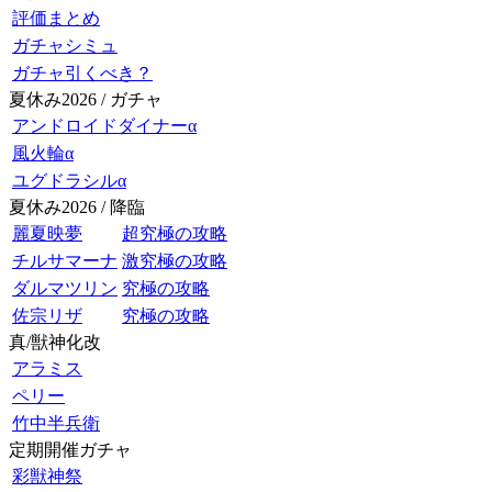
評価まとめ
ガチャシミュ
ガチャ引くべき？
夏休み2026 / ガチャ
アンドロイドダイナーα
風火輪α
ユグドラシルα
夏休み2026 / 降臨
麗夏映夢
超究極の攻略
チルサマーナ
激究極の攻略
ダルマツリン
究極の攻略
佐宗リザ
究極の攻略
真/獣神化改
アラミス
ペリー
竹中半兵衛
定期開催ガチャ
彩獣神祭