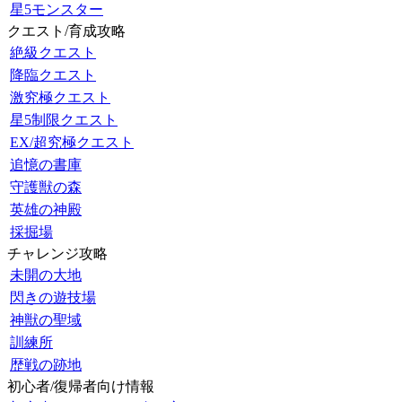
星5モンスター
クエスト/育成攻略
絶級クエスト
降臨クエスト
激究極クエスト
星5制限クエスト
EX/超究極クエスト
追憶の書庫
守護獣の森
英雄の神殿
採掘場
チャレンジ攻略
未開の大地
閃きの遊技場
神獣の聖域
訓練所
歴戦の跡地
初心者/復帰者向け情報