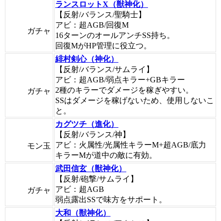
ランスロットX（獣神化）
【反射/バランス/聖騎士】
アビ：超AGB/回復M
ガチャ
16ターンのオールアンチSS持ち。
回復MがHP管理に役立つ。
緋村剣心（神化）
【反射/バランス/サムライ】
アビ：超AGB/弱点キラー+GBキラー
2種のキラーでダメージを稼ぎやすい。
ガチャ
SSはダメージを稼げないため、使用しないこ
と。
カグツチ（進化）
【反射/バランス/神】
アビ：火属性/光属性キラーM+超AGB/底力
モン玉
キラーMが道中の敵に有効。
武田信玄（獣神化）
【反射/砲撃/サムライ】
アビ：超AGB
ガチャ
弱点露出SSで味方をサポート。
大和（獣神化）