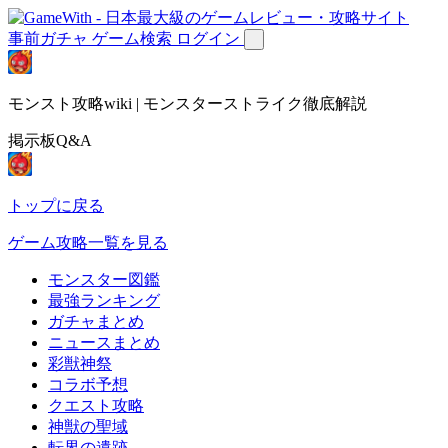
事前ガチャ
ゲーム検索
ログイン
モンスト攻略wiki | モンスターストライク徹底解説
掲示板Q&A
トップに戻る
ゲーム攻略一覧を見る
モンスター図鑑
最強ランキング
ガチャまとめ
ニュースまとめ
彩獣神祭
コラボ予想
クエスト攻略
神獣の聖域
転界の遺跡