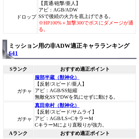
【貫通/砲撃/亜人】
アビ：AGB/ADW
SSで後続の火力を底上げできる。
ドロップ
※HP100%＋加撃300でボスにダメージが通
る。
ミッション用の非ADW適正キャラランキング
641
Sランク
おすすめ適正ポイント
服部半蔵（獣神化）
【反射/スピード/亜人】
アビ：AGB/SS短縮
ガチャ
無敵化SSでDWを気にせずに動ける。
真田幸村（獣神化）
【反射/スピード/サムライ】
アビ：AGB/LS+CキラーM
ガチャ
CキラーMにより直殴りが強力。
Aランク
おすすめ適正ポイント