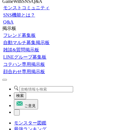
GameWithSNS/Q&A
モンストコミュニティ
SNS機能とは？
Q&A
掲示板
フレンド募集板
自動マルチ募集掲示板
雑談&質問掲示板
LINEグループ募集板
コテハン専用掲示板
顔合わせ専用掲示板
検索
ご意見
モンスター図鑑
最強ランキング