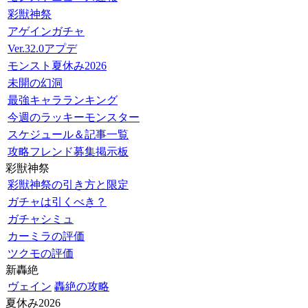
彩獣神祭
アゲインガチャ
Ver.32.0アプデ
モンスト夏休み2026
未開の幻洞
最強キャラランキング
今週のラッキーモンスター
スケジュール＆記事一覧
攻略フレンド募集掲示板
彩獣神祭
彩獣神祭の引き方と限定
ガチャは引くべき？
ガチャシミュ
カーミラの評価
ツクモの評価
新轟絶
ヴェイン
轟絶の攻略
夏休み2026