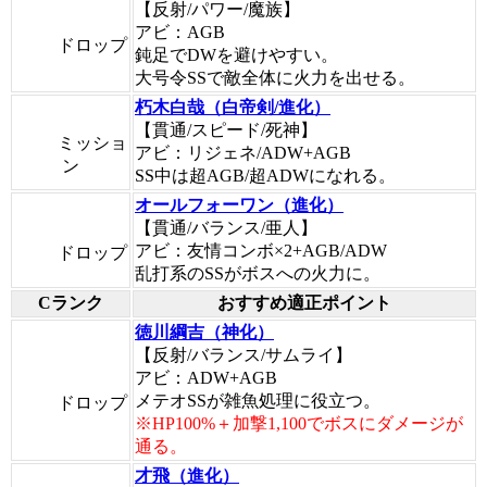
【反射/パワー/魔族】
アビ：AGB
ドロップ
鈍足でDWを避けやすい。
大号令SSで敵全体に火力を出せる。
朽木白哉（白帝剣/進化）
【貫通/スピード/死神】
ミッショ
アビ：リジェネ/ADW+AGB
ン
SS中は超AGB/超ADWになれる。
オールフォーワン（進化）
【貫通/バランス/亜人】
アビ：友情コンボ×2+AGB/ADW
ドロップ
乱打系のSSがボスへの火力に。
Cランク
おすすめ適正ポイント
徳川綱吉（神化）
【反射/バランス/サムライ】
アビ：ADW+AGB
メテオSSが雑魚処理に役立つ。
ドロップ
※HP100%＋加撃1,100でボスにダメージが
通る。
才飛（進化）