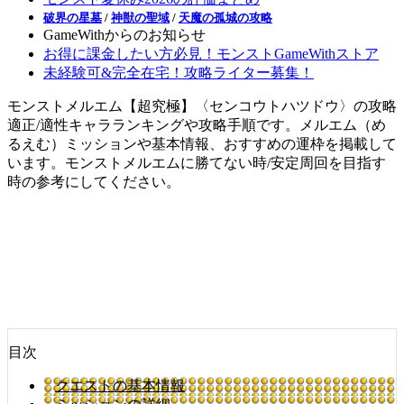
破界の星墓
/
神獣の聖域
/
天魔の孤城の攻略
GameWithからのお知らせ
お得に課金したい方必見！モンストGameWithストア
未経験可&完全在宅！攻略ライター募集！
モンストメルエム【超究極】〈センコウトハツドウ〉の攻略
適正/適性キャラランキングや攻略手順です。メルエム（め
るえむ）ミッションや基本情報、おすすめの運枠を掲載して
います。モンストメルエムに勝てない時/安定周回を目指す
時の参考にしてください。
目次
クエストの基本情報