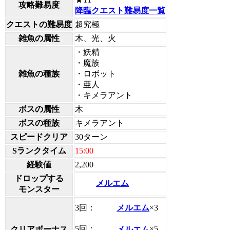
攻略難易度
降臨クエスト難易度一覧
クエストの難易度
超究極
雑魚の属性
木、光、火
・妖精
・魔族
雑魚の種族
・ロボット
・亜人
・キメラアント
ボスの属性
木
ボスの種族
キメラアント
スピードクリア
30ターン
Sランクタイム
15:00
経験値
2,200
ドロップする
メルエム
モンスター
3回：
メルエム
×3
5回：
メルエム
×5
クリアボーナス