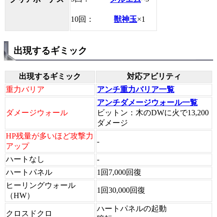
10回：
獣神玉
×1
出現するギミック
出現するギミック
対応アビリティ
重力バリア
アンチ重力バリア一覧
アンチダメージウォール一覧
ダメージウォール
ビットン：木のDWに火で13,200
ダメージ
HP残量が多いほど攻撃力
-
アップ
ハートなし
-
ハートパネル
1回7,000回復
ヒーリングウォール
1回30,000回復
（HW）
ハートパネルの起動
クロスドクロ