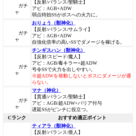
【反射/バランス/聖騎士】
ガチ
アビ：AGB+ADW
ャ
弱点特効SSがボスへの火力に。
おりょう（獣神化）
【反射/バランス/サムライ】
ガチ
アビ：AGB+ADW
ャ
自強化倍率の高いSSでダメージを稼げる。
チンギスハン（獣神化）
【反射/スピード/魔人】
アビ：AGB/毒キラー+超ADW
ガチ
号令SSで火力を出しやすい。
ャ
※超ADWを発動しないとボスにダメージが通
らない。
マナ（神化）
【貫通/バランス/聖騎士】
ガチ
アビ：AGB/超ADW+バリア付与
ャ
遅延SSがピンチに役立つ。
Cランク
おすすめ適正ポイント
ティアラ（獣神化）
【反射/バランス/亜人】