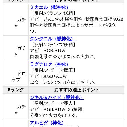
ミカエル（獣神化）
【反射/バランス/妖精】
アビ：超ADW/木属性耐性+状態異常回復/AGB
ガチ
耐性と状態異常回復によるサポートが役立
ャ
つ。
グングニル（獣神化）
【反射/バランス/妖精】
ガチ
アビ：AGB/ADW
ャ
自強化系のSSがボスへの火力に。
ラグナロク（神化）
【反射/スピード/魔王】
ドロ
アビ：AGB+ADW
ップ
12ターンSSで火力を出しやすい。
Bランク
おすすめ適正ポイント
ジキル＆ハイド（獣神化）
【反射/スピード/亜人】
ガチ
アビ：AGB/ADW+SS短縮
ャ
分身SSで火力を出せる。
アルビダ（神化）