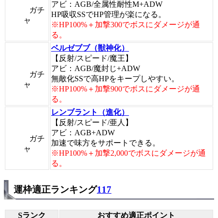
アビ：AGB/全属性耐性M+ADW
ガチ
HP吸収SSでHP管理が楽になる。
ャ
※HP100%＋加撃300でボスにダメージが通
る。
ベルゼブブ（獣神化）
【反射/スピード/魔王】
アビ：AGB/魔封じ+ADW
ガチ
無敵化SSで高HPをキープしやすい。
ャ
※HP100%＋加撃900でボスにダメージが通
る。
レンブラント（進化）
【反射/スピード/亜人】
アビ：AGB+ADW
ガチ
加速で味方をサポートできる。
ャ
※HP100%＋加撃2,000でボスにダメージが通
る。
運枠適正ランキング
117
Sランク
おすすめ適正ポイント