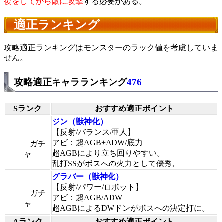
復をしてから敵に攻撃
する必要がある。
適正ランキング
攻略適正ランキングはモンスターのラック値を考慮していま
せん。
攻略適正キャラランキング
476
Sランク
おすすめ適正ポイント
ジン（獣神化）
【反射/バランス/亜人】
アビ：超AGB+ADW/底力
ガチ
超AGBにより立ち回りやすい。
ャ
乱打SSがボスへの火力として優秀。
グラバー（獣神化）
【反射/パワー/ロボット】
ガチ
アビ：超AGB/ADW
ャ
超AGBによるDWドンがボスへの決定打に。
Aランク
おすすめ適正ポイント