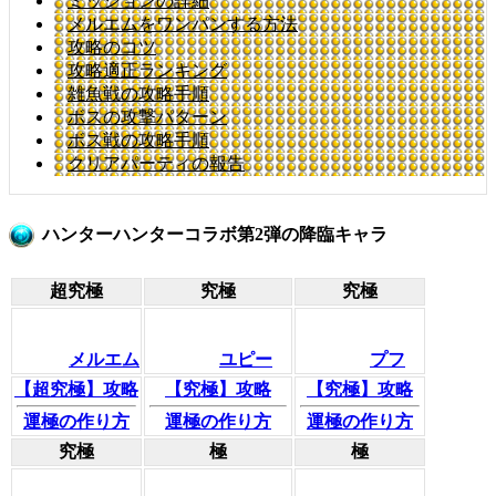
ミッションの詳細
メルエムをワンパンする方法
攻略のコツ
攻略適正ランキング
雑魚戦の攻略手順
ボスの攻撃パターン
ボス戦の攻略手順
クリアパーティの報告
ハンターハンターコラボ第2弾の降臨キャラ
超究極
究極
究極
メルエム
ユピー
プフ
【超究極】攻略
【究極】攻略
【究極】攻略
運極の作り方
運極の作り方
運極の作り方
究極
極
極