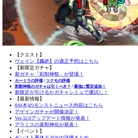
【クエスト】
ヴェイン【轟絶】の適正予想はこちら
【新限定ガチャ】
新ガチャ「彩獣神祭」が登場！
カーミラの評価
/
ツクモの評価
彩獣神祭のガチャは引くべき？
/
最強に暫定追加！
新限定が引けるかガチャシミュで運試し！
【最新情報】
8/6(木)のモンストニュース内容はこちら
アゲインガチャが開催決定！
Ver.32.0アップデート情報が発表！
アラミスの真獣神化が発表！
【イベント】
モンスト夏休み2026の評価まとめ