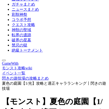
ガチャまとめ
ニュースまとめ
彩獣神祭
コラボ予想
クエスト攻略
神獣の聖域
転界の遺跡
破界の星墓
禁忌の獄
絶級トーナメント
GameWith
モンスト攻略wiki
イベント一覧
閃きの遊技場の攻略まとめ
夏色の庭園【1/光】攻略と適正キャラランキング丨閃きの遊
技場
【モンスト】夏色の庭園【1/