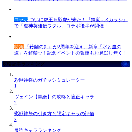
コラボ
ついに虎王＆影虎が来た！『鋼嵐 - メカラシ』
で「魔神英雄伝ワタル」コラボ後半が開催！
特集
『鈴蘭の剣』が2周年を迎え、新章「氷と血の
道」を解禁ッ！記念イベントの報酬もお見逃し無く！
攻略記事ランキング
彩獣神祭のガチャシミュレーター
1
ヴェイン【轟絶】の攻略と適正キャラ
2
彩獣神祭の引き方と限定キャラの評価
3
最強キャラランキング