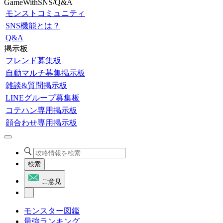
GameWithSNS/Q&A
モンストコミュニティ
SNS機能とは？
Q&A
掲示板
フレンド募集板
自動マルチ募集掲示板
雑談&質問掲示板
LINEグループ募集板
コテハン専用掲示板
顔合わせ専用掲示板
検索
ご意見
モンスター図鑑
最強ランキング