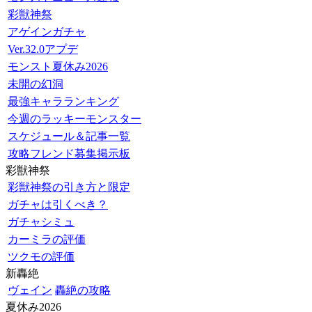
彩獣神祭
アゲインガチャ
Ver.32.0アプデ
モンスト夏休み2026
未開の幻洞
最強キャラランキング
今週のラッキーモンスター
スケジュール＆記事一覧
攻略フレンド募集掲示板
彩獣神祭
彩獣神祭の引き方と限定
ガチャは引くべき？
ガチャシミュ
カーミラの評価
ツクモの評価
新轟絶
ヴェイン
轟絶の攻略
夏休み2026