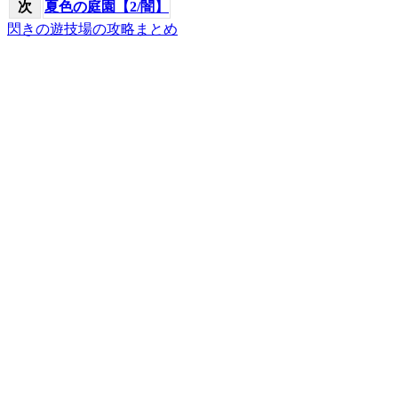
次
夏色の庭園【2/闇】
閃きの遊技場の攻略まとめ