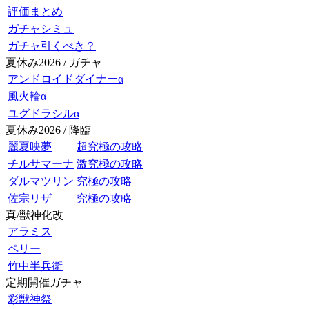
評価まとめ
ガチャシミュ
ガチャ引くべき？
夏休み2026 / ガチャ
アンドロイドダイナーα
風火輪α
ユグドラシルα
夏休み2026 / 降臨
麗夏映夢
超究極の攻略
チルサマーナ
激究極の攻略
ダルマツリン
究極の攻略
佐宗リザ
究極の攻略
真/獣神化改
アラミス
ペリー
竹中半兵衛
定期開催ガチャ
彩獣神祭