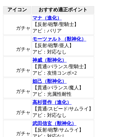
アイコン
おすすめ適正ポイント
マナ（進化）
【反射/砲撃/聖騎士】
ガチャ
アビ：バリア
モーツァルト（獣神化）
【反射/砲撃/亜人】
ガチャ
アビ：対応なし
神威（獣神化）
【貫通/バランス/聖騎士】
ガチャ
アビ：友情コンボ×2
妲己（獣神化）
【貫通/バランス/魔人】
ガチャ
アビ：光属性耐性
高杉晋作（進化）
【貫通/スピード/サムライ】
ガチャ
アビ：対応なし
武田信玄（獣神化）
【反射/砲撃/サムライ】
ガチャ
アビ：対応なし