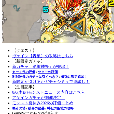
【クエスト】
ヴェイン【轟絶】の攻略はこちら
【新限定ガチャ】
新ガチャ「彩獣神祭」が登場！
カーミラの評価
/
ツクモの評価
彩獣神祭のガチャは引くべき？
/
最強に暫定追加！
新限定が引けるかガチャシミュで運試し！
【注目記事】
8/6(木)のモンストニュース内容はこちら
アゲインガチャが開催決定！
モンスト夏休み2026の評価まとめ
覇者の塔
/
破界の星墓
/
神獣の聖域の攻略
GameWithからのお知らせ