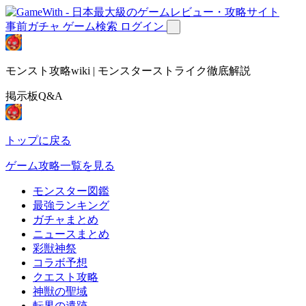
事前ガチャ
ゲーム検索
ログイン
モンスト攻略wiki | モンスターストライク徹底解説
掲示板Q&A
トップに戻る
ゲーム攻略一覧を見る
モンスター図鑑
最強ランキング
ガチャまとめ
ニュースまとめ
彩獣神祭
コラボ予想
クエスト攻略
神獣の聖域
転界の遺跡