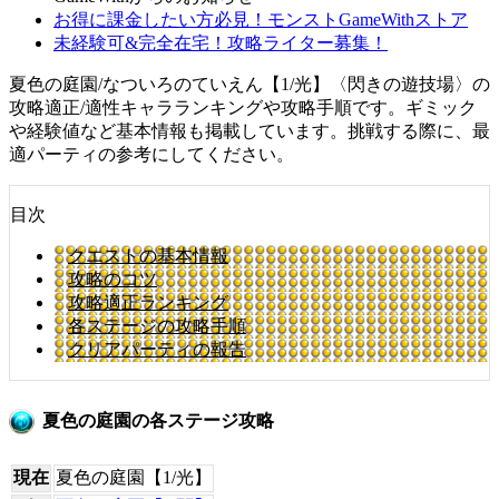
お得に課金したい方必見！モンストGameWithストア
未経験可&完全在宅！攻略ライター募集！
夏色の庭園/なついろのていえん【1/光】〈閃きの遊技場〉の
攻略適正/適性キャラランキングや攻略手順です。ギミック
や経験値など基本情報も掲載しています。挑戦する際に、最
適パーティの参考にしてください。
目次
クエストの基本情報
攻略のコツ
攻略適正ランキング
各ステージの攻略手順
クリアパーティの報告
夏色の庭園の各ステージ攻略
現在
夏色の庭園【1/光】