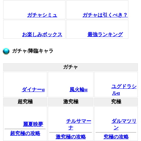
ガチャシミュ
ガチャは引くべき？
お楽しみボックス
最強ランキング
ガチャ/降臨キャラ
ガチャ
ユグドラシ
ダイナーα
風火輪α
ルα
超究極
激究極
究極
チルサマー
ダルマツリ
麗夏映夢
ナ
ン
超究極の攻略
激究極の攻略
究極の攻略