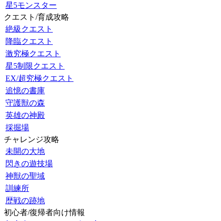
星5モンスター
クエスト/育成攻略
絶級クエスト
降臨クエスト
激究極クエスト
星5制限クエスト
EX/超究極クエスト
追憶の書庫
守護獣の森
英雄の神殿
採掘場
チャレンジ攻略
未開の大地
閃きの遊技場
神獣の聖域
訓練所
歴戦の跡地
初心者/復帰者向け情報