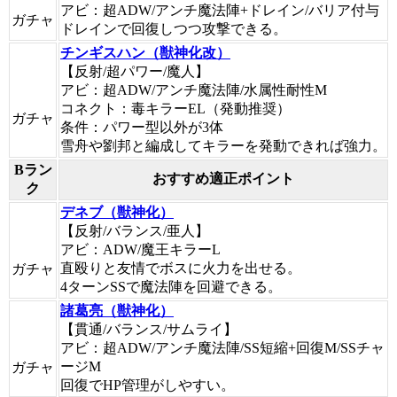
アビ：超ADW/アンチ魔法陣+ドレイン/バリア付与
ガチャ
ドレインで回復しつつ攻撃できる。
チンギスハン（獣神化改）
【反射/超パワー/魔人】
アビ：超ADW/アンチ魔法陣/水属性耐性M
コネクト：毒キラーEL（発動推奨）
ガチャ
条件：パワー型以外が3体
雪舟や劉邦と編成してキラーを発動できれば強力。
Bラン
おすすめ適正ポイント
ク
デネブ（獣神化）
【反射/バランス/亜人】
アビ：ADW/魔王キラーL
直殴りと友情でボスに火力を出せる。
ガチャ
4ターンSSで魔法陣を回避できる。
諸葛亮（獣神化）
【貫通/バランス/サムライ】
アビ：超ADW/アンチ魔法陣/SS短縮+回復M/SSチャ
ージM
ガチャ
回復でHP管理がしやすい。