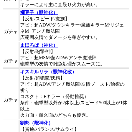
キラーにより主に直殴り火力が高い。
禰豆子（獣神化）
【反射/スピード/魔族】
アビ：超ADW/ダウンキラー/魔族キラーM/リジェ
ネM+アンチ魔法陣
ガチャ
広範囲友情でダメージを稼ぎやすい。
まほろば（神化）
【反射/砲撃/神】
アビ：超MSM/超ADW/アンチ魔法陣
ガチャ
砲撃型の友情で雑魚処理がスムーズに。
キスキルリラ（獣神化改）
【反射/超砲撃/妖精】
アビ：超ADW/アンチ魔法陣/友情ブースト/治癒の
祈り
コネクト：Fキラー（発動推奨）
ガチャ
条件：砲撃型以外が2体以上/スピード500以上が1体
以上
火力面・耐久面のどちらも優秀。
劉邦（獣神化）
【貫通/バランス/サムライ】