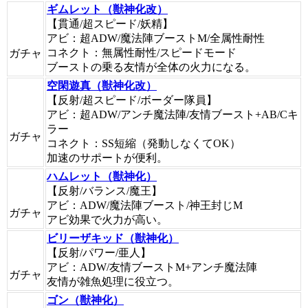
ギムレット（獣神化改）
【貫通/超スピード/妖精】
アビ：超ADW/魔法陣ブーストM/全属性耐性
コネクト：無属性耐性/スピードモード
ガチャ
ブーストの乗る友情が全体の火力になる。
空閑遊真（獣神化改）
【反射/超スピード/ボーダー隊員】
アビ：超ADW/アンチ魔法陣/友情ブースト+AB/Cキ
ラー
ガチャ
コネクト：SS短縮（発動しなくてOK）
加速のサポートが便利。
ハムレット（獣神化）
【反射/バランス/魔王】
アビ：ADW/魔法陣ブースト/神王封じM
ガチャ
アビ効果で火力が高い。
ビリーザキッド（獣神化）
【反射/パワー/亜人】
アビ：ADW/友情ブーストM+アンチ魔法陣
ガチャ
友情が雑魚処理に役立つ。
ゴン（獣神化）