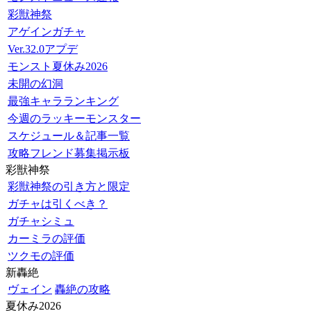
彩獣神祭
アゲインガチャ
Ver.32.0アプデ
モンスト夏休み2026
未開の幻洞
最強キャラランキング
今週のラッキーモンスター
スケジュール＆記事一覧
攻略フレンド募集掲示板
彩獣神祭
彩獣神祭の引き方と限定
ガチャは引くべき？
ガチャシミュ
カーミラの評価
ツクモの評価
新轟絶
ヴェイン
轟絶の攻略
夏休み2026