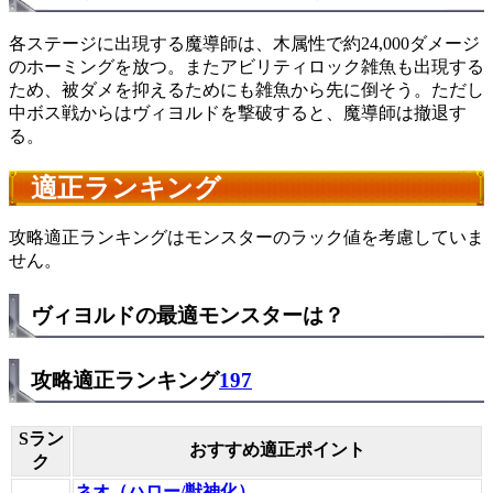
各ステージに出現する魔導師は、木属性で約24,000ダメージ
のホーミングを放つ。またアビリティロック雑魚も出現する
ため、被ダメを抑えるためにも雑魚から先に倒そう。ただし
中ボス戦からはヴィヨルドを撃破すると、魔導師は撤退す
る。
適正ランキング
攻略適正ランキングはモンスターのラック値を考慮していま
せん。
ヴィヨルドの最適モンスターは？
攻略適正ランキング
197
Sラン
おすすめ適正ポイント
ク
ネオ（ハロー/獣神化）