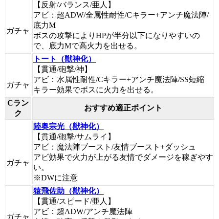
【反射/バランス/亜人】
アビ：超ADW/全属性耐性/Cキラー+アンチ魔法陣/
底力M
ガチャ
ボスの攻撃によりHPが半分以下になりやすいの
で、底力Mで高火力を出せる。
トート（獣神化）
【貫通/砲撃/神】
アビ：水属性耐性/Cキラー+アンチ魔法陣/SS短縮
ガチャ
キラー効果でボスに火力を出せる。
Cラン
おすすめ適正ポイント
ク
陸奥宗光（獣神化）
【貫通/砲撃/サムライ】
アビ：魔法陣ブースト/友情ブースト+ダッシュ
アビ効果で火力が上がる友情でダメージを稼ぎやす
ガチャ
い。
※DWに注意
猿飛佐助（獣神化）
【貫通/スピード/亜人】
アビ：超ADW/アンチ魔法陣
ガチャ