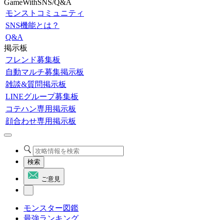
GameWithSNS/Q&A
モンストコミュニティ
SNS機能とは？
Q&A
掲示板
フレンド募集板
自動マルチ募集掲示板
雑談&質問掲示板
LINEグループ募集板
コテハン専用掲示板
顔合わせ専用掲示板
検索
ご意見
モンスター図鑑
最強ランキング