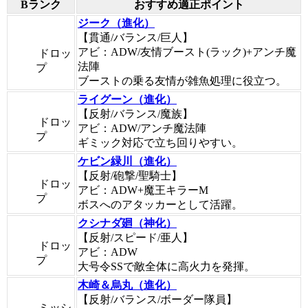
Bランク
おすすめ適正ポイント
ジーク（進化）
【貫通/バランス/巨人】
アビ：ADW/友情ブースト(ラック)+アンチ魔
ドロッ
法陣
プ
ブーストの乗る友情が雑魚処理に役立つ。
ライグーン（進化）
【反射/バランス/魔族】
ドロッ
アビ：ADW/アンチ魔法陣
プ
ギミック対応で立ち回りやすい。
ケビン緑川（進化）
【反射/砲撃/聖騎士】
ドロッ
アビ：ADW+魔王キラーM
プ
ボスへのアタッカーとして活躍。
クシナダ廻（神化）
【反射/スピード/亜人】
ドロッ
アビ：ADW
プ
大号令SSで敵全体に高火力を発揮。
木崎＆烏丸（進化）
【反射/バランス/ボーダー隊員】
ミッシ