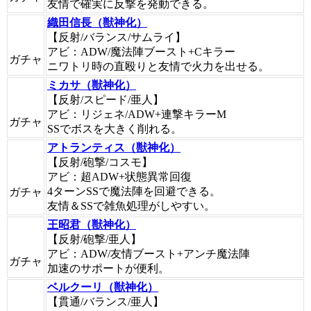
友情で確実に反撃を発動できる。
織田信長（獣神化）
【反射/バランス/サムライ】
アビ：ADW/魔法陣ブースト+Cキラー
ガチャ
ニワトリ時の直殴りと友情で火力を出せる。
ミカサ（獣神化）
【反射/スピード/亜人】
アビ：リジェネ/ADW+連撃キラーM
ガチャ
SSでボスを大きく削れる。
アトランティス（獣神化）
【反射/砲撃/コスモ】
アビ：超ADW+状態異常回復
4ターンSSで魔法陣を回避できる。
ガチャ
友情＆SSで雑魚処理がしやすい。
王昭君（獣神化）
【反射/砲撃/亜人】
アビ：ADW/友情ブースト+アンチ魔法陣
ガチャ
加速のサポートが便利。
ベルクーリ（獣神化）
【貫通/バランス/亜人】