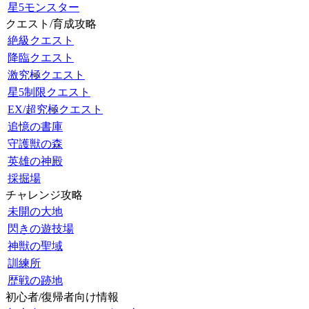
星5モンスター
クエスト/育成攻略
絶級クエスト
降臨クエスト
激究極クエスト
星5制限クエスト
EX/超究極クエスト
追憶の書庫
守護獣の森
英雄の神殿
採掘場
チャレンジ攻略
未開の大地
閃きの遊技場
神獣の聖域
訓練所
歴戦の跡地
初心者/復帰者向け情報