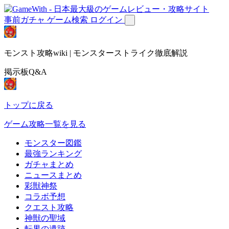
事前ガチャ
ゲーム検索
ログイン
モンスト攻略wiki | モンスターストライク徹底解説
掲示板Q&A
トップに戻る
ゲーム攻略一覧を見る
モンスター図鑑
最強ランキング
ガチャまとめ
ニュースまとめ
彩獣神祭
コラボ予想
クエスト攻略
神獣の聖域
転界の遺跡