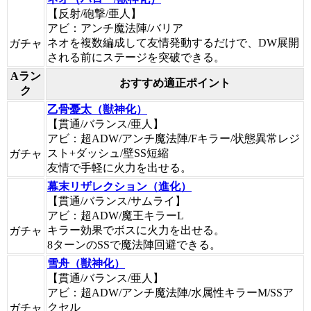
【反射/砲撃/亜人】
アビ：アンチ魔法陣/バリア
ネオを複数編成して友情発動するだけで、DW展開
ガチャ
される前にステージを突破できる。
Aラン
おすすめ適正ポイント
ク
乙骨憂太（獣神化）
【貫通/バランス/亜人】
アビ：超ADW/アンチ魔法陣/Fキラー/状態異常レジ
スト+ダッシュ/壁SS短縮
ガチャ
友情で手軽に火力を出せる。
幕末リザレクション（進化）
【貫通/バランス/サムライ】
アビ：超ADW/魔王キラーL
キラー効果でボスに火力を出せる。
ガチャ
8ターンのSSで魔法陣回避できる。
雪舟（獣神化）
【貫通/バランス/亜人】
アビ：超ADW/アンチ魔法陣/水属性キラーM/SSア
クセル
ガチャ