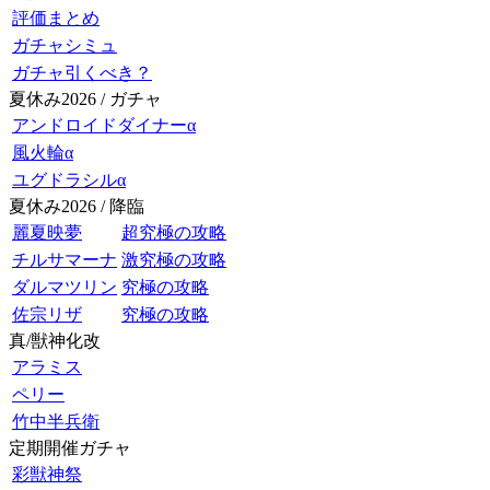
評価まとめ
ガチャシミュ
ガチャ引くべき？
夏休み2026 / ガチャ
アンドロイドダイナーα
風火輪α
ユグドラシルα
夏休み2026 / 降臨
麗夏映夢
超究極の攻略
チルサマーナ
激究極の攻略
ダルマツリン
究極の攻略
佐宗リザ
究極の攻略
真/獣神化改
アラミス
ペリー
竹中半兵衛
定期開催ガチャ
彩獣神祭