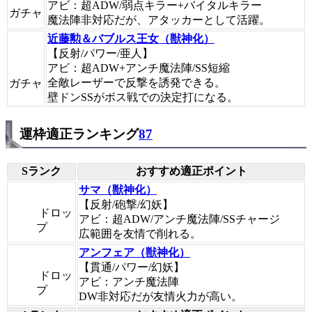
アビ：超ADW/弱点キラー+バイタルキラー
ガチャ
魔法陣非対応だが、アタッカーとして活躍。
近藤勲＆バブルス王女（獣神化）
【反射/パワー/亜人】
アビ：超ADW+アンチ魔法陣/SS短縮
全敵レーザーで反撃を誘発できる。
ガチャ
壁ドンSSがボス戦での決定打になる。
運枠適正ランキング
87
Sランク
おすすめ適正ポイント
サマ（獣神化）
【反射/砲撃/幻妖】
ドロッ
アビ：超ADW/アンチ魔法陣/SSチャージ
プ
広範囲を友情で削れる。
アンフェア（獣神化）
【貫通/パワー/幻妖】
ドロッ
アビ：アンチ魔法陣
プ
DW非対応だが友情火力が高い。