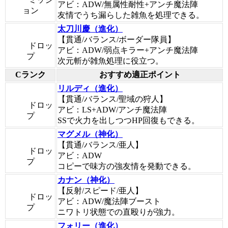
アビ：ADW/無属性耐性+アンチ魔法陣
ョン
友情でうち漏らした雑魚を処理できる。
太刀川慶（進化）
【貫通/バランス/ボーダー隊員】
ドロッ
アビ：ADW/弱点キラー+アンチ魔法陣
プ
次元斬が雑魚処理に役立つ。
Cランク
おすすめ適正ポイント
リルディ（進化）
【貫通/バランス/聖域の狩人】
ドロッ
アビ：LS+ADW/アンチ魔法陣
プ
SSで火力を出しつつHP回復もできる。
マグメル（神化）
【貫通/バランス/亜人】
ドロッ
アビ：ADW
プ
コピーで味方の強友情を発動できる。
カナン（神化）
【反射/スピード/亜人】
ドロッ
アビ：ADW/魔法陣ブースト
プ
ニワトリ状態での直殴りが強力。
フォリー（進化）