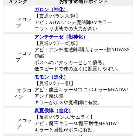
Aランク
おすすめ適正ポイント
ガロン（神化）
【貫通/バランス/獣】
ドロッ
アビ：ADW/アンチ魔法陣+Vキラー
プ
ニワトリ状態での火力が高い。
アンチテーゼ（獣神化）
【貫通/パワー/幻妖】
アビ：アンチ魔法陣/弱点キラー+超ADW/SS
ドロッ
短縮
プ
ボスへのアタッカーとして優秀。
低スピードで珠の近くに配置しやすい。
モモン（進化）
【貫通/パワー/獣】
アビ：魔王キラーM/ユニバキラーM+ADW/
オラコ
アンチ魔法陣
イン
キラーがボスや魔導師に有効。
真夏侯惇（進化）
【反射/バランス/サムライ】
ドロッ
アビ：魔王キラーM/魔王耐性M+ADW
プ
キラーと耐性がボスに有効。