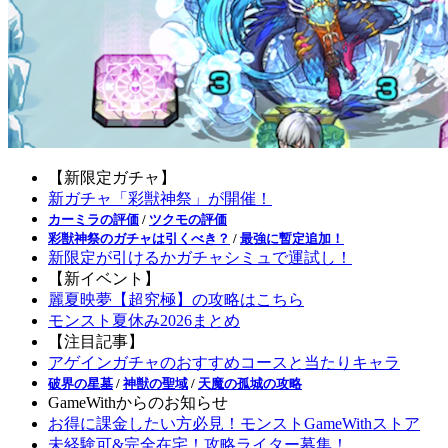
【新限定ガチャ】
新ガチャ「彩獣神祭」が開催！
カーミラの評価
/
ツクモの評価
彩獣神祭のガチャは引くべき？
/
最強に暫定追加！
新限定が引けるかガチャシミュで運試し！
【新イベント】
麗夏映夢【超究極】の攻略はこちら
モンスト夏休み2026まとめ
【注目記事】
アゲインガチャのおすすめコースと当たりキャラ
破界の星墓
/
神獣の聖域
/
天魔の孤城の攻略
GameWithからのお知らせ
お得に課金したい方必見！モンストGameWithストア
未経験可&完全在宅！攻略ライター募集！