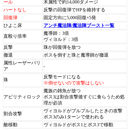
ール
木属性で約14,000ダメージ
ハートなし
反撃の回復弾でHPを維持する
回復弾
固定方向に5,000回復×5発
ひよこ床
アンチ魔法陣/魔法陣ブースト一覧
魔導師：3倍
直殴り倍率
ヴィヨルド：3倍
反撃
珠が回復弾を放つ
撤退
ボスを倒すと珠と魔導師が撤退
属性レーザーバリ
-
ア
反撃モードになる
珠
※倒せないので攻撃はしない
魔族の雑魚が放つ
アビリティロック
ボス3は割合攻撃後すぐに食らうため処
理が必須
ヴィヨルドがプルプルしたときの攻撃
割合攻撃
ボス3のみ1ターンで使われる
敵移動
ヴィヨルドがボス1とボス3で移動