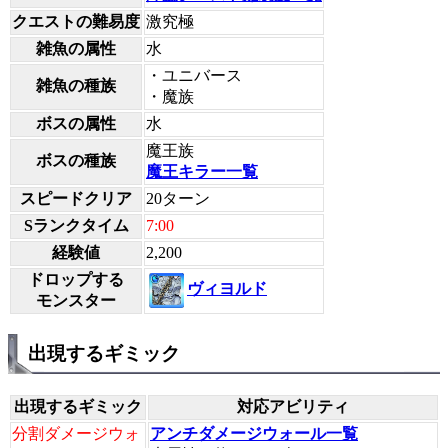
クエストの難易度
激究極
雑魚の属性
水
・ユニバース
雑魚の種族
・魔族
ボスの属性
水
魔王族
ボスの種族
魔王キラー一覧
スピードクリア
20ターン
Sランクタイム
7:00
経験値
2,200
ドロップする
ヴィヨルド
モンスター
出現するギミック
出現するギミック
対応アビリティ
分割ダメージウォ
アンチダメージウォール一覧