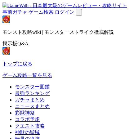
事前ガチャ
ゲーム検索
ログイン
モンスト攻略wiki | モンスターストライク徹底解説
掲示板Q&A
トップに戻る
ゲーム攻略一覧を見る
モンスター図鑑
最強ランキング
ガチャまとめ
ニュースまとめ
彩獣神祭
コラボ予想
クエスト攻略
神獣の聖域
転界の遺跡