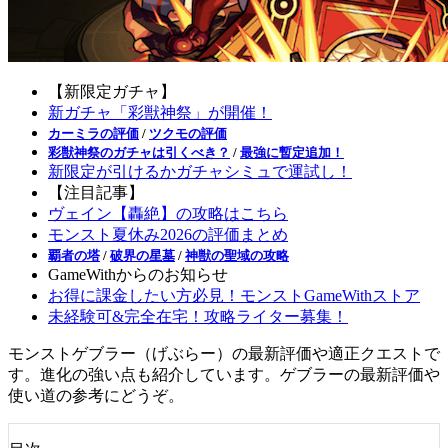
【新限定ガチャ】
新ガチャ「彩獣神祭」が開催！
カーミラの評価
/
ツクモの評価
彩獣神祭のガチャは引くべき？
/
最強に暫定追加！
新限定が引けるかガチャシミュで運試し！
【注目記事】
ヴェイン【轟絶】の攻略はこちら
モンスト夏休み2026の評価まとめ
覇者の塔
/
破界の星墓
/
神獣の聖域の攻略
GameWithからのお知らせ
お得に課金したい方必見！モンストGameWithストア
未経験可&完全在宅！攻略ライター募集！
モンストゲブラー（げぶらー）の最新評価や適正クエストで
す。進化の強い点も紹介しています。ゲブラーの最新評価や
使い道の参考にどうぞ。