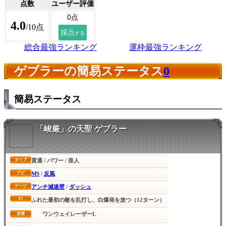
点数
ユーザー評価
4.0
/10点
総合最強ランキング
運枠最強ランキング
ゲブラーの簡易ステータス
0
簡易ステータス
「峻厳」の天聖 ゲブラー
貫通 / パワー / 亜人
タイプ
MS
/
反風
アビ
アンチ減速壁
/
ダッシュ
ゲージ
SS
ふれた最初の敵を乱打し、白爆発を放つ（12ターン）
ワンウェイレーザーL
友情