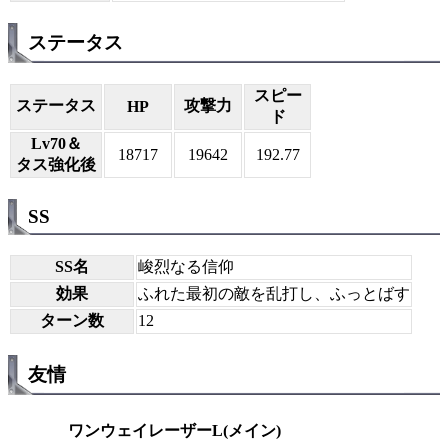
ステータス
スピー
ステータス
攻撃力
HP
ド
Lv70＆
18717
19642
192.77
タス強化後
SS
SS名
峻烈なる信仰
効果
ふれた最初の敵を乱打し、ふっとばす
ターン数
12
友情
ワンウェイレーザーL(メイン)