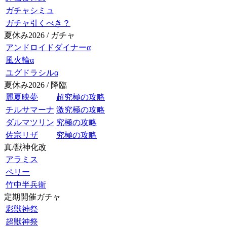
ガチャシミュ
ガチャ引くべき？
夏休み2026 / ガチャ
アンドロイドダイナーα
風火輪α
ユグドラシルα
夏休み2026 / 降臨
麗夏映夢
超究極の攻略
チルサマーナ
激究極の攻略
ダルマツリン
究極の攻略
佐宗リザ
究極の攻略
真/獣神化改
アラミス
ペリー
竹中半兵衛
定期開催ガチャ
彩獣神祭
超獣神祭