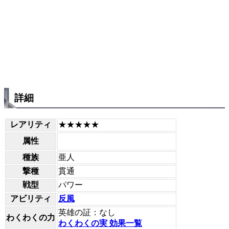
詳細
レアリティ
★★★★★
属性
種族
亜人
撃種
貫通
戦型
パワー
アビリティ
反風
英雄の証：なし
わくわくの力
わくわくの実 効果一覧