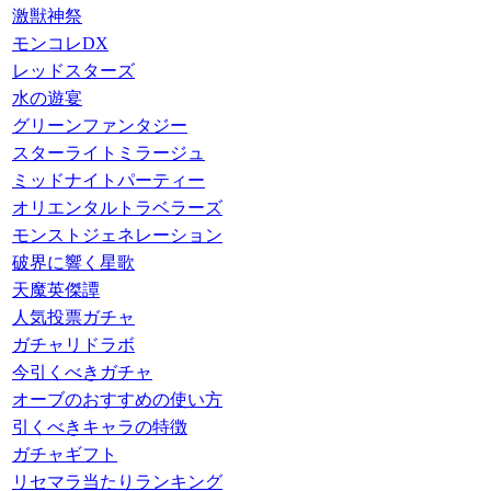
激獣神祭
モンコレDX
レッドスターズ
水の遊宴
グリーンファンタジー
スターライトミラージュ
ミッドナイトパーティー
オリエンタルトラベラーズ
モンストジェネレーション
破界に響く星歌
天魔英傑譚
人気投票ガチャ
ガチャリドラボ
今引くべきガチャ
オーブのおすすめの使い方
引くべきキャラの特徴
ガチャギフト
リセマラ当たりランキング