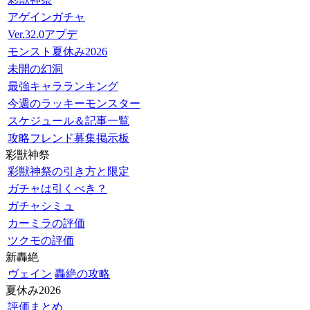
アゲインガチャ
Ver.32.0アプデ
モンスト夏休み2026
未開の幻洞
最強キャラランキング
今週のラッキーモンスター
スケジュール＆記事一覧
攻略フレンド募集掲示板
彩獣神祭
彩獣神祭の引き方と限定
ガチャは引くべき？
ガチャシミュ
カーミラの評価
ツクモの評価
新轟絶
ヴェイン
轟絶の攻略
夏休み2026
評価まとめ