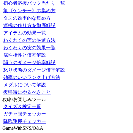
初心者応援パック当たり一覧
亀《ケンチー》の集め方
タスの効率的な集め方
運極の作り方を徹底解説
アイテムの効果一覧
わくわくの実の厳選方法
わくわくの実の効果一覧
属性相性と倍率解説
弱点のダメージ倍率解説
怒り状態のダメージ倍率解説
効率のいいランク上げ方法
メダルについて解説
復帰時にやるべきこと
攻略/お楽しみツール
クイズ＆検定一覧
ガチャ限チェッカー
降臨運極チェッカー
GameWithSNS/Q&A