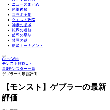
ニュースまとめ
彩獣神祭
コラボ予想
クエスト攻略
神獣の聖域
転界の遺跡
破界の星墓
禁忌の獄
絶級トーナメント
GameWith
モンスト攻略wiki
星6モンスター一覧
ゲブラーの最新評価
【モンスト】ゲブラーの最新
評価