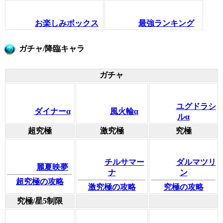
お楽しみボックス
最強ランキング
ガチャ/降臨キャラ
ガチャ
ユグドラシ
ダイナーα
風火輪α
ルα
超究極
激究極
究極
チルサマー
ダルマツリ
麗夏映夢
ナ
ン
超究極の攻略
激究極の攻略
究極の攻略
究極/星5制限