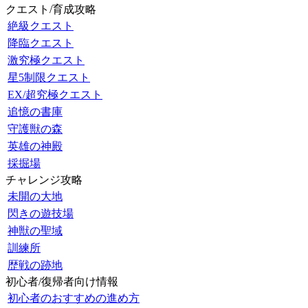
クエスト/育成攻略
絶級クエスト
降臨クエスト
激究極クエスト
星5制限クエスト
EX/超究極クエスト
追憶の書庫
守護獣の森
英雄の神殿
採掘場
チャレンジ攻略
未開の大地
閃きの遊技場
神獣の聖域
訓練所
歴戦の跡地
初心者/復帰者向け情報
初心者のおすすめの進め方