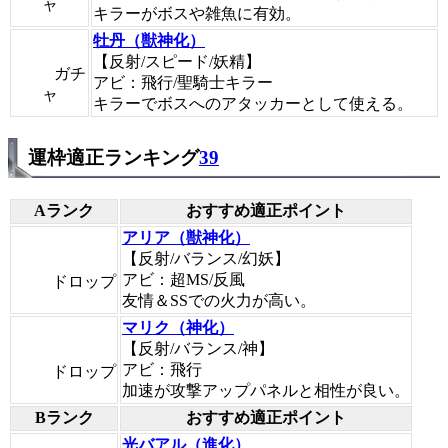
ャ
キラーがボスや雑魚に有効。
牡丹（獣神化）
【反射/スピード/妖精】
ガチ
アビ：飛行/聖騎士キラー
ャ
キラーでボスへのアタッカーとして使える。
運枠適正ランキング
39
Aランク
おすすめ適正ポイント
アリア（獣神化）
【反射/バランス/幻妖】
アビ：超MS/反風
ドロップ
友情＆SSでの火力が高い。
マリク（神化）
【反射/バランス/神】
アビ：飛行
ドロップ
加速が攻撃アップパネルと相性が良い。
Bランク
おすすめ適正ポイント
光バアル（進化）