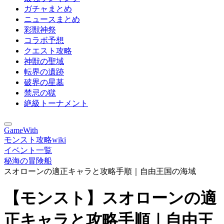
ガチャまとめ
ニュースまとめ
彩獣神祭
コラボ予想
クエスト攻略
神獣の聖域
転界の遺跡
破界の星墓
禁忌の獄
絶級トーナメント
GameWith
モンスト攻略wiki
イベント一覧
秘海の冒険船
スオローンの適正キャラと攻略手順｜自由王国の海域
【モンスト】スオローンの適
正キャラと攻略手順｜自由王