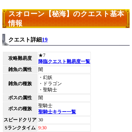
スオローン【秘海】のクエスト基本
情報
クエスト詳細
19
★7
攻略難易度
降臨クエスト難易度一覧
雑魚の属性
闇
・幻妖
雑魚の種族
・ドラゴン
・聖騎士
ボスの属性
闇
聖騎士
ボスの種族
聖騎士キラー一覧
スピードクリア
30
Sランクタイム
9:30