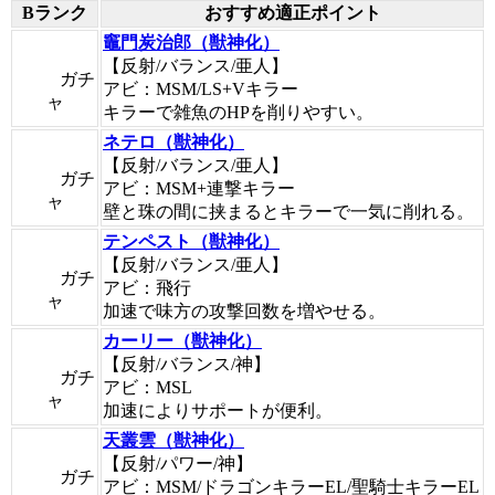
Bランク
おすすめ適正ポイント
竈門炭治郎（獣神化）
【反射/バランス/亜人】
ガチ
アビ：MSM/LS+Vキラー
ャ
キラーで雑魚のHPを削りやすい。
ネテロ（獣神化）
【反射/バランス/亜人】
ガチ
アビ：MSM+連撃キラー
ャ
壁と珠の間に挟まるとキラーで一気に削れる。
テンペスト（獣神化）
【反射/バランス/亜人】
ガチ
アビ：飛行
ャ
加速で味方の攻撃回数を増やせる。
カーリー（獣神化）
【反射/バランス/神】
ガチ
アビ：MSL
ャ
加速によりサポートが便利。
天叢雲（獣神化）
【反射/パワー/神】
ガチ
アビ：MSM/ドラゴンキラーEL/聖騎士キラーEL