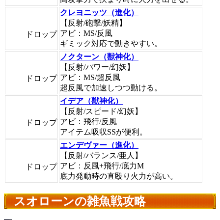
クレヨニッツ（進化）
【反射/砲撃/妖精】
アビ：MS/反風
ドロップ
ギミック対応で動きやすい。
ノクターン（獣神化）
【反射/パワー/幻妖】
アビ：MS/超反風
ドロップ
超反風で加速しつつ動ける。
イデア（獣神化）
【反射/スピード/幻妖】
アビ：飛行/反風
ドロップ
アイテム吸収SSが便利。
エンデヴァー（進化）
【反射/バランス/亜人】
アビ：反風+飛行/底力M
ドロップ
底力発動時の直殴り火力が高い。
スオローンの雑魚戦攻略