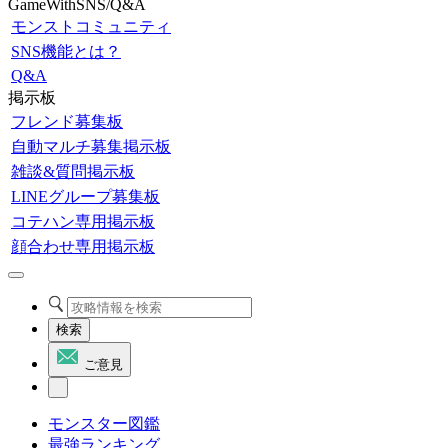
GameWithSNS/Q&A
モンストコミュニティ
SNS機能とは？
Q&A
掲示板
フレンド募集板
自動マルチ募集掲示板
雑談&質問掲示板
LINEグループ募集板
コテハン専用掲示板
顔合わせ専用掲示板
検索
ご意見
モンスター図鑑
最強ランキング