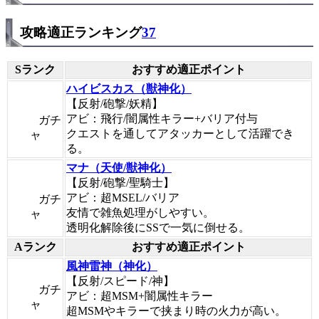
攻略適正ランキング
37
Sランク
おすすめ適正ポイント
ハイビスカス（獣神化）
【反射/砲撃/妖精】
アビ：飛行/闇属性キラー+バリア付与
ガチ
クエストを通してアタッカーとして活躍でき
ャ
る。
マナ（天使/獣神化）
【反射/砲撃/聖騎士】
アビ：超MSEL/バリア
ガチ
友情で雑魚処理がしやすい。
ャ
透明化解除後にSSで一気に倒せる。
Aランク
おすすめ適正ポイント
風神雷神（神化）
【反射/スピード/神】
ガチ
アビ：超MSM+闇属性キラー
ャ
超MSMやキラーで挟まり時の火力が高い。