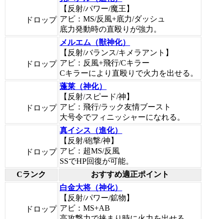
【反射/パワー/魔王】
アビ：MS/反風+底力/ダッシュ
ドロップ
底力発動時の直殴りが強力。
メルエム（獣神化）
【反射/バランス/キメラアント】
アビ：反風+飛行/Cキラー
ドロップ
Cキラーにより直殴りで火力を出せる。
蓬莱（神化）
【反射/スピード/神】
アビ：飛行/ラック友情ブースト
ドロップ
大号令でフィニッシャーになれる。
真イシス（進化）
【反射/砲撃/神】
アビ：超MS/反風
ドロップ
SSでHP回復が可能。
Cランク
おすすめ適正ポイント
白金大将（神化）
【反射/パワー/鉱物】
アビ：MS+AB
ドロップ
高攻撃力で挟まり時に火力を出せる。