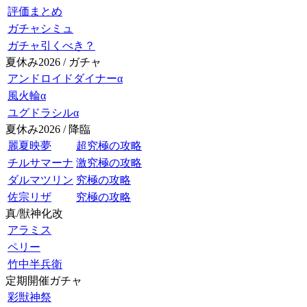
評価まとめ
ガチャシミュ
ガチャ引くべき？
夏休み2026 / ガチャ
アンドロイドダイナーα
風火輪α
ユグドラシルα
夏休み2026 / 降臨
麗夏映夢
超究極の攻略
チルサマーナ
激究極の攻略
ダルマツリン
究極の攻略
佐宗リザ
究極の攻略
真/獣神化改
アラミス
ペリー
竹中半兵衛
定期開催ガチャ
彩獣神祭