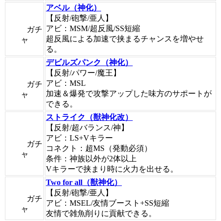
アベル（神化）
【反射/砲撃/亜人】
アビ：MSM/超反風/SS短縮
ガチ
超反風による加速で挟まるチャンスを増やせ
ャ
る。
デビルズパンク（神化）
【反射/パワー/魔王】
アビ：MSL
ガチ
加速＆爆発で攻撃アップした味方のサポートが
ャ
できる。
ストライク（獣神化改）
【反射/超バランス/神】
アビ：LS+Vキラー
ガチ
コネクト：超MS（発動必須）
ャ
条件：神族以外が2体以上
Vキラーで挟まり時に火力を出せる。
Two for all（獣神化）
【反射/砲撃/亜人】
ガチ
アビ：MSEL/友情ブースト+SS短縮
ャ
友情で雑魚削りに貢献できる。