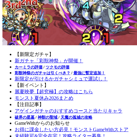
【新限定ガチャ】
新ガチャ「彩獣神祭」が開催！
カーミラの評価
/
ツクモの評価
彩獣神祭のガチャは引くべき？
/
最強に暫定追加！
新限定が引けるかガチャシミュで運試し！
【新イベント】
麗夏映夢【超究極】の攻略はこちら
モンスト夏休み2026まとめ
【注目記事】
アゲインガチャのおすすめコースと当たりキャラ
破界の星墓
/
神獣の聖域
/
天魔の孤城の攻略
GameWithからのお知らせ
お得に課金したい方必見！モンストGameWithストア
未経験可&完全在宅！攻略ライター募集！