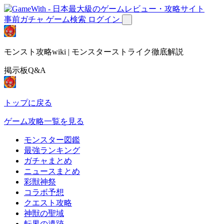
事前ガチャ
ゲーム検索
ログイン
モンスト攻略wiki | モンスターストライク徹底解説
掲示板Q&A
トップに戻る
ゲーム攻略一覧を見る
モンスター図鑑
最強ランキング
ガチャまとめ
ニュースまとめ
彩獣神祭
コラボ予想
クエスト攻略
神獣の聖域
転界の遺跡