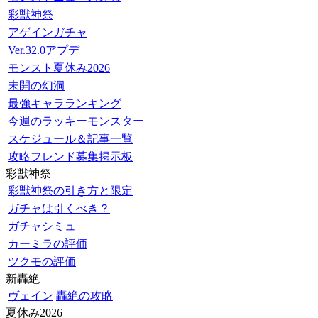
彩獣神祭
アゲインガチャ
Ver.32.0アプデ
モンスト夏休み2026
未開の幻洞
最強キャラランキング
今週のラッキーモンスター
スケジュール＆記事一覧
攻略フレンド募集掲示板
彩獣神祭
彩獣神祭の引き方と限定
ガチャは引くべき？
ガチャシミュ
カーミラの評価
ツクモの評価
新轟絶
ヴェイン
轟絶の攻略
夏休み2026