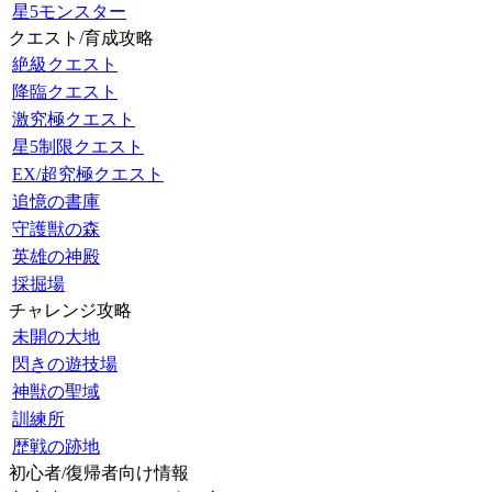
星5モンスター
クエスト/育成攻略
絶級クエスト
降臨クエスト
激究極クエスト
星5制限クエスト
EX/超究極クエスト
追憶の書庫
守護獣の森
英雄の神殿
採掘場
チャレンジ攻略
未開の大地
閃きの遊技場
神獣の聖域
訓練所
歴戦の跡地
初心者/復帰者向け情報