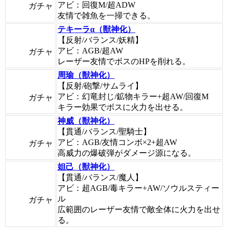
アビ：回復M/超ADW
ガチャ
友情で雑魚を一掃できる。
テキーラα（獣神化）
【反射/バランス/妖精】
アビ：AGB/超AW
ガチャ
レーザー友情でボスのHPを削れる。
周瑜（獣神化）
【反射/砲撃/サムライ】
アビ：幻竜封じ/鉱物キラー+超AW/回復M
ガチャ
キラー効果でボスに火力を出せる。
神威（獣神化）
【貫通/バランス/聖騎士】
アビ：AGB/友情コンボ×2+超AW
ガチャ
高威力の爆破弾がダメージ源になる。
妲己（獣神化）
【貫通/バランス/魔人】
アビ：超AGB/毒キラー+AW/ソウルスティー
ル
ガチャ
広範囲のレーザー友情で敵全体に火力を出せ
る。