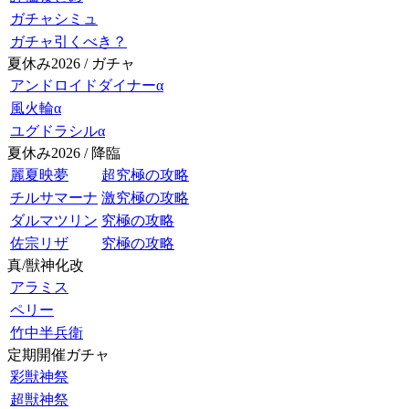
ガチャシミュ
ガチャ引くべき？
夏休み2026 / ガチャ
アンドロイドダイナーα
風火輪α
ユグドラシルα
夏休み2026 / 降臨
麗夏映夢
超究極の攻略
チルサマーナ
激究極の攻略
ダルマツリン
究極の攻略
佐宗リザ
究極の攻略
真/獣神化改
アラミス
ペリー
竹中半兵衛
定期開催ガチャ
彩獣神祭
超獣神祭