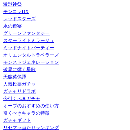
激獣神祭
モンコレDX
レッドスターズ
水の遊宴
グリーンファンタジー
スターライトミラージュ
ミッドナイトパーティー
オリエンタルトラベラーズ
モンストジェネレーション
破界に響く星歌
天魔英傑譚
人気投票ガチャ
ガチャリドラボ
今引くべきガチャ
オーブのおすすめの使い方
引くべきキャラの特徴
ガチャギフト
リセマラ当たりランキング