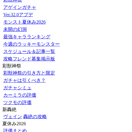
アゲインガチャ
Ver.32.0アプデ
モンスト夏休み2026
未開の幻洞
最強キャラランキング
今週のラッキーモンスター
スケジュール＆記事一覧
攻略フレンド募集掲示板
彩獣神祭
彩獣神祭の引き方と限定
ガチャは引くべき？
ガチャシミュ
カーミラの評価
ツクモの評価
新轟絶
ヴェイン
轟絶の攻略
夏休み2026
評価まとめ