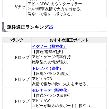
アビ：ADW+カウンターキラー
ガチャ
2つの斬撃友情で火力を出せる。
号令SSで場を一掃できる。
運枠適正ランキング
25
Sランク
おすすめ適正ポイント
イグノー（獣神化）
【貫通/砲撃/幻妖】
アビ：ゲージ倍率保持
ドロップ
砲撃型の友情が強力。
トレノバ（進化）
【反射/バランス/魔人】
アビ：AGB
ドロップ
友情で複数の敵に火力を出せる。
セレナーデ（獣神化）
【貫通/バランス/幻妖】
アビ：AW
ドロップ
コピーが味方のサポートに役立つ。