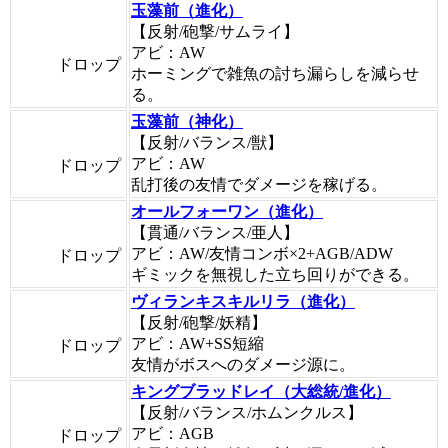
玉藻前（進化）
【反射/砲撃/サムライ】
アビ：AW
ドロップ
ホーミングで雑魚の討ち漏らしを減らせ
る。
玉藻前（神化）
【反射/バランス/獣】
アビ：AW
ドロップ
乱打後の友情でダメージを稼げる。
オールフォーワン（進化）
【貫通/バランス/亜人】
アビ：AW/友情コンボ×2+AGB/ADW
ドロップ
ギミックを無視した立ち回りができる。
ヴィランキスキルリラ（進化）
【反射/砲撃/妖精】
アビ：AW+SS短縮
ドロップ
友情がボスへのダメージ源に。
キングブラッドレイ（大総統/進化）
【反射/バランス/ホムンクルス】
アビ：AGB
ドロップ