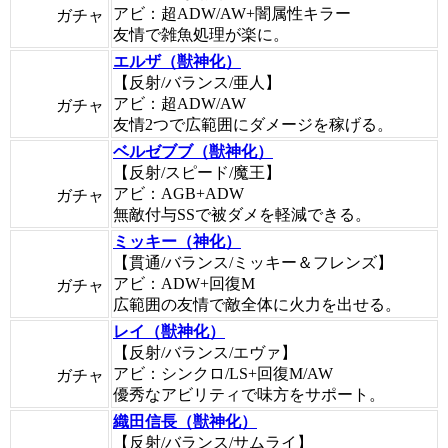
アビ：超ADW/AW+闇属性キラー
ガチャ
友情で雑魚処理が楽に。
エルザ（獣神化）
【反射/バランス/亜人】
アビ：超ADW/AW
ガチャ
友情2つで広範囲にダメージを稼げる。
ベルゼブブ（獣神化）
【反射/スピード/魔王】
アビ：AGB+ADW
ガチャ
無敵付与SSで被ダメを軽減できる。
ミッキー（神化）
【貫通/バランス/ミッキー＆フレンズ】
アビ：ADW+回復M
ガチャ
広範囲の友情で敵全体に火力を出せる。
レイ（獣神化）
【反射/バランス/エヴァ】
アビ：シンクロ/LS+回復M/AW
ガチャ
優秀なアビリティで味方をサポート。
織田信長（獣神化）
【反射/バランス/サムライ】