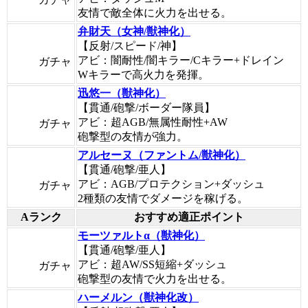
友情で敵全体に火力を出せる。
弁財天（女神/獣神化）
【反射/スピード/神】
アビ：闇耐性/闇キラー/Cキラー+ドレイン
ガチャ
Wキラーで高火力を発揮。
迅悠一（獣神化）
【貫通/砲撃/ボーダー隊員】
アビ：超AGB/無属性耐性+AW
ガチャ
砲撃型の友情が強力。
アルセーヌ（ファントム/獣神化）
【貫通/砲撃/亜人】
アビ：AGB/プロテクション+ダッシュ
ガチャ
2種類の友情でダメージを稼げる。
Aランク
おすすめ適正ポイント
モーツァルトα（獣神化）
【貫通/砲撃/亜人】
アビ：超AW/SS短縮+ダッシュ
ガチャ
砲撃型の友情で火力を出せる。
ハーメルン（獣神化改）