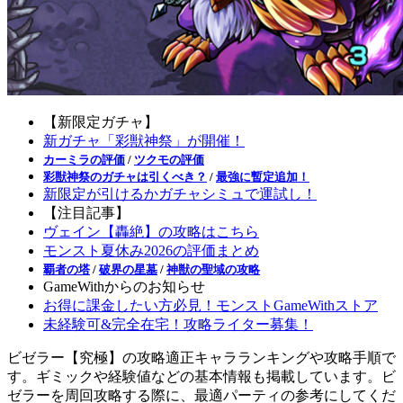
【新限定ガチャ】
新ガチャ「彩獣神祭」が開催！
カーミラの評価
/
ツクモの評価
彩獣神祭のガチャは引くべき？
/
最強に暫定追加！
新限定が引けるかガチャシミュで運試し！
【注目記事】
ヴェイン【轟絶】の攻略はこちら
モンスト夏休み2026の評価まとめ
覇者の塔
/
破界の星墓
/
神獣の聖域の攻略
GameWithからのお知らせ
お得に課金したい方必見！モンストGameWithストア
未経験可&完全在宅！攻略ライター募集！
ビゼラー【究極】の攻略適正キャラランキングや攻略手順で
す。ギミックや経験値などの基本情報も掲載しています。ビ
ゼラーを周回攻略する際に、最適パーティの参考にしてくだ