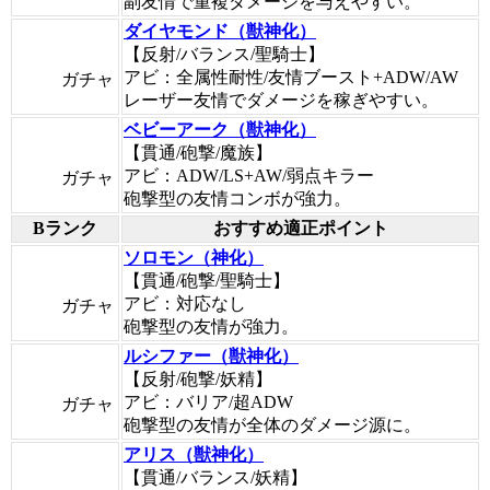
副友情で重複ダメージを与えやすい。
ダイヤモンド（獣神化）
【反射/バランス/聖騎士】
アビ：全属性耐性/友情ブースト+ADW/AW
ガチャ
レーザー友情でダメージを稼ぎやすい。
ベビーアーク（獣神化）
【貫通/砲撃/魔族】
アビ：ADW/LS+AW/弱点キラー
ガチャ
砲撃型の友情コンボが強力。
Bランク
おすすめ適正ポイント
ソロモン（神化）
【貫通/砲撃/聖騎士】
アビ：対応なし
ガチャ
砲撃型の友情が強力。
ルシファー（獣神化）
【反射/砲撃/妖精】
アビ：バリア/超ADW
ガチャ
砲撃型の友情が全体のダメージ源に。
アリス（獣神化）
【貫通/バランス/妖精】