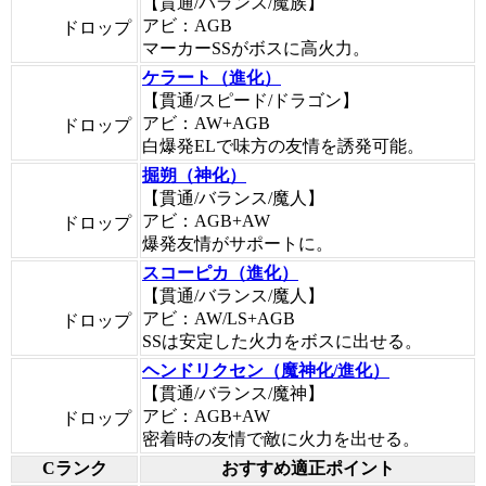
【貫通/バランス/魔族】
アビ：AGB
ドロップ
マーカーSSがボスに高火力。
ケラート（進化）
【貫通/スピード/ドラゴン】
アビ：AW+AGB
ドロップ
白爆発ELで味方の友情を誘発可能。
掘朔（神化）
【貫通/バランス/魔人】
アビ：AGB+AW
ドロップ
爆発友情がサポートに。
スコーピカ（進化）
【貫通/バランス/魔人】
アビ：AW/LS+AGB
ドロップ
SSは安定した火力をボスに出せる。
ヘンドリクセン（魔神化/進化）
【貫通/バランス/魔神】
アビ：AGB+AW
ドロップ
密着時の友情で敵に火力を出せる。
Cランク
おすすめ適正ポイント