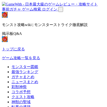
事前ガチャ
ゲーム検索
ログイン
モンスト攻略wiki | モンスターストライク徹底解説
掲示板Q&A
トップに戻る
ゲーム攻略一覧を見る
モンスター図鑑
最強ランキング
ガチャまとめ
ニュースまとめ
彩獣神祭
コラボ予想
クエスト攻略
神獣の聖域
転界の遺跡