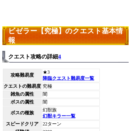
ビゼラー【究極】のクエスト基本情
報
クエスト攻略の詳細
4
★3
攻略難易度
降臨クエスト難易度一覧
クエストの難易度
究極
雑魚の属性
闇
ボスの属性
闇
幻獣族
ボスの種族
幻獣キラー一覧
スピードクリア
22ターン