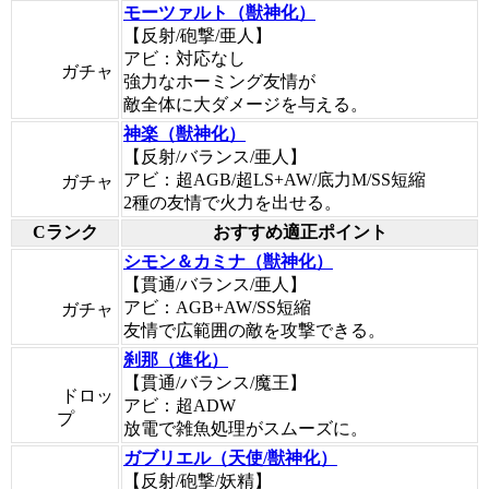
モーツァルト（獣神化）
【反射/砲撃/亜人】
アビ：対応なし
ガチャ
強力なホーミング友情が
敵全体に大ダメージを与える。
神楽（獣神化）
【反射/バランス/亜人】
アビ：超AGB/超LS+AW/底力M/SS短縮
ガチャ
2種の友情で火力を出せる。
Cランク
おすすめ適正ポイント
シモン＆カミナ（獣神化）
【貫通/バランス/亜人】
アビ：AGB+AW/SS短縮
ガチャ
友情で広範囲の敵を攻撃できる。
刹那（進化）
【貫通/バランス/魔王】
ドロッ
アビ：超ADW
プ
放電で雑魚処理がスムーズに。
ガブリエル（天使/獣神化）
【反射/砲撃/妖精】