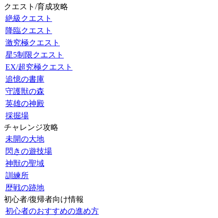
クエスト/育成攻略
絶級クエスト
降臨クエスト
激究極クエスト
星5制限クエスト
EX/超究極クエスト
追憶の書庫
守護獣の森
英雄の神殿
採掘場
チャレンジ攻略
未開の大地
閃きの遊技場
神獣の聖域
訓練所
歴戦の跡地
初心者/復帰者向け情報
初心者のおすすめの進め方