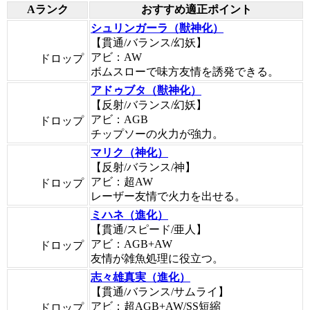
Aランク
おすすめ適正ポイント
シュリンガーラ（獣神化）
【貫通/バランス/幻妖】
アビ：AW
ドロップ
ボムスローで味方友情を誘発できる。
アドゥブタ（獣神化）
【反射/バランス/幻妖】
アビ：AGB
ドロップ
チップソーの火力が強力。
マリク（神化）
【反射/バランス/神】
アビ：超AW
ドロップ
レーザー友情で火力を出せる。
ミハネ（進化）
【貫通/スピード/亜人】
アビ：AGB+AW
ドロップ
友情が雑魚処理に役立つ。
志々雄真実（進化）
【貫通/バランス/サムライ】
アビ：超AGB+AW/SS短縮
ドロップ