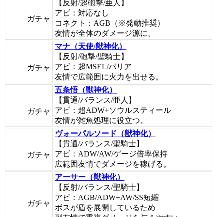
【反射/超砲撃/亜人】
アビ：対応なし
ガチャ
コネクト：AGB（※発動推奨）
友情が全体のダメージ源に。
マナ（天使/獣神化）
【反射/砲撃/聖騎士】
アビ：超MSEL/バリア
ガチャ
友情で広範囲に火力を出せる。
五条悟（獣神化）
【貫通/バランス/亜人】
アビ：超ADW+ソウルスティール
ガチャ
友情が雑魚処理に役立つ。
ヴォーパルソード（獣神化）
【貫通/バランス/聖騎士】
アビ：ADW/AW/ゲージ倍率保持
ガチャ
広範囲友情でダメージを稼げる。
アーサー（獣神化）
【反射/バランス/聖騎士】
アビ：AGB/ADW+AW/SS短縮
ガチャ
ボスが盾を展開しているため