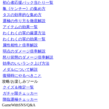
初心者応援パック当たり一覧
亀《ケンチー》の集め方
タスの効率的な集め方
運極の作り方を徹底解説
アイテムの効果一覧
わくわくの実の厳選方法
わくわくの実の効果一覧
属性相性と倍率解説
弱点のダメージ倍率解説
怒り状態のダメージ倍率解説
効率のいいランク上げ方法
メダルについて解説
復帰時にやるべきこと
攻略/お楽しみツール
クイズ＆検定一覧
ガチャ限チェッカー
降臨運極チェッカー
GameWithSNS/Q&A