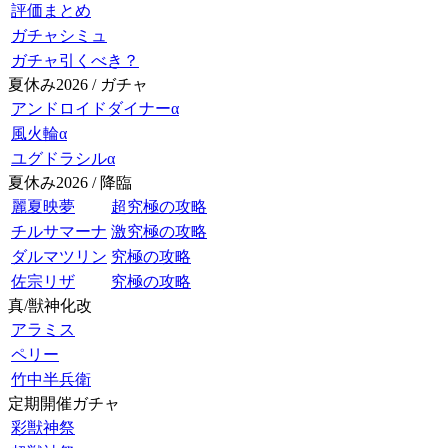
評価まとめ
ガチャシミュ
ガチャ引くべき？
夏休み2026 / ガチャ
アンドロイドダイナーα
風火輪α
ユグドラシルα
夏休み2026 / 降臨
麗夏映夢
超究極の攻略
チルサマーナ
激究極の攻略
ダルマツリン
究極の攻略
佐宗リザ
究極の攻略
真/獣神化改
アラミス
ペリー
竹中半兵衛
定期開催ガチャ
彩獣神祭