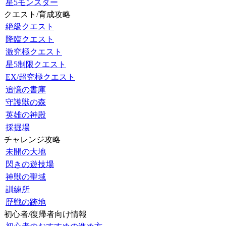
星5モンスター
クエスト/育成攻略
絶級クエスト
降臨クエスト
激究極クエスト
星5制限クエスト
EX/超究極クエスト
追憶の書庫
守護獣の森
英雄の神殿
採掘場
チャレンジ攻略
未開の大地
閃きの遊技場
神獣の聖域
訓練所
歴戦の跡地
初心者/復帰者向け情報