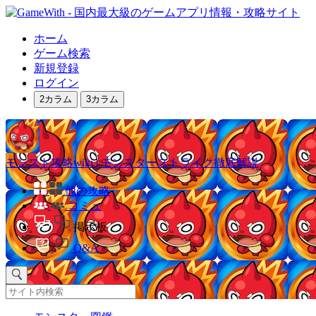
ホーム
ゲーム検索
新規登録
ログイン
2カラム
3カラム
モンスト攻略wiki | モンスターストライク徹底解説
他の攻略
コミュ
掲示板
Q&A