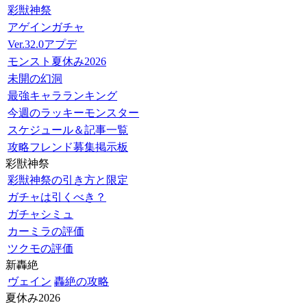
彩獣神祭
アゲインガチャ
Ver.32.0アプデ
モンスト夏休み2026
未開の幻洞
最強キャラランキング
今週のラッキーモンスター
スケジュール＆記事一覧
攻略フレンド募集掲示板
彩獣神祭
彩獣神祭の引き方と限定
ガチャは引くべき？
ガチャシミュ
カーミラの評価
ツクモの評価
新轟絶
ヴェイン
轟絶の攻略
夏休み2026