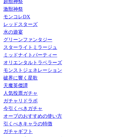
超獣神祭
激獣神祭
モンコレDX
レッドスターズ
水の遊宴
グリーンファンタジー
スターライトミラージュ
ミッドナイトパーティー
オリエンタルトラベラーズ
モンストジェネレーション
破界に響く星歌
天魔英傑譚
人気投票ガチャ
ガチャリドラボ
今引くべきガチャ
オーブのおすすめの使い方
引くべきキャラの特徴
ガチャギフト