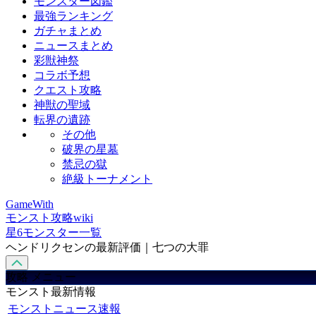
モンスター図鑑
最強ランキング
ガチャまとめ
ニュースまとめ
彩獣神祭
コラボ予想
クエスト攻略
神獣の聖域
転界の遺跡
その他
破界の星墓
禁忌の獄
絶級トーナメント
GameWith
モンスト攻略wiki
星6モンスター一覧
ヘンドリクセンの最新評価｜七つの大罪
攻略 メニュー
モンスト最新情報
モンストニュース速報