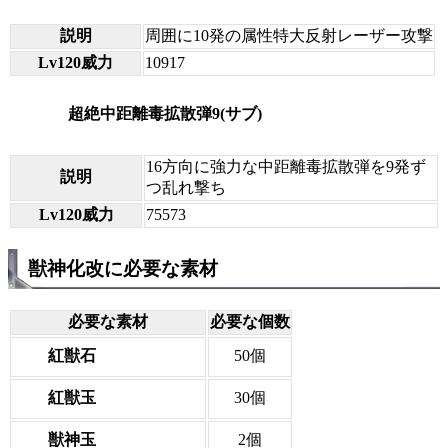
説明
周囲に10発の属性特大反射レーザー攻撃
Lv120威力
10917
超絶中距離毒拡散弾9(サブ)
16方向に強力な中距離毒拡散弾を9発ず
説明
つ乱れ撃ち
Lv120威力
75573
獣神化改に必要な素材
必要な素材
必要な個数
紅獣石
50個
紅獣玉
30個
獣神玉
2個