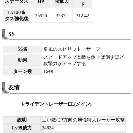
ステータス
攻撃力
HP
ド
Lv120＆
25926
35372
312.42
タス強化後
SS
SS名
夏風のスピリット・サーフ
スピードアップ＆敵を倒せば倒すほど、
効果
攻撃力がアップする
ターン数
16+8
友情
トライデントレーザーEL(メイン)
説明
近い敵に3方向の属性特大レーザー攻撃
Lv99威力
24624