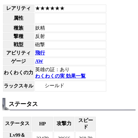
レアリティ
★★★★★★
属性
種族
妖精
撃種
反射
戦型
砲撃
アビリティ
飛行
ゲージ
AW
英雄の証：あり
わくわくの力
わくわくの実 効果一覧
シールド
ラックスキル
ステータス
スピー
ステータス
攻撃力
HP
ド
Lv99＆