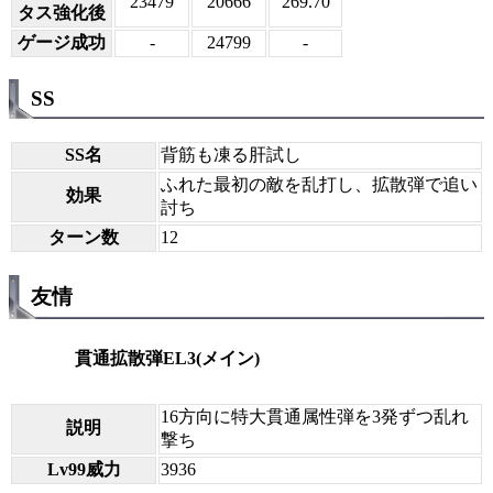
23479
20666
269.70
タス強化後
ゲージ成功
-
24799
-
SS
SS名
背筋も凍る肝試し
ふれた最初の敵を乱打し、拡散弾で追い
効果
討ち
ターン数
12
友情
貫通拡散弾EL3(メイン)
16方向に特大貫通属性弾を3発ずつ乱れ
説明
撃ち
Lv99威力
3936