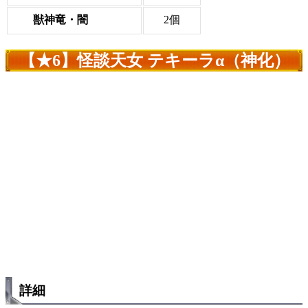
獣神竜・闇
2個
【★6】怪談天女 テキーラα（神化）
詳細