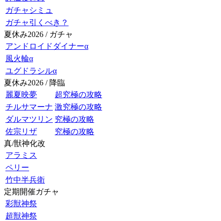
ガチャシミュ
ガチャ引くべき？
夏休み2026 / ガチャ
アンドロイドダイナーα
風火輪α
ユグドラシルα
夏休み2026 / 降臨
麗夏映夢
超究極の攻略
チルサマーナ
激究極の攻略
ダルマツリン
究極の攻略
佐宗リザ
究極の攻略
真/獣神化改
アラミス
ペリー
竹中半兵衛
定期開催ガチャ
彩獣神祭
超獣神祭