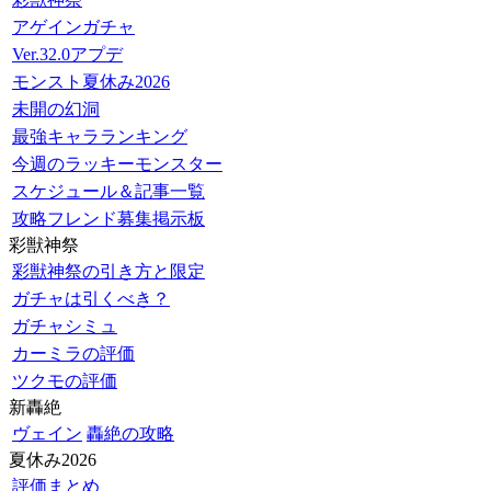
アゲインガチャ
Ver.32.0アプデ
モンスト夏休み2026
未開の幻洞
最強キャラランキング
今週のラッキーモンスター
スケジュール＆記事一覧
攻略フレンド募集掲示板
彩獣神祭
彩獣神祭の引き方と限定
ガチャは引くべき？
ガチャシミュ
カーミラの評価
ツクモの評価
新轟絶
ヴェイン
轟絶の攻略
夏休み2026
評価まとめ