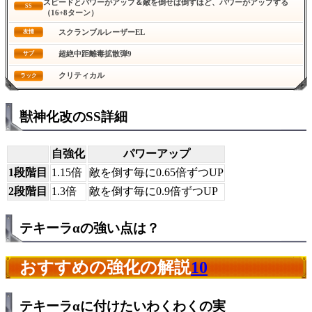
スピードとパワーがアップ＆敵を倒せば倒すほど、パワーがアップする
SS
（16+8ターン）
スクランブルレーザーEL
友情
超絶中距離毒拡散弾9
サブ
クリティカル
ラック
獣神化改のSS詳細
自強化
パワーアップ
1段階目
1.15倍
敵を倒す毎に0.65倍ずつUP
2段階目
1.3倍
敵を倒す毎に0.9倍ずつUP
テキーラαの強い点は？
おすすめの強化の解説
10
テキーラαに付けたいわくわくの実