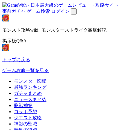
事前ガチャ
ゲーム検索
ログイン
モンスト攻略wiki | モンスターストライク徹底解説
掲示板Q&A
トップに戻る
ゲーム攻略一覧を見る
モンスター図鑑
最強ランキング
ガチャまとめ
ニュースまとめ
彩獣神祭
コラボ予想
クエスト攻略
神獣の聖域
転界の遺跡