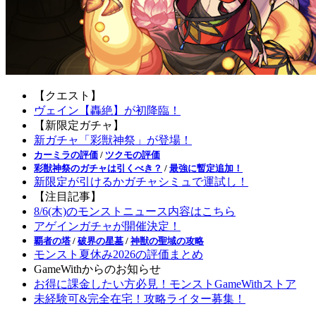
【クエスト】
ヴェイン【轟絶】が初降臨！
【新限定ガチャ】
新ガチャ「彩獣神祭」が登場！
カーミラの評価
/
ツクモの評価
彩獣神祭のガチャは引くべき？
/
最強に暫定追加！
新限定が引けるかガチャシミュで運試し！
【注目記事】
8/6(木)のモンストニュース内容はこちら
アゲインガチャが開催決定！
覇者の塔
/
破界の星墓
/
神獣の聖域の攻略
モンスト夏休み2026の評価まとめ
GameWithからのお知らせ
お得に課金したい方必見！モンストGameWithストア
未経験可&完全在宅！攻略ライター募集！