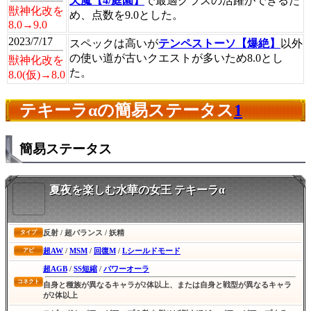
天魔【4/庭園】
で最適クラスの活躍ができるた
獣神化改を
め、点数を9.0とした。
8.0→9.0
2023/7/17
スペックは高いが
テンペストーソ【爆絶】
以外
の使い道が古いクエストが多いため8.0とし
獣神化改を
た。
8.0(仮)→8.0
テキーラαの簡易ステータス
1
簡易ステータス
夏夜を楽しむ水華の女王 テキーラα
反射 / 超バランス / 妖精
タイプ
超AW
/
MSM
/
回復M
/
Lシールドモード
アビ
超AGB
/
SS短縮
/
パワーオーラ
コネクト
自身と種族が異なるキャラが2体以上、または自身と戦型が異なるキャラ
が2体以上