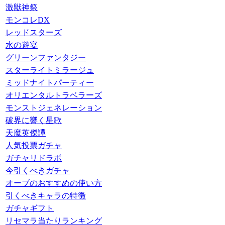
激獣神祭
モンコレDX
レッドスターズ
水の遊宴
グリーンファンタジー
スターライトミラージュ
ミッドナイトパーティー
オリエンタルトラベラーズ
モンストジェネレーション
破界に響く星歌
天魔英傑譚
人気投票ガチャ
ガチャリドラボ
今引くべきガチャ
オーブのおすすめの使い方
引くべきキャラの特徴
ガチャギフト
リセマラ当たりランキング