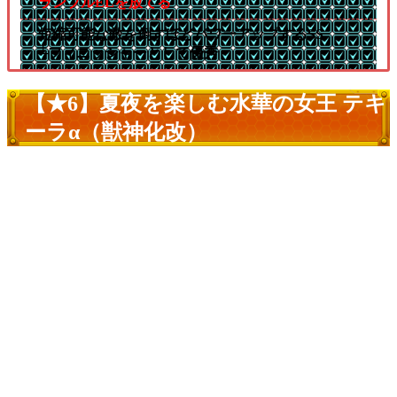
ランブルELを放てる
短縮可能な敵を倒すほどパワーアップするSS
└フィニッシャーとして優秀
【★6】夏夜を楽しむ水華の女王 テキ
ーラα（獣神化改）