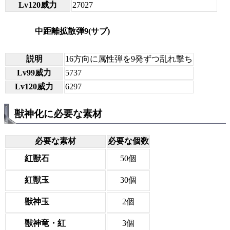
Lv120威力
27027
中距離拡散弾9(サブ)
説明
16方向に属性弾を9発ずつ乱れ撃ち
Lv99威力
5737
Lv120威力
6297
獣神化に必要な素材
必要な素材
必要な個数
紅獣石
50個
紅獣玉
30個
獣神玉
2個
獣神竜・紅
3個