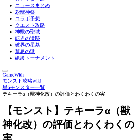
ニュースまとめ
彩獣神祭
コラボ予想
クエスト攻略
神獣の聖域
転界の遺跡
破界の星墓
禁忌の獄
絶級トーナメント
GameWith
モンスト攻略wiki
星6モンスター一覧
テキーラα（獣神化改）の評価とわくわくの実
【モンスト】テキーラα（獣
神化改）の評価とわくわくの
実