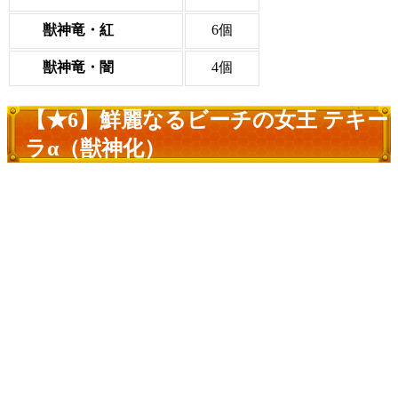
獣神竜・紅
6個
獣神竜・闇
4個
【★6】鮮麗なるビーチの女王 テキー
ラα（獣神化）