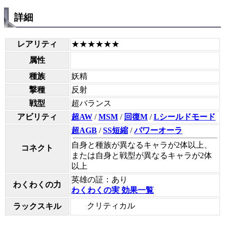
詳細
レアリティ
★★★★★★
属性
種族
妖精
撃種
反射
戦型
超バランス
アビリティ
超AW
/
MSM
/
回復M
/
Lシールドモード
超AGB
/
SS短縮
/
パワーオーラ
自身と種族が異なるキャラが2体以上、
コネクト
または自身と戦型が異なるキャラが2体
以上
英雄の証：あり
わくわくの力
わくわくの実 効果一覧
クリティカル
ラックスキル