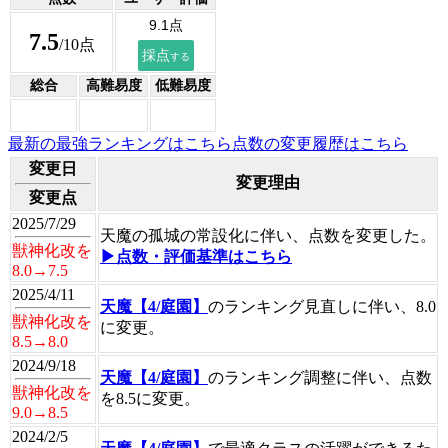
7.5
/10点
総合
高難易度
低難易度
最新の最強ランキングはこちら
点数の変更履歴はこちら
変更日
変更理由
変更点
2025/7/29
天魔の孤城の常設化に伴い、点数を変更した。
獣神化改を
▶点数・評価基準はこちら
8.0→7.5
2025/4/11
天魔【4/庭園】
のランキング見直しに伴い、8.0
獣神化改を
に変更。
8.5→8.0
2024/9/18
天魔【4/庭園】
のランキング調整に伴い、点数
獣神化改を
を8.5に変更。
9.0→8.5
2024/2/5