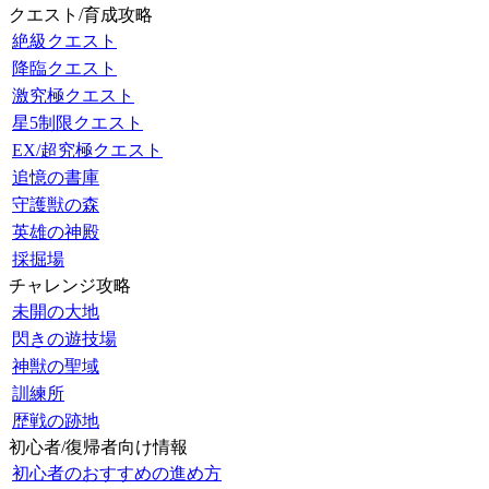
クエスト/育成攻略
絶級クエスト
降臨クエスト
激究極クエスト
星5制限クエスト
EX/超究極クエスト
追憶の書庫
守護獣の森
英雄の神殿
採掘場
チャレンジ攻略
未開の大地
閃きの遊技場
神獣の聖域
訓練所
歴戦の跡地
初心者/復帰者向け情報
初心者のおすすめの進め方