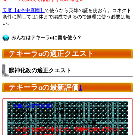
天魔【4/空中庭園】
で使うなら英雄の証を使おう。コネクト
条件に関しては2体まで編成できるので無理に使う必要は無
い。
みんなはテキーラαに書を使う？
テキーラαの適正クエスト
獣神化改の適正クエスト
テキーラαの最新評価
1
天魔【4/空中庭園】
の適正
└攻守共にバランスが取れて優秀
パワーモード発動で1.5倍の火力を発揮
└友情にも効果が乗るため、発動中は約1.6万のスク