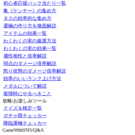
初心者応援パック当たり一覧
亀《ケンチー》の集め方
タスの効率的な集め方
運極の作り方を徹底解説
アイテムの効果一覧
わくわくの実の厳選方法
わくわくの実の効果一覧
属性相性と倍率解説
弱点のダメージ倍率解説
怒り状態のダメージ倍率解説
効率のいいランク上げ方法
メダルについて解説
復帰時にやるべきこと
攻略/お楽しみツール
クイズ＆検定一覧
ガチャ限チェッカー
降臨運極チェッカー
GameWithSNS/Q&A