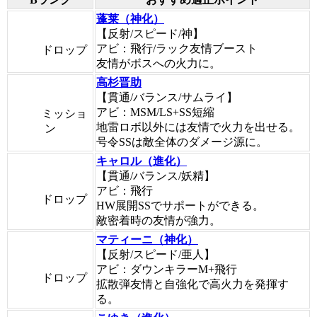
蓬莱（神化）
【反射/スピード/神】
アビ：飛行/ラック友情ブースト
ドロップ
友情がボスへの火力に。
高杉晋助
【貫通/バランス/サムライ】
アビ：MSM/LS+SS短縮
ミッショ
地雷ロボ以外には友情で火力を出せる。
ン
号令SSは敵全体のダメージ源に。
キャロル（進化）
【貫通/バランス/妖精】
アビ：飛行
ドロップ
HW展開SSでサポートができる。
敵密着時の友情が強力。
マティーニ（神化）
【反射/スピード/亜人】
アビ：ダウンキラーM+飛行
ドロップ
拡散弾友情と自強化で高火力を発揮す
る。