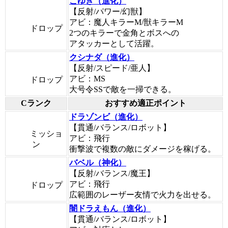
こゆき（進化）
【反射/パワー/幻獣】
アビ：魔人キラーM/獣キラーM
ドロップ
2つのキラーで金角とボスへの
アタッカーとして活躍。
クシナダ（進化）
【反射/スピード/亜人】
アビ：MS
ドロップ
大号令SSで敵を一掃できる。
Cランク
おすすめ適正ポイント
ドラゾンビ（進化）
【貫通/バランス/ロボット】
ミッショ
アビ：飛行
ン
衝撃波で複数の敵にダメージを稼げる。
バベル（神化）
【反射/バランス/魔王】
アビ：飛行
ドロップ
広範囲のレーザー友情で火力を出せる。
闇ドラえもん（進化）
【貫通/バランス/ロボット】