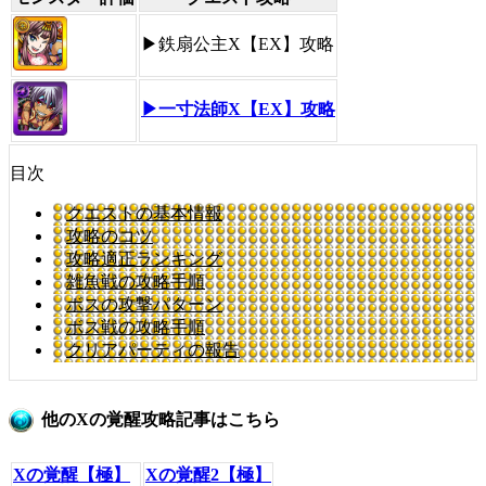
▶︎鉄扇公主X【EX】攻略
▶︎一寸法師X【EX】攻略
目次
クエストの基本情報
攻略のコツ
攻略適正ランキング
雑魚戦の攻略手順
ボスの攻撃パターン
ボス戦の攻略手順
クリアパーティの報告
他のXの覚醒攻略記事はこちら
Xの覚醒【極】
Xの覚醒2【極】