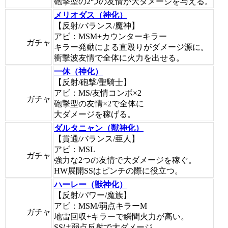
砲撃型の2つの友情が大ダメージを与える。
メリオダス（神化）
【反射/バランス/魔神】
アビ：MSM+カウンターキラー
ガチャ
キラー発動による直殴りがダメージ源に。
衝撃波友情で全体に火力を出せる。
一休（神化）
【反射/砲撃/聖騎士】
アビ：MS/友情コンボ×2
ガチャ
砲撃型の友情×2で全体に
大ダメージを稼げる。
ダルタニャン（獣神化）
【貫通/バランス/亜人】
アビ：MSL
ガチャ
強力な2つの友情で大ダメージを稼ぐ。
HW展開SSはピンチの際に役立つ。
ハーレー（獣神化）
【反射/パワー/魔族】
アビ：MSM/弱点キラーM
ガチャ
地雷回収+キラーで瞬間火力が高い。
SSは弱点反射で大ダメージ。