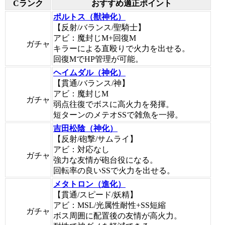
Cランク
おすすめ適正ポイント
ポルトス（獣神化）
【反射/バランス/聖騎士】
アビ：魔封じM+回復M
ガチャ
キラーによる直殴りで火力を出せる。
回復MでHP管理が可能。
ヘイムダル（神化）
【貫通/バランス/神】
アビ：魔封じM
ガチャ
弱点往復でボスに高火力を発揮。
短ターンのメテオSSで雑魚を一掃。
吉田松陰（神化）
【反射/砲撃/サムライ】
アビ：対応なし
ガチャ
強力な友情が砲台役になる。
回転率の良いSSで火力を出せる。
メタトロン（進化）
【貫通/スピード/妖精】
アビ：MSL/光属性耐性+SS短縮
ガチャ
ボス周囲に配置後の友情が高火力。