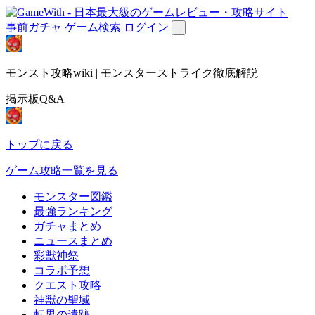
事前ガチャ
ゲーム検索
ログイン
モンスト攻略wiki | モンスターストライク徹底解説
掲示板Q&A
トップに戻る
ゲーム攻略一覧を見る
モンスター図鑑
最強ランキング
ガチャまとめ
ニュースまとめ
彩獣神祭
コラボ予想
クエスト攻略
神獣の聖域
転界の遺跡