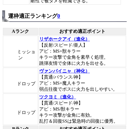
耐性で被ダメを軽減できる。
運枠適正ランキング
0
Aランク
おすすめ適正ポイント
リザホークアイ（進化）
【反射/スピード/亜人】
アビ：MS+獣キラー
ミッショ
キラー攻撃で金角を素早く処理。
ン
跳弾友情で全体に火力を出せる。
ヴァンパイニャ（神化）
【貫通/バランス/神】
アビ：MS+魔人キラー
ドロップ
弱点往復でボスに火力を出しやすい。
ツクヨミ（進化）
【貫通/スピード/神】
アビ：MS/獣キラー
ドロップ
キラー攻撃が金角に有効。
乱打＆回復SSは緊急時の回復に優秀。
Bランク
おすすめ適正ポイント