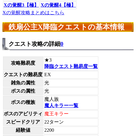
Xの覚醒3【極】
Xの覚醒4【極】
Xの覚醒攻略まとめはこちら
鉄扇公主X降臨クエストの基本情報
クエスト攻略の詳細
0
★3
攻略難易度
降臨クエスト難易度一覧
クエストの難易度
EX
雑魚の属性
光
ボスの属性
光
魔人族
ボスの種族
魔人キラー一覧
ボスのアビリティ
魔王キラー
スピードクリア
22ターン
経験値
2200