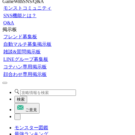
GameWithSNS/Q&A
モンストコミュニティ
SNS機能とは？
Q&A
掲示板
フレンド募集板
自動マルチ募集掲示板
雑談&質問掲示板
LINEグループ募集板
コテハン専用掲示板
顔合わせ専用掲示板
検索
ご意見
モンスター図鑑
最強ランキング