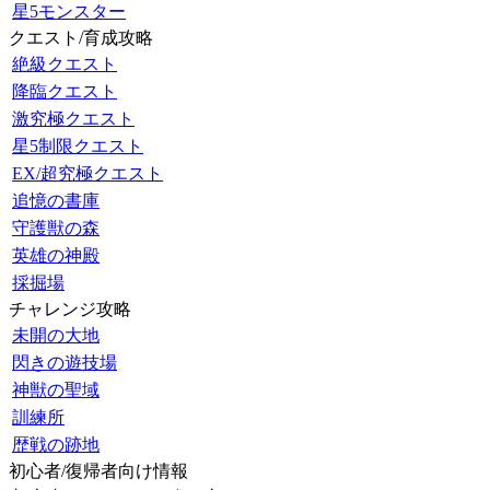
星5モンスター
クエスト/育成攻略
絶級クエスト
降臨クエスト
激究極クエスト
星5制限クエスト
EX/超究極クエスト
追憶の書庫
守護獣の森
英雄の神殿
採掘場
チャレンジ攻略
未開の大地
閃きの遊技場
神獣の聖域
訓練所
歴戦の跡地
初心者/復帰者向け情報