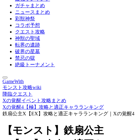
ガチャまとめ
ニュースまとめ
彩獣神祭
コラボ予想
クエスト攻略
神獣の聖域
転界の遺跡
破界の星墓
禁忌の獄
絶級トーナメント
GameWith
モンスト攻略wiki
降臨クエスト
Xの覚醒イベント攻略まとめ
Xの覚醒4【極】攻略と適正キャラランキング
鉄扇公主X【EX】攻略と適正キャラランキング｜Xの覚醒4
【モンスト】鉄扇公主