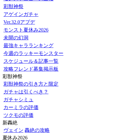
彩獣神祭
アゲインガチャ
Ver.32.0アプデ
モンスト夏休み2026
未開の幻洞
最強キャラランキング
今週のラッキーモンスター
スケジュール＆記事一覧
攻略フレンド募集掲示板
彩獣神祭
彩獣神祭の引き方と限定
ガチャは引くべき？
ガチャシミュ
カーミラの評価
ツクモの評価
新轟絶
ヴェイン
轟絶の攻略
夏休み2026