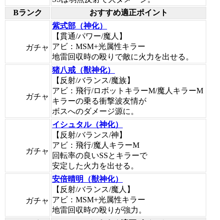
Bランク
おすすめ適正ポイント
紫式部（神化）
【貫通/パワー/魔人】
アビ：MSM+光属性キラー
ガチャ
地雷回収時の殴りで敵に火力を出せる。
猪八戒（獣神化）
【反射/バランス/魔族】
アビ：飛行/ロボットキラーM/魔人キラーM
ガチャ
キラーの乗る衝撃波友情が
ボスへのダメージ源に。
イシュタル（神化）
【反射/バランス/神】
アビ：飛行/魔人キラーM
ガチャ
回転率の良いSSとキラーで
安定した火力を出せる。
安倍晴明（獣神化）
【反射/バランス/魔人】
アビ：MSM+光属性キラー
ガチャ
地雷回収時の殴りが強力。