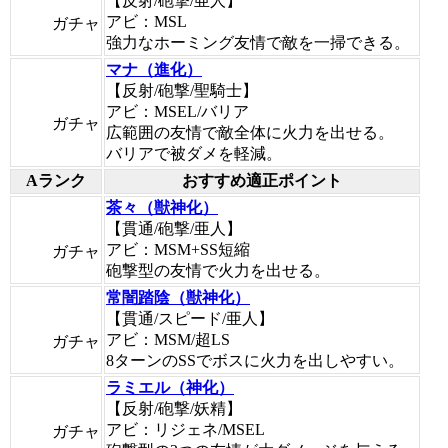
【反射/砲撃/亜人】
アビ：MSL
ガチャ
強力なホーミング友情で敵を一掃できる。
マナ（進化）
【反射/砲撃/聖騎士】
アビ：MSEL/バリア
ガチャ
広範囲の友情で敵全体に火力を出せる。
バリアで被ダメを軽減。
Aランク
おすすめ適正ポイント
茶々（獣神化）
【貫通/砲撃/亜人】
アビ：MSM+SS短縮
ガチャ
砲撃型の友情で火力を出せる。
常闇踏陰（獣神化）
【貫通/スピード/亜人】
アビ：MSM/超LS
ガチャ
8ターンのSSでボスに火力を出しやすい。
ラミエル（神化）
【反射/砲撃/妖精】
アビ：リジェネ/MSEL
ガチャ