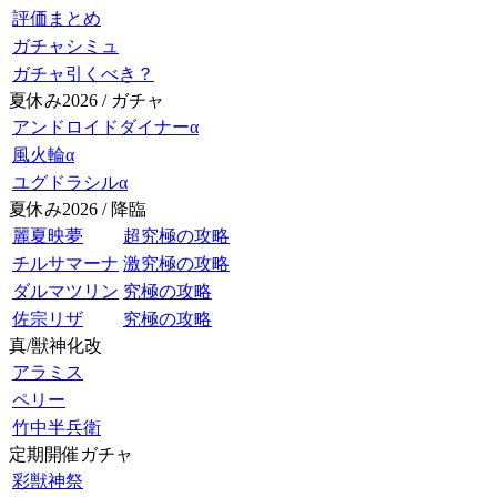
評価まとめ
ガチャシミュ
ガチャ引くべき？
夏休み2026 / ガチャ
アンドロイドダイナーα
風火輪α
ユグドラシルα
夏休み2026 / 降臨
麗夏映夢
超究極の攻略
チルサマーナ
激究極の攻略
ダルマツリン
究極の攻略
佐宗リザ
究極の攻略
真/獣神化改
アラミス
ペリー
竹中半兵衛
定期開催ガチャ
彩獣神祭