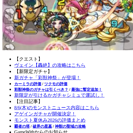
【クエスト】
ヴェイン【轟絶】の攻略はこちら
【新限定ガチャ】
新ガチャ「彩獣神祭」が登場！
カーミラの評価
/
ツクモの評価
彩獣神祭のガチャは引くべき？
/
最強に暫定追加！
新限定が引けるかガチャシミュで運試し！
【注目記事】
8/6(木)のモンストニュース内容はこちら
アゲインガチャが開催決定！
モンスト夏休み2026の評価まとめ
覇者の塔
/
破界の星墓
/
神獣の聖域の攻略
GameWithからのお知らせ