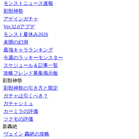
モンストニュース速報
彩獣神祭
アゲインガチャ
Ver.32.0アプデ
モンスト夏休み2026
未開の幻洞
最強キャラランキング
今週のラッキーモンスター
スケジュール＆記事一覧
攻略フレンド募集掲示板
彩獣神祭
彩獣神祭の引き方と限定
ガチャは引くべき？
ガチャシミュ
カーミラの評価
ツクモの評価
新轟絶
ヴェイン
轟絶の攻略