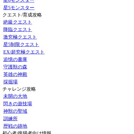
星6モンスター
星5モンスター
クエスト/育成攻略
絶級クエスト
降臨クエスト
激究極クエスト
星5制限クエスト
EX/超究極クエスト
追憶の書庫
守護獣の森
英雄の神殿
採掘場
チャレンジ攻略
未開の大地
閃きの遊技場
神獣の聖域
訓練所
歴戦の跡地
初心者/復帰者向け情報