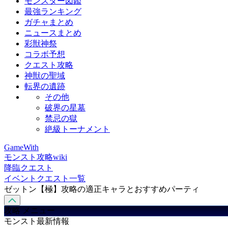
モンスター図鑑
最強ランキング
ガチャまとめ
ニュースまとめ
彩獣神祭
コラボ予想
クエスト攻略
神獣の聖域
転界の遺跡
その他
破界の星墓
禁忌の獄
絶級トーナメント
GameWith
モンスト攻略wiki
降臨クエスト
イベントクエスト一覧
ゼットン【極】攻略の適正キャラとおすすめパーティ
攻略 メニュー
モンスト最新情報