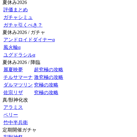
夏休み2026
評価まとめ
ガチャシミュ
ガチャ引くべき？
夏休み2026 / ガチャ
アンドロイドダイナーα
風火輪α
ユグドラシルα
夏休み2026 / 降臨
麗夏映夢
超究極の攻略
チルサマーナ
激究極の攻略
ダルマツリン
究極の攻略
佐宗リザ
究極の攻略
真/獣神化改
アラミス
ペリー
竹中半兵衛
定期開催ガチャ