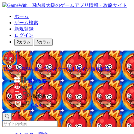
ホーム
ゲーム検索
新規登録
ログイン
2カラム
3カラム
モンスト攻略wiki | モンスターストライク徹底解説
他の攻略
コミュ
掲示板
Q&A