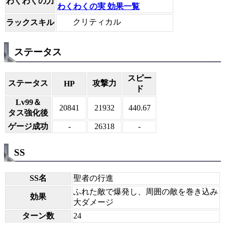
わくわくの力
わくわくの実 効果一覧
クリティカル
ラックスキル
ステータス
スピー
ステータス
攻撃力
HP
ド
Lv99＆
20841
21932
440.67
タス強化後
ゲージ成功
-
26318
-
SS
SS名
聖者の行進
ふれた敵で爆発し、周囲の敵を巻き込み
効果
大ダメージ
ターン数
24