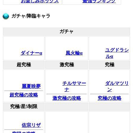
お楽しみボックス
最強ランキング
ガチャ/降臨キャラ
ガチャ
ユグドラシ
ダイナーα
風火輪α
ルα
超究極
激究極
究極
チルサマー
ダルマツリ
麗夏映夢
ナ
ン
超究極の攻略
激究極の攻略
究極の攻略
究極/星5制限
佐宗リザ