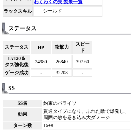
わくわくの実 効果一覧
シールド
ラックスキル
ステータス
スピー
ステータス
攻撃力
HP
ド
Lv120＆
24980
26840
397.60
タス強化後
ゲージ成功
-
32208
-
SS
SS名
約束のパライソ
貫通タイプになり、ふれた敵で爆発し、
効果
周囲の敵を巻き込み大ダメージ
ターン数
16+8