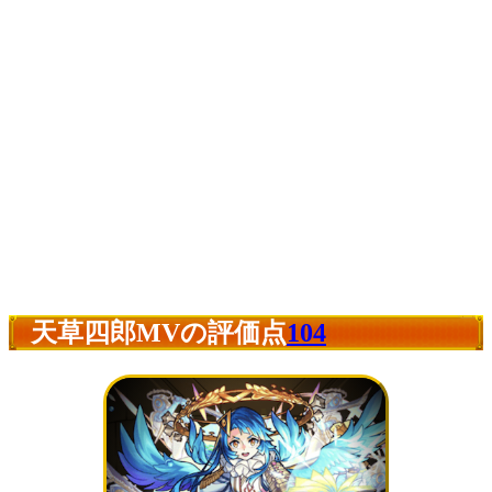
天草四郎MVの評価点
104