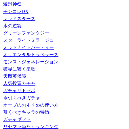
激獣神祭
モンコレDX
レッドスターズ
水の遊宴
グリーンファンタジー
スターライトミラージュ
ミッドナイトパーティー
オリエンタルトラベラーズ
モンストジェネレーション
破界に響く星歌
天魔英傑譚
人気投票ガチャ
ガチャリドラボ
今引くべきガチャ
オーブのおすすめの使い方
引くべきキャラの特徴
ガチャギフト
リセマラ当たりランキング