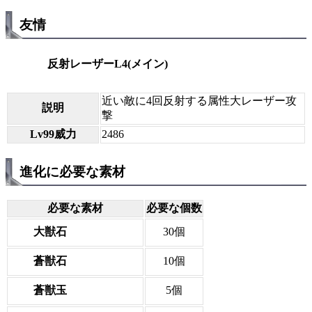
友情
反射レーザーL4(メイン)
近い敵に4回反射する属性大レーザー攻
説明
撃
Lv99威力
2486
進化に必要な素材
必要な素材
必要な個数
大獣石
30個
蒼獣石
10個
蒼獣玉
5個