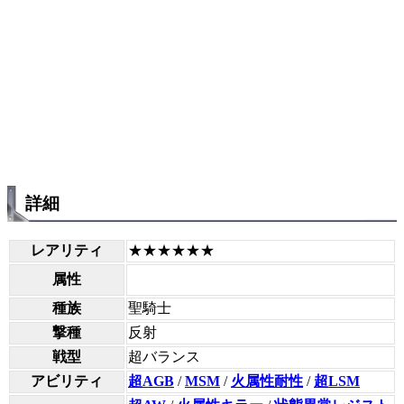
詳細
レアリティ
★★★★★★
属性
種族
聖騎士
撃種
反射
戦型
超バランス
アビリティ
超AGB
/
MSM
/
火属性耐性
/
超LSM