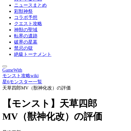
ニュースまとめ
彩獣神祭
コラボ予想
クエスト攻略
神獣の聖域
転界の遺跡
破界の星墓
禁忌の獄
絶級トーナメント
GameWith
モンスト攻略wiki
星6モンスター一覧
天草四郎MV（獣神化改）の評価
【モンスト】天草四郎
MV（獣神化改）の評価