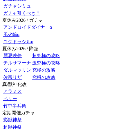
ガチャシミュ
ガチャ引くべき？
夏休み2026 / ガチャ
アンドロイドダイナーα
風火輪α
ユグドラシルα
夏休み2026 / 降臨
麗夏映夢
超究極の攻略
チルサマーナ
激究極の攻略
ダルマツリン
究極の攻略
佐宗リザ
究極の攻略
真/獣神化改
アラミス
ペリー
竹中半兵衛
定期開催ガチャ
彩獣神祭
超獣神祭