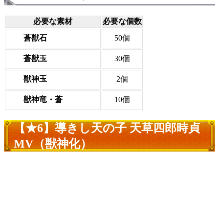
必要な素材
必要な個数
蒼獣石
50個
蒼獣玉
30個
獣神玉
2個
獣神竜・蒼
10個
【★6】導きし天の子 天草四郎時貞
MV（獣神化）