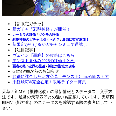
【新限定ガチャ】
新ガチャ「彩獣神祭」が開催！
カーミラの評価
/
ツクモの評価
彩獣神祭のガチャは引くべき？
/
最強に暫定追加！
新限定が引けるかガチャシミュで運試し！
【注目記事】
ヴェイン【轟絶】の攻略はこちら
モンスト夏休み2026の評価まとめ
覇者の塔
/
破界の星墓
/
神獣の聖域の攻略
GameWithからのお知らせ
お得に課金したい方必見！モンストGameWithストア
未経験可&完全在宅！攻略ライター募集！
天草四郎MV（獣神化改）の最新情報とステータス、入手方
法です。通常の天草四郎との違いも記載しています。天草四
郎MV（獣神化）のステータスを確認する際の参考にして下
さい。