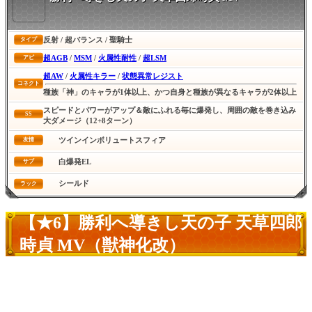
反射 / 超バランス / 聖騎士
タイプ
超AGB
/
MSM
/
火属性耐性
/
超LSM
アビ
超AW
/
火属性キラー
/
状態異常レジスト
コネクト
種族「神」のキャラが1体以上、かつ自身と種族が異なるキャラが2体以上
スピードとパワーがアップ＆敵にふれる毎に爆発し、周囲の敵を巻き込み
SS
大ダメージ（12+8ターン）
ツインインボリュートスフィア
友情
白爆発EL
サブ
シールド
ラック
【★6】勝利へ導きし天の子 天草四郎
時貞 MV（獣神化改）