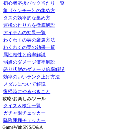
初心者応援パック当たり一覧
亀《ケンチー》の集め方
タスの効率的な集め方
運極の作り方を徹底解説
アイテムの効果一覧
わくわくの実の厳選方法
わくわくの実の効果一覧
属性相性と倍率解説
弱点のダメージ倍率解説
怒り状態のダメージ倍率解説
効率のいいランク上げ方法
メダルについて解説
復帰時にやるべきこと
攻略/お楽しみツール
クイズ＆検定一覧
ガチャ限チェッカー
降臨運極チェッカー
GameWithSNS/Q&A