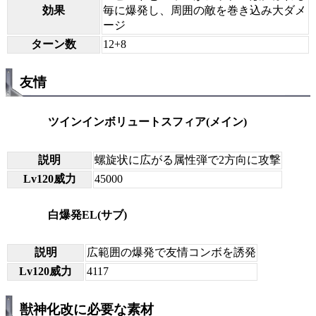
効果
毎に爆発し、周囲の敵を巻き込み大ダメ
ージ
ターン数
12+8
友情
ツインインボリュートスフィア(メイン)
説明
螺旋状に広がる属性弾で2方向に攻撃
Lv120威力
45000
白爆発EL(サブ)
説明
広範囲の爆発で友情コンボを誘発
Lv120威力
4117
獣神化改に必要な素材