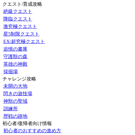
クエスト/育成攻略
絶級クエスト
降臨クエスト
激究極クエスト
星5制限クエスト
EX/超究極クエスト
追憶の書庫
守護獣の森
英雄の神殿
採掘場
チャレンジ攻略
未開の大地
閃きの遊技場
神獣の聖域
訓練所
歴戦の跡地
初心者/復帰者向け情報
初心者のおすすめの進め方