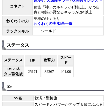
超AW
/
火属性キラー
/
状態異常レジスト
コネクト
種族「神」のキャラが1体以上、かつ自
身と種族が異なるキャラが2体以上
英雄の証：あり
わくわくの力
わくわくの実 効果一覧
シールド
ラックスキル
ステータス
スピー
ステータス
攻撃力
HP
ド
Lv120＆
25171
32367
401.00
タス強化後
SS
SS名
救済ノ聖槍旗
スピードとパワーがアップ＆敵にふれる