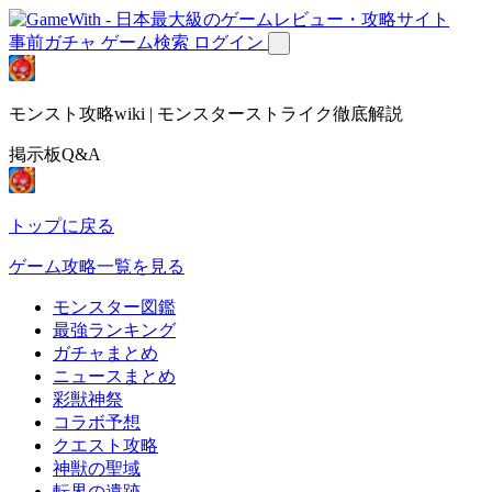
事前ガチャ
ゲーム検索
ログイン
モンスト攻略wiki | モンスターストライク徹底解説
掲示板Q&A
トップに戻る
ゲーム攻略一覧を見る
モンスター図鑑
最強ランキング
ガチャまとめ
ニュースまとめ
彩獣神祭
コラボ予想
クエスト攻略
神獣の聖域
転界の遺跡