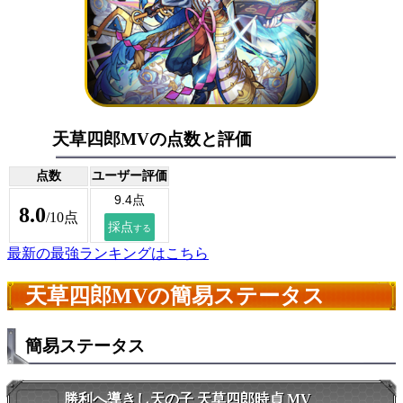
天草四郎MVの点数と評価
点数
ユーザー評価
8.0
/10点
最新の最強ランキングはこちら
天草四郎MVの簡易ステータス
簡易ステータス
勝利へ導きし天の子 天草四郎時貞 MV