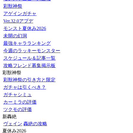
彩獣神祭
アゲインガチャ
Ver.32.0アプデ
モンスト夏休み2026
未開の幻洞
最強キャラランキング
今週のラッキーモンスター
スケジュール＆記事一覧
攻略フレンド募集掲示板
彩獣神祭
彩獣神祭の引き方と限定
ガチャは引くべき？
ガチャシミュ
カーミラの評価
ツクモの評価
新轟絶
ヴェイン
轟絶の攻略
夏休み2026