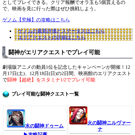
としてプレイできる。クリア報酬でオラ玉も5個貰えるの
で、映画を見に行った際はぜひ挑戦しよう。
ゲノム【究極】の攻略はこちら
ゲノムの最新評価とステータスはこちら
エリアクエストの詳細はこちら
闘神がエリアクエストでプレイ可能
劇場版アニメの動員1位を記念したキャンペーンが開催！12
月17日(土)、12月18日(日)の2日間、映画館のエリアクエスト
で
闘神【超絶】をスタミナ1/2でプレイ可能
プレイ可能な闘神クエスト一覧
火の闘神ニルヴァー
水の闘神ドゥーム
ナ
▶攻略記事