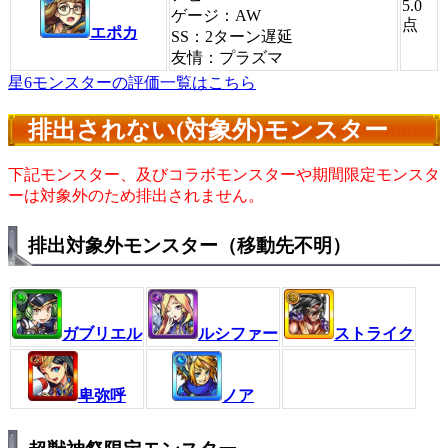
5.0
ゲージ：AW
点
エポカ
SS：2ターン遅延
友情：プラズマ
星6モンスターの評価一覧はこちら
排出されない(対象外)モンスター
下記モンスター、及びコラボモンスターや期間限定モンスタ
ーは対象外のため排出されません。
排出対象外モンスター（移動先不明）
ガブリエル
ルシファー
ストライク
卑弥呼
ノア