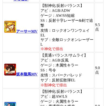
【獣神化/反射/バランス】
アビ：AGB/ADW
ゲージ：AW/SS短縮
SS：反射十字レーザー&剣で追
9.5
撃
点
友情：ロックオンワンウェイ
アーサーMV
EL
サブ：全敵ロックオンレーザー
L
※神化で排出
【貫通/バランス/サムライ】
アビ：AGB/反風
ゲージ：木属性キラー
9.0
SS：号令
点
坂本龍馬MV
友情：スパークバレッド
サブ：反射拡散弾EL
※獣神化で排出
【獣神化/反射/バランス】
アビ：超AW/LS
ゲージ：火属性キラー