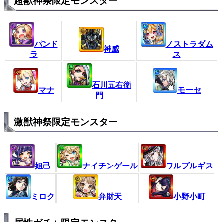
超獣神祭限定モンスター
パンド
ノストラダム
神威
ラ
ス
石川五右衛
マナ
モーセ
門
激獣神祭限定モンスター
妲己
ナイチンゲール
ワルプルギス
ミロク
弁財天
小野小町