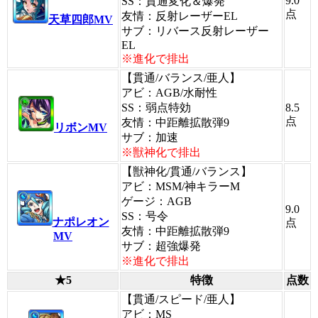
9.0
SS：貫通変化＆爆発
点
友情：反射レーザーEL
天草四郎MV
サブ：リバース反射レーザー
EL
※進化で排出
【貫通/バランス/亜人】
アビ：AGB/水耐性
SS：弱点特効
8.5
点
友情：中距離拡散弾9
リボンMV
サブ：加速
※獣神化で排出
【獣神化/貫通/バランス】
アビ：MSM/神キラーM
ゲージ：AGB
9.0
SS：号令
ナポレオン
点
友情：中距離拡散弾9
MV
サブ：超強爆発
※進化で排出
★5
特徴
点数
【貫通/スピード/亜人】
アビ：MS