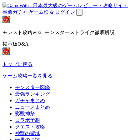
事前ガチャ
ゲーム検索
ログイン
モンスト攻略wiki | モンスターストライク徹底解説
掲示板Q&A
トップに戻る
ゲーム攻略一覧を見る
モンスター図鑑
最強ランキング
ガチャまとめ
ニュースまとめ
彩獣神祭
コラボ予想
クエスト攻略
神獣の聖域
転界の遺跡