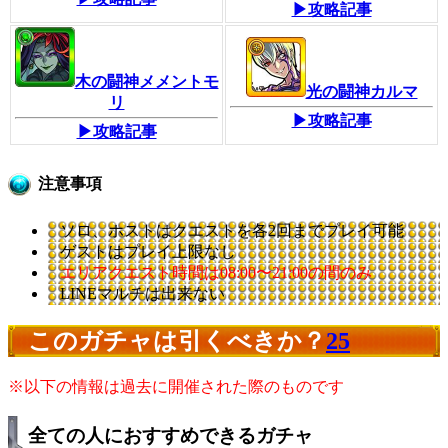
▶攻略記事
木の闘神メメントモ
光の闘神カルマ
リ
▶攻略記事
▶攻略記事
注意事項
ソロ、ホストはクエストを各2回までプレイ可能
ゲストはプレイ上限なし
エリアクエスト時間は08:00〜21:00の間のみ
LINEマルチは出来ない
このガチャは引くべきか？
25
※以下の情報は過去に開催された際のものです
全ての人におすすめできるガチャ