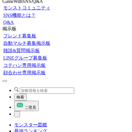
GameWithSNS/Q&A
モンストコミュニティ
SNS機能とは？
Q&A
掲示板
フレンド募集板
自動マルチ募集掲示板
雑談&質問掲示板
LINEグループ募集板
コテハン専用掲示板
顔合わせ専用掲示板
検索
ご意見
モンスター図鑑
最強ランキング