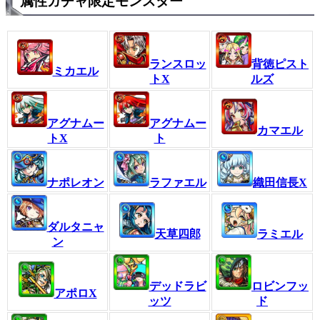
属性ガチャ限定モンスター
ランスロッ
背徳ピスト
ミカエル
トX
ルズ
アグナムー
アグナムー
カマエル
トX
ト
ナポレオン
ラファエル
織田信長X
ダルタニャ
天草四郎
ラミエル
ン
デッドラビ
ロビンフッ
アポロX
ッツ
ド