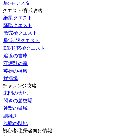
星5モンスター
クエスト/育成攻略
絶級クエスト
降臨クエスト
激究極クエスト
星5制限クエスト
EX/超究極クエスト
追憶の書庫
守護獣の森
英雄の神殿
採掘場
チャレンジ攻略
未開の大地
閃きの遊技場
神獣の聖域
訓練所
歴戦の跡地
初心者/復帰者向け情報