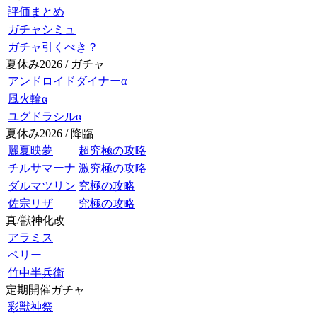
評価まとめ
ガチャシミュ
ガチャ引くべき？
夏休み2026 / ガチャ
アンドロイドダイナーα
風火輪α
ユグドラシルα
夏休み2026 / 降臨
麗夏映夢
超究極の攻略
チルサマーナ
激究極の攻略
ダルマツリン
究極の攻略
佐宗リザ
究極の攻略
真/獣神化改
アラミス
ペリー
竹中半兵衛
定期開催ガチャ
彩獣神祭