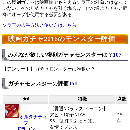
この復刻ガチャは映画館でもらえるソラ玉の対象とはなって
いない。そのためガチャを引く場合は、他の通常ガチャと同
様にオーブを使用する必要がある。
ソラ玉の入手方法と使い方はこちら
映画ガチャ2016のモンスター評価
みんなが欲しい復刻ガチャモンスターは？
107
【アンケート】ガチャモンスターは誰狙い？
ガチャモンスターの評価
151
★6
特徴
点数
【貫通/バランス/ドラゴン】
アビ：飛行/ADW
7.5
オルタナティ
点
SS：乱打＆ふっとばし
ブ
友情：ブレス
ドラゴン