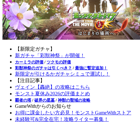
【新限定ガチャ】
新ガチャ「彩獣神祭」が開催！
カーミラの評価
/
ツクモの評価
彩獣神祭のガチャは引くべき？
/
最強に暫定追加！
新限定が引けるかガチャシミュで運試し！
【注目記事】
ヴェイン【轟絶】の攻略はこちら
モンスト夏休み2026の評価まとめ
覇者の塔
/
破界の星墓
/
神獣の聖域の攻略
GameWithからのお知らせ
お得に課金したい方必見！モンストGameWithストア
未経験可&完全在宅！攻略ライター募集！