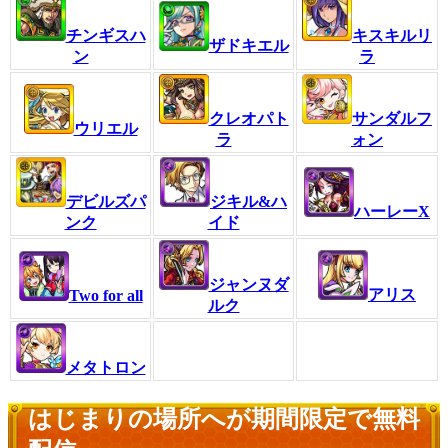
チンギスハ
キスキルリ
ザドキエル
ン
ラ
クレオパト
サンダルフ
ウリエル
ラ
ォン
デビルズパ
ジキル&ハ
ハーレーX
ンク
イド
ジャンヌダ
アリス
Two for all
ルク
メタトロン
はじまりの場所へが期間限定で無料