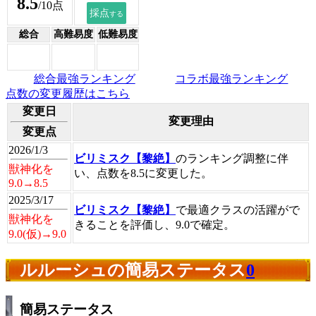
8.5
/10点
総合
高難易度
低難易度
総合最強ランキング
コラボ最強ランキング
点数の変更履歴はこちら
変更日
変更理由
変更点
2026/1/3
ビリミスク【黎絶】
のランキング調整に伴
獣神化を
い、点数を8.5に変更した。
9.0→8.5
2025/3/17
ビリミスク【黎絶】
で最適クラスの活躍がで
獣神化を
きることを評価し、9.0で確定。
9.0(仮)→9.0
ルルーシュの簡易ステータス
0
簡易ステータス