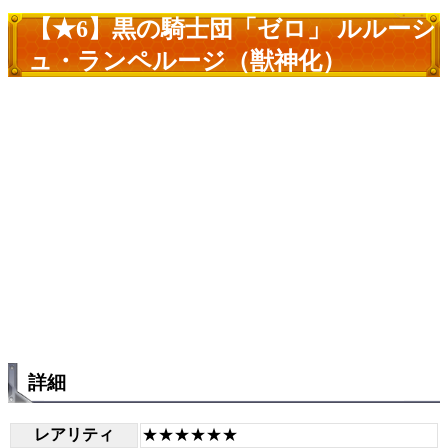
【★6】黒の騎士団「ゼロ」 ルルーシ
ュ・ランペルージ（獣神化）
詳細
レアリティ
★★★★★★