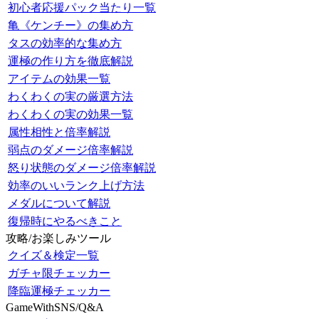
初心者応援パック当たり一覧
亀《ケンチー》の集め方
タスの効率的な集め方
運極の作り方を徹底解説
アイテムの効果一覧
わくわくの実の厳選方法
わくわくの実の効果一覧
属性相性と倍率解説
弱点のダメージ倍率解説
怒り状態のダメージ倍率解説
効率のいいランク上げ方法
メダルについて解説
復帰時にやるべきこと
攻略/お楽しみツール
クイズ＆検定一覧
ガチャ限チェッカー
降臨運極チェッカー
GameWithSNS/Q&A