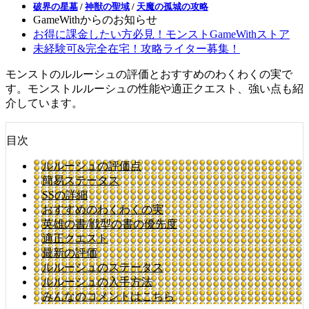
破界の星墓
/
神獣の聖域
/
天魔の孤城の攻略
GameWithからのお知らせ
お得に課金したい方必見！モンストGameWithストア
未経験可&完全在宅！攻略ライター募集！
モンストのルルーシュの評価とおすすめのわくわくの実で
す。モンストルルーシュの性能や適正クエスト、強い点も紹
介しています。
目次
ルルーシュの評価点
簡易ステータス
SSの詳細
おすすめのわくわくの実
英雄の書/戦型の書の優先度
適正クエスト
最新の評価
ルルーシュのステータス
ルルーシュの入手方法
みんなのコメントはこちら