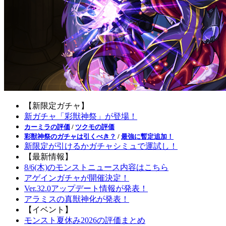
【新限定ガチャ】
新ガチャ「彩獣神祭」が登場！
カーミラの評価
/
ツクモの評価
彩獣神祭のガチャは引くべき？
/
最強に暫定追加！
新限定が引けるかガチャシミュで運試し！
【最新情報】
8/6(木)のモンストニュース内容はこちら
アゲインガチャが開催決定！
Ver.32.0アップデート情報が発表！
アラミスの真獣神化が発表！
【イベント】
モンスト夏休み2026の評価まとめ