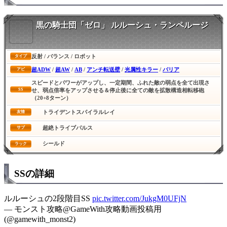
黒の騎士団「ゼロ」 ルルーシュ・ランペルージ
反射 / バランス / ロボット
タイプ
超ADW
/
超AW
/
AB
/
アンチ転送壁
/
光属性キラー
/
バリア
アビ
スピードとパワーがアップし、一定期間、ふれた敵の弱点を全て出現さ
SS
せ、弱点倍率をアップさせる＆停止後に全ての敵を拡散構造相転移砲
（20+8ターン）
トライデントスパイラルレイ
友情
超絶トライブパルス
サブ
シールド
ラック
SSの詳細
ルルーシュの2段階目SS
pic.twitter.com/JukgM0UFjN
— モンスト攻略@GameWith攻略動画投稿用
(@gamewith_monst2)