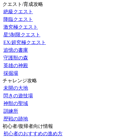
クエスト/育成攻略
絶級クエスト
降臨クエスト
激究極クエスト
星5制限クエスト
EX/超究極クエスト
追憶の書庫
守護獣の森
英雄の神殿
採掘場
チャレンジ攻略
未開の大地
閃きの遊技場
神獣の聖域
訓練所
歴戦の跡地
初心者/復帰者向け情報
初心者のおすすめの進め方