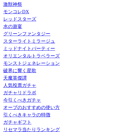
激獣神祭
モンコレDX
レッドスターズ
水の遊宴
グリーンファンタジー
スターライトミラージュ
ミッドナイトパーティー
オリエンタルトラベラーズ
モンストジェネレーション
破界に響く星歌
天魔英傑譚
人気投票ガチャ
ガチャリドラボ
今引くべきガチャ
オーブのおすすめの使い方
引くべきキャラの特徴
ガチャギフト
リセマラ当たりランキング