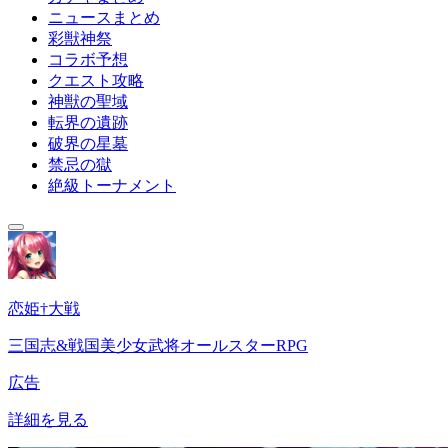
ニュースまとめ
彩獣神祭
コラボ予想
クエスト攻略
神獣の聖域
転界の遺跡
破界の星墓
禁忌の獄
絶級トーナメント
恋姫†大戦
三国志&戦国美少女武将オールスターRPG
広告
詳細を見る