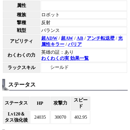
属性
種族
ロボット
撃種
反射
戦型
バランス
超ADW
/
超AW
/
AB
/
アンチ転送壁
/
光
アビリティ
属性キラー
/
バリア
英雄の証：あり
わくわくの力
わくわくの実 効果一覧
シールド
ラックスキル
ステータス
スピー
ステータス
攻撃力
HP
ド
Lv120＆
24035
30070
402.95
タス強化後