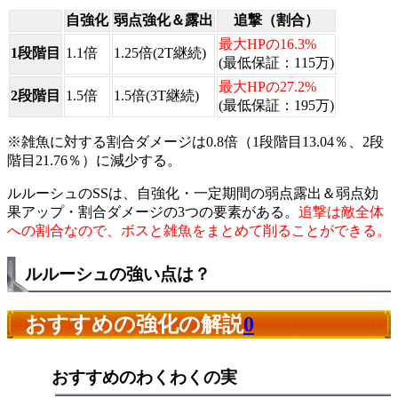
自強化
弱点強化＆露出
追撃（割合）
最大HPの16.3%
1段階目
1.1倍
1.25倍
(2T継続)
(最低保証：115万)
最大HPの27.2%
2段階目
1.5倍
1.5倍
(3T継続)
(最低保証：195万)
※雑魚に対する割合ダメージは0.8倍（1段階目13.04％、2段
階目21.76％）に減少する。
ルルーシュのSSは、自強化・一定期間の弱点露出＆弱点効
果アップ・割合ダメージの3つの要素がある。
追撃は敵全体
への割合なので、ボスと雑魚をまとめて削ることができる。
ルルーシュの強い点は？
おすすめの強化の解説
0
おすすめのわくわくの実