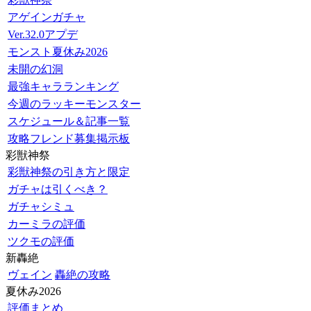
アゲインガチャ
Ver.32.0アプデ
モンスト夏休み2026
未開の幻洞
最強キャラランキング
今週のラッキーモンスター
スケジュール＆記事一覧
攻略フレンド募集掲示板
彩獣神祭
彩獣神祭の引き方と限定
ガチャは引くべき？
ガチャシミュ
カーミラの評価
ツクモの評価
新轟絶
ヴェイン
轟絶の攻略
夏休み2026
評価まとめ