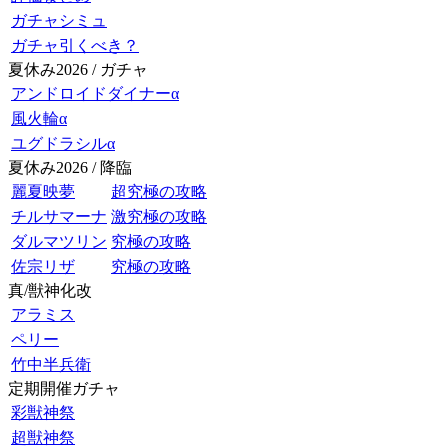
ガチャシミュ
ガチャ引くべき？
夏休み2026 / ガチャ
アンドロイドダイナーα
風火輪α
ユグドラシルα
夏休み2026 / 降臨
麗夏映夢
超究極の攻略
チルサマーナ
激究極の攻略
ダルマツリン
究極の攻略
佐宗リザ
究極の攻略
真/獣神化改
アラミス
ペリー
竹中半兵衛
定期開催ガチャ
彩獣神祭
超獣神祭