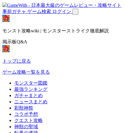
事前ガチャ
ゲーム検索
ログイン
モンスト攻略wiki | モンスターストライク徹底解説
掲示板Q&A
トップに戻る
ゲーム攻略一覧を見る
モンスター図鑑
最強ランキング
ガチャまとめ
ニュースまとめ
彩獣神祭
コラボ予想
クエスト攻略
神獣の聖域
転界の遺跡