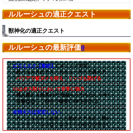
ルルーシュの適正クエスト
獣神化の適正クエスト
ルルーシュの最新評価
0
ビリミスク【黎絶】
にギミック対応
└超バランスにでき、光キラー持ちで高火力
└
バリアで被ダメを抑え、リンゴも防げる
SSはボス削りにおいて非常に強力
└弱点露出＆効果UPで後続も火力を出しやすい
└追撃は恐らく割合で確実にHPを削れる
友情火力は安定しない
└スパイラルレイは狙った敵に火力を出し難い
└トライブパルスはクエストへの依存が大きい