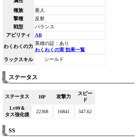
属性
種族
亜人
撃種
反射
戦型
バランス
アビリティ
AB
英雄の証：あり
わくわくの力
わくわくの実 効果一覧
シールド
ラックスキル
ステータス
スピー
ステータス
攻撃力
HP
ド
Lv99＆
22368
16841
347.62
タス強化後
SS