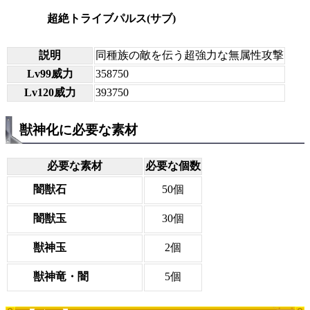
超絶トライブパルス(サブ)
説明
同種族の敵を伝う超強力な無属性攻撃
Lv99威力
358750
Lv120威力
393750
獣神化に必要な素材
必要な素材
必要な個数
闇獣石
50個
闇獣玉
30個
獣神玉
2個
獣神竜・闇
5個