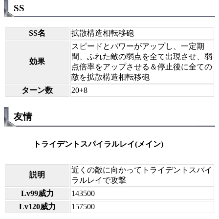
SS
SS名
拡散構造相転移砲
スピードとパワーがアップし、一定期
間、ふれた敵の弱点を全て出現させ、弱
効果
点倍率をアップさせる＆停止後に全ての
敵を拡散構造相転移砲
ターン数
20+8
友情
トライデントスパイラルレイ(メイン)
近くの敵に向かってトライデントスパイ
説明
ラルレイで攻撃
Lv99威力
143500
Lv120威力
157500