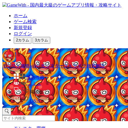
ホーム
ゲーム検索
新規登録
ログイン
2カラム
3カラム
モンスト攻略wiki | モンスターストライク徹底解説
他の攻略
コミュ
掲示板
Q&A