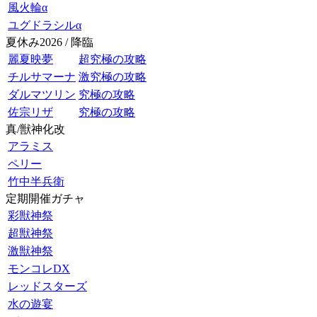
風火輪α
ユグドラシルα
夏休み2026 / 降臨
麗夏映夢
超究極の攻略
チルサマーナ
激究極の攻略
ダルマツリン
究極の攻略
佐宗リザ
究極の攻略
真/獣神化改
アラミス
ペリー
竹中半兵衛
定期開催ガチャ
彩獣神祭
超獣神祭
激獣神祭
モンコレDX
レッドスターズ
水の遊宴