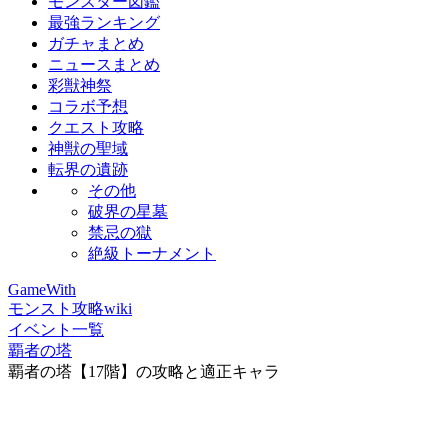
モンスター図鑑
最強ランキング
ガチャまとめ
ニュースまとめ
彩獣神祭
コラボ予想
クエスト攻略
神獣の聖域
転界の遺跡
その他
破界の星墓
禁忌の獄
絶級トーナメント
GameWith
モンスト攻略wiki
イベント一覧
覇者の塔
覇者の塔【17階】の攻略と適正キャラ