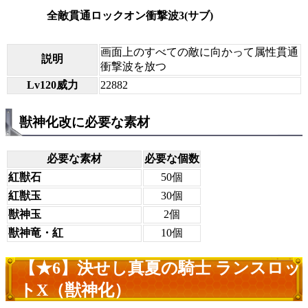
全敵貫通ロックオン衝撃波3(サブ)
画面上のすべての敵に向かって属性貫通
説明
衝撃波を放つ
Lv120威力
22882
獣神化改に必要な素材
必要な素材
必要な個数
紅獣石
50個
紅獣玉
30個
獣神玉
2個
獣神竜・紅
10個
【★6】決せし真夏の騎士 ランスロッ
トX（獣神化）