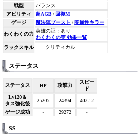
戦型
バランス
アビリティ
超AGB
/
回復M
ゲージ
魔法陣ブースト
/
闇属性キラー
英雄の証：あり
わくわくの力
わくわくの実 効果一覧
クリティカル
ラックスキル
ステータス
スピー
ステータス
攻撃力
HP
ド
Lv120＆
25205
24394
402.12
タス強化後
ゲージ成功
-
29272
-
SS