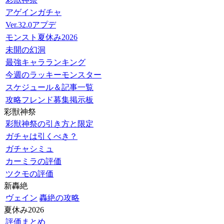
アゲインガチャ
Ver.32.0アプデ
モンスト夏休み2026
未開の幻洞
最強キャラランキング
今週のラッキーモンスター
スケジュール＆記事一覧
攻略フレンド募集掲示板
彩獣神祭
彩獣神祭の引き方と限定
ガチャは引くべき？
ガチャシミュ
カーミラの評価
ツクモの評価
新轟絶
ヴェイン
轟絶の攻略
夏休み2026
評価まとめ