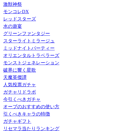
激獣神祭
モンコレDX
レッドスターズ
水の遊宴
グリーンファンタジー
スターライトミラージュ
ミッドナイトパーティー
オリエンタルトラベラーズ
モンストジェネレーション
破界に響く星歌
天魔英傑譚
人気投票ガチャ
ガチャリドラボ
今引くべきガチャ
オーブのおすすめの使い方
引くべきキャラの特徴
ガチャギフト
リセマラ当たりランキング