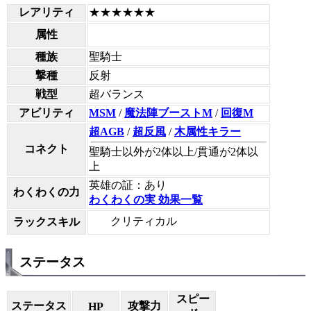
レアリティ
★★★★★★
属性
種族
聖騎士
撃種
反射
戦型
超バランス
アビリティ
MSM
/
魔法陣ブーストM
/
回復M
超AGB
/
超反風
/
木属性キラー
コネクト
聖騎士以外が2体以上/貫通が2体以
上
英雄の証：あり
わくわくの力
わくわくの実 効果一覧
クリティカル
ラックスキル
ステータス
スピー
ステータス
攻撃力
HP