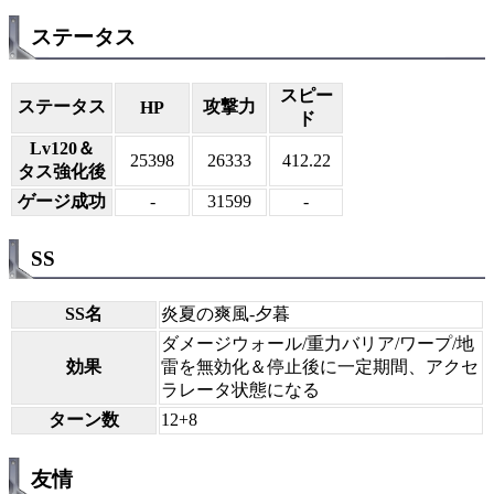
ステータス
スピー
ステータス
攻撃力
HP
ド
Lv120＆
25398
26333
412.22
タス強化後
ゲージ成功
-
31599
-
SS
SS名
炎夏の爽風-夕暮
ダメージウォール/重力バリア/ワープ/地
効果
雷を無効化＆停止後に一定期間、アクセ
ラレータ状態になる
ターン数
12+8
友情