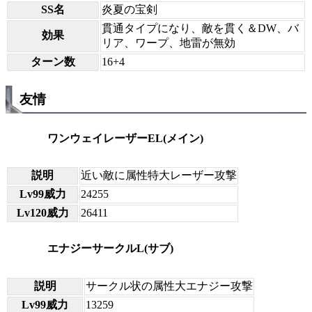
SS名
炎夏の宝剣
貫通タイプになり、敵を貫く＆DW、バ
効果
リア、ワープ、地雷が無効
ターン数
16+4
友情
ワンウェイレーザーEL(メイン)
説明
近い敵に属性特大レーザー攻撃
Lv99威力
24255
Lv120威力
26411
エナジーサークルL(サブ)
説明
サークル状の属性大エナジー攻撃
Lv99威力
13259