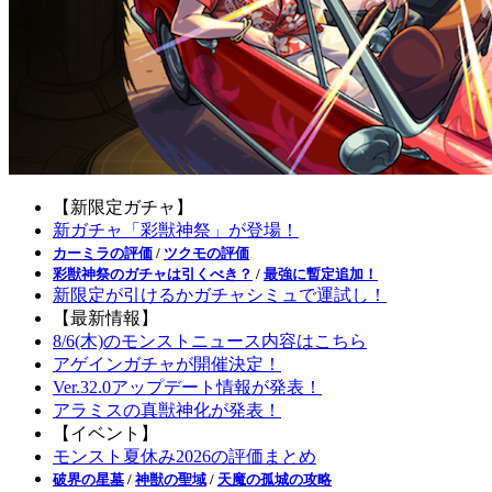
【新限定ガチャ】
新ガチャ「彩獣神祭」が登場！
カーミラの評価
/
ツクモの評価
彩獣神祭のガチャは引くべき？
/
最強に暫定追加！
新限定が引けるかガチャシミュで運試し！
【最新情報】
8/6(木)のモンストニュース内容はこちら
アゲインガチャが開催決定！
Ver.32.0アップデート情報が発表！
アラミスの真獣神化が発表！
【イベント】
モンスト夏休み2026の評価まとめ
破界の星墓
/
神獣の聖域
/
天魔の孤城の攻略