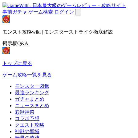
事前ガチャ
ゲーム検索
ログイン
モンスト攻略wiki | モンスターストライク徹底解説
掲示板Q&A
トップに戻る
ゲーム攻略一覧を見る
モンスター図鑑
最強ランキング
ガチャまとめ
ニュースまとめ
彩獣神祭
コラボ予想
クエスト攻略
神獣の聖域
転界の遺跡