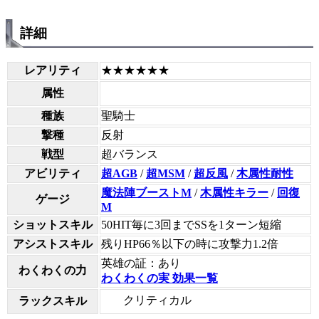
詳細
レアリティ
★★★★★★
属性
種族
聖騎士
撃種
反射
戦型
超バランス
アビリティ
超AGB
/
超MSM
/
超反風
/
木属性耐性
魔法陣ブーストM
/
木属性キラー
/
回復
ゲージ
M
ショットスキル
50HIT毎に3回までSSを1ターン短縮
アシストスキル
残りHP66％以下の時に攻撃力1.2倍
英雄の証：あり
わくわくの力
わくわくの実 効果一覧
クリティカル
ラックスキル