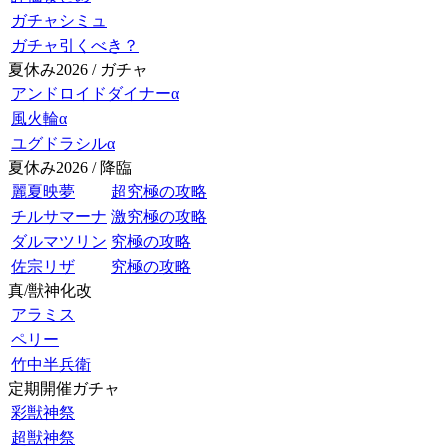
ガチャシミュ
ガチャ引くべき？
夏休み2026 / ガチャ
アンドロイドダイナーα
風火輪α
ユグドラシルα
夏休み2026 / 降臨
麗夏映夢
超究極の攻略
チルサマーナ
激究極の攻略
ダルマツリン
究極の攻略
佐宗リザ
究極の攻略
真/獣神化改
アラミス
ペリー
竹中半兵衛
定期開催ガチャ
彩獣神祭
超獣神祭