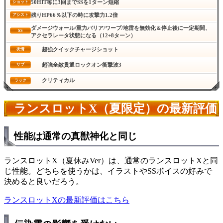
50HIT毎に3回までSSを1ターン短縮
ショット
残りHP66％以下の時に攻撃力1.2倍
アシスト
ダメージウォール/重力バリア/ワープ/地雷を無効化＆停止後に一定期間、
SS
アクセラレータ状態になる（12+8ターン）
超強クイックチャージショット
友情
超強全敵貫通ロックオン衝撃波3
サブ
クリティカル
ラック
ランスロットX（夏限定）の最新評価
性能は通常の真獣神化と同じ
ランスロットX（夏休みVer）は、通常のランスロットXと同
じ性能。どちらを使うかは、イラストやSSボイスの好みで
決めると良いだろう。
ランスロットXの最新評価はこちら