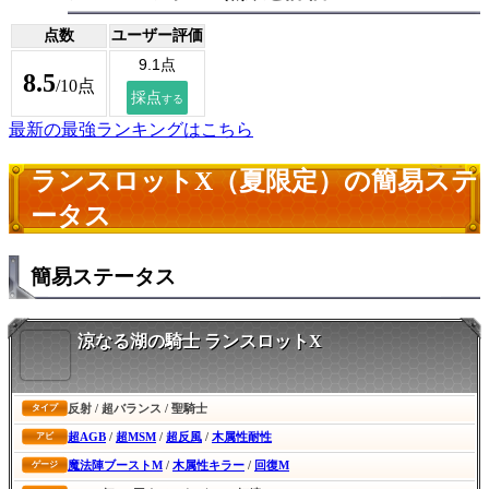
点数
ユーザー評価
8.5
/10点
最新の最強ランキングはこちら
ランスロットX（夏限定）の簡易ステ
ータス
簡易ステータス
涼なる湖の騎士 ランスロットX
反射 / 超バランス / 聖騎士
タイプ
超AGB
/
超MSM
/
超反風
/
木属性耐性
アビ
魔法陣ブーストM
/
木属性キラー
/
回復M
ゲージ