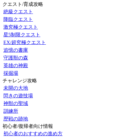
クエスト/育成攻略
絶級クエスト
降臨クエスト
激究極クエスト
星5制限クエスト
EX/超究極クエスト
追憶の書庫
守護獣の森
英雄の神殿
採掘場
チャレンジ攻略
未開の大地
閃きの遊技場
神獣の聖域
訓練所
歴戦の跡地
初心者/復帰者向け情報
初心者のおすすめの進め方