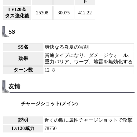
ド
Lv120＆
25398
30075
412.22
タス強化後
SS
SS名
爽快なる炎夏の宝剣
貫通タイプになり、ダメージウォール、
効果
重力バリア、ワープ、地雷を無効化する
ターン数
12+8
友情
チャージショット(メイン)
説明
近くの敵に属性チャージショットで攻撃
Lv120威力
78750