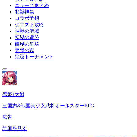
ニュースまとめ
彩獣神祭
コラボ予想
クエスト攻略
神獣の聖域
転界の遺跡
破界の星墓
禁忌の獄
絶級トーナメント
恋姫†大戦
三国志&戦国美少女武将オールスターRPG
広告
詳細を見る