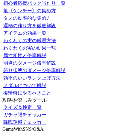
初心者応援パック当たり一覧
亀《ケンチー》の集め方
タスの効率的な集め方
運極の作り方を徹底解説
アイテムの効果一覧
わくわくの実の厳選方法
わくわくの実の効果一覧
属性相性と倍率解説
弱点のダメージ倍率解説
怒り状態のダメージ倍率解説
効率のいいランク上げ方法
メダルについて解説
復帰時にやるべきこと
攻略/お楽しみツール
クイズ＆検定一覧
ガチャ限チェッカー
降臨運極チェッカー
GameWithSNS/Q&A