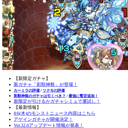
【新限定ガチャ】
新ガチャ「彩獣神祭」が登場！
カーミラの評価
/
ツクモの評価
彩獣神祭のガチャは引くべき？
/
最強に暫定追加！
新限定が引けるかガチャシミュで運試し！
【最新情報】
8/6(木)のモンストニュース内容はこちら
アゲインガチャが開催決定！
Ver.32.0アップデート情報が発表！