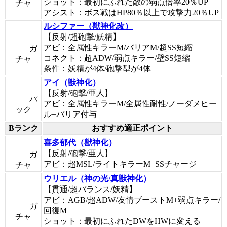
ショット：最初にふれた敵の弱点倍率20％UP
チャ
アシスト：ボス戦はHP80％以上で攻撃力20％UP
ルシファー（獣神化改）
【反射/超砲撃/妖精】
アビ：全属性キラーM/バリアM/超SS短縮
ガ
コネクト：超ADW/弱点キラー/壁SS短縮
チャ
条件：妖精が4体/砲撃型が4体
アイ（獣神化）
【反射/砲撃/亜人】
パ
アビ：全属性キラーM/全属性耐性/ノーダメヒー
ック
ル+バリア付与
Bランク
おすすめ適正ポイント
喜多郁代（獣神化）
【反射/砲撃/亜人】
ガ
アビ：超MSL/ライトキラーM+SSチャージ
チャ
ウリエル（神の光/真獣神化）
【貫通/超バランス/妖精】
アビ：AGB/超ADW/友情ブーストM+弱点キラー/
ガ
回復M
チャ
ショット：最初にふれたDWをHWに変える