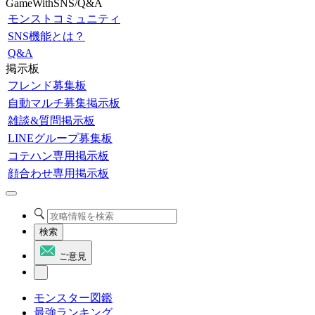
GameWithSNS/Q&A
モンストコミュニティ
SNS機能とは？
Q&A
掲示板
フレンド募集板
自動マルチ募集掲示板
雑談&質問掲示板
LINEグループ募集板
コテハン専用掲示板
顔合わせ専用掲示板
検索
ご意見
モンスター図鑑
最強ランキング