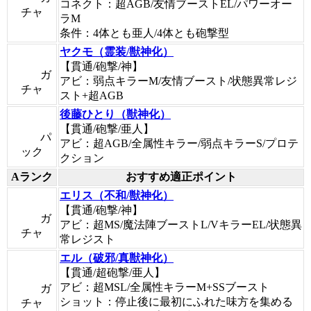
コネクト：超AGB/友情ブーストEL/パワーオー
チャ
ラM
条件：4体とも亜人/4体とも砲撃型
ヤクモ（霊装/獣神化）
【貫通/砲撃/神】
ガ
アビ：弱点キラーM/友情ブースト/状態異常レジ
チャ
スト+超AGB
後藤ひとり（獣神化）
【貫通/砲撃/亜人】
パ
アビ：超AGB/全属性キラー/弱点キラーS/プロテ
ック
クション
Aランク
おすすめ適正ポイント
エリス（不和/獣神化）
【貫通/砲撃/神】
ガ
アビ：超MS/魔法陣ブーストL/VキラーEL/状態異
チャ
常レジスト
エル（破邪/真獣神化）
【貫通/超砲撃/亜人】
アビ：超MSL/全属性キラーM+SSブースト
ガ
ショット：停止後に最初にふれた味方を集める
チャ