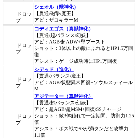
シェオル（獣神化）
【貫通/砲撃/魔王】
ドロッ
アビ：ザコキラーM
プ
コディエゴス（真獣神化）
【貫通/超バランス/幻妖】
アビ：AGB/超ADW+壁ブースト
ドロッ
ショット：3体以上の敵にふれるとHP1.5万回
プ
復
アシスト：ゲージ成功時にHP1万回復
シデッド（進化）
【貫通/バランス/魔王】
ドロッ
アビ：AGB/状態異常回復+ソウルスティール
プ
M
アジテーター（真獣神化）
【貫通/超バランス/幻妖】
アビ：超AGB/超MSM+回復/SSチャージ
ショット：敵3体触れで一定期間、防御力1.25
ドロッ
倍
プ
アシスト：ボス戦でSSが満タンだと攻撃力
1.1倍