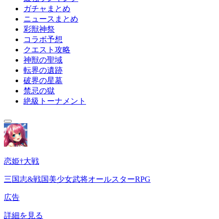
ガチャまとめ
ニュースまとめ
彩獣神祭
コラボ予想
クエスト攻略
神獣の聖域
転界の遺跡
破界の星墓
禁忌の獄
絶級トーナメント
恋姫†大戦
三国志&戦国美少女武将オールスターRPG
広告
詳細を見る