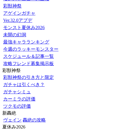
彩獣神祭
アゲインガチャ
Ver.32.0アプデ
モンスト夏休み2026
未開の幻洞
最強キャラランキング
今週のラッキーモンスター
スケジュール＆記事一覧
攻略フレンド募集掲示板
彩獣神祭
彩獣神祭の引き方と限定
ガチャは引くべき？
ガチャシミュ
カーミラの評価
ツクモの評価
新轟絶
ヴェイン
轟絶の攻略
夏休み2026