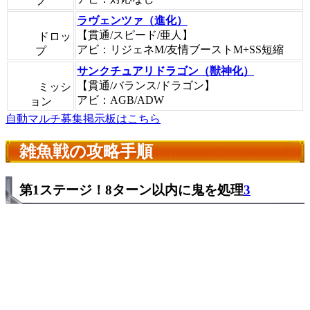
プ
ラヴェンツァ（進化）
【貫通/スピード/亜人】
ドロッ
アビ：リジェネM/友情ブーストM+SS短縮
プ
サンクチュアリドラゴン（獣神化）
【貫通/バランス/ドラゴン】
ミッシ
アビ：AGB/ADW
ョン
自動マルチ募集掲示板はこちら
雑魚戦の攻略手順
第1ステージ！8ターン以内に鬼を処理
3