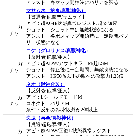
アシスト：各マップ開始時にバリアを張る
マサムネ（約束/真獣神化）
【貫通/超砲撃型/サムライ】
アビ：超AGB/状態異常レジスト/超SS短縮
ガ
ショット：ショット中は無敵状態になる
チャ
アシスト：各ボスマップ開始時に一定期間バブ
リー状態になる
ニケ（グロリアス/真獣神化）
【反射/超砲撃/亜人】
アビ：超ADW/アウトキラーM/超LSM
ガ
ショット：停止後に一定期間、無敵状態になる
チャ
アシスト：HP50％以下の敵への攻撃力1.25倍
ネオ（獣神化改）
【反射/超砲撃/亜人】
アビ：LシールドモードM
ガ
コネクト：バリアM
チャ
条件：反射のみ/水以外が2体以上
久遠（再会/真獣神化）
【貫通/超砲撃/亜人】
アビ：超ADW/回復L/状態異常レジスト
ガ