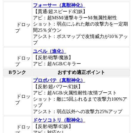
フォーサー（真獣神化）
【貫通/超スピード/幻妖】
アビ：超MSM/連撃キラーM/無属性耐性
ショット：弱点にふれた敵の攻撃力を一定期
ドロッ
間25％ダウン
プ
アシスト：ボスマップで友情威力が10％アッ
プ
ユベル（進化）
【反射/砲撃/魔族】
ドロッ
アビ：超AGB/Cキラー
プ
Bランク
おすすめ適正ポイント
プロポバテ（真獣神化）
【反射/超パワー/幻妖】
アビ：超AGB/火属性耐性/友情ブースト
ドロッ
ショット：敵に5回ふれるまで攻撃力100%ア
プ
ップ
アシスト：弱点以外への攻撃力25%アップ
ドケソコトリ（獣神化）
【反射/砲撃/幻妖】
ドロッ
アビ：対応なし