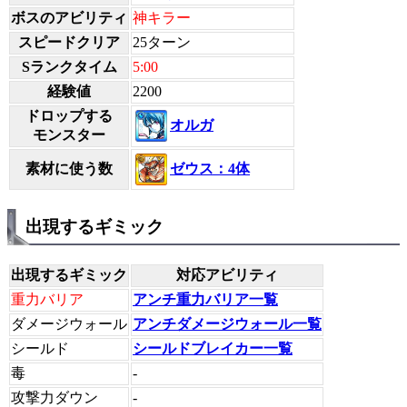
ボスのアビリティ
神キラー
スピードクリア
25ターン
Sランクタイム
5:00
経験値
2200
ドロップする
オルガ
モンスター
ゼウス：4体
素材に使う数
出現するギミック
出現するギミック
対応アビリティ
重力バリア
アンチ重力バリア一覧
ダメージウォール
アンチダメージウォール一覧
シールド
シールドブレイカー一覧
毒
-
攻撃力ダウン
-