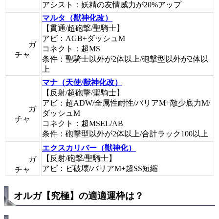
アシスト：妖精の友情威力が20%アップ
マルタ（獣神化改）
【貫通/超砲撃/聖騎士】
アビ：AGB+ダッシュM
ガ
コネクト：超MS
チャ
条件：聖騎士以外が2体以上/砲撃型以外が2体以
上
マナ（天使/獣神化改）
【反射/超砲撃/聖騎士】
アビ：超ADW/全属性耐性/バリアM+敵少底力M/
ガ
ダッシュM
チャ
コネクト：超MSEL/AB
条件：砲撃型以外が2体以上/合計ラック100以上
エクスカリバー（獣神化）
【反射/砲撃/聖騎士】
ガ
アビ：ビ破壊/バリアM+超SS短縮
チャ
オルガ【究極】の適適運枠は？