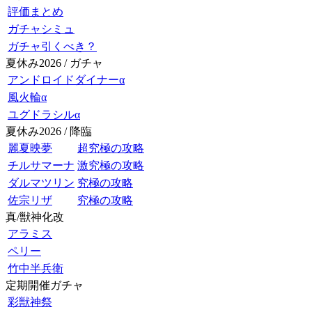
評価まとめ
ガチャシミュ
ガチャ引くべき？
夏休み2026 / ガチャ
アンドロイドダイナーα
風火輪α
ユグドラシルα
夏休み2026 / 降臨
麗夏映夢
超究極の攻略
チルサマーナ
激究極の攻略
ダルマツリン
究極の攻略
佐宗リザ
究極の攻略
真/獣神化改
アラミス
ペリー
竹中半兵衛
定期開催ガチャ
彩獣神祭