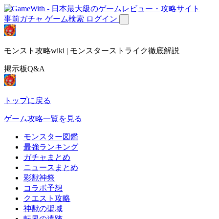
事前ガチャ
ゲーム検索
ログイン
モンスト攻略wiki | モンスターストライク徹底解説
掲示板Q&A
トップに戻る
ゲーム攻略一覧を見る
モンスター図鑑
最強ランキング
ガチャまとめ
ニュースまとめ
彩獣神祭
コラボ予想
クエスト攻略
神獣の聖域
転界の遺跡