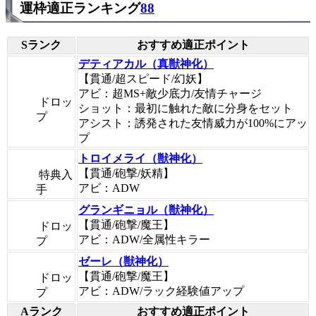
運枠適正ランキング
88
Sランク
おすすめ適正ポイント
デティアカル（真獣神化）
【貫通/超スピード/幻妖】
アビ：超MS+敵少底力/友情チャージ
ドロッ
ショット：最初に触れた敵に分身をセット
プ
アシスト：誘発された友情威力が100%にアッ
プ
トロイメライ（獣神化）
【貫通/砲撃/妖精】
特典入
アビ：ADW
手
グランギニョル（獣神化）
【貫通/砲撃/魔王】
ドロッ
アビ：ADW/全属性キラー
プ
ゼーレ（獣神化）
【貫通/砲撃/魔王】
ドロッ
アビ：ADW/ラック経験値アップ
プ
Aランク
おすすめ適正ポイント