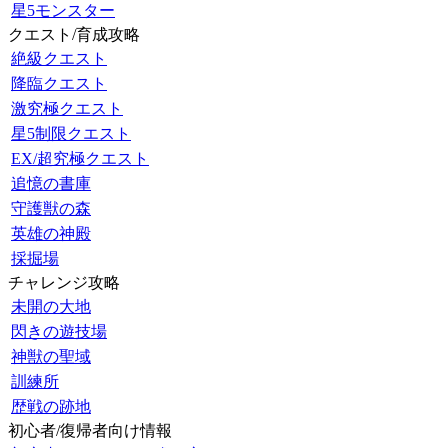
星5モンスター
クエスト/育成攻略
絶級クエスト
降臨クエスト
激究極クエスト
星5制限クエスト
EX/超究極クエスト
追憶の書庫
守護獣の森
英雄の神殿
採掘場
チャレンジ攻略
未開の大地
閃きの遊技場
神獣の聖域
訓練所
歴戦の跡地
初心者/復帰者向け情報