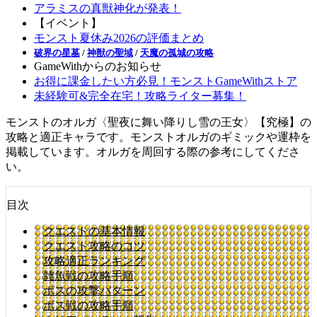
アラミスの真獣神化が発表！
【イベント】
モンスト夏休み2026の評価まとめ
破界の星墓
/
神獣の聖域
/
天魔の孤城の攻略
GameWithからのお知らせ
お得に課金したい方必見！モンストGameWithストア
未経験可&完全在宅！攻略ライター募集！
モンストのオルガ〈聖夜に舞い降りし雪の王女〉【究極】の
攻略と適正キャラです。モンストオルガのギミックや運枠を
掲載しています。オルガを周回する際の参考にしてくださ
い。
目次
クエストの基本情報
クエスト攻略のコツ
攻略適正ランキング
雑魚戦の攻略手順
ボスの攻撃パターン
ボス戦の攻略手順