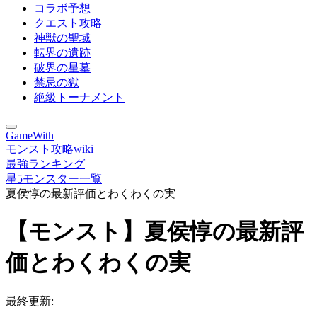
コラボ予想
クエスト攻略
神獣の聖域
転界の遺跡
破界の星墓
禁忌の獄
絶級トーナメント
GameWith
モンスト攻略wiki
最強ランキング
星5モンスター一覧
夏侯惇の最新評価とわくわくの実
【モンスト】夏侯惇の最新評
価とわくわくの実
最終更新: