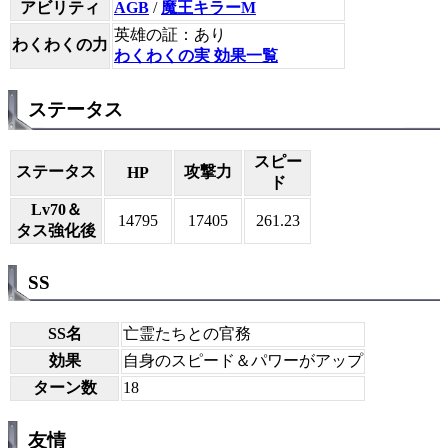
アビリティ
AGB
/
魔王キラーM
英雄の証：あり
わくわくの力
わくわくの実 効果一覧
ステータス
スピー
ステータス
攻撃力
HP
ド
Lv70＆
14795
17405
261.23
タス強化後
SS
SS名
亡霊たちとの官務
効果
自身のスピード＆パワーがアップ
ターン数
18
友情