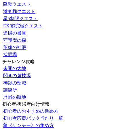
降臨クエスト
激究極クエスト
星5制限クエスト
EX/超究極クエスト
追憶の書庫
守護獣の森
英雄の神殿
採掘場
チャレンジ攻略
未開の大地
閃きの遊技場
神獣の聖域
訓練所
歴戦の跡地
初心者/復帰者向け情報
初心者のおすすめの進め方
初心者応援パック当たり一覧
亀《ケンチー》の集め方