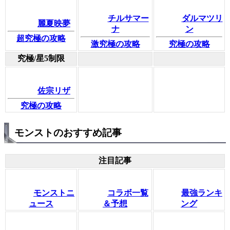
チルサマー
ダルマツリ
麗夏映夢
ナ
ン
超究極の攻略
激究極の攻略
究極の攻略
究極/星5制限
佐宗リザ
究極の攻略
モンストのおすすめ記事
注目記事
モンストニ
コラボ一覧
最強ランキ
ュース
＆予想
ング