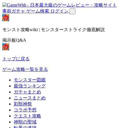
事前ガチャ
ゲーム検索
ログイン
モンスト攻略wiki | モンスターストライク徹底解説
掲示板Q&A
トップに戻る
ゲーム攻略一覧を見る
モンスター図鑑
最強ランキング
ガチャまとめ
ニュースまとめ
彩獣神祭
コラボ予想
クエスト攻略
神獣の聖域
転界の遺跡