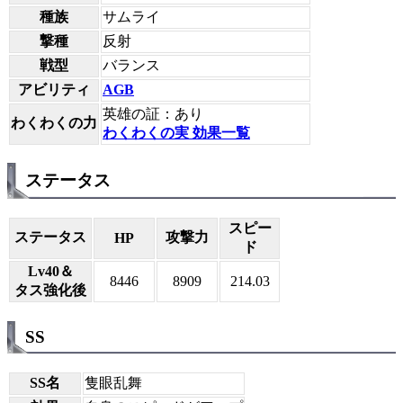
種族
サムライ
撃種
反射
戦型
バランス
アビリティ
AGB
英雄の証：あり
わくわくの力
わくわくの実 効果一覧
ステータス
スピー
ステータス
攻撃力
HP
ド
Lv40＆
8446
8909
214.03
タス強化後
SS
SS名
隻眼乱舞