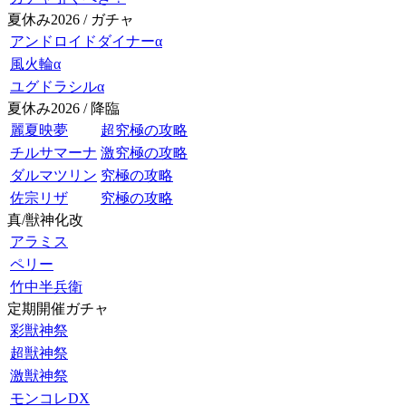
夏休み2026 / ガチャ
アンドロイドダイナーα
風火輪α
ユグドラシルα
夏休み2026 / 降臨
麗夏映夢
超究極の攻略
チルサマーナ
激究極の攻略
ダルマツリン
究極の攻略
佐宗リザ
究極の攻略
真/獣神化改
アラミス
ペリー
竹中半兵衛
定期開催ガチャ
彩獣神祭
超獣神祭
激獣神祭
モンコレDX