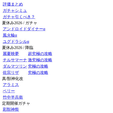
評価まとめ
ガチャシミュ
ガチャ引くべき？
夏休み2026 / ガチャ
アンドロイドダイナーα
風火輪α
ユグドラシルα
夏休み2026 / 降臨
麗夏映夢
超究極の攻略
チルサマーナ
激究極の攻略
ダルマツリン
究極の攻略
佐宗リザ
究極の攻略
真/獣神化改
アラミス
ペリー
竹中半兵衛
定期開催ガチャ
彩獣神祭