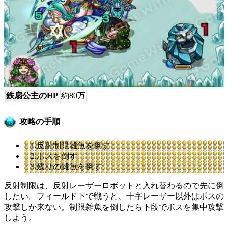
鉄扇公主のHP
約80万
攻略の手順
1.反射制限雑魚を倒す
2.ボスを倒す
3.残りの雑魚を倒す
反射制限は、反射レーザーロボットと入れ替わるので先に倒
したい。フィールド下で戦うと、十字レーザー以外はボスの
攻撃しか来ない。制限雑魚を倒したら下段でボスを集中攻撃
しよう。