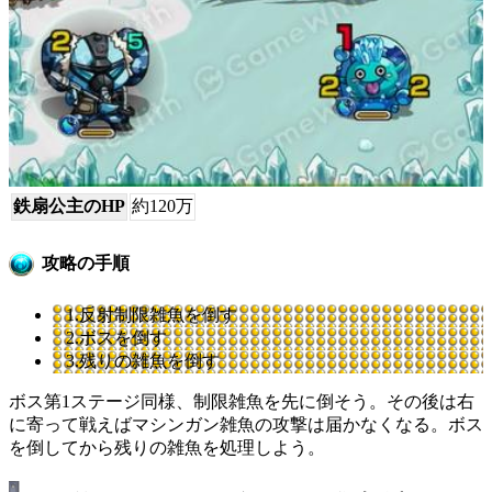
鉄扇公主のHP
約120万
攻略の手順
1.反射制限雑魚を倒す
2.ボスを倒す
3.残りの雑魚を倒す
ボス第1ステージ同様、制限雑魚を先に倒そう。その後は右
に寄って戦えばマシンガン雑魚の攻撃は届かなくなる。ボス
を倒してから残りの雑魚を処理しよう。