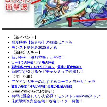
【新イベント】
麗夏映夢【超究極】の攻略はこちら
モンスト夏休み2026まとめ
【新限定ガチャ】
新ガチャ「彩獣神祭」が開催！
カーミラの評価
/
ツクモの評価
彩獣神祭のガチャは引くべき？
/
最強に暫定追加！
新限定が引けるかガチャシミュで運試し！
【注目記事】
アゲインガチャのおすすめコースと当たりキャラ
破界の星墓
/
神獣の聖域
/
天魔の孤城の攻略
GameWithからのお知らせ
お得に課金したい方必見！モンストGameWithストア
未経験可&完全在宅！攻略ライター募集！