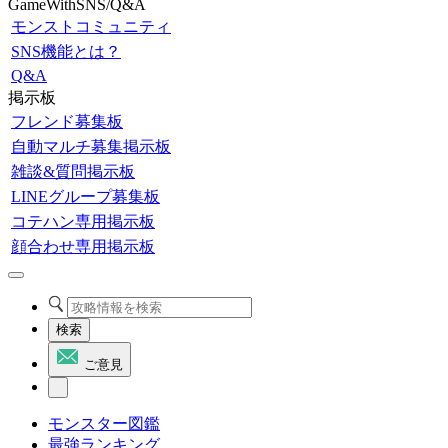
GameWithSNS/Q&A
モンストコミュニティ
SNS機能とは？
Q&A
掲示板
フレンド募集板
自動マルチ募集掲示板
雑談&質問掲示板
LINEグループ募集板
コテハン専用掲示板
顔合わせ専用掲示板
検索
ご意見
モンスター図鑑
最強ランキング