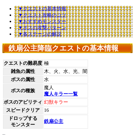
▼クエストの基本情報
▼クエスト攻略のコツ
▼おすすめモンスター
▼ボスの攻撃パターン
▼各ステージの解説
鉄扇公主降臨クエストの基本情報
クエストの難易度
極
雑魚の属性
木、火、水、光、闇
ボスの属性
水
魔人
ボスの種族
魔人キラー一覧
ボスのアビリティ
幻獣キラー
スピードクリア
16
ドロップする
鉄扇公主
モンスター