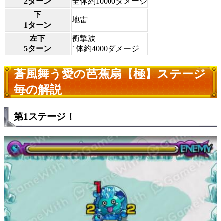
2ターン
全体約10000ダメージ
下
地雷
1ターン
左下
衝撃波
5ターン
1体約4000ダメージ
蒼風舞う愛の芭蕉扇【極】ステージ
毎の解説
第1ステージ！