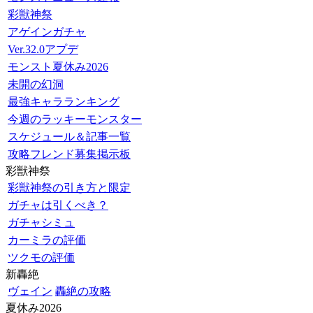
彩獣神祭
アゲインガチャ
Ver.32.0アプデ
モンスト夏休み2026
未開の幻洞
最強キャラランキング
今週のラッキーモンスター
スケジュール＆記事一覧
攻略フレンド募集掲示板
彩獣神祭
彩獣神祭の引き方と限定
ガチャは引くべき？
ガチャシミュ
カーミラの評価
ツクモの評価
新轟絶
ヴェイン
轟絶の攻略
夏休み2026