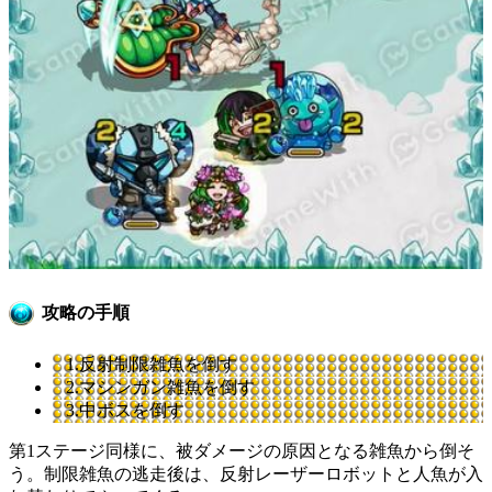
攻略の手順
1.反射制限雑魚を倒す
2.マシンガン雑魚を倒す
3.中ボスを倒す
第1ステージ同様に、被ダメージの原因となる雑魚から倒そ
う。制限雑魚の逃走後は、反射レーザーロボットと人魚が入