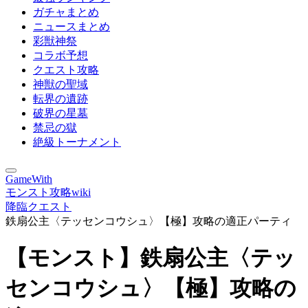
ガチャまとめ
ニュースまとめ
彩獣神祭
コラボ予想
クエスト攻略
神獣の聖域
転界の遺跡
破界の星墓
禁忌の獄
絶級トーナメント
GameWith
モンスト攻略wiki
降臨クエスト
鉄扇公主〈テッセンコウシュ〉【極】攻略の適正パーティ
【モンスト】鉄扇公主〈テッ
センコウシュ〉【極】攻略の