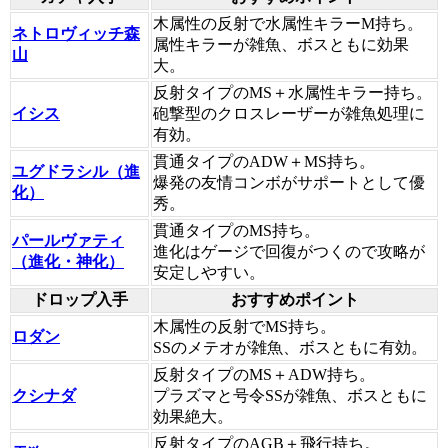
木属性の反射で水属性キラーM持ち。
ネトロヴィッチ森
属性キラーが雑魚、ボスともに効果
山
大。
反射タイプのMS＋水属性キラー持ち。
イシス
砲撃型のクロスレーザーが雑魚処理に
有効。
貫通タイプのADW＋MS持ち。
ユグドラシル（進
爆発の友情コンボがサポートとして優
化）
秀。
貫通タイプのMS持ち。
パールヴァティ
進化はゲージで回復がつくので攻略が
（進化・神化）
安定しやすい。
ドロップ入手
おすすめポイント
木属性の反射でMS持ち。
ロダン
SSのメテオが雑魚、ボスともに有効。
反射タイプのMS＋ADW持ち。
クシナダ
プラズマと号令SSが雑魚、ボスともに
効果絶大。
反射タイプのAGB＋飛行持ち。