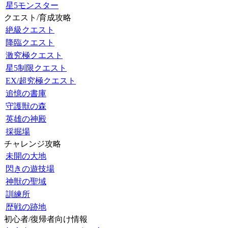
星5モンスター
クエスト/育成攻略
絶級クエスト
降臨クエスト
激究極クエスト
星5制限クエスト
EX/超究極クエスト
追憶の書庫
守護獣の森
英雄の神殿
採掘場
チャレンジ攻略
未開の大地
閃きの遊技場
神獣の聖域
訓練所
歴戦の跡地
初心者/復帰者向け情報