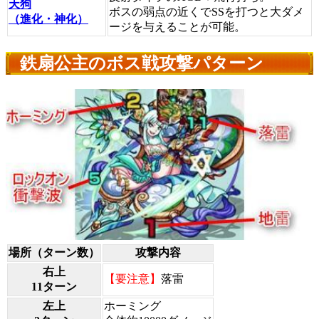
天狗
ボスの弱点の近くでSSを打つと大ダメ
（進化・神化）
ージを与えることが可能。
鉄扇公主のボス戦攻撃パターン
場所（ターン数）
攻撃内容
右上
【要注意】
落雷
11ターン
左上
ホーミング