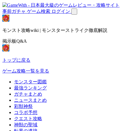
事前ガチャ
ゲーム検索
ログイン
モンスト攻略wiki | モンスターストライク徹底解説
掲示板Q&A
トップに戻る
ゲーム攻略一覧を見る
モンスター図鑑
最強ランキング
ガチャまとめ
ニュースまとめ
彩獣神祭
コラボ予想
クエスト攻略
神獣の聖域
転界の遺跡