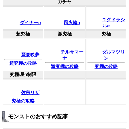
ガチャ
ユグドラシ
ダイナーα
風火輪α
ルα
超究極
激究極
究極
チルサマー
ダルマツリ
麗夏映夢
ナ
ン
超究極の攻略
激究極の攻略
究極の攻略
究極/星5制限
佐宗リザ
究極の攻略
モンストのおすすめ記事