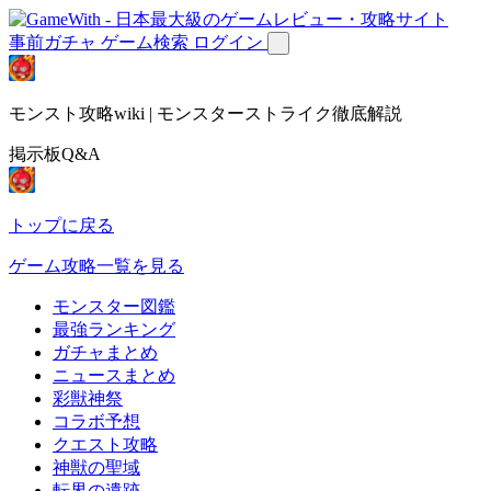
事前ガチャ
ゲーム検索
ログイン
モンスト攻略wiki | モンスターストライク徹底解説
掲示板Q&A
トップに戻る
ゲーム攻略一覧を見る
モンスター図鑑
最強ランキング
ガチャまとめ
ニュースまとめ
彩獣神祭
コラボ予想
クエスト攻略
神獣の聖域
転界の遺跡