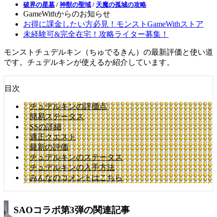
破界の星墓
/
神獣の聖域
/
天魔の孤城の攻略
GameWithからのお知らせ
お得に課金したい方必見！モンストGameWithストア
未経験可&完全在宅！攻略ライター募集！
モンストチュデルキン（ちゅでるきん）の最新評価と使い道
です。チュデルキンが使えるか紹介しています。
目次
チュデルキンの評価点
簡易ステータス
SSの詳細
適正クエスト
最新の評価
チュデルキンのステータス
チュデルキンの入手方法
みんなのコメントはこちら
SAOコラボ第3弾の関連記事