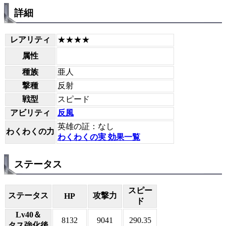
詳細
レアリティ
★★★★
属性
種族
亜人
撃種
反射
戦型
スピード
アビリティ
反風
英雄の証：なし
わくわくの力
わくわくの実 効果一覧
ステータス
スピー
ステータス
攻撃力
HP
ド
Lv40＆
8132
9041
290.35
タス強化後