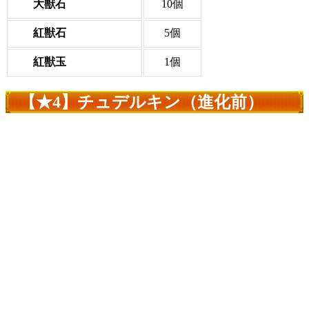
大獣石
10個
紅獣石
5個
紅獣玉
1個
【★4】チュデルキン（進化前）