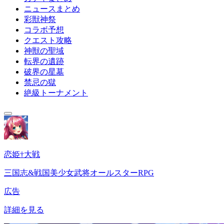
ニュースまとめ
彩獣神祭
コラボ予想
クエスト攻略
神獣の聖域
転界の遺跡
破界の星墓
禁忌の獄
絶級トーナメント
恋姫†大戦
三国志&戦国美少女武将オールスターRPG
広告
詳細を見る