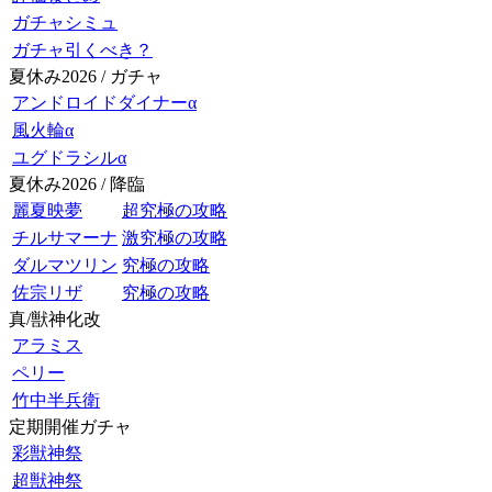
ガチャシミュ
ガチャ引くべき？
夏休み2026 / ガチャ
アンドロイドダイナーα
風火輪α
ユグドラシルα
夏休み2026 / 降臨
麗夏映夢
超究極の攻略
チルサマーナ
激究極の攻略
ダルマツリン
究極の攻略
佐宗リザ
究極の攻略
真/獣神化改
アラミス
ペリー
竹中半兵衛
定期開催ガチャ
彩獣神祭
超獣神祭