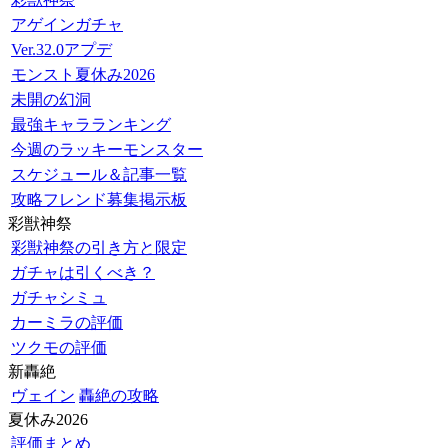
アゲインガチャ
Ver.32.0アプデ
モンスト夏休み2026
未開の幻洞
最強キャラランキング
今週のラッキーモンスター
スケジュール＆記事一覧
攻略フレンド募集掲示板
彩獣神祭
彩獣神祭の引き方と限定
ガチャは引くべき？
ガチャシミュ
カーミラの評価
ツクモの評価
新轟絶
ヴェイン
轟絶の攻略
夏休み2026
評価まとめ