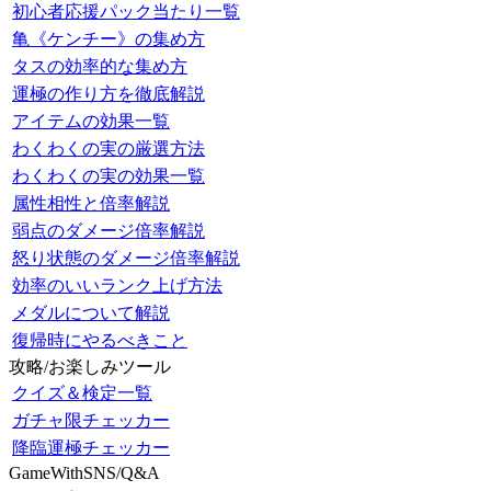
初心者応援パック当たり一覧
亀《ケンチー》の集め方
タスの効率的な集め方
運極の作り方を徹底解説
アイテムの効果一覧
わくわくの実の厳選方法
わくわくの実の効果一覧
属性相性と倍率解説
弱点のダメージ倍率解説
怒り状態のダメージ倍率解説
効率のいいランク上げ方法
メダルについて解説
復帰時にやるべきこと
攻略/お楽しみツール
クイズ＆検定一覧
ガチャ限チェッカー
降臨運極チェッカー
GameWithSNS/Q&A