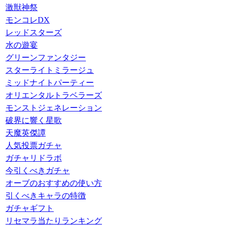
激獣神祭
モンコレDX
レッドスターズ
水の遊宴
グリーンファンタジー
スターライトミラージュ
ミッドナイトパーティー
オリエンタルトラベラーズ
モンストジェネレーション
破界に響く星歌
天魔英傑譚
人気投票ガチャ
ガチャリドラボ
今引くべきガチャ
オーブのおすすめの使い方
引くべきキャラの特徴
ガチャギフト
リセマラ当たりランキング