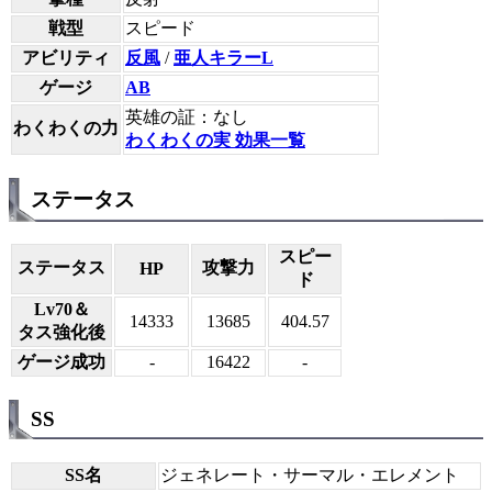
戦型
スピード
アビリティ
反風
/
亜人キラーL
ゲージ
AB
英雄の証：なし
わくわくの力
わくわくの実 効果一覧
ステータス
スピー
ステータス
攻撃力
HP
ド
Lv70＆
14333
13685
404.57
タス強化後
ゲージ成功
-
16422
-
SS
SS名
ジェネレート・サーマル・エレメント