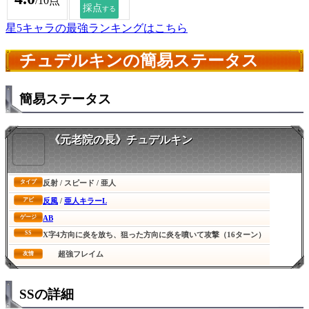
/10点
星5キャラの最強ランキングはこちら
チュデルキンの簡易ステータス
簡易ステータス
《元老院の長》チュデルキン
反射 / スピード / 亜人
タイプ
反風
/
亜人キラーL
アビ
AB
ゲージ
SS
X字4方向に炎を放ち、狙った方向に炎を噴いて攻撃（16ターン）
超強フレイム
友情
SSの詳細