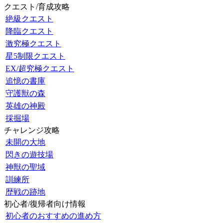
クエスト/育成攻略
絶級クエスト
降臨クエスト
激究極クエスト
星5制限クエスト
EX/超究極クエスト
追憶の書庫
守護獣の森
英雄の神殿
採掘場
チャレンジ攻略
未開の大地
閃きの遊技場
神獣の聖域
訓練所
歴戦の跡地
初心者/復帰者向け情報
初心者のおすすめの進め方