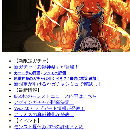
【新限定ガチャ】
新ガチャ「彩獣神祭」が登場！
カーミラの評価
/
ツクモの評価
彩獣神祭のガチャは引くべき？
/
最強に暫定追加！
新限定が引けるかガチャシミュで運試し！
【最新情報】
8/6(木)のモンストニュース内容はこちら
アゲインガチャが開催決定！
Ver.32.0アップデート情報が発表！
アラミスの真獣神化が発表！
【イベント】
モンスト夏休み2026の評価まとめ