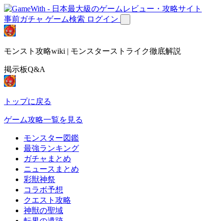
事前ガチャ
ゲーム検索
ログイン
モンスト攻略wiki | モンスターストライク徹底解説
掲示板Q&A
トップに戻る
ゲーム攻略一覧を見る
モンスター図鑑
最強ランキング
ガチャまとめ
ニュースまとめ
彩獣神祭
コラボ予想
クエスト攻略
神獣の聖域
転界の遺跡