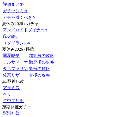
評価まとめ
ガチャシミュ
ガチャ引くべき？
夏休み2026 / ガチャ
アンドロイドダイナーα
風火輪α
ユグドラシルα
夏休み2026 / 降臨
麗夏映夢
超究極の攻略
チルサマーナ
激究極の攻略
ダルマツリン
究極の攻略
佐宗リザ
究極の攻略
真/獣神化改
アラミス
ペリー
竹中半兵衛
定期開催ガチャ
彩獣神祭