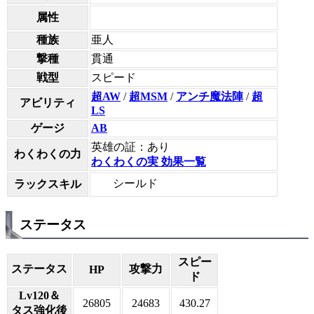
属性
種族
亜人
撃種
貫通
戦型
スピード
超AW
/
超MSM
/
アンチ魔法陣
/
超
アビリティ
LS
ゲージ
AB
英雄の証：あり
わくわくの力
わくわくの実 効果一覧
シールド
ラックスキル
ステータス
スピー
ステータス
攻撃力
HP
ド
Lv120＆
26805
24683
430.27
タス強化後