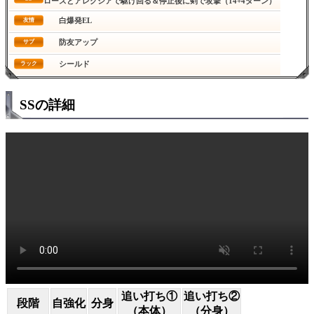
ローズとアレクシアで駆け回る＆停止後に剣で攻撃（14+4ターン）
白爆発EL
友情
防友アップ
サブ
シールド
ラック
SSの詳細
追い打ち①
追い打ち②
段階
自強化
分身
（本体）
（分身）