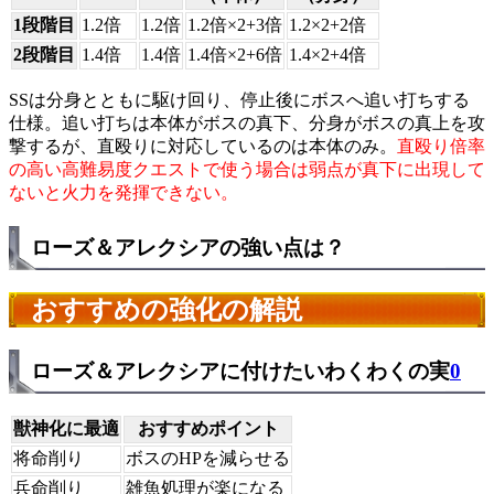
1段階目
1.2倍
1.2倍
1.2倍×2+3倍
1.2×2+2倍
2段階目
1.4倍
1.4倍
1.4倍×2+6倍
1.4×2+4倍
SSは分身とともに駆け回り、停止後にボスへ追い打ちする
仕様。追い打ちは本体がボスの真下、分身がボスの真上を攻
撃するが、直殴りに対応しているのは本体のみ。
直殴り倍率
の高い高難易度クエストで使う場合は弱点が真下に出現して
ないと火力を発揮できない。
ローズ＆アレクシアの強い点は？
おすすめの強化の解説
ローズ＆アレクシアに付けたいわくわくの実
0
獣神化に最適
おすすめポイント
将命削り
ボスのHPを減らせる
兵命削り
雑魚処理が楽になる