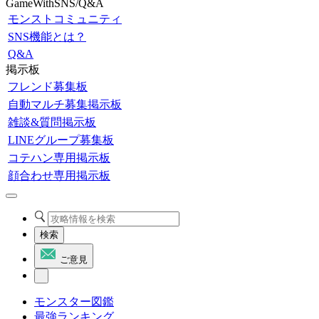
GameWithSNS/Q&A
モンストコミュニティ
SNS機能とは？
Q&A
掲示板
フレンド募集板
自動マルチ募集掲示板
雑談&質問掲示板
LINEグループ募集板
コテハン専用掲示板
顔合わせ専用掲示板
検索
ご意見
モンスター図鑑
最強ランキング