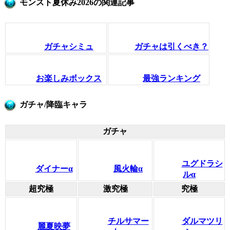
モンスト夏休み2026の関連記事
ガチャシミュ
ガチャは引くべき？
お楽しみボックス
最強ランキング
ガチャ/降臨キャラ
ガチャ
ユグドラシ
ダイナーα
風火輪α
ルα
超究極
激究極
究極
チルサマー
ダルマツリ
麗夏映夢