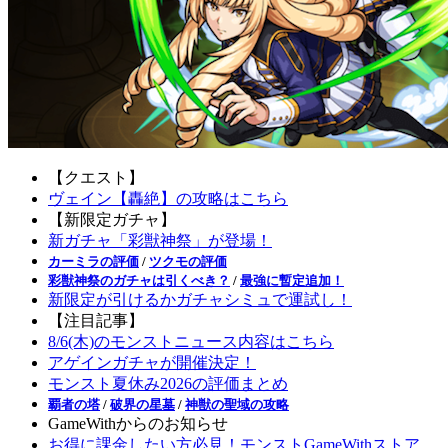
【クエスト】
ヴェイン【轟絶】の攻略はこちら
【新限定ガチャ】
新ガチャ「彩獣神祭」が登場！
カーミラの評価
/
ツクモの評価
彩獣神祭のガチャは引くべき？
/
最強に暫定追加！
新限定が引けるかガチャシミュで運試し！
【注目記事】
8/6(木)のモンストニュース内容はこちら
アゲインガチャが開催決定！
モンスト夏休み2026の評価まとめ
覇者の塔
/
破界の星墓
/
神獣の聖域の攻略
GameWithからのお知らせ
お得に課金したい方必見！モンストGameWithストア