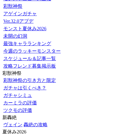
彩獣神祭
アゲインガチャ
Ver.32.0アプデ
モンスト夏休み2026
未開の幻洞
最強キャラランキング
今週のラッキーモンスター
スケジュール＆記事一覧
攻略フレンド募集掲示板
彩獣神祭
彩獣神祭の引き方と限定
ガチャは引くべき？
ガチャシミュ
カーミラの評価
ツクモの評価
新轟絶
ヴェイン
轟絶の攻略
夏休み2026