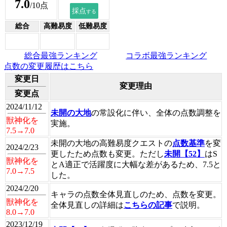
7.0
/10点
総合
高難易度
低難易度
総合最強ランキング
コラボ最強ランキング
点数の変更履歴はこちら
変更日
変更理由
変更点
2024/11/12
未開の大地
の常設化に伴い、全体の点数調整を
獣神化を
実施。
7.5→7.0
未開の大地の高難易度クエストの
点数基準
を変
2024/2/23
更したため点数も変更。ただし
未開【52】
はS
獣神化を
とA適正で活躍度に大幅な差があるため、7.5と
7.0→7.5
した。
2024/2/20
キャラの点数全体見直しのため、点数を変更。
獣神化を
全体見直しの詳細は
こちらの記事
で説明。
8.0→7.0
2023/12/19