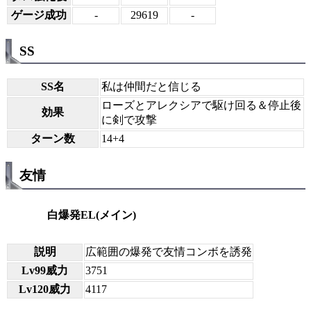
ゲージ成功
-
29619
-
SS
SS名
私は仲間だと信じる
ローズとアレクシアで駆け回る＆停止後
効果
に剣で攻撃
ターン数
14+4
友情
白爆発EL(メイン)
説明
広範囲の爆発で友情コンボを誘発
Lv99威力
3751
Lv120威力
4117