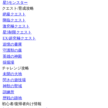
星5モンスター
クエスト/育成攻略
絶級クエスト
降臨クエスト
激究極クエスト
星5制限クエスト
EX/超究極クエスト
追憶の書庫
守護獣の森
英雄の神殿
採掘場
チャレンジ攻略
未開の大地
閃きの遊技場
神獣の聖域
訓練所
歴戦の跡地
初心者/復帰者向け情報