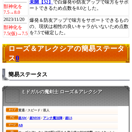
未開【52】
で白爆発や防友アップで味方をサポ
獣神化を
ートできるため点数を8.0とした。
7.5→8.0
2023/11/20
爆発＆防友アップで味方をサポートできるもの
の、現状は相性の良いキャラがいないため点数
獣神化を
を7.5で確定した。
7.5(仮)→7.5
ローズ＆アレクシアの簡易ステータ
ス
0
簡易ステータス
ミドガルの魔剣士 ローズ＆アレクシア
貫通 / スピード / 亜人
タイプ
超AW
/
超MSM
/
アンチ魔法陣
/
超LS
アビ
AB
ゲージ
SS