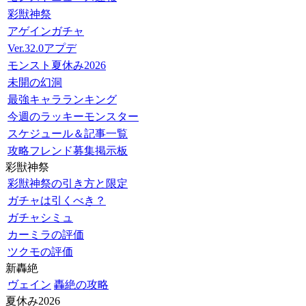
彩獣神祭
アゲインガチャ
Ver.32.0アプデ
モンスト夏休み2026
未開の幻洞
最強キャラランキング
今週のラッキーモンスター
スケジュール＆記事一覧
攻略フレンド募集掲示板
彩獣神祭
彩獣神祭の引き方と限定
ガチャは引くべき？
ガチャシミュ
カーミラの評価
ツクモの評価
新轟絶
ヴェイン
轟絶の攻略
夏休み2026