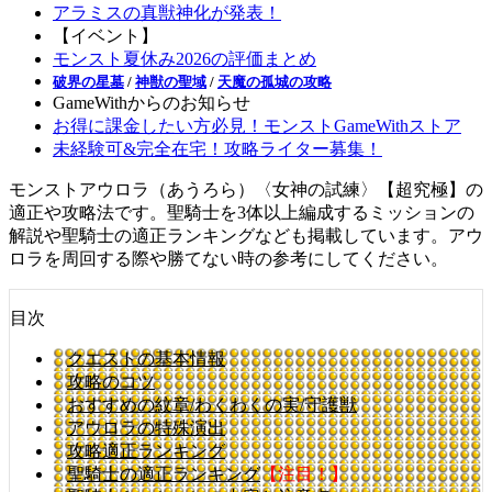
アラミスの真獣神化が発表！
【イベント】
モンスト夏休み2026の評価まとめ
破界の星墓
/
神獣の聖域
/
天魔の孤城の攻略
GameWithからのお知らせ
お得に課金したい方必見！モンストGameWithストア
未経験可&完全在宅！攻略ライター募集！
モンストアウロラ（あうろら）〈女神の試練〉【超究極】の
適正や攻略法です。聖騎士を3体以上編成するミッションの
解説や聖騎士の適正ランキングなども掲載しています。アウ
ロラを周回する際や勝てない時の参考にしてください。
目次
クエストの基本情報
攻略のコツ
おすすめの紋章/わくわくの実/守護獣
アウロラの特殊演出
攻略適正ランキング
聖騎士の適正ランキング
【注目！】