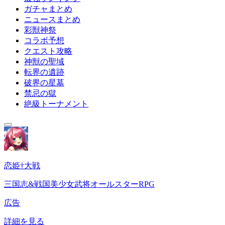
ガチャまとめ
ニュースまとめ
彩獣神祭
コラボ予想
クエスト攻略
神獣の聖域
転界の遺跡
破界の星墓
禁忌の獄
絶級トーナメント
恋姫†大戦
三国志&戦国美少女武将オールスターRPG
広告
詳細を見る