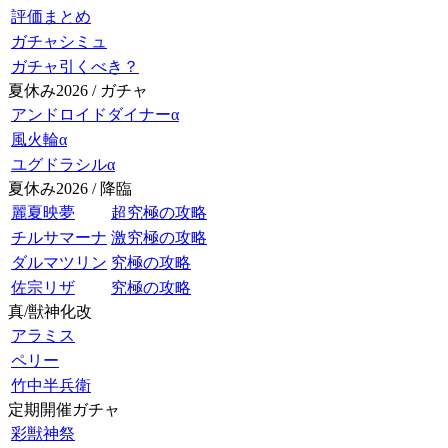
評価まとめ
ガチャシミュ
ガチャ引くべき？
夏休み2026 / ガチャ
アンドロイドダイナーα
風火輪α
ユグドラシルα
夏休み2026 / 降臨
麗夏映夢
超究極の攻略
チルサマーナ
激究極の攻略
ダルマツリン
究極の攻略
佐宗リザ
究極の攻略
真/獣神化改
アラミス
ペリー
竹中半兵衛
定期開催ガチャ
彩獣神祭