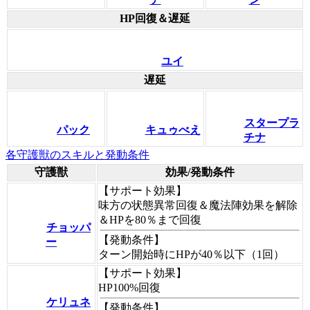
HP回復＆遅延
ユイ
遅延
スタープラ
パック
キュゥべえ
チナ
各守護獣のスキルと発動条件
守護獣
効果/発動条件
【サポート効果】
味方の状態異常回復＆魔法陣効果を解除
＆HPを80％まで回復
チョッパ
【発動条件】
ー
ターン開始時にHPが40％以下（1回）
【サポート効果】
HP100%回復
ケリュネ
【発動条件】