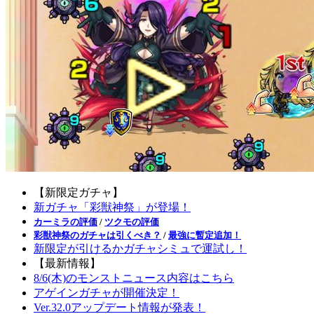
【新限定ガチャ】
新ガチャ「彩獣神祭」が登場！
カーミラの評価
/
ツクモの評価
彩獣神祭のガチャは引くべき？
/
最強に暫定追加！
新限定が引けるかガチャシミュで運試し！
【最新情報】
8/6(木)のモンストニュース内容はこちら
アゲインガチャが開催決定！
Ver.32.0アップデート情報が発表！