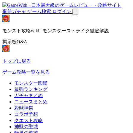
事前ガチャ
ゲーム検索
ログイン
モンスト攻略wiki | モンスターストライク徹底解説
掲示板Q&A
トップに戻る
ゲーム攻略一覧を見る
モンスター図鑑
最強ランキング
ガチャまとめ
ニュースまとめ
彩獣神祭
コラボ予想
クエスト攻略
神獣の聖域
転界の遺跡