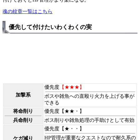
魂の紋章一覧はこちら
優先して付けたいわくわくの実
優先度
【★★★】
加撃系
ボスや雑魚への直殴り火力を上げる事が
できる
将命削り
優先度
【★★・】
兵命削り
ボス削りや雑魚処理の手助けとして有効
優先度
【★・・】
HP管理が重要なクエストなので耐久系の
ケガ減り