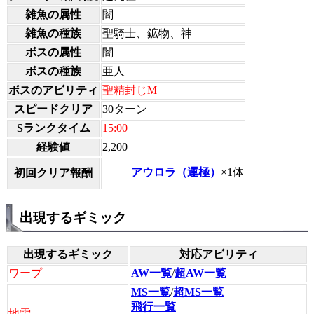
雑魚の属性
闇
雑魚の種族
聖騎士、鉱物、神
ボスの属性
闇
ボスの種族
亜人
ボスのアビリティ
聖精封じM
スピードクリア
30ターン
Sランクタイム
15:00
経験値
2,200
アウロラ（運極）
×1体
初回クリア報酬
出現するギミック
出現するギミック
対応アビリティ
ワープ
AW一覧
/
超AW一覧
MS一覧
/
超MS一覧
飛行一覧
地雷