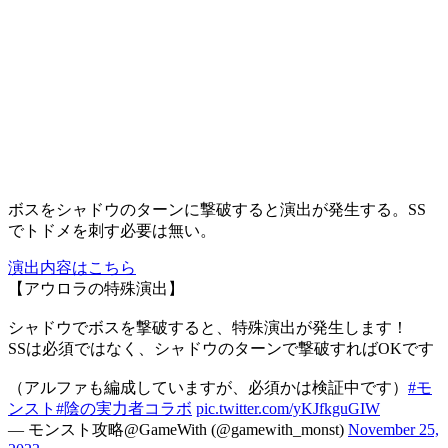
ボスをシャドウのターンに撃破すると演出が発生する。SS
でトドメを刺す必要は無い。
演出内容はこちら
【アウロラの特殊演出】
シャドウでボスを撃破すると、特殊演出が発生します！
SSは必須ではなく、シャドウのターンで撃破すればOKです
（アルファも編成していますが、必須かは検証中です）
#モ
ンスト
#陰の実力者コラボ
pic.twitter.com/yKJfkguGIW
— モンスト攻略@GameWith (@gamewith_monst)
November 25,