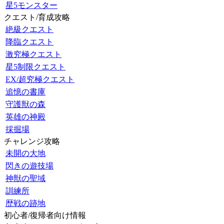
星5モンスター
クエスト/育成攻略
絶級クエスト
降臨クエスト
激究極クエスト
星5制限クエスト
EX/超究極クエスト
追憶の書庫
守護獣の森
英雄の神殿
採掘場
チャレンジ攻略
未開の大地
閃きの遊技場
神獣の聖域
訓練所
歴戦の跡地
初心者/復帰者向け情報