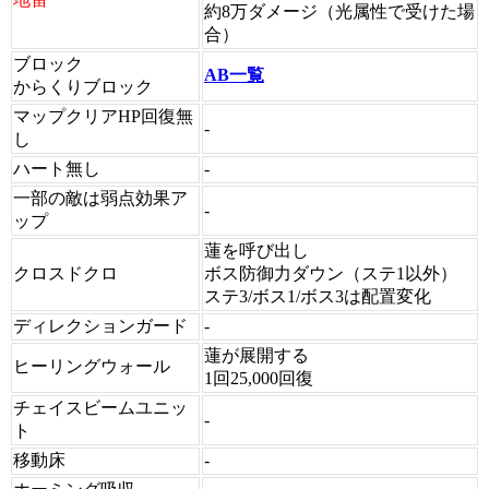
約8万ダメージ（光属性で受けた場
合）
ブロック
AB一覧
からくりブロック
マップクリアHP回復無
-
し
ハート無し
-
一部の敵は弱点効果ア
-
ップ
蓮を呼び出し
クロスドクロ
ボス防御力ダウン（ステ1以外）
ステ3/ボス1/ボス3は配置変化
ディレクションガード
-
蓮が展開する
ヒーリングウォール
1回25,000回復
チェイスビームユニッ
-
ト
移動床
-