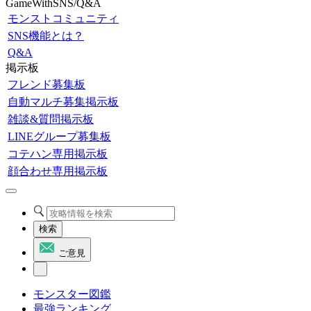
GameWithSNS/Q&A
モンストコミュニティ
SNS機能とは？
Q&A
掲示板
フレンド募集板
自動マルチ募集掲示板
雑談&質問掲示板
LINEグループ募集板
コテハン専用掲示板
顔合わせ専用掲示板
検索
ご意見
モンスター図鑑
最強ランキング