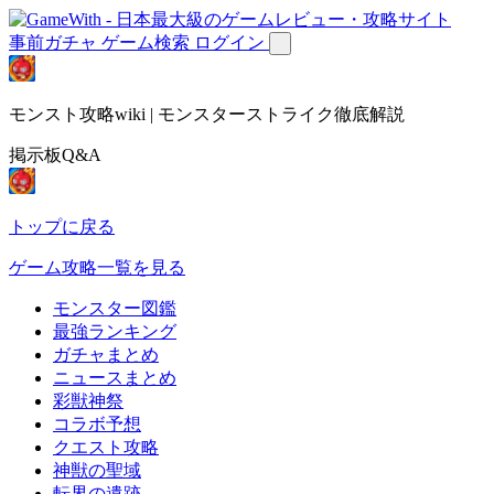
事前ガチャ
ゲーム検索
ログイン
モンスト攻略wiki | モンスターストライク徹底解説
掲示板Q&A
トップに戻る
ゲーム攻略一覧を見る
モンスター図鑑
最強ランキング
ガチャまとめ
ニュースまとめ
彩獣神祭
コラボ予想
クエスト攻略
神獣の聖域
転界の遺跡