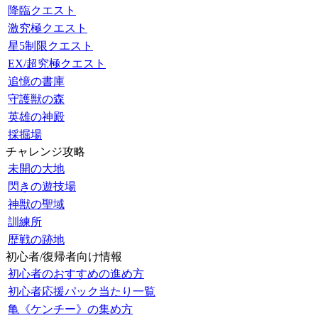
降臨クエスト
激究極クエスト
星5制限クエスト
EX/超究極クエスト
追憶の書庫
守護獣の森
英雄の神殿
採掘場
チャレンジ攻略
未開の大地
閃きの遊技場
神獣の聖域
訓練所
歴戦の跡地
初心者/復帰者向け情報
初心者のおすすめの進め方
初心者応援パック当たり一覧
亀《ケンチー》の集め方