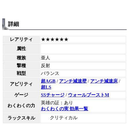
詳細
レアリティ
★★★★★★
属性
種族
亜人
撃種
反射
戦型
バランス
超AGB
/
アンチ減速壁
/
アンチ減速床
/
アビリティ
超LS
ゲージ
SSチャージ
/
ウォールブーストM
英雄の証：あり
わくわくの力
わくわくの実 効果一覧
クリティカル
ラックスキル