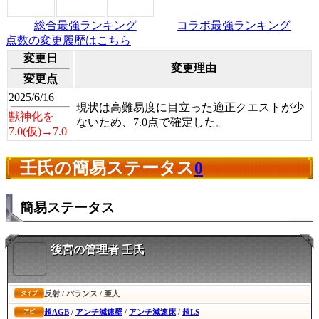
総合最強ランキング
コラボ最強ランキング
点数の変更履歴はこちら
変更日
変更理由
変更点
2025/6/16
現状は高難易度に目立った適正クエストが少
獣神化を
ないため、7.0点で確定した。
7.0(仮)→7.0
壬氏の簡易ステータス
0
簡易ステータス
後宮の管理者 壬氏
反射 / バランス / 亜人
タイプ
超AGB
/
アンチ減速壁
/
アンチ減速床
/
超LS
アビ