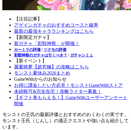
【注目記事】
アゲインガチャのおすすめコースと確率
最新の最強キャラランキングはこちら
【新限定ガチャ】
新ガチャ「彩獣神祭」が開催！
カーミラの評価
/
ツクモの評価
彩獣神祭のガチャは引くべき？
/
ガチャシミュ
【新イベント】
麗夏映夢【超究極】の攻略はこちら
モンスト夏休み2026まとめ
GameWithからのお知らせ
お得に課金したい方必見！モンストGameWithストア
未経験可&完全在宅！攻略ライター募集！
【ギフト券もらえる！】GameWithユーザーアンケート
開催
モンストの壬氏の最新評価とおすすめのわくわくの実です。
モンスト壬氏（じんし）の適正クエストや強い点も紹介して
います。