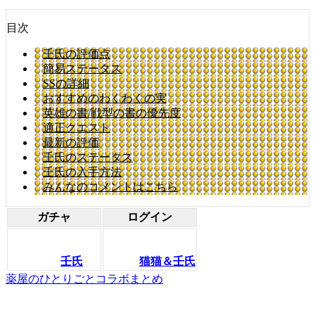
目次
壬氏の評価点
簡易ステータス
SSの詳細
おすすめのわくわくの実
英雄の書/戦型の書の優先度
適正クエスト
最新の評価
壬氏のステータス
壬氏の入手方法
みんなのコメントはこちら
ガチャ
ログイン
壬氏
猫猫＆壬氏
薬屋のひとりごとコラボまとめ