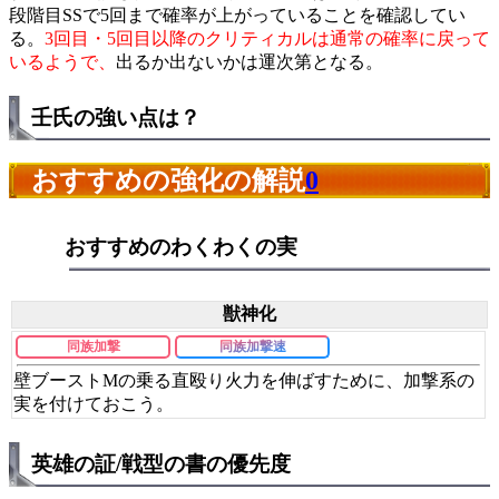
段階目SSで5回まで確率が上がっていることを確認してい
る。
3回目・5回目以降のクリティカルは通常の確率に戻って
いるようで、
出るか出ないかは運次第となる。
壬氏の強い点は？
おすすめの強化の解説
0
おすすめのわくわくの実
獣神化
同族加撃
同族加撃速
壁ブーストMの乗る直殴り火力を伸ばすために、加撃系の
実を付けておこう。
英雄の証/戦型の書の優先度