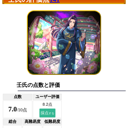
壬氏の点数と評価
点数
ユーザー評価
7.0
/10点
総合
高難易度
低難易度