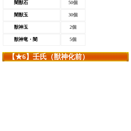
闇獣石
50個
闇獣玉
30個
獣神玉
2個
獣神竜・闇
5個
【★6】壬氏（獣神化前）