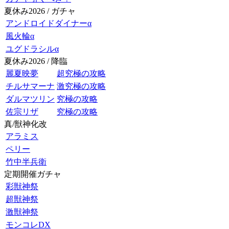
夏休み2026 / ガチャ
アンドロイドダイナーα
風火輪α
ユグドラシルα
夏休み2026 / 降臨
麗夏映夢
超究極の攻略
チルサマーナ
激究極の攻略
ダルマツリン
究極の攻略
佐宗リザ
究極の攻略
真/獣神化改
アラミス
ペリー
竹中半兵衛
定期開催ガチャ
彩獣神祭
超獣神祭
激獣神祭
モンコレDX