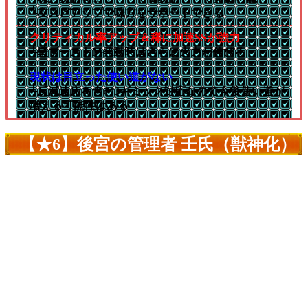
└友スピアップで味方をサポートできる
クリティカル率アップ＆稀に加速SSが強力
└壁ブーストM発動時はさらに火力が伸びる
現状は目立った使い道がない
└反減速床を含む3ギミック対応なので今後使い道が
増える可能性はある
【★6】後宮の管理者 壬氏（獣神化）