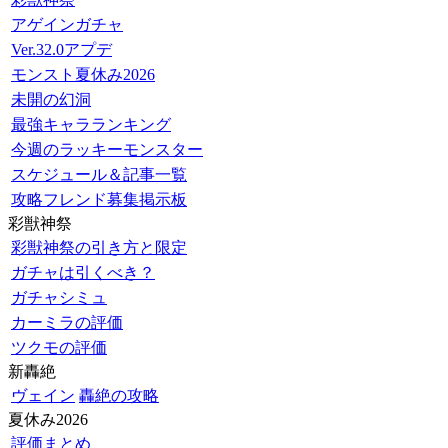
アゲインガチャ
Ver.32.0アプデ
モンスト夏休み2026
未開の幻洞
最強キャラランキング
今週のラッキーモンスター
スケジュール＆記事一覧
攻略フレンド募集掲示板
彩獣神祭
彩獣神祭の引き方と限定
ガチャは引くべき？
ガチャシミュ
カーミラの評価
ツクモの評価
新轟絶
ヴェイン
轟絶の攻略
夏休み2026
評価まとめ