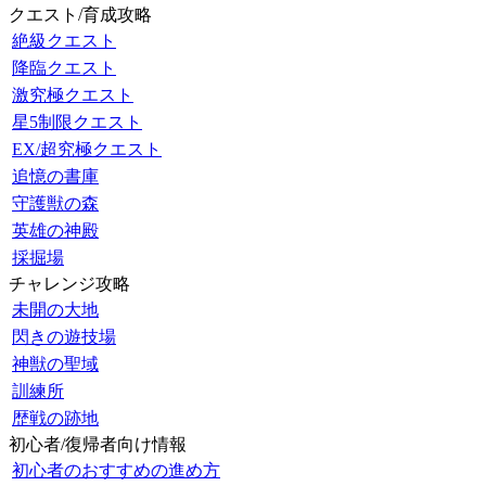
クエスト/育成攻略
絶級クエスト
降臨クエスト
激究極クエスト
星5制限クエスト
EX/超究極クエスト
追憶の書庫
守護獣の森
英雄の神殿
採掘場
チャレンジ攻略
未開の大地
閃きの遊技場
神獣の聖域
訓練所
歴戦の跡地
初心者/復帰者向け情報
初心者のおすすめの進め方