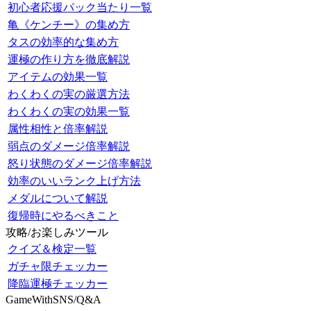
初心者応援パック当たり一覧
亀《ケンチー》の集め方
タスの効率的な集め方
運極の作り方を徹底解説
アイテムの効果一覧
わくわくの実の厳選方法
わくわくの実の効果一覧
属性相性と倍率解説
弱点のダメージ倍率解説
怒り状態のダメージ倍率解説
効率のいいランク上げ方法
メダルについて解説
復帰時にやるべきこと
攻略/お楽しみツール
クイズ＆検定一覧
ガチャ限チェッカー
降臨運極チェッカー
GameWithSNS/Q&A