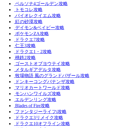
ペルソナ4ゴールデン攻略
トモコレ攻略
バイオレクイエム攻略
紅の砂漠攻略
デイモン&ベイビー攻略
ポケモンZA攻略
ドラクエ7攻略
仁王3攻略
ドラクエ1・2攻略
桃鉄2攻略
ゴーストオブヨウテイ攻略
メタルギアデルタ攻略
牧場物語 風のグランドバザール攻略
ドンキーコングバナンザ攻略
マリオカートワールド攻略
モンハンワイルズ攻略
エルデンリング攻略
Blades of Fire攻略
ファンタジーライフi攻略
ドラクエ3リメイク攻略
ドラクエ10オフライン攻略