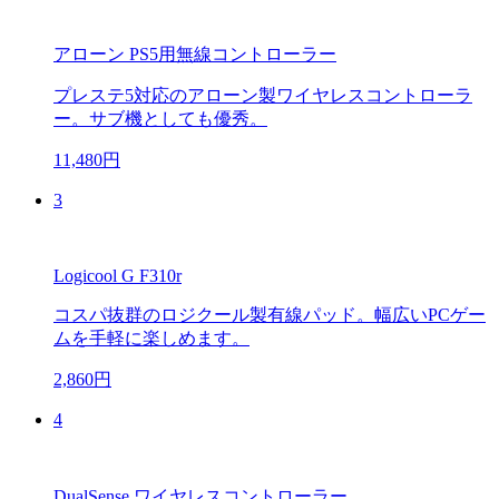
アローン PS5用無線コントローラー
プレステ5対応のアローン製ワイヤレスコントローラ
ー。サブ機としても優秀。
11,480円
3
Logicool G F310r
コスパ抜群のロジクール製有線パッド。幅広いPCゲー
ムを手軽に楽しめます。
2,860円
4
DualSense ワイヤレスコントローラー