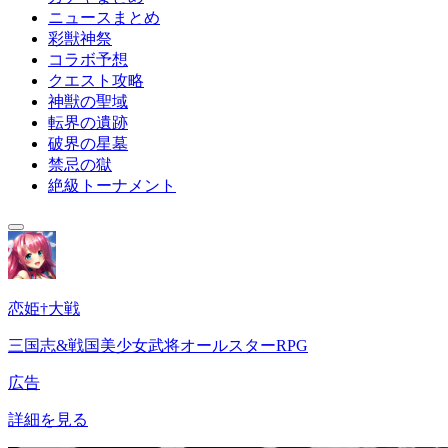
ニュースまとめ
彩獣神祭
コラボ予想
クエスト攻略
神獣の聖域
転界の遺跡
破界の星墓
禁忌の獄
絶級トーナメント
恋姫†大戦
三国志&戦国美少女武将オールスターRPG
広告
詳細を見る