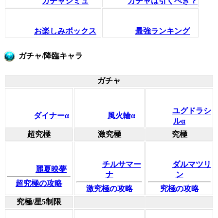
ガチャシミュ
ガチャは引くべき？
お楽しみボックス
最強ランキング
ガチャ/降臨キャラ
ガチャ
ユグドラシ
ダイナーα
風火輪α
ルα
超究極
激究極
究極
チルサマー
ダルマツリ
麗夏映夢
ナ
ン
超究極の攻略
激究極の攻略
究極の攻略
究極/星5制限