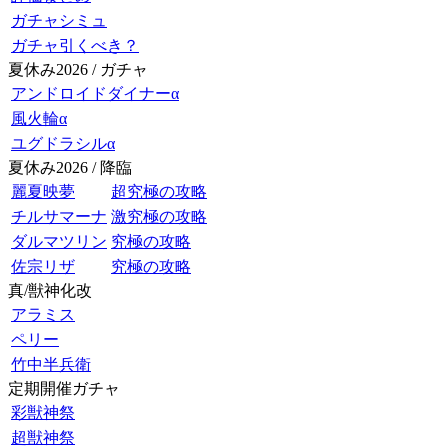
ガチャシミュ
ガチャ引くべき？
夏休み2026 / ガチャ
アンドロイドダイナーα
風火輪α
ユグドラシルα
夏休み2026 / 降臨
麗夏映夢
超究極の攻略
チルサマーナ
激究極の攻略
ダルマツリン
究極の攻略
佐宗リザ
究極の攻略
真/獣神化改
アラミス
ペリー
竹中半兵衛
定期開催ガチャ
彩獣神祭
超獣神祭