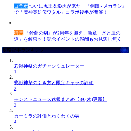
コラボ
ついに虎王＆影虎が来た！『鋼嵐 - メカラシ』
で「魔神英雄伝ワタル」コラボ後半が開催！
特集
『鈴蘭の剣』が2周年を迎え、新章「氷と血の
道」を解禁ッ！記念イベントの報酬もお見逃し無く！
攻略記事ランキング
彩獣神祭のガチャシミュレーター
1
彩獣神祭の引き方と限定キャラの評価
2
モンストニュース速報まとめ【8/6(木)更新】
3
カーミラの評価とわくわくの実
4