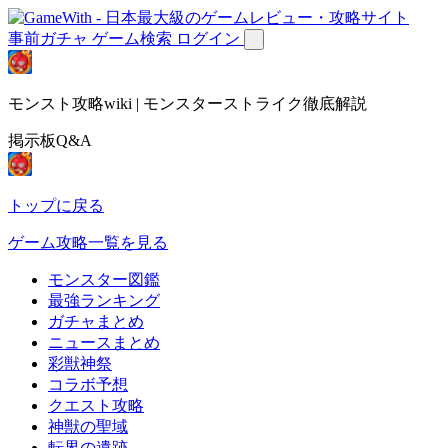
事前ガチャ
ゲーム検索
ログイン
モンスト攻略wiki | モンスターストライク徹底解説
掲示板Q&A
トップに戻る
ゲーム攻略一覧を見る
モンスター図鑑
最強ランキング
ガチャまとめ
ニュースまとめ
彩獣神祭
コラボ予想
クエスト攻略
神獣の聖域
転界の遺跡