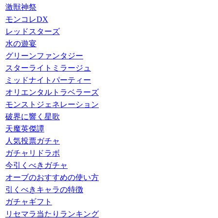
激獣神祭
モンコレDX
レッドスターズ
水の遊宴
グリーンファンタジー
スターライトミラージュ
ミッドナイトパーティー
オリエンタルトラベラーズ
モンストジェネレーション
破界に響く星歌
天魔英傑譚
人気投票ガチャ
ガチャリドラボ
今引くべきガチャ
オーブのおすすめの使い方
引くべきキャラの特徴
ガチャギフト
リセマラ当たりランキング