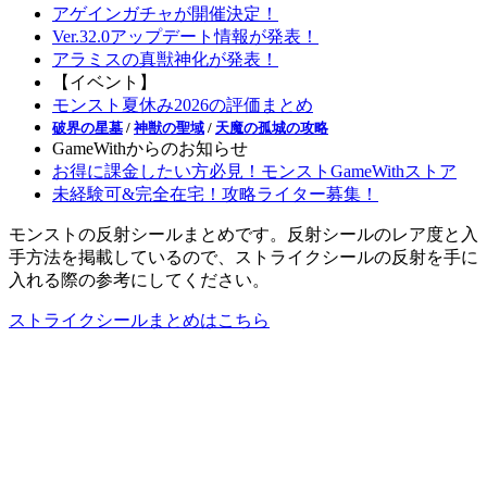
アゲインガチャが開催決定！
Ver.32.0アップデート情報が発表！
アラミスの真獣神化が発表！
【イベント】
モンスト夏休み2026の評価まとめ
破界の星墓
/
神獣の聖域
/
天魔の孤城の攻略
GameWithからのお知らせ
お得に課金したい方必見！モンストGameWithストア
未経験可&完全在宅！攻略ライター募集！
モンストの反射シールまとめです。反射シールのレア度と入
手方法を掲載しているので、ストライクシールの反射を手に
入れる際の参考にしてください。
ストライクシールまとめはこちら