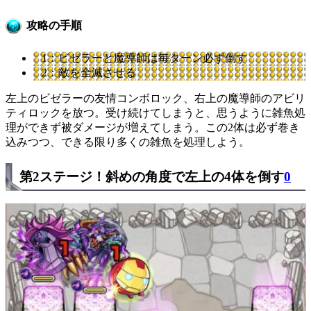
攻略の手順
1：ビゼラーと魔導師は毎ターン必ず倒す
2：敵を全滅させる
左上のビゼラーの友情コンボロック、右上の魔導師のアビリ
ティロックを放つ。受け続けてしまうと、思うように雑魚処
理ができず被ダメージが増えてしまう。この2体は必ず巻き
込みつつ、できる限り多くの雑魚を処理しよう。
第2ステージ！斜めの角度で左上の4体を倒す
0