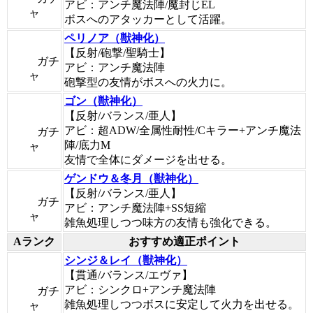
アビ：アンチ魔法陣/魔封じEL
ャ
ボスへのアタッカーとして活躍。
ペリノア（獣神化）
【反射/砲撃/聖騎士】
ガチ
アビ：アンチ魔法陣
ャ
砲撃型の友情がボスへの火力に。
ゴン（獣神化）
【反射/バランス/亜人】
アビ：超ADW/全属性耐性/Cキラー+アンチ魔法
ガチ
陣/底力M
ャ
友情で全体にダメージを出せる。
ゲンドウ＆冬月（獣神化）
【反射/バランス/亜人】
ガチ
アビ：アンチ魔法陣+SS短縮
ャ
雑魚処理しつつ味方の友情も強化できる。
Aランク
おすすめ適正ポイント
シンジ＆レイ（獣神化）
【貫通/バランス/エヴァ】
アビ：シンクロ+アンチ魔法陣
ガチ
雑魚処理しつつボスに安定して火力を出せる。
ャ