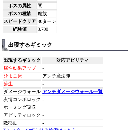
ボスの属性
闇
ボスの種族
魔族
スピードクリア
30ターン
経験値
3,700
出現するギミック
出現するギミック
対応アビリティ
属性効果アップ
-
ひよこ床
アンチ魔法陣
蘇生
-
ダメージウォール
アンチダメージウォール一覧
友情コンボロック
-
ホーミング吸収
アビリティロック
-
敵移動
-