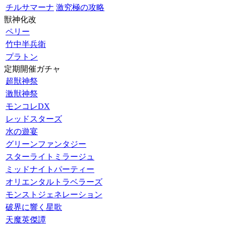
チルサマーナ
激究極の攻略
獣神化改
ペリー
竹中半兵衛
プラトン
定期開催ガチャ
超獣神祭
激獣神祭
モンコレDX
レッドスターズ
水の遊宴
グリーンファンタジー
スターライトミラージュ
ミッドナイトパーティー
オリエンタルトラベラーズ
モンストジェネレーション
破界に響く星歌
天魔英傑譚