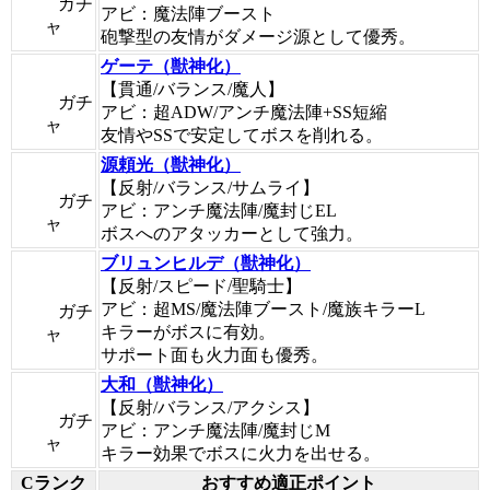
ガチ
アビ：魔法陣ブースト
ャ
砲撃型の友情がダメージ源として優秀。
ゲーテ（獣神化）
【貫通/バランス/魔人】
ガチ
アビ：超ADW/アンチ魔法陣+SS短縮
ャ
友情やSSで安定してボスを削れる。
源頼光（獣神化）
【反射/バランス/サムライ】
ガチ
アビ：アンチ魔法陣/魔封じEL
ャ
ボスへのアタッカーとして強力。
ブリュンヒルデ（獣神化）
【反射/スピード/聖騎士】
アビ：超MS/魔法陣ブースト/魔族キラーL
ガチ
キラーがボスに有効。
ャ
サポート面も火力面も優秀。
大和（獣神化）
【反射/バランス/アクシス】
ガチ
アビ：アンチ魔法陣/魔封じM
ャ
キラー効果でボスに火力を出せる。
Cランク
おすすめ適正ポイント