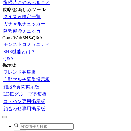
復帰時にやるべきこと
攻略/お楽しみツール
クイズ＆検定一覧
ガチャ限チェッカー
降臨運極チェッカー
GameWithSNS/Q&A
モンストコミュニティ
SNS機能とは？
Q&A
掲示板
フレンド募集板
自動マルチ募集掲示板
雑談&質問掲示板
LINEグループ募集板
コテハン専用掲示板
顔合わせ専用掲示板