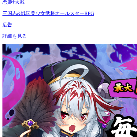
恋姫†大戦
三国志&戦国美少女武将オールスターRPG
広告
詳細を見る