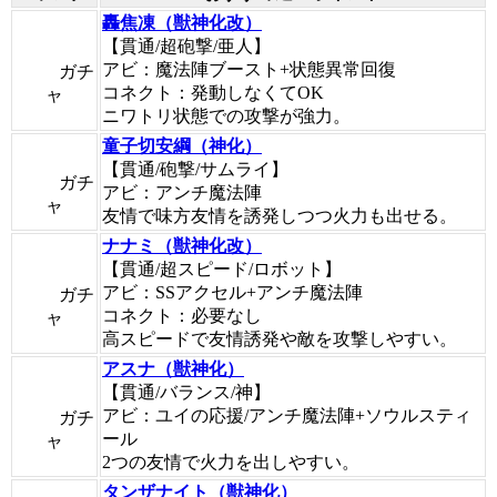
轟焦凍（獣神化改）
【貫通/超砲撃/亜人】
アビ：魔法陣ブースト+状態異常回復
ガチ
コネクト：発動しなくてOK
ャ
ニワトリ状態での攻撃が強力。
童子切安綱（神化）
【貫通/砲撃/サムライ】
ガチ
アビ：アンチ魔法陣
ャ
友情で味方友情を誘発しつつ火力も出せる。
ナナミ（獣神化改）
【貫通/超スピード/ロボット】
アビ：SSアクセル+アンチ魔法陣
ガチ
コネクト：必要なし
ャ
高スピードで友情誘発や敵を攻撃しやすい。
アスナ（獣神化）
【貫通/バランス/神】
アビ：ユイの応援/アンチ魔法陣+ソウルスティ
ガチ
ール
ャ
2つの友情で火力を出しやすい。
タンザナイト（獣神化）