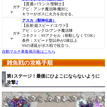
【貫通/バランス/聖騎士】
ガチ
アビ：アンチ魔法陣/魔封じ
ャ
キラーがボスに火力を出せる。
アスカ（獣神化改）
【反射/超スピード/エヴァ】
アビ：シンクロ/アンチ魔法陣
ガチ
コネクト：SSアクセル（発動しなくてOK）
ャ
条件：スピード型以外が2体以上
SSの遅延がボス戦で役立つ。
自動マルチ募集掲示板はこちら
雑魚戦の攻略手順
第1ステージ！最後にひよこにならないように
攻撃
2