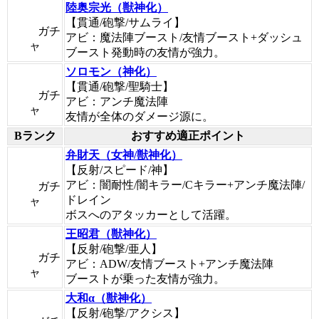
陸奥宗光（獣神化）
【貫通/砲撃/サムライ】
ガチ
アビ：魔法陣ブースト/友情ブースト+ダッシュ
ャ
ブースト発動時の友情が強力。
ソロモン（神化）
【貫通/砲撃/聖騎士】
ガチ
アビ：アンチ魔法陣
ャ
友情が全体のダメージ源に。
Bランク
おすすめ適正ポイント
弁財天（女神/獣神化）
【反射/スピード/神】
アビ：闇耐性/闇キラー/Cキラー+アンチ魔法陣/
ガチ
ドレイン
ャ
ボスへのアタッカーとして活躍。
王昭君（獣神化）
【反射/砲撃/亜人】
ガチ
アビ：ADW/友情ブースト+アンチ魔法陣
ャ
ブーストが乗った友情が強力。
大和α（獣神化）
【反射/砲撃/アクシス】