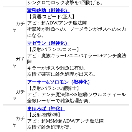
シンクロでロック攻撃を1回防げる。
猿飛佐助（獣神化）
【貫通/スピード/亜人】
アビ：超ADW/アンチ魔法陣
ガチ
衝撃波が雑魚への、ブーメランがボスへの火力
ャ
になる。
マゼラン（獣神化）
【反射/バランス/コスモ】
アビ：魔族キラーL/ユニバキラーL+アンチ魔法
ガチ
陣
ャ
キラーがボスや雑魚に有効。
友情で確実に雑魚処理が出来る。
アーサー&ソロモン（獣神化）
【反射/バランス/聖騎士】
ガチ
アビ：アンチ魔法陣+SS短縮/ソウルスティール
ャ
全敵レーザーで雑魚処理が楽。
まほろば（神化）
【反射/砲撃/神】
ガチ
アビ：超MSM/超ADW/アンチ魔法陣
ャ
友情で雑魚処理が楽。