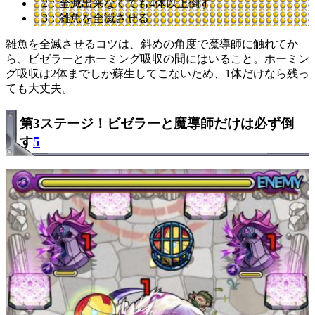
2：全滅出来なくても4体以上倒す
3：雑魚を全滅させる
雑魚を全滅させるコツは、斜めの角度で魔導師に触れてか
ら、ビゼラーとホーミング吸収の間にはいること。ホーミン
グ吸収は2体までしか蘇生してこないため、1体だけなら残っ
ても大丈夫。
第3ステージ！ビゼラーと魔導師だけは必ず倒
す
5