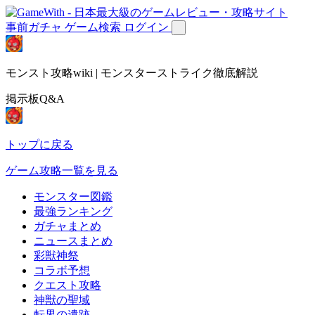
事前ガチャ
ゲーム検索
ログイン
モンスト攻略wiki | モンスターストライク徹底解説
掲示板Q&A
トップに戻る
ゲーム攻略一覧を見る
モンスター図鑑
最強ランキング
ガチャまとめ
ニュースまとめ
彩獣神祭
コラボ予想
クエスト攻略
神獣の聖域
転界の遺跡