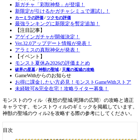
新ガチャ「彩獣神祭」が登場！
新限定が引けるかガチャシミュで運試し！
カーミラの評価
/
ツクモの評価
最強ランキングに新限定を暫定追加！
【注目記事】
アゲインガチャが開催決定！
Ver.32.0アップデート情報が発表！
アラミスの真獣神化が発表！
【イベント】
モンスト夏休み2026の評価まとめ
破界の星墓
/
神獣の聖域
/
天魔の孤城の攻略
GameWithからのお知らせ
お得に課金したい方必見！モンストGameWithストア
未経験可&完全在宅！攻略ライター募集！
モンストのウィル〈夜想の堅城/死陣の広間〉の攻略と適正
キャラです。モンストウィルのギミックを掲載しています。
神獣の聖域のウィル2を攻略する際の参考にしてください。
目次