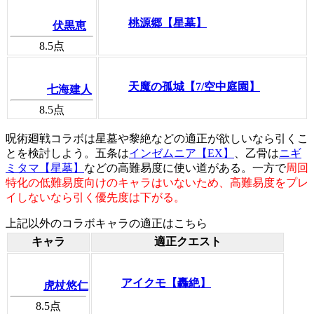
桃源郷【星墓】
伏黒恵
8.5
点
天魔の孤城【7/空中庭園】
七海建人
8.5
点
呪術廻戦コラボは星墓や黎絶などの適正が欲しいなら引くこ
とを検討しよう。五条は
インゼムニア【EX】
、乙骨は
ニギ
ミタマ【星墓】
などの高難易度に使い道がある。一方で
周回
特化の低難易度向けのキャラはいないため、高難易度をプレ
イしないなら引く優先度は下がる。
上記以外のコラボキャラの適正はこちら
キャラ
適正クエスト
アイクモ【轟絶】
虎杖悠仁
8.5
点