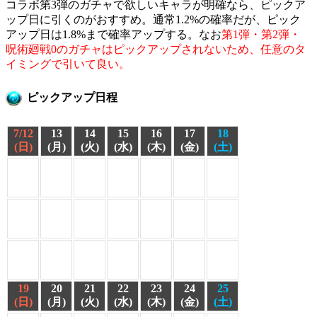
コラボ第3弾のガチャで欲しいキャラが明確なら、ピックア
ップ日に引くのがおすすめ。通常1.2%の確率だが、ピック
アップ日は1.8%まで確率アップする。なお
第1弾・第2弾・
呪術廻戦0のガチャはピックアップされないため、任意のタ
イミングで引いて良い。
ピックアップ日程
7/12
13
14
15
16
17
18
(日)
(月)
(火)
(水)
(木)
(金)
(土)
19
20
21
22
23
24
25
(日)
(月)
(火)
(水)
(木)
(金)
(土)