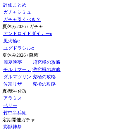
評価まとめ
ガチャシミュ
ガチャ引くべき？
夏休み2026 / ガチャ
アンドロイドダイナーα
風火輪α
ユグドラシルα
夏休み2026 / 降臨
麗夏映夢
超究極の攻略
チルサマーナ
激究極の攻略
ダルマツリン
究極の攻略
佐宗リザ
究極の攻略
真/獣神化改
アラミス
ペリー
竹中半兵衛
定期開催ガチャ
彩獣神祭