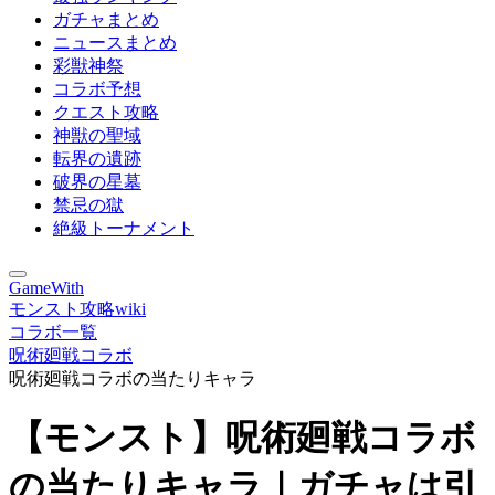
ガチャまとめ
ニュースまとめ
彩獣神祭
コラボ予想
クエスト攻略
神獣の聖域
転界の遺跡
破界の星墓
禁忌の獄
絶級トーナメント
GameWith
モンスト攻略wiki
コラボ一覧
呪術廻戦コラボ
呪術廻戦コラボの当たりキャラ
【モンスト】呪術廻戦コラボ
の当たりキャラ｜ガチャは引