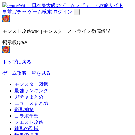
事前ガチャ
ゲーム検索
ログイン
モンスト攻略wiki | モンスターストライク徹底解説
掲示板Q&A
トップに戻る
ゲーム攻略一覧を見る
モンスター図鑑
最強ランキング
ガチャまとめ
ニュースまとめ
彩獣神祭
コラボ予想
クエスト攻略
神獣の聖域
転界の遺跡