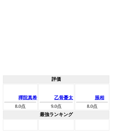
評価
禪院真希
乙骨憂太
脹相
8.0
点
9.0
点
8.0
点
最強ランキング