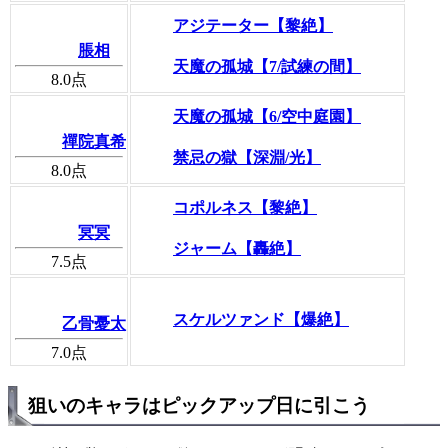
アジテーター【黎絶】
脹相
天魔の孤城【7/試練の間】
8.0
点
天魔の孤城【6/空中庭園】
禪院真希
禁忌の獄【深淵/光】
8.0
点
コポルネス【黎絶】
冥冥
ジャーム【轟絶】
7.5
点
スケルツァンド【爆絶】
乙骨憂太
7.0
点
狙いのキャラはピックアップ日に引こう