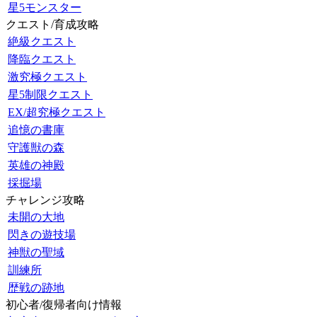
星5モンスター
クエスト/育成攻略
絶級クエスト
降臨クエスト
激究極クエスト
星5制限クエスト
EX/超究極クエスト
追憶の書庫
守護獣の森
英雄の神殿
採掘場
チャレンジ攻略
未開の大地
閃きの遊技場
神獣の聖域
訓練所
歴戦の跡地
初心者/復帰者向け情報