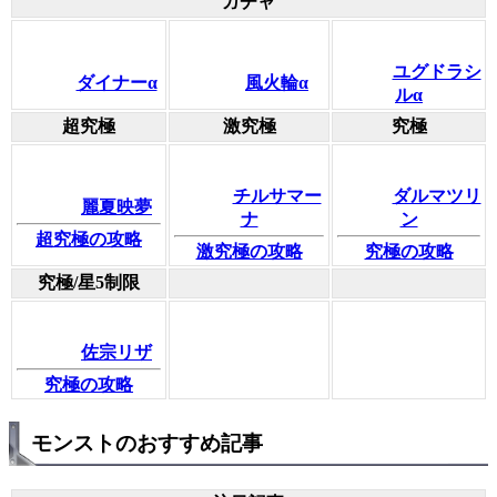
ガチャ
ユグドラシ
ダイナーα
風火輪α
ルα
超究極
激究極
究極
チルサマー
ダルマツリ
麗夏映夢
ナ
ン
超究極の攻略
激究極の攻略
究極の攻略
究極/星5制限
佐宗リザ
究極の攻略
モンストのおすすめ記事