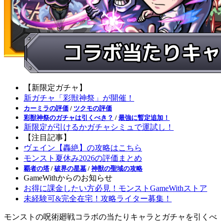
【新限定ガチャ】
新ガチャ「彩獣神祭」が開催！
カーミラの評価
/
ツクモの評価
彩獣神祭のガチャは引くべき？
/
最強に暫定追加！
新限定が引けるかガチャシミュで運試し！
【注目記事】
ヴェイン【轟絶】の攻略はこちら
モンスト夏休み2026の評価まとめ
覇者の塔
/
破界の星墓
/
神獣の聖域の攻略
GameWithからのお知らせ
お得に課金したい方必見！モンストGameWithストア
未経験可&完全在宅！攻略ライター募集！
モンストの呪術廻戦コラボの当たりキャラとガチャを引くべ