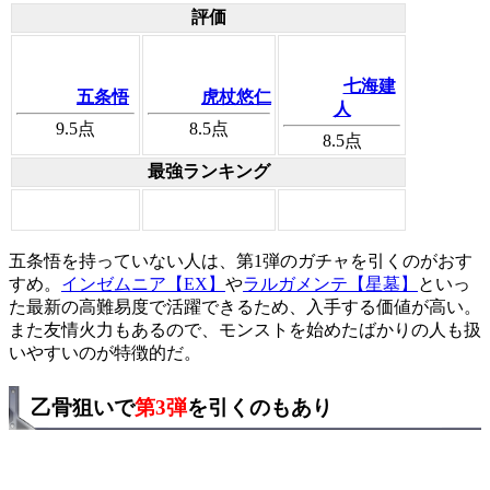
評価
七海建
五条悟
虎杖悠仁
人
9.5
点
8.5
点
8.5
点
最強ランキング
五条悟を持っていない人は、第1弾のガチャを引くのがおす
すめ。
インゼムニア【EX】
や
ラルガメンテ【星墓】
といっ
た最新の高難易度で活躍できるため、入手する価値が高い。
また友情火力もあるので、モンストを始めたばかりの人も扱
いやすいのが特徴的だ。
乙骨狙いで
第3弾
を引くのもあり