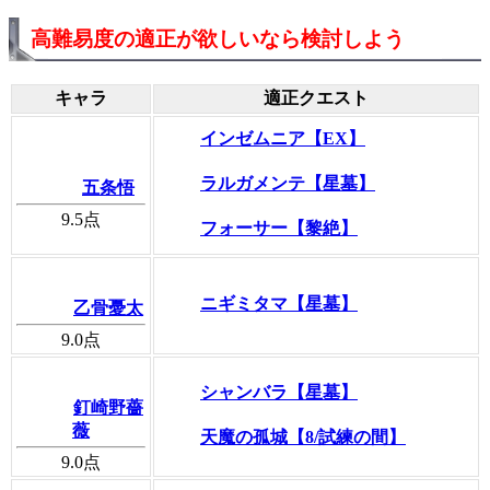
高難易度の適正が欲しいなら検討しよう
キャラ
適正クエスト
インゼムニア【EX】
ラルガメンテ【星墓】
五条悟
9.5
点
フォーサー【黎絶】
ニギミタマ【星墓】
乙骨憂太
9.0
点
シャンバラ【星墓】
釘崎野薔
薇
天魔の孤城【8/試練の間】
9.0
点