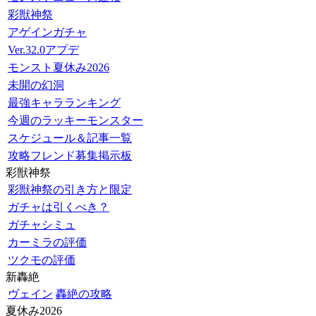
彩獣神祭
アゲインガチャ
Ver.32.0アプデ
モンスト夏休み2026
未開の幻洞
最強キャラランキング
今週のラッキーモンスター
スケジュール＆記事一覧
攻略フレンド募集掲示板
彩獣神祭
彩獣神祭の引き方と限定
ガチャは引くべき？
ガチャシミュ
カーミラの評価
ツクモの評価
新轟絶
ヴェイン
轟絶の攻略
夏休み2026