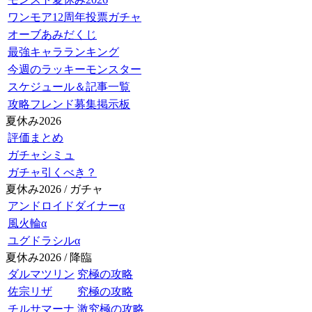
ワンモア12周年投票ガチャ
オーブあみだくじ
最強キャラランキング
今週のラッキーモンスター
スケジュール＆記事一覧
攻略フレンド募集掲示板
夏休み2026
評価まとめ
ガチャシミュ
ガチャ引くべき？
夏休み2026 / ガチャ
アンドロイドダイナーα
風火輪α
ユグドラシルα
夏休み2026 / 降臨
ダルマツリン
究極の攻略
佐宗リザ
究極の攻略
チルサマーナ
激究極の攻略