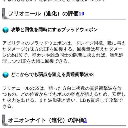
フリオニール（進化）の評価
10
攻撃と回復を同時にするブラッドウェポン
アビリティのブラッドウェポンは、ドレイン同様、敵に与え
たダメージ分味方のHPを回復する。回復量は与えたダメー
ジの約1％で、壁カンや雑魚同士の隙間に挟まれば、雑魚処
理しつつHPを大幅に回復できる。
どこからでも弱点を狙える貫通衝撃波SS
フリオニールのSSは、狙った方向に複数の貫通衝撃波を放
つもの。どの位置からでもボスの弱点が狙えるため、安定し
た火力を出せる。また波動砲と違い、LBも貫通して攻撃で
きる。
オニオンナイト（進化）の評価
3