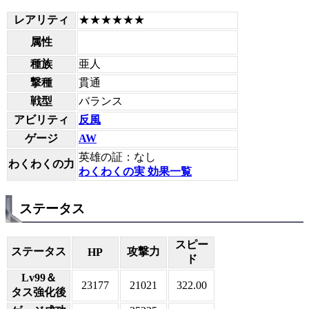
レアリティ
★★★★★★
属性
種族
亜人
撃種
貫通
戦型
バランス
アビリティ
反風
ゲージ
AW
英雄の証：なし
わくわくの力
わくわくの実 効果一覧
ステータス
スピー
ステータス
攻撃力
HP
ド
Lv99＆
23177
21021
322.00
タス強化後