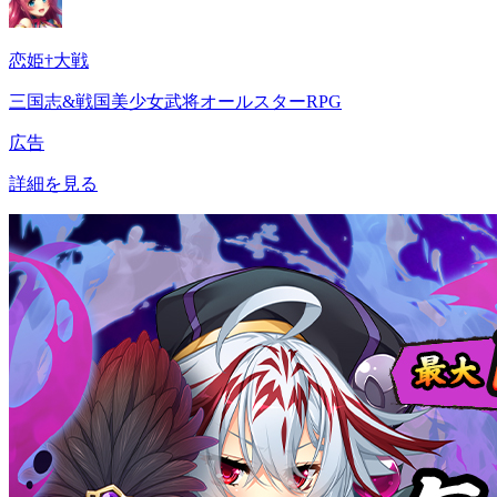
恋姫†大戦
三国志&戦国美少女武将オールスターRPG
広告
詳細を見る