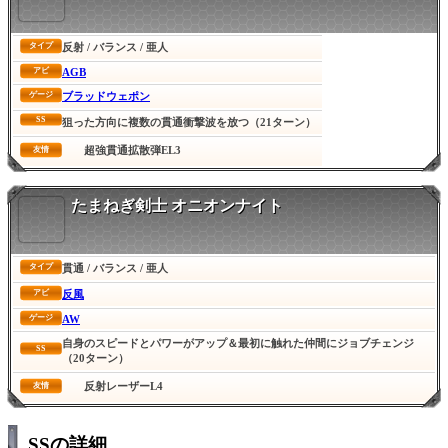
反射 / バランス / 亜人
タイプ
AGB
アビ
ブラッドウェポン
ゲージ
SS
狙った方向に複数の貫通衝撃波を放つ（21ターン）
超強貫通拡散弾EL3
友情
たまねぎ剣士 オニオンナイト
貫通 / バランス / 亜人
タイプ
反風
アビ
AW
ゲージ
自身のスピードとパワーがアップ＆最初に触れた仲間にジョブチェンジ
SS
（20ターン）
反射レーザーL4
友情
SSの詳細