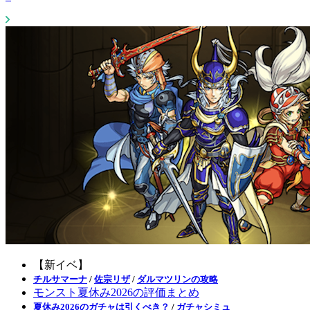
【新イベ】
チルサマーナ
/
佐宗リザ
/
ダルマツリンの攻略
モンスト夏休み2026の評価まとめ
夏休み2026のガチャは引くべき？
/
ガチャシミュ