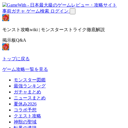
事前ガチャ
ゲーム検索
ログイン
モンスト攻略wiki | モンスターストライク徹底解説
掲示板Q&A
トップに戻る
ゲーム攻略一覧を見る
モンスター図鑑
最強ランキング
ガチャまとめ
ニュースまとめ
夏休み2026
コラボ予想
クエスト攻略
神獣の聖域
転界の遺跡