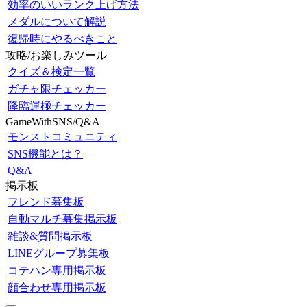
効率のいいランク上げ方法
メダルについて解説
復帰時にやるべきこと
攻略/お楽しみツール
クイズ＆検定一覧
ガチャ限チェッカー
降臨運極チェッカー
GameWithSNS/Q&A
モンストコミュニティ
SNS機能とは？
Q&A
掲示板
フレンド募集板
自動マルチ募集掲示板
雑談&質問掲示板
LINEグループ募集板
コテハン専用掲示板
顔合わせ専用掲示板