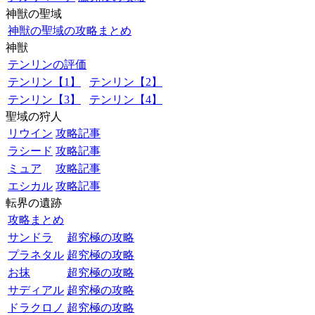
神獣の聖域
神獣の聖域の攻略まとめ
神獣
テンリンの評価
テンリン【1】
テンリン【2】
テンリン【3】
テンリン【4】
聖域の狩人
リウイン
攻略記事
ラシード
攻略記事
ミュア
攻略記事
エシカル
攻略記事
転界の遺跡
攻略まとめ
サンドラ
超究極の攻略
プラネタル
超究極の攻略
お抹
超究極の攻略
サディアル
超究極の攻略
ドラクロノ
超究極の攻略