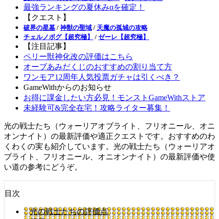
最強ランキングの夏休みαを確定！
【クエスト】
破界の星墓
/
神獣の聖域
/
天魔の孤城の攻略
チェルノボグ【超究極】
/
ゼーレ【超究極】
【注目記事】
ペリー獣神化改の評価はこちら
オーブあみだくじのおすすめの割り当て方
ワンモア12周年人気投票ガチャは引くべき？
GameWithからのお知らせ
お得に課金したい方必見！モンストGameWithストア
未経験可&完全在宅！攻略ライター募集！
光の戦士たち（ウォーリアオブライト、フリオニール、オニ
オンナイト）の最新評価や適正クエストです。おすすめのわ
くわくの実も紹介しています。光の戦士たち（ウォーリアオ
ブライト、フリオニール、オニオンナイト）の最新評価や使
い道の参考にどうぞ。
目次
光の戦士たちの評価点