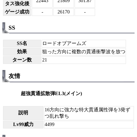
22443
21809
301.87
タス強化後
ゲージ成功
-
26170
-
SS
SS名
ロードオブアームズ
効果
狙った方向に複数の貫通衝撃波を放つ
ターン数
21
友情
超強貫通拡散弾EL3(メイン)
16方向に強力な特大貫通属性弾を3発ず
説明
つ乱れ撃ち
Lv99威力
4499