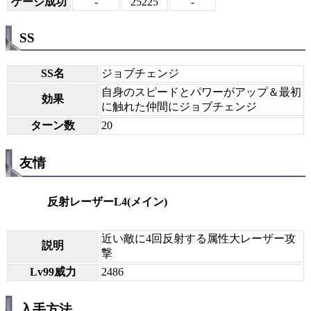
ゲージ成功
-
25225
-
SS
SS名
ジョブチェンジ
自身のスピードとパワーがアップ＆最初
効果
に触れた仲間にジョブチェンジ
ターン数
20
友情
反射レーザーL4(メイン)
近い敵に4回反射する属性大レーザー攻
説明
撃
Lv99威力
2486
入手方法