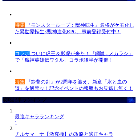
特集
『モンスターループ：獣神転生』名将がケモ化し
た異世界転生×獣神進化RPG。事前登録受付中！
コラボ
ついに虎王＆影虎が来た！『鋼嵐 - メカラシ』
で「魔神英雄伝ワタル」コラボ後半が開催！
特集
『鈴蘭の剣』が2周年を迎え、新章「氷と血の
道」を解禁ッ！記念イベントの報酬もお見逃し無く！
攻略記事ランキング
最強キャラランキング
1
チルサマーナ【激究極】の攻略と適正キャラ