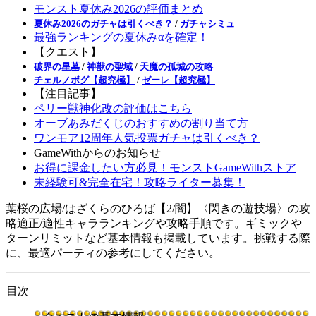
モンスト夏休み2026の評価まとめ
夏休み2026のガチャは引くべき？
/
ガチャシミュ
最強ランキングの夏休みαを確定！
【クエスト】
破界の星墓
/
神獣の聖域
/
天魔の孤城の攻略
チェルノボグ【超究極】
/
ゼーレ【超究極】
【注目記事】
ペリー獣神化改の評価はこちら
オーブあみだくじのおすすめの割り当て方
ワンモア12周年人気投票ガチャは引くべき？
GameWithからのお知らせ
お得に課金したい方必見！モンストGameWithストア
未経験可&完全在宅！攻略ライター募集！
葉桜の広場/はざくらのひろば【2/闇】〈閃きの遊技場〉の攻
略適正/適性キャラランキングや攻略手順です。ギミックや
ターンリミットなど基本情報も掲載しています。挑戦する際
に、最適パーティの参考にしてください。
目次