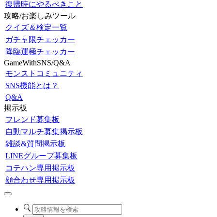
復帰時にやるべきこと
攻略/お楽しみツール
クイズ＆検定一覧
ガチャ限チェッカー
降臨運極チェッカー
GameWithSNS/Q&A
モンストコミュニティ
SNS機能とは？
Q&A
掲示板
フレンド募集板
自動マルチ募集掲示板
雑談&質問掲示板
LINEグループ募集板
コテハン専用掲示板
顔合わせ専用掲示板