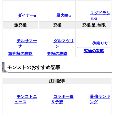
ユグドラシ
ダイナーα
風火輪α
ルα
激究極
究極
究極/星5制限
チルサマー
ダルマツリ
佐宗リザ
ナ
ン
究極の攻略
激究極の攻略
究極の攻略
モンストのおすすめ記事
注目記事
モンストニ
コラボ一覧
最強ランキ
ュース
＆予想
ング