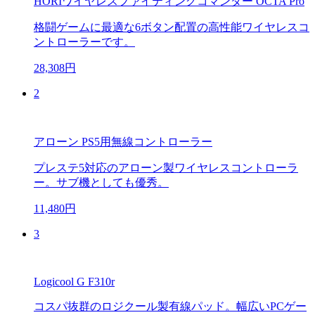
HORIワイヤレスファイティングコマンダー OCTA Pro
格闘ゲームに最適な6ボタン配置の高性能ワイヤレスコ
ントローラーです。
28,308円
2
アローン PS5用無線コントローラー
プレステ5対応のアローン製ワイヤレスコントローラ
ー。サブ機としても優秀。
11,480円
3
Logicool G F310r
コスパ抜群のロジクール製有線パッド。幅広いPCゲー