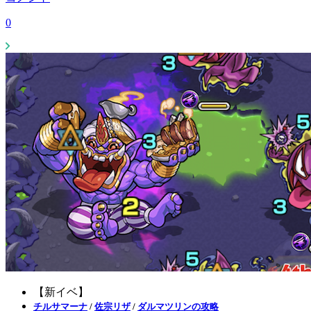
0
【新イベ】
チルサマーナ
/
佐宗リザ
/
ダルマツリンの攻略