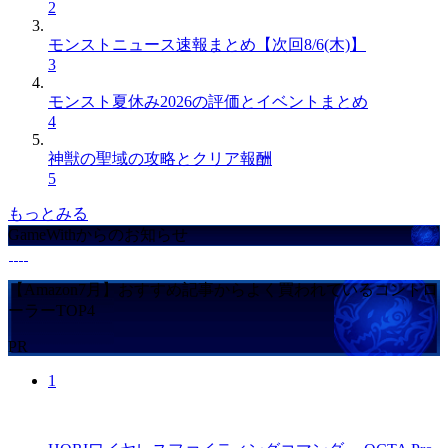
2
モンストニュース速報まとめ【次回8/6(木)】
3
モンスト夏休み2026の評価とイベントまとめ
4
神獣の聖域の攻略とクリア報酬
5
もっとみる
GameWithからのお知らせ
【Amazon7月】おすすめ記事からよく買われているコントロ
ーラーTOP4
PR
1