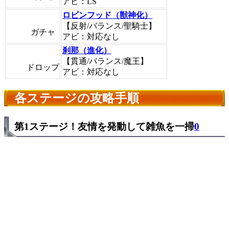
アビ：LS
ロビンフッド（獣神化）
【反射/バランス/聖騎士】
ガチャ
アビ：対応なし
刹那（進化）
【貫通/バランス/魔王】
ドロップ
アビ：対応なし
各ステージの攻略手順
第1ステージ！友情を発動して雑魚を一掃
0