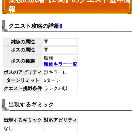
報
クエスト攻略の詳細
0
雑魚の属性
闇
ボスの属性
闇
魔族
ボスの種族
魔族キラー一覧
ボスのアビリティ
獣キラーL
ターンリミット
6ターン
クエスト挑戦条件
ランク20以上
出現するギミック
出現するギミック
対応アビリティ
なし
-