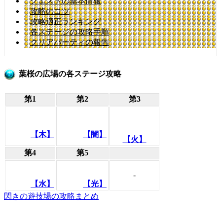
クエストの基本情報
攻略のコツ
攻略適正ランキング
各ステージの攻略手順
クリアパーティの報告
葉桜の広場の各ステージ攻略
第1
第2
第3
【木】
【闇】
【火】
第4
第5
-
【水】
【光】
閃きの遊技場の攻略まとめ