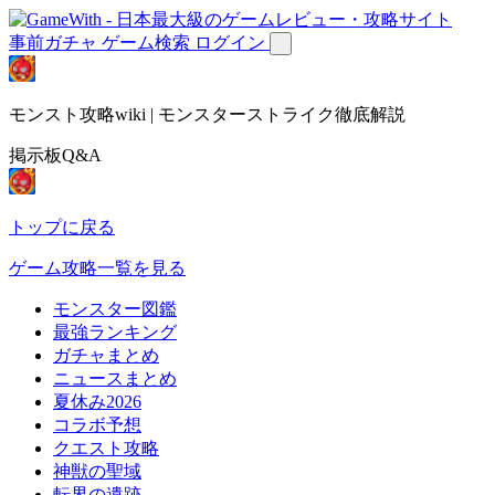
事前ガチャ
ゲーム検索
ログイン
モンスト攻略wiki | モンスターストライク徹底解説
掲示板Q&A
トップに戻る
ゲーム攻略一覧を見る
モンスター図鑑
最強ランキング
ガチャまとめ
ニュースまとめ
夏休み2026
コラボ予想
クエスト攻略
神獣の聖域
転界の遺跡