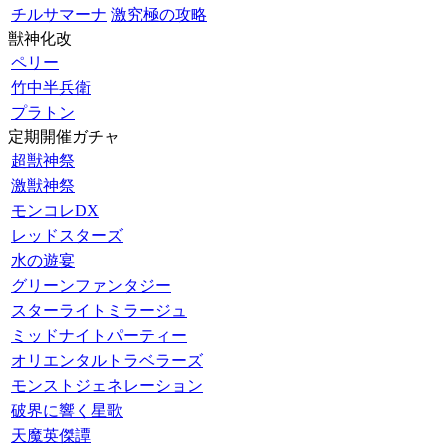
チルサマーナ
激究極の攻略
獣神化改
ペリー
竹中半兵衛
プラトン
定期開催ガチャ
超獣神祭
激獣神祭
モンコレDX
レッドスターズ
水の遊宴
グリーンファンタジー
スターライトミラージュ
ミッドナイトパーティー
オリエンタルトラベラーズ
モンストジェネレーション
破界に響く星歌
天魔英傑譚