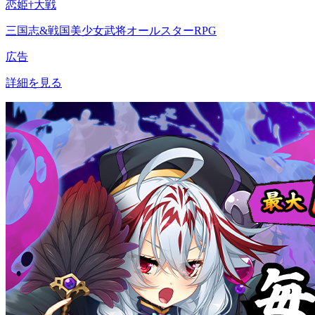
恋姫†大戦
三国志&戦国美少女武将オールスターRPG
広告
詳細を見る