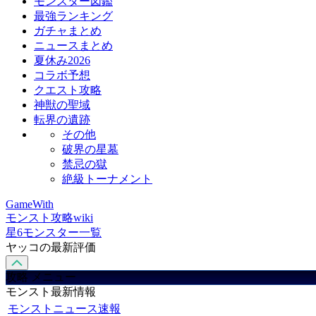
モンスター図鑑
最強ランキング
ガチャまとめ
ニュースまとめ
夏休み2026
コラボ予想
クエスト攻略
神獣の聖域
転界の遺跡
その他
破界の星墓
禁忌の獄
絶級トーナメント
GameWith
モンスト攻略wiki
星6モンスター一覧
ヤッコの最新評価
攻略 メニュー
モンスト最新情報
モンストニュース速報