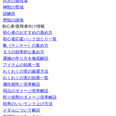
閃きの遊技場
神獣の聖域
訓練所
歴戦の跡地
初心者/復帰者向け情報
初心者のおすすめの進め方
初心者応援パック当たり一覧
亀《ケンチー》の集め方
タスの効率的な集め方
運極の作り方を徹底解説
アイテムの効果一覧
わくわくの実の厳選方法
わくわくの実の効果一覧
属性相性と倍率解説
弱点のダメージ倍率解説
怒り状態のダメージ倍率解説
効率のいいランク上げ方法
メダルについて解説