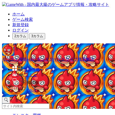
ホーム
ゲーム検索
新規登録
ログイン
2カラム
3カラム
モンスト攻略wiki | モンスターストライク徹底解説
他の攻略
コミュ
掲示板
Q&A