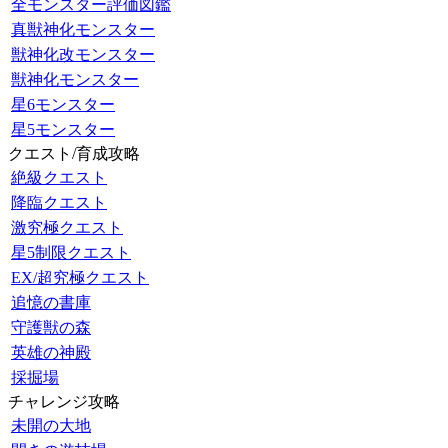
全モンスター評価図鑑
真獣神化モンスター
獣神化改モンスター
獣神化モンスター
星6モンスター
星5モンスター
クエスト/育成攻略
絶級クエスト
降臨クエスト
激究極クエスト
星5制限クエスト
EX/超究極クエスト
追憶の書庫
守護獣の森
英雄の神殿
採掘場
チャレンジ攻略
未開の大地