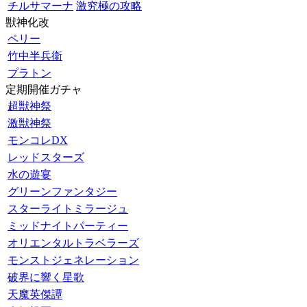
チルサマーナ
激究極の攻略
獣神化改
ペリー
竹中半兵衛
プラトン
定期開催ガチャ
超獣神祭
激獣神祭
モンコレDX
レッドスターズ
水の遊宴
グリーンファンタジー
スターライトミラージュ
ミッドナイトパーティー
オリエンタルトラベラーズ
モンストジェネレーション
破界に響く星歌
天魔英傑譚