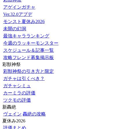
アゲインガチャ
Ver.32.0アプデ
モンスト夏休み2026
未開の幻洞
最強キャラランキング
今週のラッキーモンスター
スケジュール＆記事一覧
攻略フレンド募集掲示板
彩獣神祭
彩獣神祭の引き方と限定
ガチャは引くべき？
ガチャシミュ
カーミラの評価
ツクモの評価
新轟絶
ヴェイン
轟絶の攻略
夏休み2026
評価まとめ