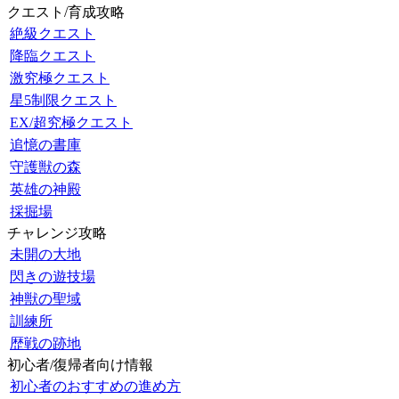
クエスト/育成攻略
絶級クエスト
降臨クエスト
激究極クエスト
星5制限クエスト
EX/超究極クエスト
追憶の書庫
守護獣の森
英雄の神殿
採掘場
チャレンジ攻略
未開の大地
閃きの遊技場
神獣の聖域
訓練所
歴戦の跡地
初心者/復帰者向け情報
初心者のおすすめの進め方