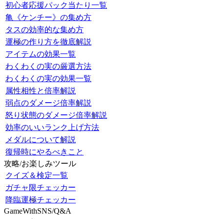
初心者応援パック当たり一覧
亀《ケンチー》の集め方
タスの効率的な集め方
運極の作り方を徹底解説
アイテムの効果一覧
わくわくの実の厳選方法
わくわくの実の効果一覧
属性相性と倍率解説
弱点のダメージ倍率解説
怒り状態のダメージ倍率解説
効率のいいランク上げ方法
メダルについて解説
復帰時にやるべきこと
攻略/お楽しみツール
クイズ＆検定一覧
ガチャ限チェッカー
降臨運極チェッカー
GameWithSNS/Q&A