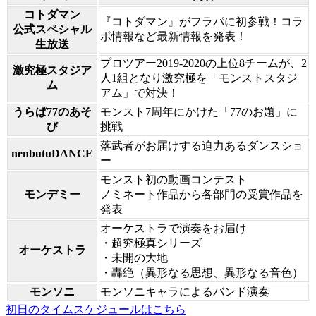
コトダマン
『コトダマン』がフラパに初参戦！コラ
公式スペシャル
ボ情報など最新情報を発表！
生放送
プロツアー2019-2020の上位8チームが、2
激究極スタジア
人1組となり激究極を「モンストスタジ
ム
アム」で対決！
うらぱ77のあそ
モンスト7周年にかけた「77のお題」に
び
挑戦
落武者がお届けする迫力あるダンスショ
nenbutuDANCE
ー
モンスト初の動画コンテスト
モンデミー
ノミネート作品から各部門の受賞作品を
発表
オーケストラで演奏をお届け
・超究極真シリーズ
オーケストラ
・未開の大地
・轟絶（異形なる思想、異形なる音色）
モンソニ
モンソニキャラによるバンド演奏
初日のタイムスケジュールはこちら