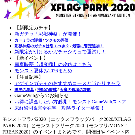
【新限定ガチャ】
新ガチャ「彩獣神祭」が開催！
カーミラの評価
/
ツクモの評価
彩獣神祭のガチャは引くべき？
/
最強に暫定追加！
新限定が引けるかガチャシミュで運試し！
【新イベント】
麗夏映夢【超究極】の攻略はこちら
モンスト夏休み2026まとめ
【注目記事】
アゲインガチャのおすすめコースと当たりキャラ
破界の星墓
/
神獣の聖域
/
天魔の孤城の攻略
GameWithからのお知らせ
お得に課金したい方必見！モンストGameWithストア
未経験可&完全在宅！攻略ライター募集！
モンストフラパ2020（エックスフラッグパーク2020/XFLAG
PARK 2020）とモンストフリーク2020（モンフリ/MONST
FREAK2020）のイベントまとめです。開催日やイベント内