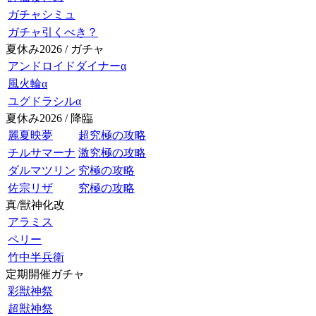
ガチャシミュ
ガチャ引くべき？
夏休み2026 / ガチャ
アンドロイドダイナーα
風火輪α
ユグドラシルα
夏休み2026 / 降臨
麗夏映夢
超究極の攻略
チルサマーナ
激究極の攻略
ダルマツリン
究極の攻略
佐宗リザ
究極の攻略
真/獣神化改
アラミス
ペリー
竹中半兵衛
定期開催ガチャ
彩獣神祭
超獣神祭