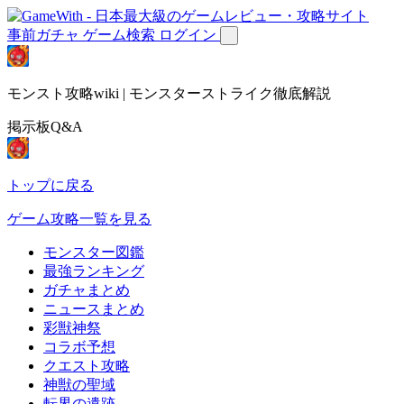
事前ガチャ
ゲーム検索
ログイン
モンスト攻略wiki | モンスターストライク徹底解説
掲示板Q&A
トップに戻る
ゲーム攻略一覧を見る
モンスター図鑑
最強ランキング
ガチャまとめ
ニュースまとめ
彩獣神祭
コラボ予想
クエスト攻略
神獣の聖域
転界の遺跡