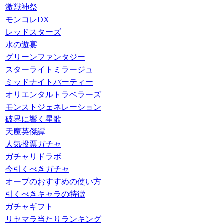
激獣神祭
モンコレDX
レッドスターズ
水の遊宴
グリーンファンタジー
スターライトミラージュ
ミッドナイトパーティー
オリエンタルトラベラーズ
モンストジェネレーション
破界に響く星歌
天魔英傑譚
人気投票ガチャ
ガチャリドラボ
今引くべきガチャ
オーブのおすすめの使い方
引くべきキャラの特徴
ガチャギフト
リセマラ当たりランキング