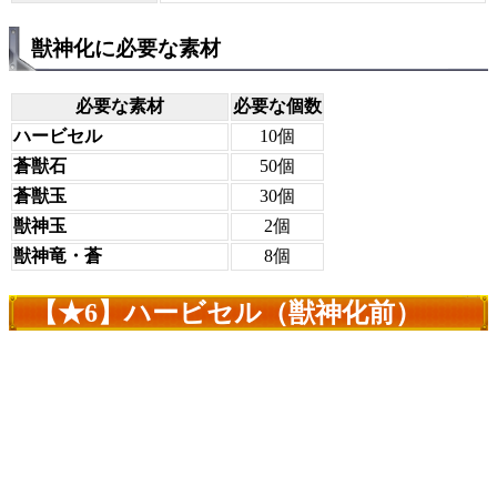
獣神化に必要な素材
必要な素材
必要な個数
ハービセル
10個
蒼獣石
50個
蒼獣玉
30個
獣神玉
2個
獣神竜・蒼
8個
【★6】ハービセル（獣神化前）