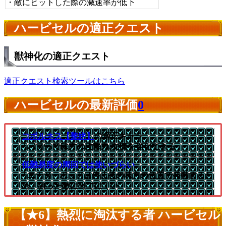
・敵にヒットした際の減速率が低下
ハービセルの適正クエスト
獣神化の適正クエスト
適正クエスト検索ツールはこちら
ハービセルの最新評価
0
コポルネス【黎絶】
の適正キャラ
└バフSSで味方の攻撃力/友情を強化できる
低難易度の周回では使いづらい
└エナジーポッドは停止後の味方の位置で発動するた
め、狙った敵に当てにくい
【★6】熱烈に淘汰する者 ハービセル