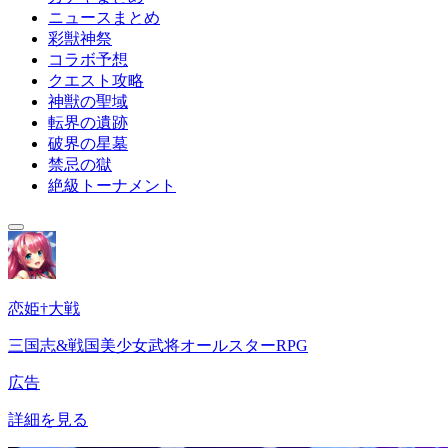
ニュースまとめ
彩獣神祭
コラボ予想
クエスト攻略
神獣の聖域
転界の遺跡
破界の星墓
禁忌の獄
絶級トーナメント
恋姫†大戦
三国志&戦国美少女武将オールスターRPG
広告
詳細を見る