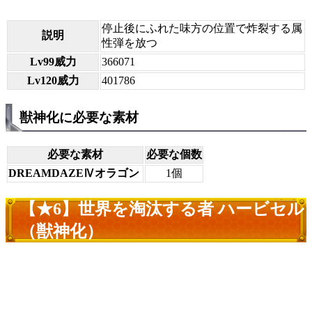
停止後にふれた味方の位置で炸裂する属
説明
性弾を放つ
Lv99威力
366071
Lv120威力
401786
獣神化に必要な素材
必要な素材
必要な個数
DREAMDAZEⅣオラゴン
1個
【★6】世界を淘汰する者 ハービセル
（獣神化）