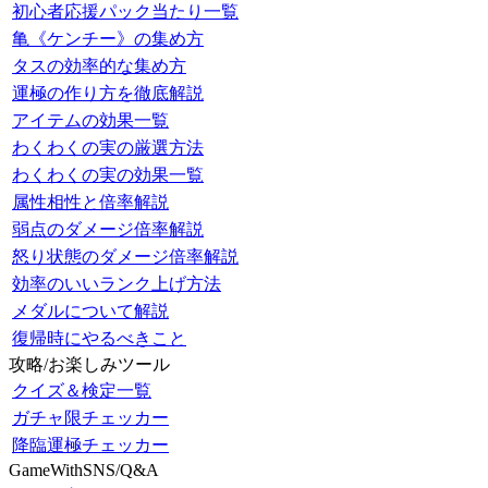
初心者応援パック当たり一覧
亀《ケンチー》の集め方
タスの効率的な集め方
運極の作り方を徹底解説
アイテムの効果一覧
わくわくの実の厳選方法
わくわくの実の効果一覧
属性相性と倍率解説
弱点のダメージ倍率解説
怒り状態のダメージ倍率解説
効率のいいランク上げ方法
メダルについて解説
復帰時にやるべきこと
攻略/お楽しみツール
クイズ＆検定一覧
ガチャ限チェッカー
降臨運極チェッカー
GameWithSNS/Q&A