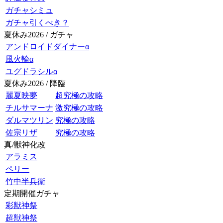
ガチャシミュ
ガチャ引くべき？
夏休み2026 / ガチャ
アンドロイドダイナーα
風火輪α
ユグドラシルα
夏休み2026 / 降臨
麗夏映夢
超究極の攻略
チルサマーナ
激究極の攻略
ダルマツリン
究極の攻略
佐宗リザ
究極の攻略
真/獣神化改
アラミス
ペリー
竹中半兵衛
定期開催ガチャ
彩獣神祭
超獣神祭