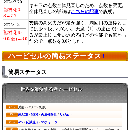
2024/2/20
キャラの点数全体見直しのため、点数を変更。
獣神化を
全体見直しの詳細は
こちらの記事
で説明。
8→7.5
友情の高火力だが癖が強く、周回用の運枠とし
2023/1/4
ては少々扱いづらい。天魔【1】の適正ではあ
獣神化を
るが最上位に食い込めるほどの性能でも無かっ
9.0(仮)→8.0
たので、点数を8.0とした。
ハービセルの簡易ステータス
3
簡易ステータス
世界を淘汰する者 ハービセル
反射 / パワー / 幻妖
タイプ
超AGB
/
MSM
/
火属性耐性
/
リジェネ
アビ
AW
/
反減速床
/
SSチャージ
ゲージ
SS
ふれた味方のパワーと友情コンボ威力を一定期間アップ（12+4ターン）