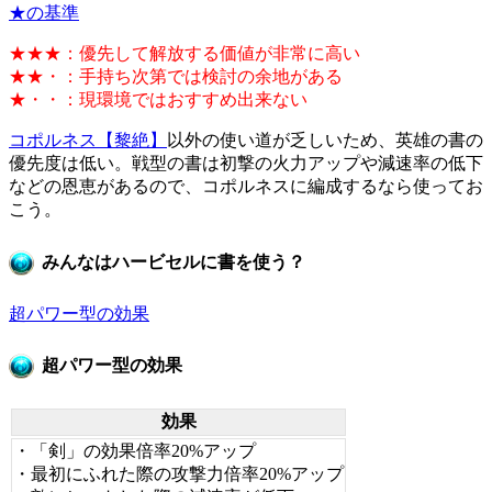
★の基準
★★★：優先して解放する価値が非常に高い
★★・：手持ち次第では検討の余地がある
★・・：現環境ではおすすめ出来ない
コポルネス【黎絶】
以外の使い道が乏しいため、英雄の書の
優先度は低い。戦型の書は初撃の火力アップや減速率の低下
などの恩恵があるので、コポルネスに編成するなら使ってお
こう。
みんなはハービセルに書を使う？
超パワー型の効果
超パワー型の効果
効果
・「剣」の効果倍率20%アップ
・最初にふれた際の攻撃力倍率20%アップ