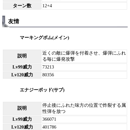
ターン数
12+4
友情
マーキングボム(メイン)
近くの敵に爆弾を付着させ、爆弾にふれ
説明
る毎に爆発攻撃
Lv99威力
73213
Lv120威力
80356
エナジーポッド(サブ)
停止後にふれた味方の位置で炸裂する属
説明
性弾を放つ
Lv99威力
366071
Lv120威力
401786