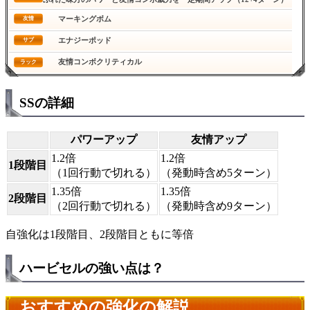
マーキングボム
友情
エナジーポッド
サブ
友情コンボクリティカル
ラック
SSの詳細
パワーアップ
友情アップ
1.2倍
1.2倍
1段階目
（1回行動で切れる）
（発動時含め5ターン）
1.35倍
1.35倍
2段階目
（2回行動で切れる）
（発動時含め9ターン）
自強化は1段階目、2段階目ともに等倍
ハービセルの強い点は？
おすすめの強化の解説