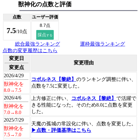
獣神化の点数と評価
点数
ユーザー評価
7.5
/10点
総合最強ランキング
運枠最強ランキング
点数の変更履歴はこちら
変更日
変更理由
変更点
2026/4/29
コポルネス【黎絶】
のランキング調整に伴い、
獣神化を
点数を7.5に変更した。
8.0→7.5
2026/4/6
上方修正に伴い、
コポルネス【黎絶】
で活躍で
きる性能になった。そのため8.0に点数を変更
獣神化を
した。
7.0→8.0
2025/7/29
天魔の孤城の常設化に伴い、点数を変更した。
獣神化を
▶点数・評価基準はこちら
7.5→7.0