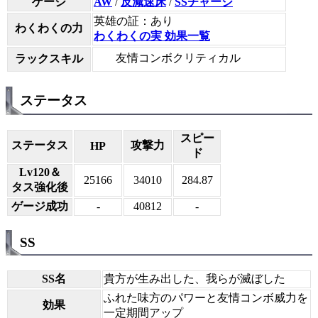
ゲージ
AW
/
反減速床
/
SSチャージ
英雄の証：あり
わくわくの力
わくわくの実 効果一覧
友情コンボクリティカル
ラックスキル
ステータス
スピー
ステータス
攻撃力
HP
ド
Lv120＆
25166
34010
284.87
タス強化後
ゲージ成功
-
40812
-
SS
SS名
貴方が生み出した、我らが滅ぼした
ふれた味方のパワーと友情コンボ威力を
効果
一定期間アップ