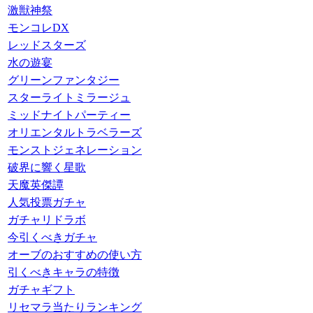
激獣神祭
モンコレDX
レッドスターズ
水の遊宴
グリーンファンタジー
スターライトミラージュ
ミッドナイトパーティー
オリエンタルトラベラーズ
モンストジェネレーション
破界に響く星歌
天魔英傑譚
人気投票ガチャ
ガチャリドラボ
今引くべきガチャ
オーブのおすすめの使い方
引くべきキャラの特徴
ガチャギフト
リセマラ当たりランキング