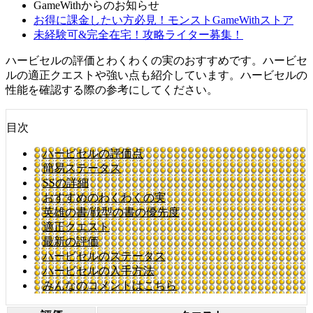
GameWithからのお知らせ
お得に課金したい方必見！モンストGameWithストア
未経験可&完全在宅！攻略ライター募集！
ハービセルの評価とわくわくの実のおすすめです。ハービセ
ルの適正クエストや強い点も紹介しています。ハービセルの
性能を確認する際の参考にしてください。
目次
ハービセルの評価点
簡易ステータス
SSの詳細
おすすめのわくわくの実
英雄の書/戦型の書の優先度
適正クエスト
最新の評価
ハービセルのステータス
ハービセルの入手方法
みんなのコメントはこちら