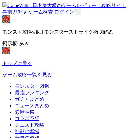
事前ガチャ
ゲーム検索
ログイン
モンスト攻略wiki | モンスターストライク徹底解説
掲示板Q&A
トップに戻る
ゲーム攻略一覧を見る
モンスター図鑑
最強ランキング
ガチャまとめ
ニュースまとめ
彩獣神祭
コラボ予想
クエスト攻略
神獣の聖域
転界の遺跡