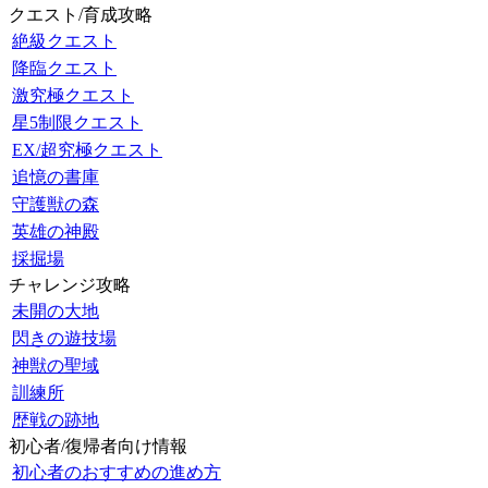
クエスト/育成攻略
絶級クエスト
降臨クエスト
激究極クエスト
星5制限クエスト
EX/超究極クエスト
追憶の書庫
守護獣の森
英雄の神殿
採掘場
チャレンジ攻略
未開の大地
閃きの遊技場
神獣の聖域
訓練所
歴戦の跡地
初心者/復帰者向け情報
初心者のおすすめの進め方