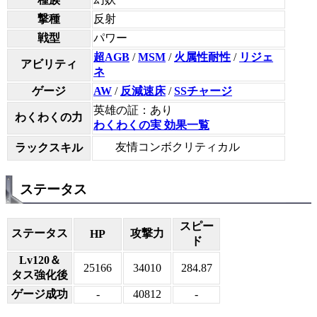
撃種
反射
戦型
パワー
超AGB
/
MSM
/
火属性耐性
/
リジェ
アビリティ
ネ
ゲージ
AW
/
反減速床
/
SSチャージ
英雄の証：あり
わくわくの力
わくわくの実 効果一覧
友情コンボクリティカル
ラックスキル
ステータス
スピー
ステータス
攻撃力
HP
ド
Lv120＆
25166
34010
284.87
タス強化後
ゲージ成功
-
40812
-