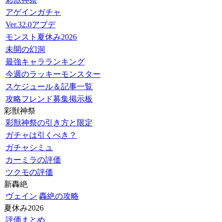
アゲインガチャ
Ver.32.0アプデ
モンスト夏休み2026
未開の幻洞
最強キャラランキング
今週のラッキーモンスター
スケジュール＆記事一覧
攻略フレンド募集掲示板
彩獣神祭
彩獣神祭の引き方と限定
ガチャは引くべき？
ガチャシミュ
カーミラの評価
ツクモの評価
新轟絶
ヴェイン
轟絶の攻略
夏休み2026
評価まとめ