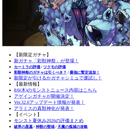
【新限定ガチャ】
新ガチャ「彩獣神祭」が登場！
カーミラの評価
/
ツクモの評価
彩獣神祭のガチャは引くべき？
/
最強に暫定追加！
新限定が引けるかガチャシミュで運試し！
【最新情報】
8/6(木)のモンストニュース内容はこちら
アゲインガチャが開催決定！
Ver.32.0アップデート情報が発表！
アラミスの真獣神化が発表！
【イベント】
モンスト夏休み2026の評価まとめ
破界の星墓
/
神獣の聖域
/
天魔の孤城の攻略