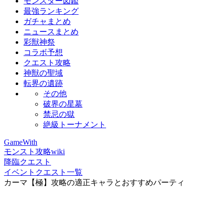
モンスター図鑑
最強ランキング
ガチャまとめ
ニュースまとめ
彩獣神祭
コラボ予想
クエスト攻略
神獣の聖域
転界の遺跡
その他
破界の星墓
禁忌の獄
絶級トーナメント
GameWith
モンスト攻略wiki
降臨クエスト
イベントクエスト一覧
カーマ【極】攻略の適正キャラとおすすめパーティ