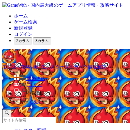
ホーム
ゲーム検索
新規登録
ログイン
2カラム
3カラム
モンスト攻略wiki | モンスターストライク徹底解説
他の攻略
コミュ
掲示板
Q&A