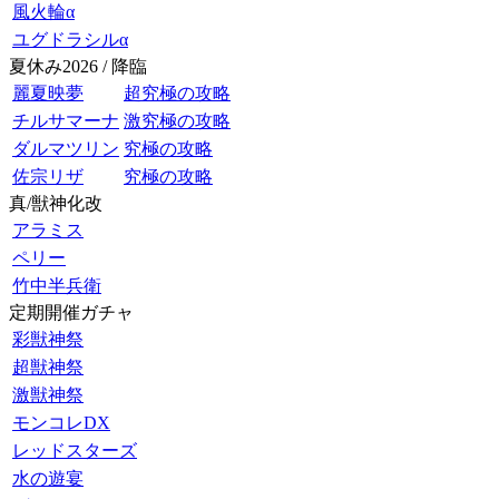
風火輪α
ユグドラシルα
夏休み2026 / 降臨
麗夏映夢
超究極の攻略
チルサマーナ
激究極の攻略
ダルマツリン
究極の攻略
佐宗リザ
究極の攻略
真/獣神化改
アラミス
ペリー
竹中半兵衛
定期開催ガチャ
彩獣神祭
超獣神祭
激獣神祭
モンコレDX
レッドスターズ
水の遊宴