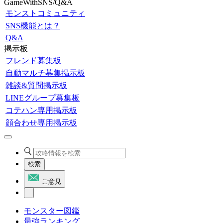
GameWithSNS/Q&A
モンストコミュニティ
SNS機能とは？
Q&A
掲示板
フレンド募集板
自動マルチ募集掲示板
雑談&質問掲示板
LINEグループ募集板
コテハン専用掲示板
顔合わせ専用掲示板
検索
ご意見
モンスター図鑑
最強ランキング