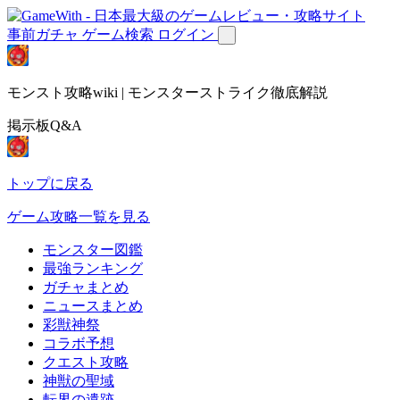
事前ガチャ
ゲーム検索
ログイン
モンスト攻略wiki | モンスターストライク徹底解説
掲示板Q&A
トップに戻る
ゲーム攻略一覧を見る
モンスター図鑑
最強ランキング
ガチャまとめ
ニュースまとめ
彩獣神祭
コラボ予想
クエスト攻略
神獣の聖域
転界の遺跡