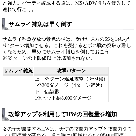
と強力。パーティ編成する際は、MS+ADW持ちを優先して
連れて行こう。
サムライ雑魚は早く倒す
サムライ雑魚が放つ紫色の弾は、受けた味方のSSを1発あた
り4ターン増加させる。これを受けるとボス戦の突破が難し
くなるため、早めにサムライ雑魚を倒しておこう。
※SSターンの上限値以上は増加されない。
サムライ雑魚
攻撃パターン
上：SSターン遅延攻撃（3〜4発）
1発200ダメージ（4ターン遅延）
下：伝染霧
1体ヒット約8,000ダメージ
攻撃アップを利用してHWの回復量を増加
女の子が展開するHWは、天使の攻撃力アップと攻撃力ダウ
ンで回復量が変わる。通常時は1回触れるたび約400回復し、