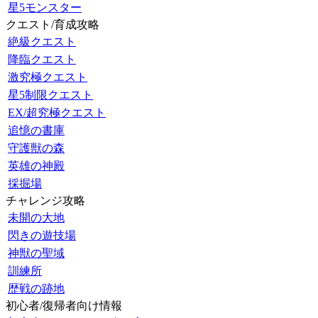
星5モンスター
クエスト/育成攻略
絶級クエスト
降臨クエスト
激究極クエスト
星5制限クエスト
EX/超究極クエスト
追憶の書庫
守護獣の森
英雄の神殿
採掘場
チャレンジ攻略
未開の大地
閃きの遊技場
神獣の聖域
訓練所
歴戦の跡地
初心者/復帰者向け情報