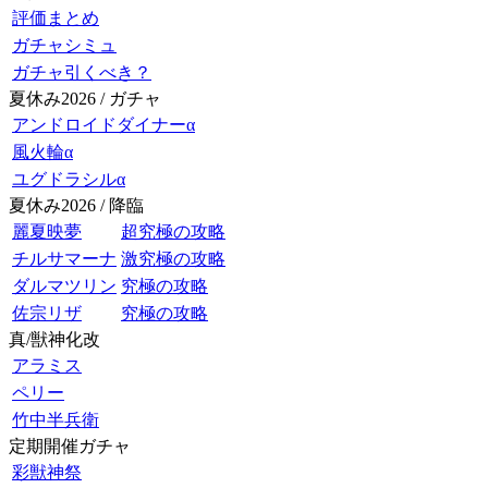
評価まとめ
ガチャシミュ
ガチャ引くべき？
夏休み2026 / ガチャ
アンドロイドダイナーα
風火輪α
ユグドラシルα
夏休み2026 / 降臨
麗夏映夢
超究極の攻略
チルサマーナ
激究極の攻略
ダルマツリン
究極の攻略
佐宗リザ
究極の攻略
真/獣神化改
アラミス
ペリー
竹中半兵衛
定期開催ガチャ
彩獣神祭