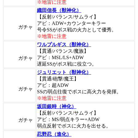
※地雷に注意
織田信長（獣神化）
【反射/バランス/サムライ】
アビ：ADW+カウンターキラー
ガチャ
号令SSがボス戦の火力として優秀。
※地雷に注意
ワルプルギス（獣神化）
【貫通/バランス/魔族】
アビ：MSL/LS+ADW
ガチャ
遅延SSがボス戦に役立つ。
ジュリエット（獣神化）
【貫通/砲撃/魔王】
アビ：超ADW
ガチャ
SSの弱点往復でボスに高火力を発揮。
※地雷に注意
坂田銀時（神化）
【反射/バランス/サムライ】
アビ：MS/弱点キラー+ADW
ガチャ
弱点反射でボスに火力を出せる。
忍野忍（進化）