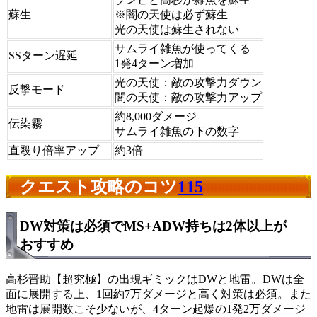
蘇生
※闇の天使は必ず蘇生
光の天使は蘇生されない
サムライ雑魚が使ってくる
SSターン遅延
1発4ターン増加
光の天使：敵の攻撃力ダウン
反撃モード
闇の天使：敵の攻撃力アップ
約8,000ダメージ
伝染霧
サムライ雑魚の下の数字
直殴り倍率アップ
約3倍
クエスト攻略のコツ
115
DW対策は必須でMS+ADW持ちは2体以上が
おすすめ
高杉晋助【超究極】の出現ギミックはDWと地雷。DWは全
面に展開する上、1回約7万ダメージと高く対策は必須。また
地雷は展開数こそ少ないが、4ターン起爆の1発2万ダメージ