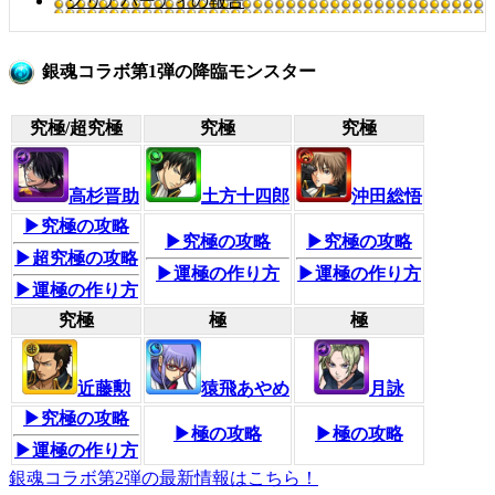
クリアパーティの報告
銀魂コラボ第1弾の降臨モンスター
究極/超究極
究極
究極
高杉晋助
土方十四郎
沖田総悟
▶究極の攻略
▶究極の攻略
▶究極の攻略
▶超究極の攻略
▶運極の作り方
▶運極の作り方
▶運極の作り方
究極
極
極
近藤勲
猿飛あやめ
月詠
▶究極の攻略
▶極の攻略
▶極の攻略
▶運極の作り方
銀魂コラボ第2弾の最新情報はこちら！