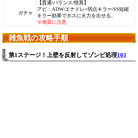
【貫通/バランス/怪異】
アビ：ADW/エナドレ+弱点キラー/SS短縮
ガチャ
キラー効果でボスに火力を出せる。
※地雷に注意
雑魚戦の攻略手順
第1ステージ！上壁を反射してゾンビ処理
103