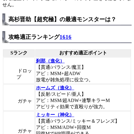
せん。
高杉晋助【超究極】の最適モンスターは？
攻略適正ランキング
1616
Sランク
おすすめ適正ポイント
刹那（進化）
【貫通/バランス/魔王】
ドロッ
アビ：MSM+超ADW
プ
放電が雑魚処理に役立つ。
ホームズ（進化）
【反射/スピード/亜人】
アビ：MSM/超ADW+連撃キラーM
ガチャ
アビリティ効果で直殴りが強力。
ミッキー（神化）
【貫通/バランス/ミッキー＆フレンズ】
アビ：MSM/ADW+回復M
ガチャ
回復MでHP管理ができる。