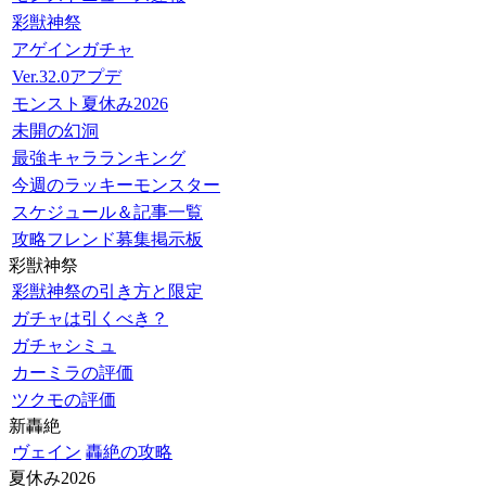
彩獣神祭
アゲインガチャ
Ver.32.0アプデ
モンスト夏休み2026
未開の幻洞
最強キャラランキング
今週のラッキーモンスター
スケジュール＆記事一覧
攻略フレンド募集掲示板
彩獣神祭
彩獣神祭の引き方と限定
ガチャは引くべき？
ガチャシミュ
カーミラの評価
ツクモの評価
新轟絶
ヴェイン
轟絶の攻略
夏休み2026