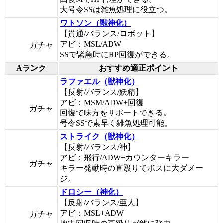
大号令SSは雑魚処理に役立つ。
ワトソン（獣神化）
【貫通/バランス/ロボット】
アビ：MSL/ADW
ガチャ
SSで緊急時にHP回復ができる。
Aランク
おすすめ適正ポイント
ラファエル（獣神化）
【反射/バランス/妖精】
アビ：MSM/ADW+回復
ガチャ
回復で味方をサポートできる。
号令SSで素早く雑魚処理可能。
ストライク（獣神化）
【反射/バランス/神】
アビ：飛行/ADW+カウンターキラー
ガチャ
キラー発動時の直殴りでボスに大ダメー
ジ。
ドロシー（神化）
【反射/バランス/亜人】
アビ：MSL+ADW
ガチャ