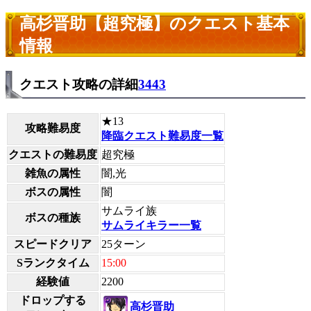
高杉晋助【超究極】のクエスト基本
情報
クエスト攻略の詳細
3443
★13
攻略難易度
降臨クエスト難易度一覧
クエストの難易度
超究極
雑魚の属性
闇,光
ボスの属性
闇
サムライ族
ボスの種族
サムライキラー一覧
スピードクリア
25ターン
Sランクタイム
15:00
経験値
2200
ドロップする
高杉晋助