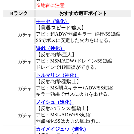
※地雷に注意
Bランク
おすすめ適正ポイント
モーセ（進化）
【貫通/スピード/魔人】
アビ：超ADW/弱点キラー+飛行/SS短縮
ガチャ
SSでボスに安定した火力を出せる。
遊戯（神化）
【反射/砲撃/亜人】
アビ：MSM/ADW+ドレイン/SS短縮
ガチャ
ドレインでHP回復ができる。
トルマリン（神化）
【反射/砲撃/聖騎士】
アビ：MS/弱点キラー+ADW/SS短縮
ガチャ
キラー効果でボスに火力を出せる。
ノイシュ（進化）
【反射/バランス/聖騎士】
アビ：MSL/ADW+SS短縮
ガチャ
弱点強化SSは火力の底上げに。
カイメイジュウ（進化）