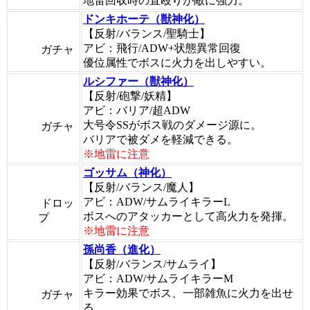
地雷回収時の直殴りが敵に強力。
ドンキホーテ（獣神化）
【反射/バランス/聖騎士】
アビ：飛行/ADW+状態異常回復
ガチャ
優位属性でボスに火力を出しやすい。
ルシファー（獣神化）
【反射/砲撃/妖精】
アビ：バリア/超ADW
大号令SSがボス戦のダメージ源に。
ガチャ
バリアで被ダメを軽減できる。
※地雷に注意
ゴッサム（神化）
【反射/バランス/魔人】
アビ：ADW/サムライキラーL
ドロッ
ボスへのアタッカーとして高火力を発揮。
プ
※地雷に注意
孫尚香（進化）
【反射/バランス/サムライ】
アビ：ADW/サムライキラーM
キラー効果でボス、一部雑魚に火力を出せ
ガチャ
る