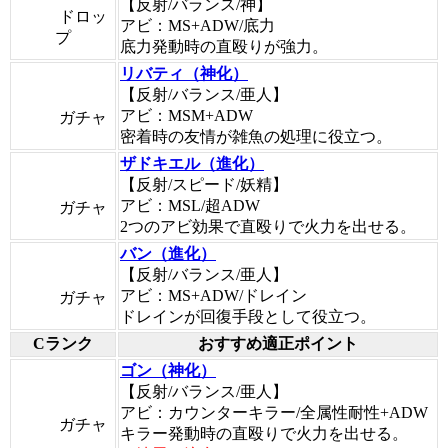
【反射/バランス/神】
ドロッ
アビ：MS+ADW/底力
プ
底力発動時の直殴りが強力。
リバティ（神化）
【反射/バランス/亜人】
アビ：MSM+ADW
ガチャ
密着時の友情が雑魚の処理に役立つ。
ザドキエル（進化）
【反射/スピード/妖精】
アビ：MSL/超ADW
ガチャ
2つのアビ効果で直殴りで火力を出せる。
バン（進化）
【反射/バランス/亜人】
アビ：MS+ADW/ドレイン
ガチャ
ドレインが回復手段として役立つ。
Cランク
おすすめ適正ポイント
ゴン（神化）
【反射/バランス/亜人】
アビ：カウンターキラー/全属性耐性+ADW
ガチャ
キラー発動時の直殴りで火力を出せる。