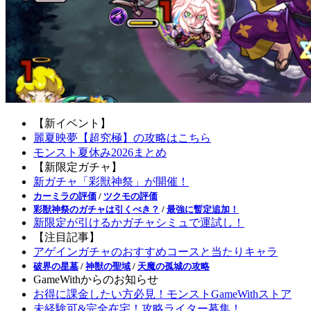
【新イベント】
麗夏映夢【超究極】の攻略はこちら
モンスト夏休み2026まとめ
【新限定ガチャ】
新ガチャ「彩獣神祭」が開催！
カーミラの評価
/
ツクモの評価
彩獣神祭のガチャは引くべき？
/
最強に暫定追加！
新限定が引けるかガチャシミュで運試し！
【注目記事】
アゲインガチャのおすすめコースと当たりキャラ
破界の星墓
/
神獣の聖域
/
天魔の孤城の攻略
GameWithからのお知らせ
お得に課金したい方必見！モンストGameWithストア
未経験可&完全在宅！攻略ライター募集！