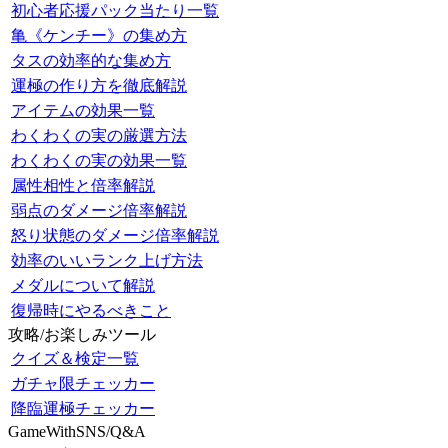
初心者応援パック当たり一覧
亀《ケンチー》の集め方
タスの効率的な集め方
運極の作り方を徹底解説
アイテムの効果一覧
わくわくの実の厳選方法
わくわくの実の効果一覧
属性相性と倍率解説
弱点のダメージ倍率解説
怒り状態のダメージ倍率解説
効率のいいランク上げ方法
メダルについて解説
復帰時にやるべきこと
攻略/お楽しみツール
クイズ＆検定一覧
ガチャ限チェッカー
降臨運極チェッカー
GameWithSNS/Q&A