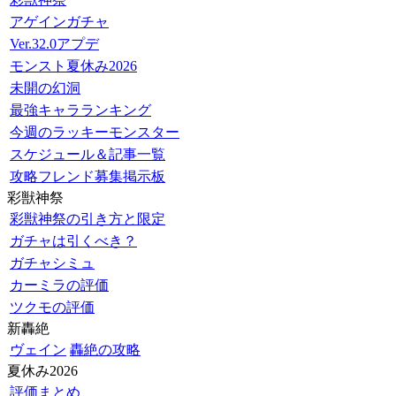
アゲインガチャ
Ver.32.0アプデ
モンスト夏休み2026
未開の幻洞
最強キャラランキング
今週のラッキーモンスター
スケジュール＆記事一覧
攻略フレンド募集掲示板
彩獣神祭
彩獣神祭の引き方と限定
ガチャは引くべき？
ガチャシミュ
カーミラの評価
ツクモの評価
新轟絶
ヴェイン
轟絶の攻略
夏休み2026
評価まとめ