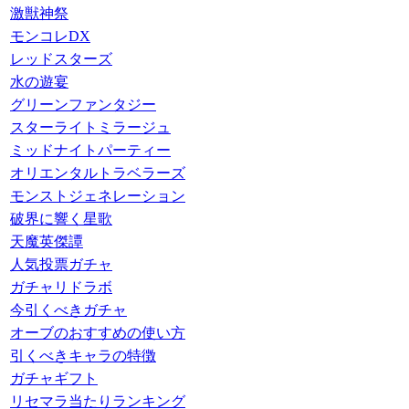
激獣神祭
モンコレDX
レッドスターズ
水の遊宴
グリーンファンタジー
スターライトミラージュ
ミッドナイトパーティー
オリエンタルトラベラーズ
モンストジェネレーション
破界に響く星歌
天魔英傑譚
人気投票ガチャ
ガチャリドラボ
今引くべきガチャ
オーブのおすすめの使い方
引くべきキャラの特徴
ガチャギフト
リセマラ当たりランキング