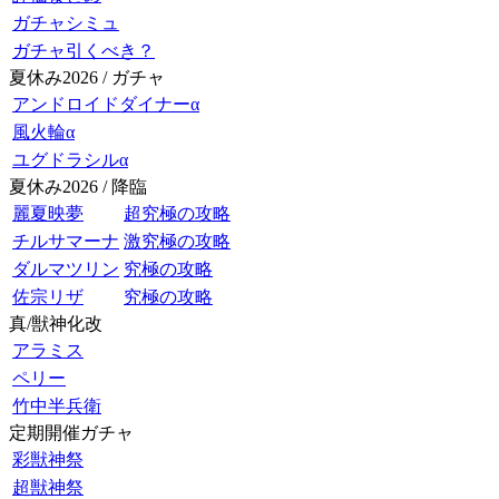
ガチャシミュ
ガチャ引くべき？
夏休み2026 / ガチャ
アンドロイドダイナーα
風火輪α
ユグドラシルα
夏休み2026 / 降臨
麗夏映夢
超究極の攻略
チルサマーナ
激究極の攻略
ダルマツリン
究極の攻略
佐宗リザ
究極の攻略
真/獣神化改
アラミス
ペリー
竹中半兵衛
定期開催ガチャ
彩獣神祭
超獣神祭