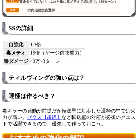
SS
貫通タイプになり、ふれた敵に毒メテオで追い討ち（16ターン）
3方向追従型貫通弾
友情
SSの詳細
自強化
1.3倍
毒メテオ
15倍（ゲージ前攻撃力）
毒ダメージ
40万×3ターン
ティルヴィングの強い点は？
運極は作るべき？
毒キラーの発動が前提だが転送壁に対応した運枠の中では火
力が高い。
ゼクス【超絶】
など転送壁の対応が必須のクエス
トで活躍できるので、優先して作っておこう。