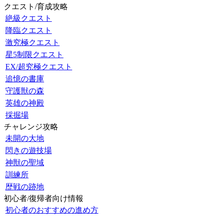
クエスト/育成攻略
絶級クエスト
降臨クエスト
激究極クエスト
星5制限クエスト
EX/超究極クエスト
追憶の書庫
守護獣の森
英雄の神殿
採掘場
チャレンジ攻略
未開の大地
閃きの遊技場
神獣の聖域
訓練所
歴戦の跡地
初心者/復帰者向け情報
初心者のおすすめの進め方