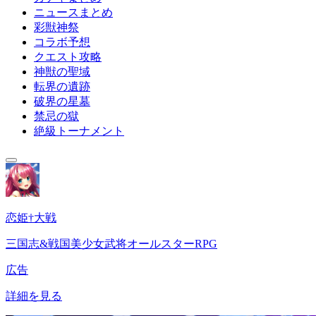
ニュースまとめ
彩獣神祭
コラボ予想
クエスト攻略
神獣の聖域
転界の遺跡
破界の星墓
禁忌の獄
絶級トーナメント
恋姫†大戦
三国志&戦国美少女武将オールスターRPG
広告
詳細を見る