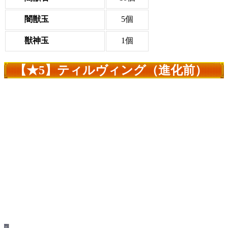
闇獣玉
5個
獣神玉
1個
【★5】ティルヴィング（進化前）