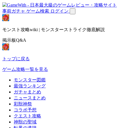
事前ガチャ
ゲーム検索
ログイン
モンスト攻略wiki | モンスターストライク徹底解説
掲示板Q&A
トップに戻る
ゲーム攻略一覧を見る
モンスター図鑑
最強ランキング
ガチャまとめ
ニュースまとめ
彩獣神祭
コラボ予想
クエスト攻略
神獣の聖域
転界の遺跡