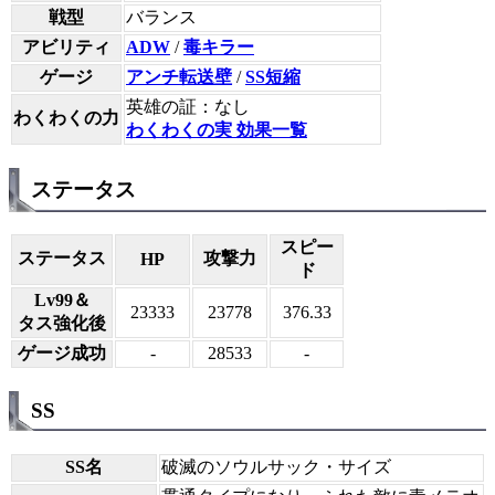
戦型
バランス
アビリティ
ADW
/
毒キラー
ゲージ
アンチ転送壁
/
SS短縮
英雄の証：なし
わくわくの力
わくわくの実 効果一覧
ステータス
スピー
ステータス
攻撃力
HP
ド
Lv99＆
23333
23778
376.33
タス強化後
ゲージ成功
-
28533
-
SS
SS名
破滅のソウルサック・サイズ