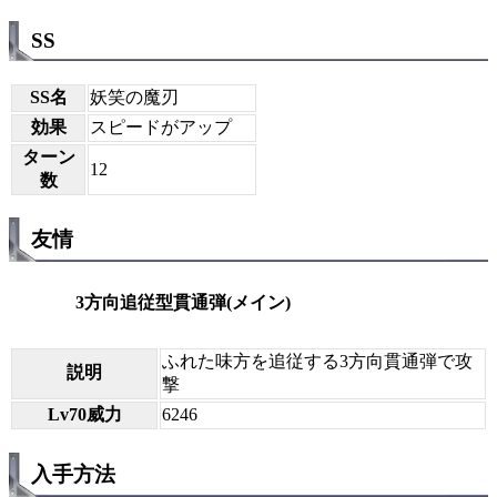
SS
SS名
妖笑の魔刃
効果
スピードがアップ
ターン
12
数
友情
3方向追従型貫通弾(メイン)
ふれた味方を追従する3方向貫通弾で攻
説明
撃
Lv70威力
6246
入手方法