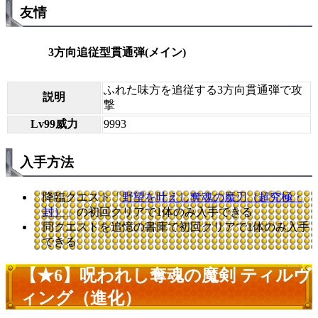
友情
3方向追従型貫通弾(メイン)
ふれた味方を追従する3方向貫通弾で攻
説明
撃
Lv99威力
9993
入手方法
降臨クエスト「
野望を叶えし奪魂の魔刃（超究極・
封）
」の初回クリアで1体のみ入手できる
同クエストを追憶の書庫で初回クリアで1体のみ入手
できる
【★6】呪われし奪魂の魔剣 ティルヴ
ィング（進化）