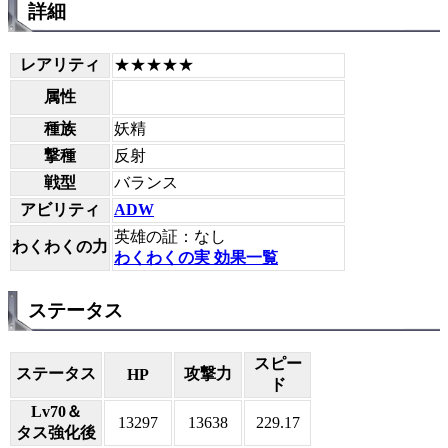
詳細
レアリティ
★★★★★
属性
種族
妖精
撃種
反射
戦型
バランス
アビリティ
ADW
英雄の証：なし
わくわくの力
わくわくの実 効果一覧
ステータス
スピー
ステータス
攻撃力
HP
ド
Lv70＆
13297
13638
229.17
タス強化後