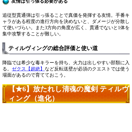
友情は引っ張る必要がある
追従型貫通弾は引っ張ることで真価を発揮する友情。手番キ
ャラがある程度の進行方向を決めないと、ダメージが分散し
て使いづらい。また3方向の角度が広く、貫通でないと1体を
集中攻撃することが難しい。
ティルヴィングの総合評価と使い道
降臨では希少な毒キラーを持ち、火力は出しやすい部類に入
る。
ゼクス【超絶】
など反転送壁が必須のクエストでは使う
場面があるので育てておこう。
【★6】放たれし清魂の魔剣 ティルヴ
ィング（進化）