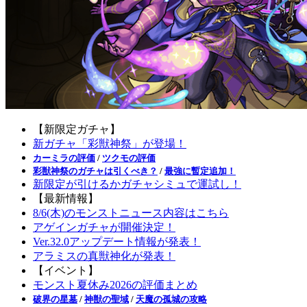
【新限定ガチャ】
新ガチャ「彩獣神祭」が登場！
カーミラの評価
/
ツクモの評価
彩獣神祭のガチャは引くべき？
/
最強に暫定追加！
新限定が引けるかガチャシミュで運試し！
【最新情報】
8/6(木)のモンストニュース内容はこちら
アゲインガチャが開催決定！
Ver.32.0アップデート情報が発表！
アラミスの真獣神化が発表！
【イベント】
モンスト夏休み2026の評価まとめ
破界の星墓
/
神獣の聖域
/
天魔の孤城の攻略