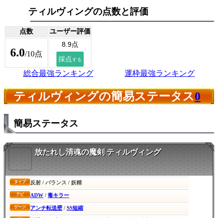
ティルヴィングの点数と評価
点数
ユーザー評価
6.0
/10点
総合最強ランキング
運枠最強ランキング
ティルヴィングの簡易ステータス
0
簡易ステータス
放たれし清魂の魔剣 ティルヴィング
反射 / バランス / 妖精
タイプ
ADW
/
毒キラー
アビ
アンチ転送壁
/
SS短縮
ゲージ