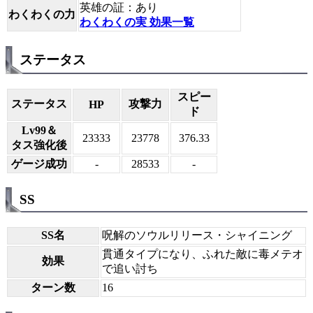
英雄の証：あり
わくわくの力
わくわくの実 効果一覧
ステータス
スピー
ステータス
攻撃力
HP
ド
Lv99＆
23333
23778
376.33
タス強化後
ゲージ成功
-
28533
-
SS
SS名
呪解のソウルリリース・シャイニング
貫通タイプになり、ふれた敵に毒メテオ
効果
で追い討ち
ターン数
16