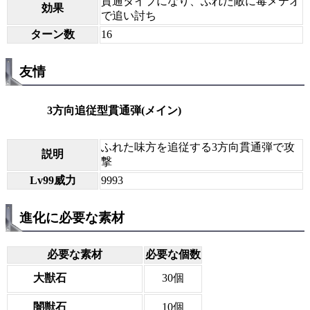
貫通タイプになり、ふれた敵に毒メテオ
効果
で追い討ち
ターン数
16
友情
3方向追従型貫通弾(メイン)
ふれた味方を追従する3方向貫通弾で攻
説明
撃
Lv99威力
9993
進化に必要な素材
必要な素材
必要な個数
大獣石
30個
闇獣石
10個