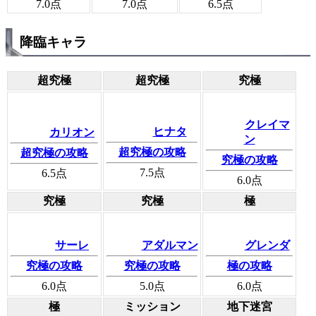
7.0
点
7.0
点
6.5
点
降臨キャラ
超究極
超究極
究極
クレイマ
ヒナタ
カリオン
ン
超究極の攻略
超究極の攻略
究極の攻略
7.5
点
6.5
点
6.0
点
究極
究極
極
サーレ
アダルマン
グレンダ
究極の攻略
究極の攻略
極の攻略
6.0
点
5.0
点
6.0
点
極
ミッション
地下迷宮