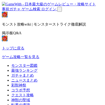
事前ガチャ
ゲーム検索
ログイン
モンスト攻略wiki | モンスターストライク徹底解説
掲示板Q&A
トップに戻る
ゲーム攻略一覧を見る
モンスター図鑑
最強ランキング
ガチャまとめ
ニュースまとめ
彩獣神祭
コラボ予想
クエスト攻略
神獣の聖域
転界の遺跡