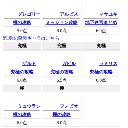
グレゴリー
アルビス
マサユキ
極の攻略
ミッション攻略
地下迷宮まとめ
5.0
点
6.0
点
6.0
点
第1弾の降臨キャラはこちら
究極
究極
究極
ゲルド
ガビル
ラミリス
究極の攻略
究極の攻略
究極の攻略
6.0
点
6.5
点
6.0
点
極
極
ミュウラン
フォビオ
極の攻略
極の攻略
6.0
点
6.0
点