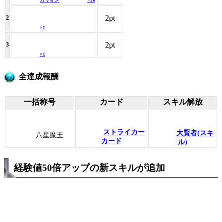
2pt
2
×1
2pt
3
×1
全達成報酬
一括称号
カード
スキル解放
ストライカー
大賢者(スキ
八星魔王
カード
ル)
経験値50倍アップの新スキルが追加