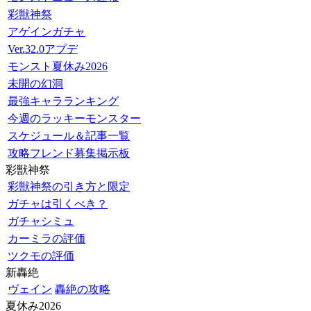
彩獣神祭
アゲインガチャ
Ver.32.0アプデ
モンスト夏休み2026
未開の幻洞
最強キャラランキング
今週のラッキーモンスター
スケジュール＆記事一覧
攻略フレンド募集掲示板
彩獣神祭
彩獣神祭の引き方と限定
ガチャは引くべき？
ガチャシミュ
カーミラの評価
ツクモの評価
新轟絶
ヴェイン
轟絶の攻略
夏休み2026