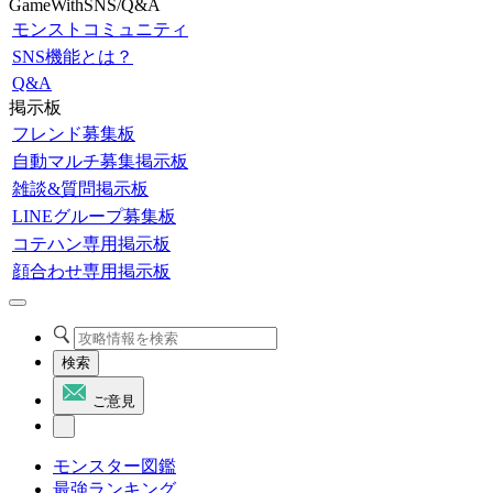
GameWithSNS/Q&A
モンストコミュニティ
SNS機能とは？
Q&A
掲示板
フレンド募集板
自動マルチ募集掲示板
雑談&質問掲示板
LINEグループ募集板
コテハン専用掲示板
顔合わせ専用掲示板
検索
ご意見
モンスター図鑑
最強ランキング