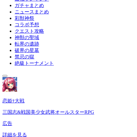
ガチャまとめ
ニュースまとめ
彩獣神祭
コラボ予想
クエスト攻略
神獣の聖域
転界の遺跡
破界の星墓
禁忌の獄
絶級トーナメント
恋姫†大戦
三国志&戦国美少女武将オールスターRPG
広告
詳細を見る