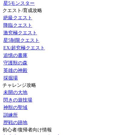
星5モンスター
クエスト/育成攻略
絶級クエスト
降臨クエスト
激究極クエスト
星5制限クエスト
EX/超究極クエスト
追憶の書庫
守護獣の森
英雄の神殿
採掘場
チャレンジ攻略
未開の大地
閃きの遊技場
神獣の聖域
訓練所
歴戦の跡地
初心者/復帰者向け情報