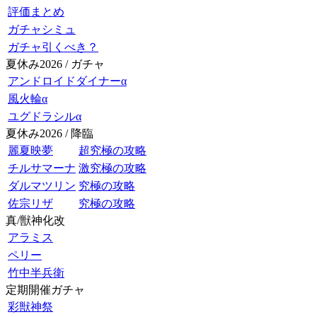
評価まとめ
ガチャシミュ
ガチャ引くべき？
夏休み2026 / ガチャ
アンドロイドダイナーα
風火輪α
ユグドラシルα
夏休み2026 / 降臨
麗夏映夢
超究極の攻略
チルサマーナ
激究極の攻略
ダルマツリン
究極の攻略
佐宗リザ
究極の攻略
真/獣神化改
アラミス
ペリー
竹中半兵衛
定期開催ガチャ
彩獣神祭