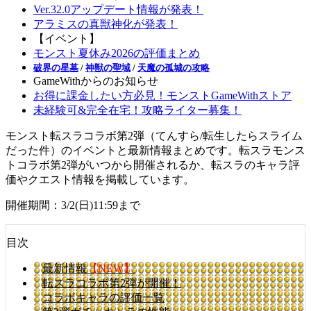
Ver.32.0アップデート情報が発表！
アラミスの真獣神化が発表！
【イベント】
モンスト夏休み2026の評価まとめ
破界の星墓
/
神獣の聖域
/
天魔の孤城の攻略
GameWithからのお知らせ
お得に課金したい方必見！モンストGameWithストア
未経験可&完全在宅！攻略ライター募集！
モンスト転スラコラボ第2弾（てんすら/転生したらスライム
だった件）のイベントと最新情報まとめです。転スラモンス
トコラボ第2弾がいつから開催されるか、転スラのキャラ評
価やクエスト情報を掲載しています。
開催期間：3/2(日)11:59まで
目次
最新情報
【NEW】
転スラコラボ第2弾が開催！
コラボキャラの評価一覧