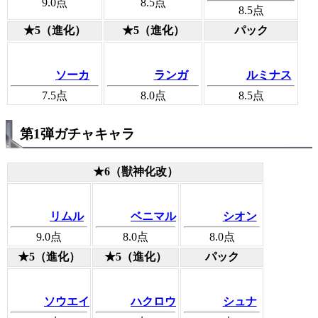
9.0
点
8.5
点
8.5
点
★5（進化）
★5（進化）
パック
ソーカ
ランガ
ルミナス
7.5
点
8.0
点
8.5
点
第1弾ガチャキャラ
★6（獣神化改）
リムル
ベニマル
シオン
9.0
点
8.0
点
8.0
点
★5（進化）
★5（進化）
パック
ソウエイ
ハクロウ
シュナ