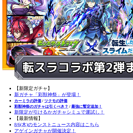
【新限定ガチャ】
新ガチャ「彩獣神祭」が登場！
カーミラの評価
/
ツクモの評価
彩獣神祭のガチャは引くべき？
/
最強に暫定追加！
新限定が引けるかガチャシミュで運試し！
【最新情報】
8/6(木)のモンストニュース内容はこちら
アゲインガチャが開催決定！