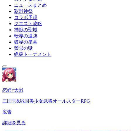
ニュースまとめ
彩獣神祭
コラボ予想
クエスト攻略
神獣の聖域
転界の遺跡
破界の星墓
禁忌の獄
絶級トーナメント
恋姫†大戦
三国志&戦国美少女武将オールスターRPG
広告
詳細を見る