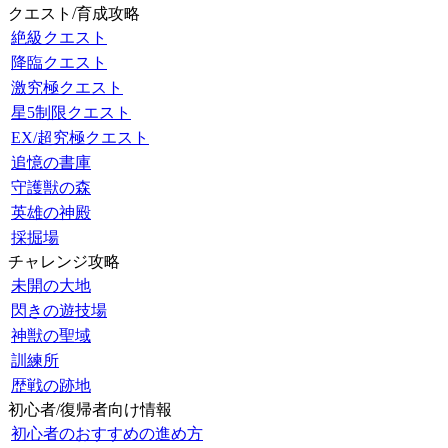
クエスト/育成攻略
絶級クエスト
降臨クエスト
激究極クエスト
星5制限クエスト
EX/超究極クエスト
追憶の書庫
守護獣の森
英雄の神殿
採掘場
チャレンジ攻略
未開の大地
閃きの遊技場
神獣の聖域
訓練所
歴戦の跡地
初心者/復帰者向け情報
初心者のおすすめの進め方