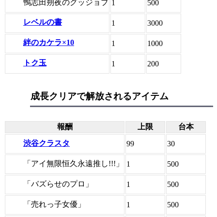
鴨志田朔夜のグッジョブ
1
500
レベルの書
1
3000
絆のカケラ×10
1
1000
トク玉
1
200
成長クリアで解放されるアイテム
報酬
上限
台本
渋谷クラスタ
99
30
「アイ無限恒久永遠推し!!!」
1
500
「バズらせのプロ」
1
500
「売れっ子女優」
1
500