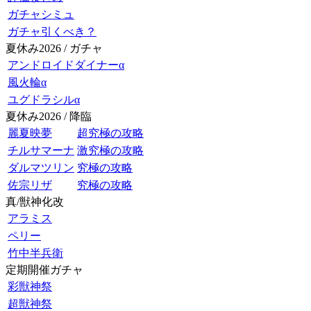
ガチャシミュ
ガチャ引くべき？
夏休み2026 / ガチャ
アンドロイドダイナーα
風火輪α
ユグドラシルα
夏休み2026 / 降臨
麗夏映夢
超究極の攻略
チルサマーナ
激究極の攻略
ダルマツリン
究極の攻略
佐宗リザ
究極の攻略
真/獣神化改
アラミス
ペリー
竹中半兵衛
定期開催ガチャ
彩獣神祭
超獣神祭