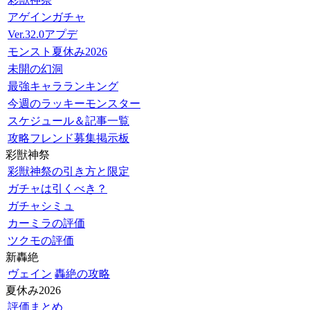
アゲインガチャ
Ver.32.0アプデ
モンスト夏休み2026
未開の幻洞
最強キャラランキング
今週のラッキーモンスター
スケジュール＆記事一覧
攻略フレンド募集掲示板
彩獣神祭
彩獣神祭の引き方と限定
ガチャは引くべき？
ガチャシミュ
カーミラの評価
ツクモの評価
新轟絶
ヴェイン
轟絶の攻略
夏休み2026
評価まとめ