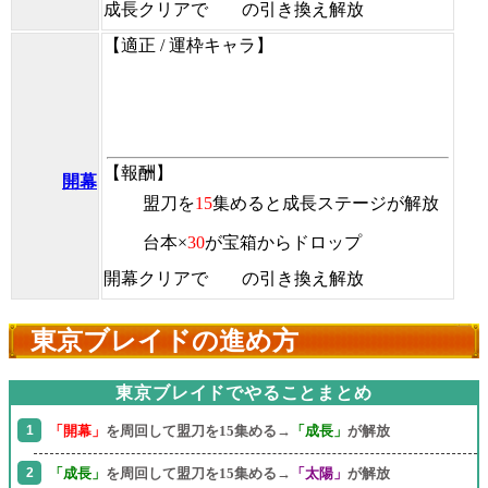
成長クリアで
の引き換え解放
【適正 / 運枠キャラ】
【報酬】
開幕
盟刀
を
15
集めると成長ステージが解放
台本×
30
が宝箱からドロップ
開幕クリアで
の引き換え解放
東京ブレイドの進め方
東京ブレイドでやることまとめ
「開幕」
を周回して盟刀を15集める→
「成長」
が解放
「成長」
を周回して盟刀を15集める→
「太陽」
が解放