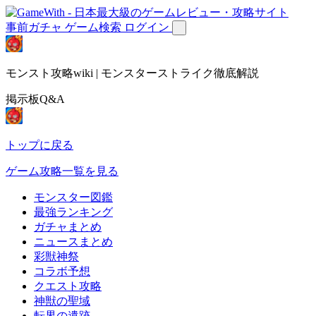
事前ガチャ
ゲーム検索
ログイン
モンスト攻略wiki | モンスターストライク徹底解説
掲示板Q&A
トップに戻る
ゲーム攻略一覧を見る
モンスター図鑑
最強ランキング
ガチャまとめ
ニュースまとめ
彩獣神祭
コラボ予想
クエスト攻略
神獣の聖域
転界の遺跡