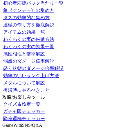
初心者応援パック当たり一覧
亀《ケンチー》の集め方
タスの効率的な集め方
運極の作り方を徹底解説
アイテムの効果一覧
わくわくの実の厳選方法
わくわくの実の効果一覧
属性相性と倍率解説
弱点のダメージ倍率解説
怒り状態のダメージ倍率解説
効率のいいランク上げ方法
メダルについて解説
復帰時にやるべきこと
攻略/お楽しみツール
クイズ＆検定一覧
ガチャ限チェッカー
降臨運極チェッカー
GameWithSNS/Q&A