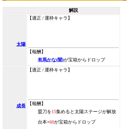
解説
【適正 / 運枠キャラ】
太陽
【報酬】
有馬かな(闇)
が宝箱からドロップ
【適正 / 運枠キャラ】
【報酬】
成長
盟刀
を
15
集めると太陽ステージが解放
台本×
60
が宝箱からドロップ