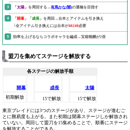
「太陽」
を周回する→
有馬かな(闇)
の運極を目指す
「開幕」
「成長」
を周回→台本とアイテムを引き換え
└全アイテム引き換えには台本が
40240
必要
効率を上げるならコラボキャラを編成→宝箱報酬が2倍
盟刀を集めてステージを解放する
各ステージの解放手順
開幕
成長
太陽
初期解放
15で解放
15で解放
東京ブレイドには3つのステージがあり、ステージが進むご
とに難易度も上がる。また初期は開幕ステージしか解放され
ていない。周回して盟刀を15集めることで、順番にステージ
を解放することができる。