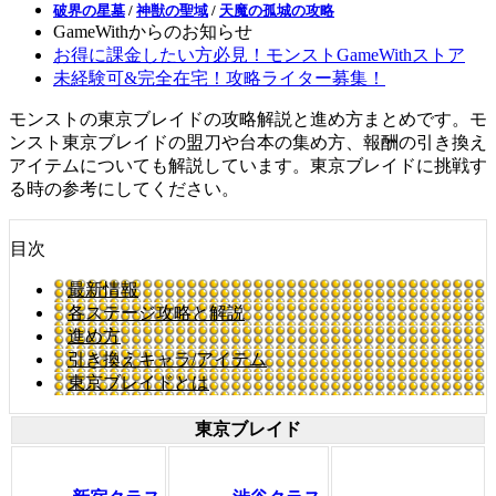
破界の星墓
/
神獣の聖域
/
天魔の孤城の攻略
GameWithからのお知らせ
お得に課金したい方必見！モンストGameWithストア
未経験可&完全在宅！攻略ライター募集！
モンストの東京ブレイドの攻略解説と進め方まとめです。モ
ンスト東京ブレイドの盟刀や台本の集め方、報酬の引き換え
アイテムについても解説しています。東京ブレイドに挑戦す
る時の参考にしてください。
目次
最新情報
各ステージ攻略と解説
進め方
引き換えキャラ/アイテム
東京ブレイドとは
東京ブレイド