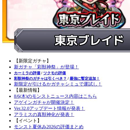
【新限定ガチャ】
新ガチャ「彩獣神祭」が登場！
カーミラの評価
/
ツクモの評価
彩獣神祭のガチャは引くべき？
/
最強に暫定追加！
新限定が引けるかガチャシミュで運試し！
【最新情報】
8/6(木)のモンストニュース内容はこちら
アゲインガチャが開催決定！
Ver.32.0アップデート情報が発表！
アラミスの真獣神化が発表！
【イベント】
モンスト夏休み2026の評価まとめ