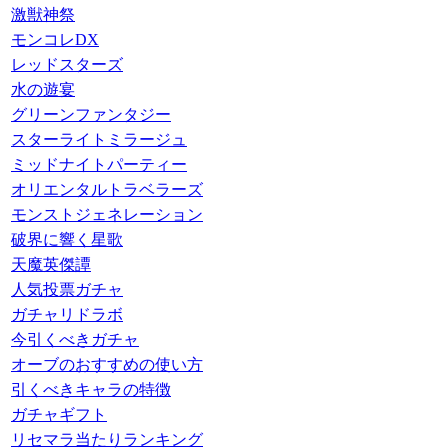
激獣神祭
モンコレDX
レッドスターズ
水の遊宴
グリーンファンタジー
スターライトミラージュ
ミッドナイトパーティー
オリエンタルトラベラーズ
モンストジェネレーション
破界に響く星歌
天魔英傑譚
人気投票ガチャ
ガチャリドラボ
今引くべきガチャ
オーブのおすすめの使い方
引くべきキャラの特徴
ガチャギフト
リセマラ当たりランキング