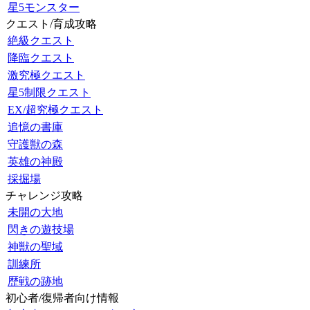
星5モンスター
クエスト/育成攻略
絶級クエスト
降臨クエスト
激究極クエスト
星5制限クエスト
EX/超究極クエスト
追憶の書庫
守護獣の森
英雄の神殿
採掘場
チャレンジ攻略
未開の大地
閃きの遊技場
神獣の聖域
訓練所
歴戦の跡地
初心者/復帰者向け情報