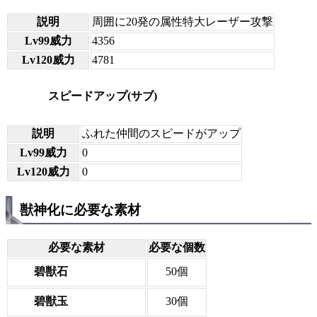
説明
周囲に20発の属性特大レーザー攻撃
Lv99威力
4356
Lv120威力
4781
スピードアップ(サブ)
説明
ふれた仲間のスピードがアップ
Lv99威力
0
Lv120威力
0
獣神化に必要な素材
必要な素材
必要な個数
碧獣石
50個
碧獣玉
30個