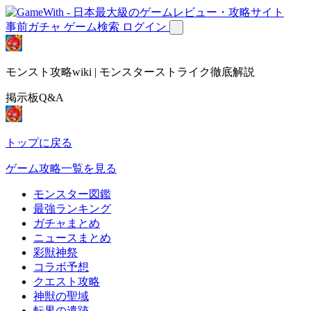
事前ガチャ
ゲーム検索
ログイン
モンスト攻略wiki | モンスターストライク徹底解説
掲示板Q&A
トップに戻る
ゲーム攻略一覧を見る
モンスター図鑑
最強ランキング
ガチャまとめ
ニュースまとめ
彩獣神祭
コラボ予想
クエスト攻略
神獣の聖域
転界の遺跡