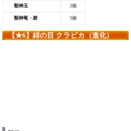
獣神玉
2個
獣神竜・碧
5個
【★6】緋の目 クラピカ（進化）