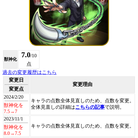
7.0
/10
獣神化
点
過去の変更履歴はこちら
変更日
変更理由
変更点
2024/2/20
キャラの点数全体見直しのため、点数を変更。
獣神化を
全体見直しの詳細は
こちらの記事
で説明。
7.5→7
2023/11/1
キャラの点数全体見直しのため、点数を変更。
獣神化を
8.0→7.5