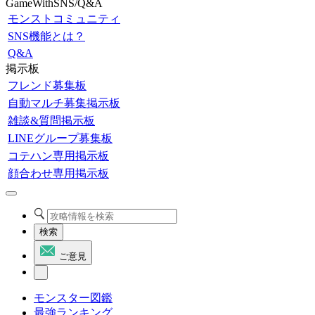
GameWithSNS/Q&A
モンストコミュニティ
SNS機能とは？
Q&A
掲示板
フレンド募集板
自動マルチ募集掲示板
雑談&質問掲示板
LINEグループ募集板
コテハン専用掲示板
顔合わせ専用掲示板
検索
ご意見
モンスター図鑑
最強ランキング