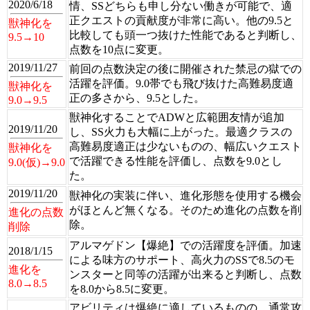
2020/6/18
情、SSどちらも申し分ない働きが可能で、適
正クエストの貢献度が非常に高い。他の9.5と
獣神化を
比較しても頭一つ抜けた性能であると判断し、
9.5→10
点数を10点に変更。
2019/11/27
前回の点数決定の後に開催された禁忌の獄での
活躍を評価。9.0帯でも飛び抜けた高難易度適
獣神化を
正の多さから、9.5とした。
9.0→9.5
獣神化することでADWと広範囲友情が追加
2019/11/20
し、SS火力も大幅に上がった。最適クラスの
高難易度適正は少ないものの、幅広いクエスト
獣神化を
で活躍できる性能を評価し、点数を9.0とし
9.0(仮)→9.0
た。
2019/11/20
獣神化の実装に伴い、進化形態を使用する機会
がほとんど無くなる。そのため進化の点数を削
進化の点数
除。
削除
アルマゲドン【爆絶】での活躍度を評価。加速
2018/1/15
による味方のサポート、高火力のSSで8.5のモ
進化を
ンスターと同等の活躍が出来ると判断し、点数
8.0→8.5
を8.0から8.5に変更。
アビリティは爆絶に適しているものの、通常攻