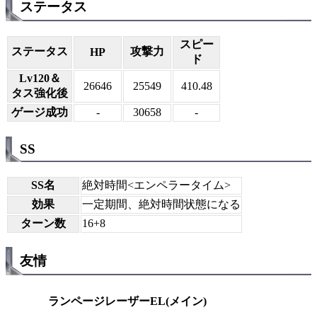
ステータス
スピー
ステータス
攻撃力
HP
ド
Lv120＆
26646
25549
410.48
タス強化後
ゲージ成功
-
30658
-
SS
SS名
絶対時間<エンペラータイム>
効果
一定期間、絶対時間状態になる
ターン数
16+8
友情
ランページレーザーEL(メイン)