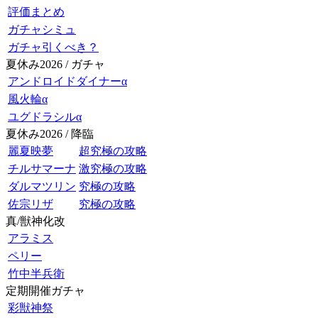
評価まとめ
ガチャシミュ
ガチャ引くべき？
夏休み2026 / ガチャ
アンドロイドダイナーα
風火輪α
ユグドラシルα
夏休み2026 / 降臨
麗夏映夢
超究極の攻略
チルサマーナ
激究極の攻略
ダルマツリン
究極の攻略
佐宗リザ
究極の攻略
真/獣神化改
アラミス
ペリー
竹中半兵衛
定期開催ガチャ
彩獣神祭