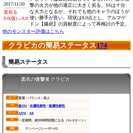
2017/11/20
撃の火力が他の適正に大きく劣る。SSは十分
な火力となるが、それでも他のキャラのほうが
進化を
使い勝手が良い。現状は8.0点とし、アルマゲ
9.0(仮)→8.0
ドン【爆絶】の貢献度によって再検討の予定。
他のモンスター評価はこちら
クラピカの簡易ステータス
174
簡易ステータス
黒衣の復讐者 クラピカ
貫通 / バランス / 亜人
タイプ
超AW
/
水属性耐性
/
無属性耐性
アビ
ADW
/
AB
ゲージ
SS
一定期間、絶対時間状態になる（16+8ターン）
ランページレーザーEL
友情