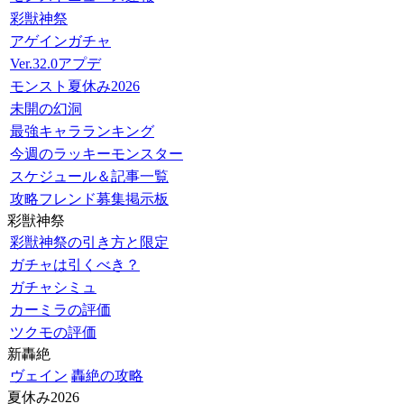
彩獣神祭
アゲインガチャ
Ver.32.0アプデ
モンスト夏休み2026
未開の幻洞
最強キャラランキング
今週のラッキーモンスター
スケジュール＆記事一覧
攻略フレンド募集掲示板
彩獣神祭
彩獣神祭の引き方と限定
ガチャは引くべき？
ガチャシミュ
カーミラの評価
ツクモの評価
新轟絶
ヴェイン
轟絶の攻略
夏休み2026