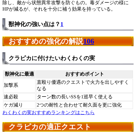
除し、敵から状態異常攻撃を防ぐもの。毒ダメージの様に
HPが減るが、それを十分に補う効果を持っている。
獣神化の強い点は？
1
おすすめの強化の解説
106
クラピカに付けたいわくわくの実
獣神化に最適
おすすめポイント
直殴り優遇のクエストで火力を出しやすく
加撃系
なる
速必殺
ターン数の長いSSを1巡早く使える
ケガ減り
2つの耐性と合わせて耐久面を更に強化
わくわくの実おすすめランキングはこちら
クラピカの適正クエスト