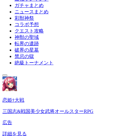
ガチャまとめ
ニュースまとめ
彩獣神祭
コラボ予想
クエスト攻略
神獣の聖域
転界の遺跡
破界の星墓
禁忌の獄
絶級トーナメント
恋姫†大戦
三国志&戦国美少女武将オールスターRPG
広告
詳細を見る