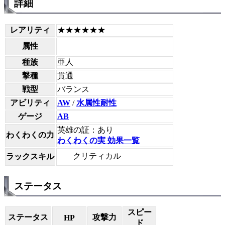
詳細
レアリティ
★★★★★★
属性
種族
亜人
撃種
貫通
戦型
バランス
アビリティ
AW
/
水属性耐性
ゲージ
AB
英雄の証：あり
わくわくの力
わくわくの実 効果一覧
クリティカル
ラックスキル
ステータス
スピー
ステータス
攻撃力
HP
ド