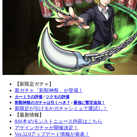
【新限定ガチャ】
新ガチャ「彩獣神祭」が登場！
カーミラの評価
/
ツクモの評価
彩獣神祭のガチャは引くべき？
/
最強に暫定追加！
新限定が引けるかガチャシミュで運試し！
【最新情報】
8/6(木)のモンストニュース内容はこちら
アゲインガチャが開催決定！
Ver.32.0アップデート情報が発表！