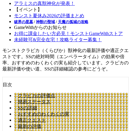
アラミスの真獣神化が発表！
【イベント】
モンスト夏休み2026の評価まとめ
破界の星墓
/
神獣の聖域
/
天魔の孤城の攻略
GameWithからのお知らせ
お得に課金したい方必見！モンストGameWithストア
未経験可&完全在宅！攻略ライター募集！
モンストクラピカ（くらぴか）獣神化の最新評価や適正クエ
ストです。SSの絶対時間（エンペラータイム）の効果や倍
率、おすすめのわくわくの実も紹介しています。クラピカの
最新評価や使い道、SSの詳細確認の参考にどうぞ。
目次
クラピカの評価点
簡易ステータス
SSの詳細
おすすめのわくわくの実
適正クエスト
最新の評価