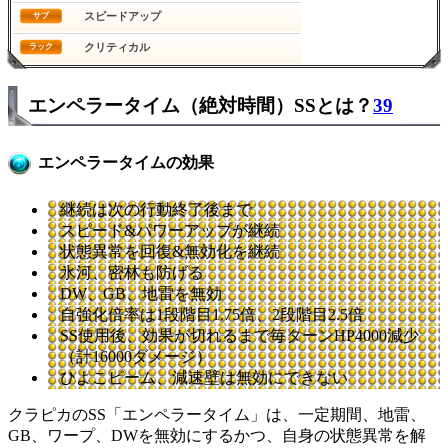
スピードアップ
サブ
クリティカル
ラック
エンペラータイム（絶対時間）SSとは？
39
エンペラータイムの効果
継続は次の行動終了後まで
スピード&パワーアップが継続
状態異常を回復&無効化を継続
氷河、密林も防げる
DW、GB、地雷を無効
自強化倍率は1段階目1.75倍、2段階目2.5倍
SS使用後、効果が切れるまで毎ターンHP4000減少
（計16000ダメージ）
ひよこビーム、減速壁は無効にできない
クラピカのSS「エンペラータイム」は、一定期間、地雷、
GB、ワープ、DWを無効にするかつ、自身の状態異常を解